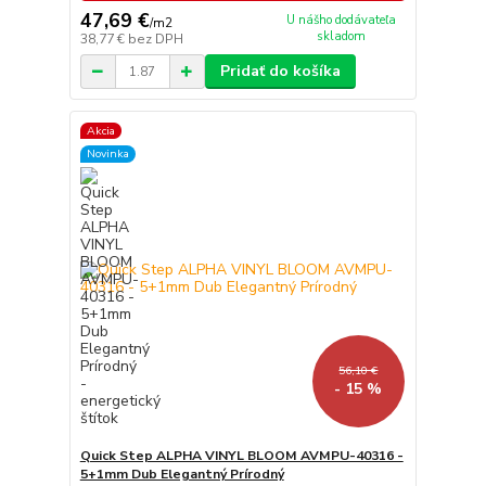
47,69 €
U nášho dodávateľa
/
m2
skladom
38,77 €
bez DPH
Pridať do košíka
Akcia
Novinka
56,10 €
- 15 %
Quick Step ALPHA VINYL BLOOM AVMPU-40316 -
5+1mm Dub Elegantný Prírodný