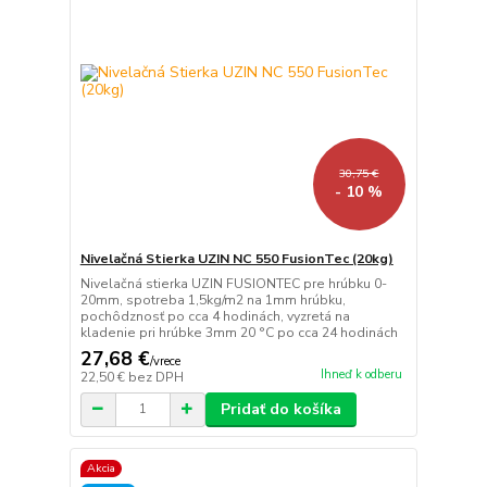
30,75 €
- 10 %
Nivelačná Stierka UZIN NC 550 FusionTec (20kg)
Nivelačná stierka UZIN FUSIONTEC pre hrúbku 0-
20mm, spotreba 1,5kg/m2 na 1mm hrúbku,
pochôdznosť po cca 4 hodinách, vyzretá na
kladenie pri hrúbke 3mm 20 °C po cca 24 hodinách
27,68 €
/
vrece
Ihneď k odberu
22,50 €
bez DPH
Pridať do košíka
Akcia