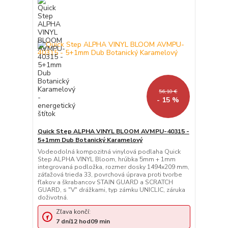
56,10 €
- 15 %
Quick Step ALPHA VINYL BLOOM AVMPU-40315 -
5+1mm Dub Botanický Karamelový
Vodeodolná kompozitná vinylová podlaha Quick
Step ALPHA VINYL Bloom, hrúbka 5mm + 1mm
integrovaná podložka, rozmer dosky 1494x209 mm,
záťažová trieda 33, povrchová úprava proti tvorbe
fľakov a škrabancov STAIN GUARD a SCRATCH
GUARD, s "V" drážkami, typ zámku UNICLIC, záruka
doživotná.
Zľava končí:
7
dní
12
hod
09
min