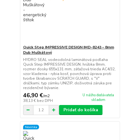
Quick Step IMPRESSIVE DESIGN IMD-8243 – 8mm
Dub Muškátový
HYDRO SEAL vodeodolná laminátová podlaha
Quick Step IMPRESSIVE DESIGN, hrúbka 8mm,
rozmer dosky 655x131 mm, záťažová trieda AC4/32,
vzor kladenia - rybia kosť, povrchová úprava proti
tvorbe škrabancov SCRATCH GUARD, s "V"
drážkami, typ zámku UNIZIP, doživotná záruka pre
rezidenčné bývanie.
46,90 €
U nášho dodávateľa
/
m2
skladom
38,13 €
bez DPH
Pridať do košíka
Novinka