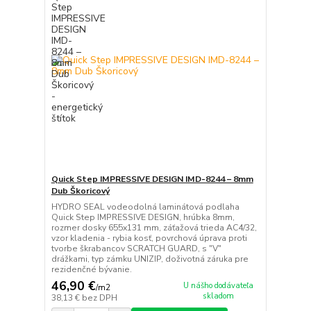
Quick Step IMPRESSIVE DESIGN IMD-8244 – 8mm
Dub Škoricový
HYDRO SEAL vodeodolná laminátová podlaha
Quick Step IMPRESSIVE DESIGN, hrúbka 8mm,
rozmer dosky 655x131 mm, záťažová trieda AC4/32,
vzor kladenia - rybia kosť, povrchová úprava proti
tvorbe škrabancov SCRATCH GUARD, s "V"
drážkami, typ zámku UNIZIP, doživotná záruka pre
rezidenčné bývanie.
46,90 €
U nášho dodávateľa
/
m2
skladom
38,13 €
bez DPH