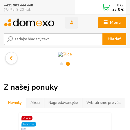
0
ks
+421 903 444 448
za
0 €
(Po-Pia, 8-20 hod.)
Menu
Hľadať
Z našej ponuky
Novinky
Akcia
Najpredávanejšie
Vybrali sme pre vás
Akcia
Novinka