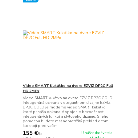
Video SMART Kukátko na dvere EZVIZ DP2C Full
HD 2MPx
Video SMART kukátko na dvere EZVIZ DP2C GOLD –
Inteligentná ochrana v elegantnom dizajne EZVIZ
DP2C GOLD je moderné video SMART kukátko,
ktoré prináša dokonalé spojenie bezpečnosti,
inteligentných funkcií a štýlového dizajnu. S jeho
pomocou budete mať nepretržitý prehľad o tom,
kto stojí pred vašimi...
155 €
U nášho dodávateľa
/
ks
skladom