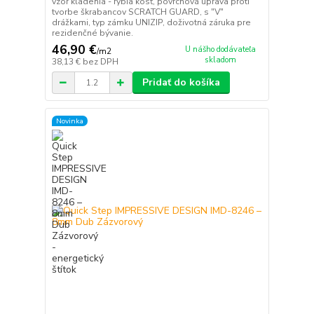
vzor kladenia - rybia kosť, povrchová úprava proti
tvorbe škrabancov SCRATCH GUARD, s "V"
drážkami, typ zámku UNIZIP, doživotná záruka pre
rezidenčné bývanie.
46,90 €
U nášho dodávateľa
/
m2
skladom
38,13 €
bez DPH
Pridať do košíka
Novinka