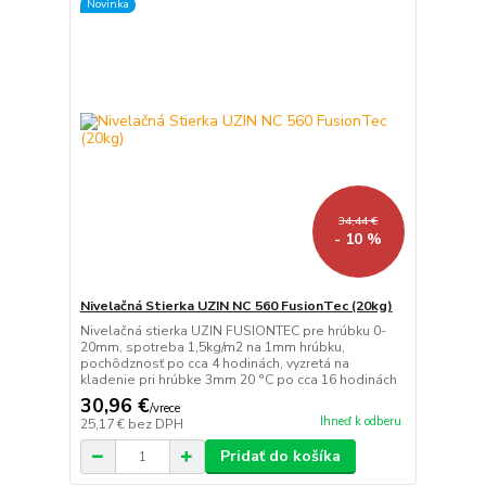
Novinka
34,44 €
- 10 %
Nivelačná Stierka UZIN NC 560 FusionTec (20kg)
Nivelačná stierka UZIN FUSIONTEC pre hrúbku 0-
20mm, spotreba 1,5kg/m2 na 1mm hrúbku,
pochôdznosť po cca 4 hodinách, vyzretá na
kladenie pri hrúbke 3mm 20 °C po cca 16 hodinách
30,96 €
/
vrece
Ihneď k odberu
25,17 €
bez DPH
Pridať do košíka