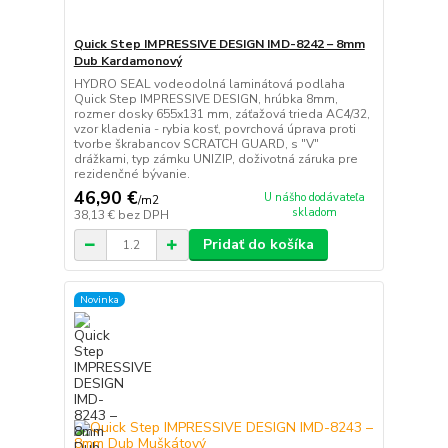
Quick Step IMPRESSIVE DESIGN IMD-8242 – 8mm
Dub Kardamonový
HYDRO SEAL vodeodolná laminátová podlaha
Quick Step IMPRESSIVE DESIGN, hrúbka 8mm,
rozmer dosky 655x131 mm, záťažová trieda AC4/32,
vzor kladenia - rybia kosť, povrchová úprava proti
tvorbe škrabancov SCRATCH GUARD, s "V"
drážkami, typ zámku UNIZIP, doživotná záruka pre
rezidenčné bývanie.
46,90 €
U nášho dodávateľa
/
m2
skladom
38,13 €
bez DPH
Pridať do košíka
Novinka