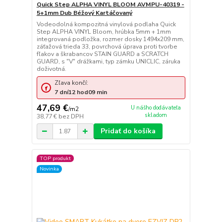
Quick Step ALPHA VINYL BLOOM AVMPU-40319 -
5+1mm Dub Béžový Kartáčovaný
Vodeodolná kompozitná vinylová podlaha Quick
Step ALPHA VINYL Bloom, hrúbka 5mm + 1mm
integrovaná podložka, rozmer dosky 1494x209 mm,
záťažová trieda 33, povrchová úprava proti tvorbe
fľakov a škrabancov STAIN GUARD a SCRATCH
GUARD, s "V" drážkami, typ zámku UNICLIC, záruka
doživotná.
Zľava končí:
7
dní
12
hod
09
min
47,69 €
U nášho dodávateľa
/
m2
skladom
38,77 €
bez DPH
Pridať do košíka
TOP produkt
Novinka