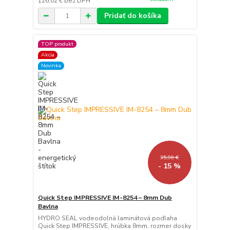
126,02 €
bez DPH
Pridať do košíka
TOP produkt
Akcia
Novinka
35,90 €
- 15 %
Quick Step IMPRESSIVE IM-8254 – 8mm Dub
Bavlna
HYDRO SEAL vodeodolná laminátová podlaha
Quick Step IMPRESSIVE, hrúbka 8mm, rozmer dosky