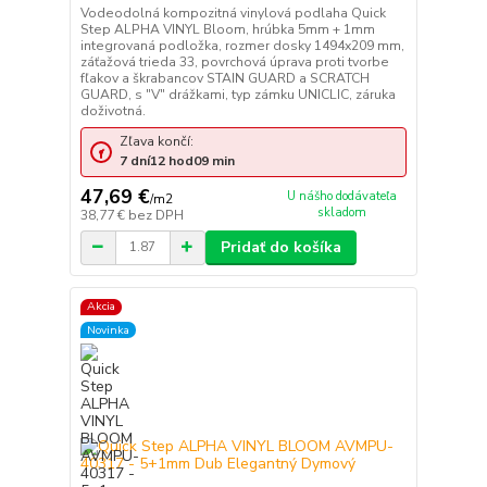
Vodeodolná kompozitná vinylová podlaha Quick
Step ALPHA VINYL Bloom, hrúbka 5mm + 1mm
integrovaná podložka, rozmer dosky 1494x209 mm,
záťažová trieda 33, povrchová úprava proti tvorbe
fľakov a škrabancov STAIN GUARD a SCRATCH
GUARD, s "V" drážkami, typ zámku UNICLIC, záruka
doživotná.
Zľava končí:
7
dní
12
hod
09
min
47,69 €
U nášho dodávateľa
/
m2
skladom
38,77 €
bez DPH
Pridať do košíka
Akcia
Novinka