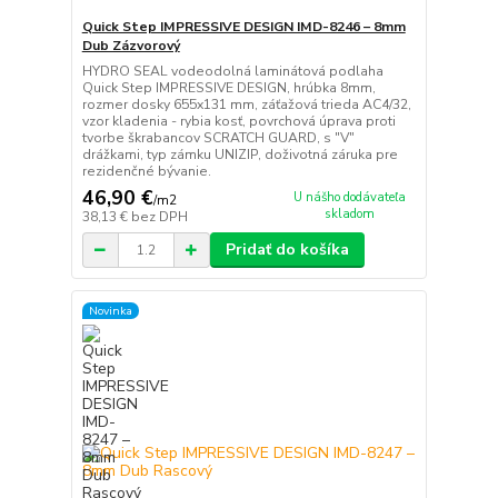
Quick Step IMPRESSIVE DESIGN IMD-8246 – 8mm
Dub Zázvorový
HYDRO SEAL vodeodolná laminátová podlaha
Quick Step IMPRESSIVE DESIGN, hrúbka 8mm,
rozmer dosky 655x131 mm, záťažová trieda AC4/32,
vzor kladenia - rybia kosť, povrchová úprava proti
tvorbe škrabancov SCRATCH GUARD, s "V"
drážkami, typ zámku UNIZIP, doživotná záruka pre
rezidenčné bývanie.
46,90 €
U nášho dodávateľa
/
m2
skladom
38,13 €
bez DPH
Pridať do košíka
Novinka