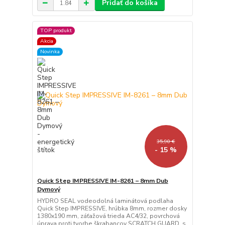
Pridať do košíka
TOP produkt
Akcia
Novinka
35,90 €
- 15 %
Quick Step IMPRESSIVE IM-8261 – 8mm Dub
Dymový
HYDRO SEAL vodeodolná laminátová podlaha
Quick Step IMPRESSIVE, hrúbka 8mm, rozmer dosky
1380x190 mm, záťažová trieda AC4/32, povrchová
úprava proti tvorbe škrabancov SCRATCH GUARD, s