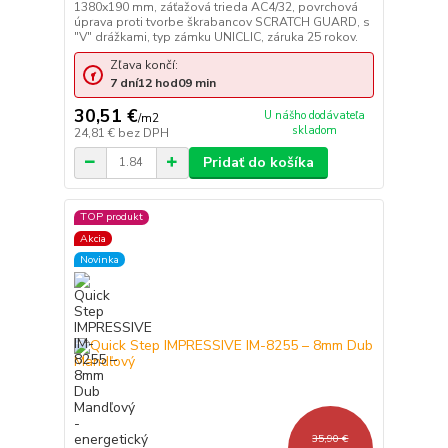
1380x190 mm, záťažová trieda AC4/32, povrchová
úprava proti tvorbe škrabancov SCRATCH GUARD, s
"V" drážkami, typ zámku UNICLIC, záruka 25 rokov.
Zľava končí:
7
dní
12
hod
09
min
30,51 €
U nášho dodávateľa
/
m2
skladom
24,81 €
bez DPH
Pridať do košíka
TOP produkt
Akcia
Novinka
35,90 €