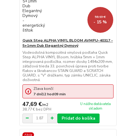
56,10 €
- 15 %
Quick Step ALPHA VINYL BLOOM AVMPU-40317 -
5+1mm Dub Elegantný Dymový
Vodeodolná kompozitná vinylová podlaha Quick
Step ALPHA VINYL Bloom, hrúbka 5mm + 1mm
integrovaná podložka, rozmer dosky 1494x209 mm,
záťažová trieda 33, povrchová úprava proti tvorbe
fľakov a škrabancov STAIN GUARD a SCRATCH
GUARD, s "V" drážkami, typ zámku UNICLIC, záruka
doživotná.
Zľava končí:
7
dní
12
hod
09
min
47,69 €
U nášho dodávateľa
/
m2
skladom
38,77 €
bez DPH
Pridať do košíka
Akcia