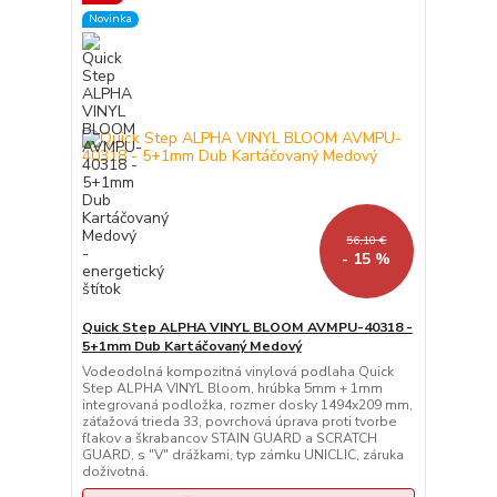
Novinka
56,10 €
- 15 %
Quick Step ALPHA VINYL BLOOM AVMPU-40318 -
5+1mm Dub Kartáčovaný Medový
Vodeodolná kompozitná vinylová podlaha Quick
Step ALPHA VINYL Bloom, hrúbka 5mm + 1mm
integrovaná podložka, rozmer dosky 1494x209 mm,
záťažová trieda 33, povrchová úprava proti tvorbe
fľakov a škrabancov STAIN GUARD a SCRATCH
GUARD, s "V" drážkami, typ zámku UNICLIC, záruka
doživotná.