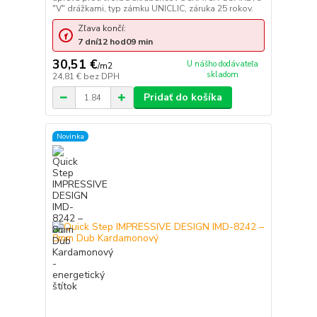
"V" drážkami, typ zámku UNICLIC, záruka 25 rokov.
Zľava končí:
7
dní
12
hod
09
min
30,51 €
U nášho dodávateľa
/
m2
skladom
24,81 €
bez DPH
Pridať do košíka
Novinka