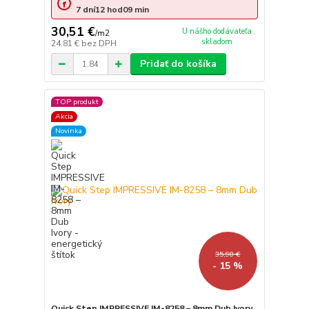
7
dní
12
hod
09
min
30,51 €
U nášho dodávateľa
/
m2
skladom
24,81 €
bez DPH
Pridať do košíka
TOP produkt
Akcia
Novinka
35,90 €
- 15 %
Quick Step IMPRESSIVE IM-8258 – 8mm Dub Ivory