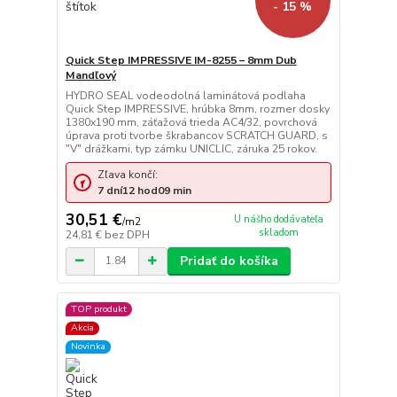
- 15 %
Quick Step IMPRESSIVE IM-8255 – 8mm Dub
Mandľový
HYDRO SEAL vodeodolná laminátová podlaha
Quick Step IMPRESSIVE, hrúbka 8mm, rozmer dosky
1380x190 mm, záťažová trieda AC4/32, povrchová
úprava proti tvorbe škrabancov SCRATCH GUARD, s
"V" drážkami, typ zámku UNICLIC, záruka 25 rokov.
Zľava končí:
7
dní
12
hod
09
min
30,51 €
U nášho dodávateľa
/
m2
skladom
24,81 €
bez DPH
Pridať do košíka
TOP produkt
Akcia
Novinka