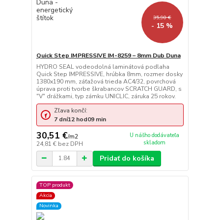
35,90 €
- 15 %
Quick Step IMPRESSIVE IM-8259 – 8mm Dub Duna
HYDRO SEAL vodeodolná laminátová podlaha
Quick Step IMPRESSIVE, hrúbka 8mm, rozmer dosky
1380x190 mm, záťažová trieda AC4/32, povrchová
úprava proti tvorbe škrabancov SCRATCH GUARD, s
"V" drážkami, typ zámku UNICLIC, záruka 25 rokov.
Zľava končí:
7
dní
12
hod
09
min
30,51 €
U nášho dodávateľa
/
m2
skladom
24,81 €
bez DPH
Pridať do košíka
TOP produkt
Akcia
Novinka