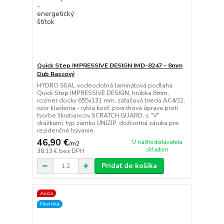
Quick Step IMPRESSIVE DESIGN IMD-8247 – 8mm
Dub Rascový
HYDRO SEAL vodeodolná laminátová podlaha
Quick Step IMPRESSIVE DESIGN, hrúbka 8mm,
rozmer dosky 655x131 mm, záťažová trieda AC4/32,
vzor kladenia - rybia kosť, povrchová úprava proti
tvorbe škrabancov SCRATCH GUARD, s "V"
drážkami, typ zámku UNIZIP, doživotná záruka pre
rezidenčné bývanie.
46,90 €
U nášho dodávateľa
/
m2
skladom
38,13 €
bez DPH
Pridať do košíka
Akcia
Novinka