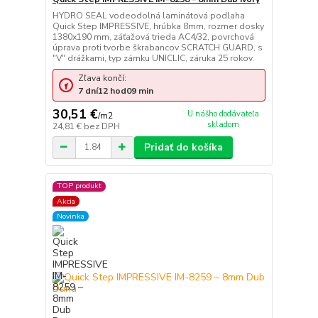
HYDRO SEAL vodeodolná laminátová podlaha
Quick Step IMPRESSIVE, hrúbka 8mm, rozmer dosky
1380x190 mm, záťažová trieda AC4/32, povrchová
úprava proti tvorbe škrabancov SCRATCH GUARD, s
"V" drážkami, typ zámku UNICLIC, záruka 25 rokov.
Zľava končí:
7
dní
12
hod
09
min
30,51 €
U nášho dodávateľa
/
m2
skladom
24,81 €
bez DPH
Pridať do košíka
TOP produkt
Akcia
Novinka