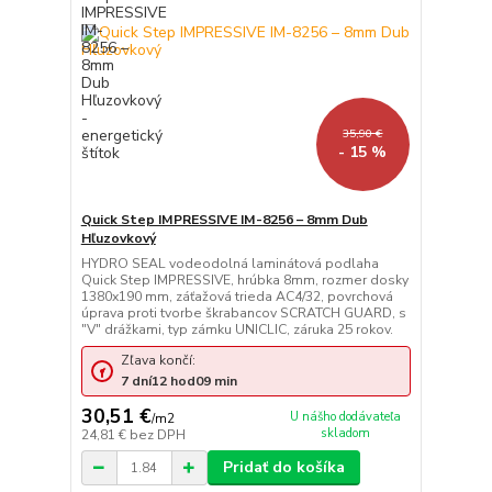
35,90 €
- 15 %
Quick Step IMPRESSIVE IM-8256 – 8mm Dub
Hľuzovkový
HYDRO SEAL vodeodolná laminátová podlaha
Quick Step IMPRESSIVE, hrúbka 8mm, rozmer dosky
1380x190 mm, záťažová trieda AC4/32, povrchová
úprava proti tvorbe škrabancov SCRATCH GUARD, s
"V" drážkami, typ zámku UNICLIC, záruka 25 rokov.
Zľava končí:
7
dní
12
hod
09
min
30,51 €
U nášho dodávateľa
/
m2
skladom
24,81 €
bez DPH
Pridať do košíka