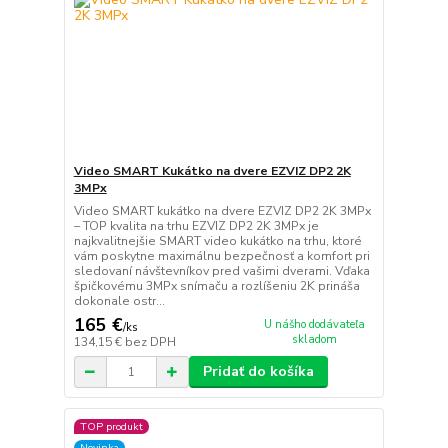
Video SMART Kukátko na dvere EZVIZ DP2 2K
3MPx
Video SMART kukátko na dvere EZVIZ DP2 2K 3MPx
– TOP kvalita na trhu EZVIZ DP2 2K 3MPx je
najkvalitnejšie SMART video kukátko na trhu, ktoré
vám poskytne maximálnu bezpečnosť a komfort pri
sledovaní návštevníkov pred vašimi dverami. Vďaka
špičkovému 3MPx snímaču a rozlíšeniu 2K prináša
dokonale ostr...
165 €
U nášho dodávateľa
/
ks
skladom
134,15 €
bez DPH
Pridať do košíka
TOP produkt
Novinka