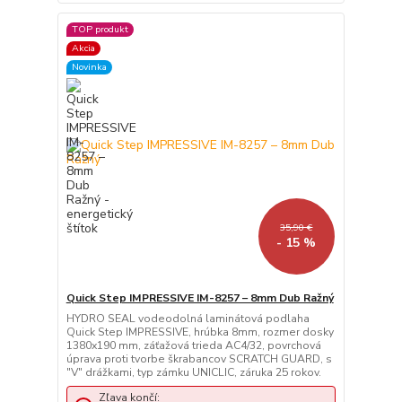
TOP produkt
Akcia
Novinka
35,90 €
- 15 %
Quick Step IMPRESSIVE IM-8257 – 8mm Dub Ražný
HYDRO SEAL vodeodolná laminátová podlaha
Quick Step IMPRESSIVE, hrúbka 8mm, rozmer dosky
1380x190 mm, záťažová trieda AC4/32, povrchová
úprava proti tvorbe škrabancov SCRATCH GUARD, s
"V" drážkami, typ zámku UNICLIC, záruka 25 rokov.
Zľava končí: