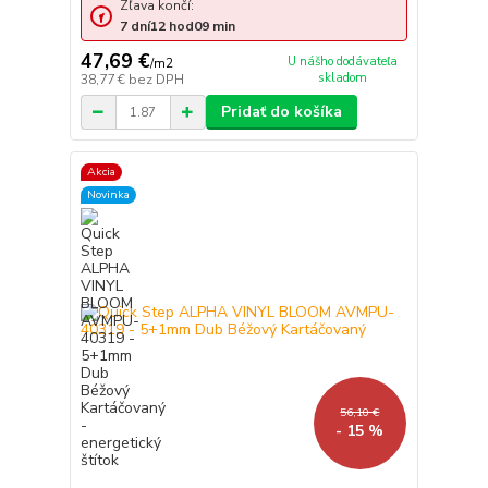
Zľava končí:
7
dní
12
hod
09
min
47,69 €
U nášho dodávateľa
/
m2
skladom
38,77 €
bez DPH
Pridať do košíka
Akcia
Novinka
56,10 €
- 15 %