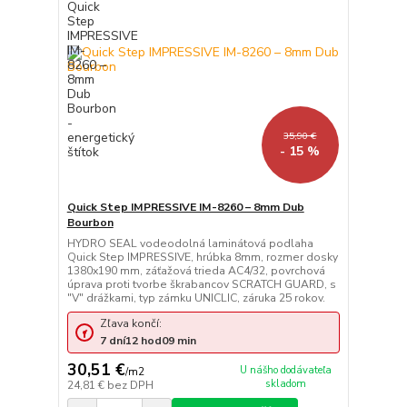
35,90 €
- 15 %
Quick Step IMPRESSIVE IM-8260 – 8mm Dub
Bourbon
HYDRO SEAL vodeodolná laminátová podlaha
Quick Step IMPRESSIVE, hrúbka 8mm, rozmer dosky
1380x190 mm, záťažová trieda AC4/32, povrchová
úprava proti tvorbe škrabancov SCRATCH GUARD, s
"V" drážkami, typ zámku UNICLIC, záruka 25 rokov.
Zľava končí:
7
dní
12
hod
09
min
30,51 €
U nášho dodávateľa
/
m2
skladom
24,81 €
bez DPH