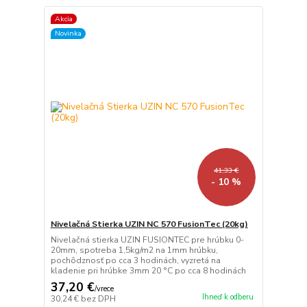
Akcia
Novinka
41,33 €
- 10 %
Nivelačná Stierka UZIN NC 570 FusionTec (20kg)
Nivelačná stierka UZIN FUSIONTEC pre hrúbku 0-
20mm, spotreba 1,5kg/m2 na 1mm hrúbku,
pochôdznosť po cca 3 hodinách, vyzretá na
kladenie pri hrúbke 3mm 20 °C po cca 8 hodinách
37,20 €
/
vrece
Ihneď k odberu
30,24 €
bez DPH