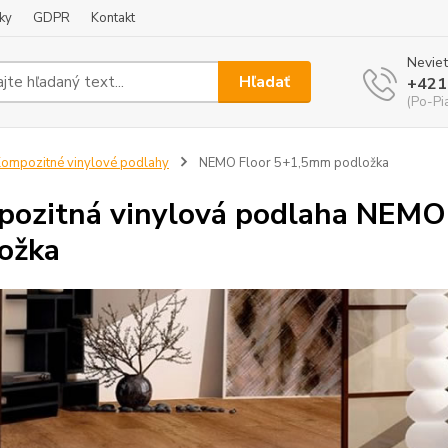
ky
GDPR
Kontakt
Neviet
Hľadať
+421
(Po-Pi
ompozitné vinylové podlahy
NEMO Floor 5+1,5mm podložka
ozitná vinylová podlaha NEMO
ožka