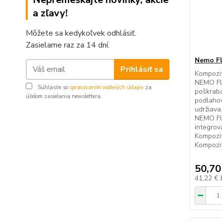
a zľavy!
Môžete sa kedykoľvek odhlásiť.
Zasielame raz za 14 dní.
Nemo Fl
Prihlásiť sa
Kompozi
NEMO Flo
Súhlasím so
spracovaním osobných údajov
za
poškraba
účelom zasielania newslettera.
podlahov
udržiava
NEMO Flo
integro
Kompozi
Kompozit
50,70
41,22 €