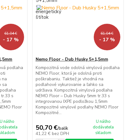
61,04 €
61,04 €
- 17 %
- 17 %
+1,5mm
Nemo Floor - Dub Husky 5+1,5mm
ová podlaha
Kompozitná vode odolná vinylová podlaha
oti
NEMO Floor, ktorá je odolná proti
á na
poškrabaniu. Taktiež je vhodná na
o sa
podlahové vykurovanie a ľahko sa
 podlaha
udržiava. Kompozitná vinylová podlaha
tr.33 s
NEMO Floor – Dub Husky 5mm tr.33 s
 1,5mm
integrovanou IXPE podložkou 1,5mm
 NEMO Floor
Kompozitné vinylové podlahy NEMO Floor
Kompozitné...
U nášho
U nášho
50,70 €
odávateľa
dodávateľa
/
balík
skladom
skladom
41,22 €
bez DPH