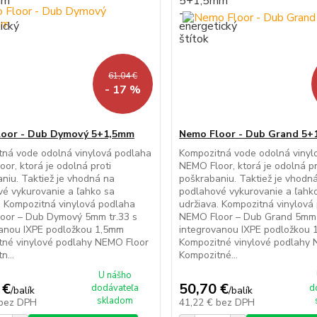
61,04 €
- 17 %
loor - Dub Dymový 5+1,5mm
Nemo Floor - Dub Grand 5
tná vode odolná vinylová podlaha
Kompozitná vode odolná vinyl
or, ktorá je odolná proti
NEMO Floor, ktorá je odolná pr
niu. Taktiež je vhodná na
poškrabaniu. Taktiež je vhodn
é vykurovanie a ľahko sa
podlahové vykurovanie a ľahk
. Kompozitná vinylová podlaha
udržiava. Kompozitná vinylová
oor – Dub Dymový 5mm tr.33 s
NEMO Floor – Dub Grand 5mm 
vanou IXPE podložkou 1,5mm
integrovanou IXPE podložkou
tné vinylové podlahy NEMO Floor
Kompozitné vinylové podlahy
n...
Kompozitné...
U nášho
 €
50,70 €
dodávateľa
d
/
balík
/
balík
skladom
bez DPH
41,22 €
bez DPH