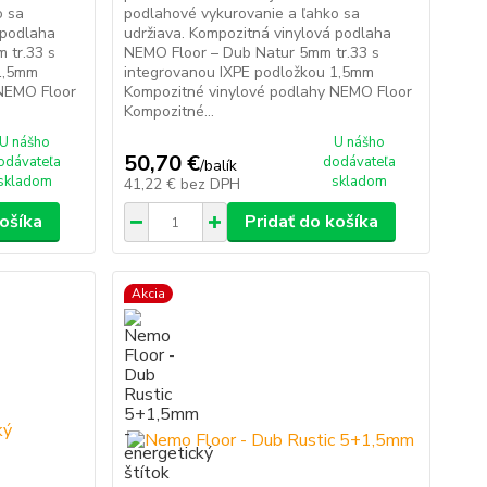
o sa
podlahové vykurovanie a ľahko sa
 podlaha
udržiava. Kompozitná vinylová podlaha
 tr.33 s
NEMO Floor – Dub Natur 5mm tr.33 s
 1,5mm
integrovanou IXPE podložkou 1,5mm
 NEMO Floor
Kompozitné vinylové podlahy NEMO Floor
Kompozitné...
U nášho
U nášho
50,70 €
odávateľa
dodávateľa
/
balík
skladom
skladom
41,22 €
bez DPH
košíka
Pridať do košíka
Akcia