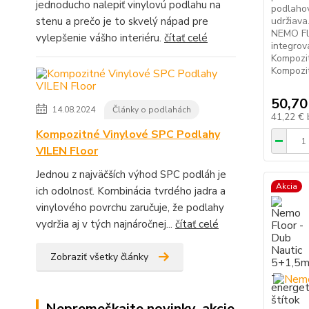
jednoducho nalepiť vinylovú podlahu na
podlahov
stenu a prečo je to skvelý nápad pre
udržiava
NEMO Fl
vylepšenie vášho interiéru.
čítať celé
integro
Kompozi
Kompozit
50,70
14.08.2024
Články o podlahách
41,22 €
Kompozitné Vinylové SPC Podlahy
VILEN Floor
Jednou z najväčších výhod SPC podláh je
Akcia
ich odolnosť. Kombinácia tvrdého jadra a
vinylového povrchu zaručuje, že podlahy
vydržia aj v tých najnáročnej...
čítať celé
Zobraziť všetky články
Nepremeškajte novinky, akcie