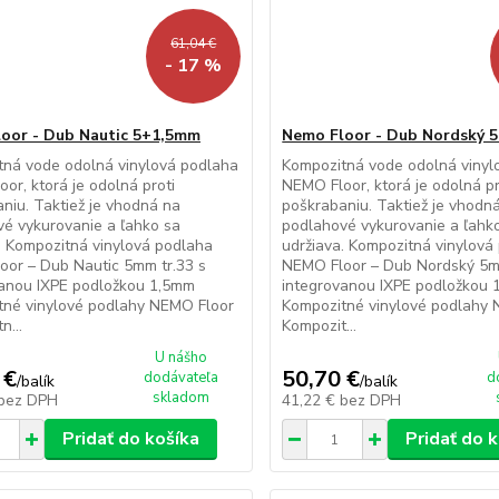
61,04 €
- 17 %
oor - Dub Nautic 5+1,5mm
Nemo Floor - Dub Nordský 
tná vode odolná vinylová podlaha
Kompozitná vode odolná vinyl
or, ktorá je odolná proti
NEMO Floor, ktorá je odolná pr
niu. Taktiež je vhodná na
poškrabaniu. Taktiež je vhodn
é vykurovanie a ľahko sa
podlahové vykurovanie a ľahk
. Kompozitná vinylová podlaha
udržiava. Kompozitná vinylová
or – Dub Nautic 5mm tr.33 s
NEMO Floor – Dub Nordský 5m
vanou IXPE podložkou 1,5mm
integrovanou IXPE podložkou
tné vinylové podlahy NEMO Floor
Kompozitné vinylové podlahy
n...
Kompozit...
U nášho
 €
50,70 €
dodávateľa
d
/
balík
/
balík
skladom
bez DPH
41,22 €
bez DPH
Pridať do košíka
Pridať do 