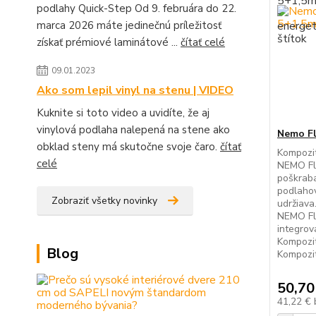
podlahy Quick-Step Od 9. februára do 22.
marca 2026 máte jedinečnú príležitosť
získať prémiové laminátové ...
čítať celé
09.01.2023
Ako som lepil vinyl na stenu | VIDEO
Kuknite si toto video a uvidíte, že aj
vinylová podlaha nalepená na stene ako
Nemo F
obklad steny má skutočne svoje čaro.
čítať
Kompozi
celé
NEMO Flo
poškraba
podlahov
Zobraziť všetky novinky
udržiava
NEMO Fl
integro
Kompozi
Blog
Kompozit
50,70
41,22 €