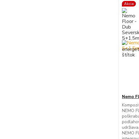
Akcia
Nemo Fl
Kompozi
NEMO Flo
poškraba
podlahov
udržiava
NEMO Fl
integro