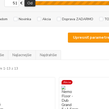
€
Od
adom
Novinka
Akcia
Doprava ZADARMO
TO
Upresniť parametr
šie
Najlacnejšie
Najdrahšie
m 1-13 z 13
Akcia