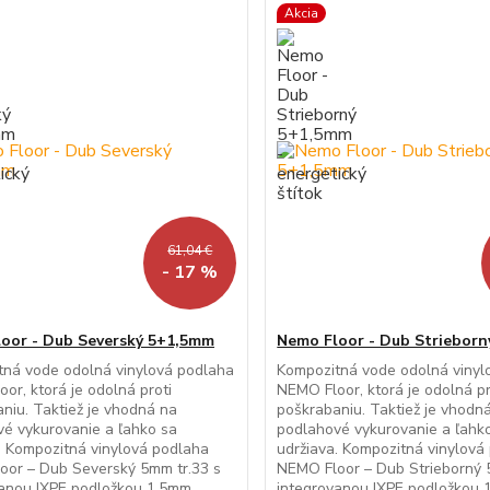
Akcia
61,04 €
- 17 %
oor - Dub Severský 5+1,5mm
Nemo Floor - Dub Striebor
tná vode odolná vinylová podlaha
Kompozitná vode odolná vinyl
or, ktorá je odolná proti
NEMO Floor, ktorá je odolná pr
niu. Taktiež je vhodná na
poškrabaniu. Taktiež je vhodn
é vykurovanie a ľahko sa
podlahové vykurovanie a ľahk
. Kompozitná vinylová podlaha
udržiava. Kompozitná vinylová
oor – Dub Severský 5mm tr.33 s
NEMO Floor – Dub Strieborný 
vanou IXPE podložkou 1,5mm
integrovanou IXPE podložkou