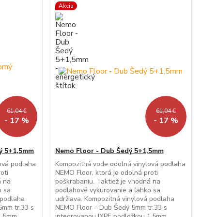
Akcia
61,04 €
61,04 €
- 17 %
- 17 %
ný 5+1,5mm
Nemo Floor - Dub Šedý 5+1,5mm
ová podlaha
Kompozitná vode odolná vinylová podlaha
oti
NEMO Floor, ktorá je odolná proti
á na
poškrabaniu. Taktiež je vhodná na
o sa
podlahové vykurovanie a ľahko sa
 podlaha
udržiava. Kompozitná vinylová podlaha
5mm tr.33 s
NEMO Floor – Dub Šedý 5mm tr.33 s
 1,5mm
integrovanou IXPE podložkou 1,5mm