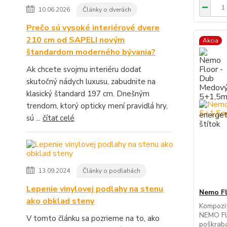
10.06.2026
Články o dverách
Prečo sú vysoké interiérové dvere
210 cm od SAPELI novým
Akcia
štandardom moderného bývania?
Ak chcete svojmu interiéru dodať
skutočný nádych luxusu, zabudnite na
klasický štandard 197 cm. Dnešným
trendom, ktorý opticky mení pravidlá hry,
sú ...
čítať celé
13.09.2024
Články o podlahách
Lepenie vinylovej podlahy na stenu
Nemo F
ako obklad steny
Kompozi
NEMO Flo
V tomto článku sa pozrieme na to, ako
poškraba