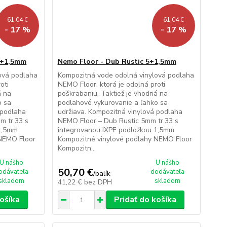
61,04 €
61,04 €
- 17 %
- 17 %
5+1,5mm
Nemo Floor - Dub Rustic 5+1,5mm
ová podlaha
Kompozitná vode odolná vinylová podlaha
oti
NEMO Floor, ktorá je odolná proti
á na
poškrabaniu. Taktiež je vhodná na
o sa
podlahové vykurovanie a ľahko sa
 podlaha
udržiava. Kompozitná vinylová podlaha
m tr.33 s
NEMO Floor – Dub Rustic 5mm tr.33 s
 1,5mm
integrovanou IXPE podložkou 1,5mm
 NEMO Floor
Kompozitné vinylové podlahy NEMO Floor
Kompozitn...
U nášho
U nášho
50,70 €
odávateľa
dodávateľa
/
balík
skladom
skladom
41,22 €
bez DPH
košíka
Pridať do košíka