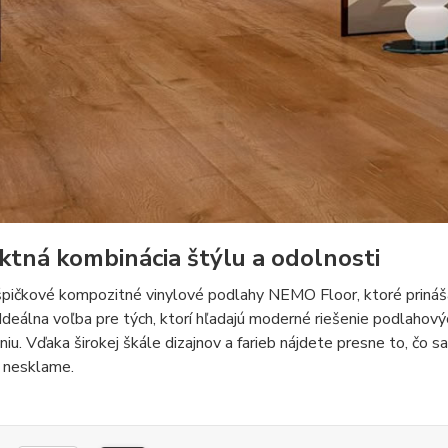
ktná kombinácia štýlu a odolnosti
pičkové kompozitné vinylové podlahy NEMO Floor, ktoré prinášaj
. Ideálna voľba pre tých, ktorí hľadajú moderné riešenie podlahov
iu. Vďaka širokej škále dizajnov a farieb nájdete presne to, čo s
s nesklame.