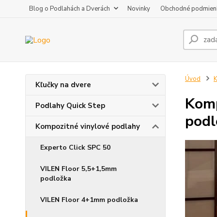
Blog o Podlahách a Dverách
Novinky
Obchodné podmien
Úvod
K
Kľučky na dvere
Komp
Podlahy Quick Step
podl
Kompozitné vinylové podlahy
Experto Click SPC 50
VILEN Floor 5,5+1,5mm
podložka
VILEN Floor 4+1mm podložka