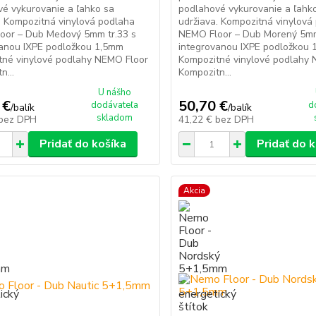
é vykurovanie a ľahko sa
podlahové vykurovanie a ľahk
. Kompozitná vinylová podlaha
udržiava. Kompozitná vinylová
oor – Dub Medový 5mm tr.33 s
NEMO Floor – Dub Morený 5mm
vanou IXPE podložkou 1,5mm
integrovanou IXPE podložkou
tné vinylové podlahy NEMO Floor
Kompozitné vinylové podlahy
n...
Kompozitn...
U nášho
 €
50,70 €
dodávateľa
d
/
balík
/
balík
skladom
bez DPH
41,22 €
bez DPH
Pridať do košíka
Pridať do 
Akcia