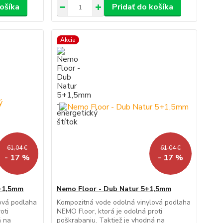
košíka
Pridať do košíka
Akcia
61,04 €
61,04 €
- 17 %
- 17 %
5+1,5mm
Nemo Floor - Dub Natur 5+1,5mm
ová podlaha
Kompozitná vode odolná vinylová podlaha
oti
NEMO Floor, ktorá je odolná proti
á na
poškrabaniu. Taktiež je vhodná na