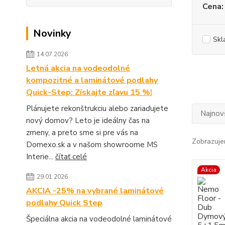
Cena:
Novinky
Skl
14.07.2026
Letná akcia na vodeodolné
kompozitné a laminátové podlahy
Quick-Step: Získajte zľavu 15 %!
Plánujete rekonštrukciu alebo zariaďujete
Najnov
nový domov? Leto je ideálny čas na
zmeny, a preto sme si pre vás na
Zobrazuje
Domexo.sk a v našom showroome MS
Interie...
čítať celé
Akcia
29.01.2026
AKCIA -25% na vybrané laminátové
podlahy Quick Step
Špeciálna akcia na vodeodolné laminátové