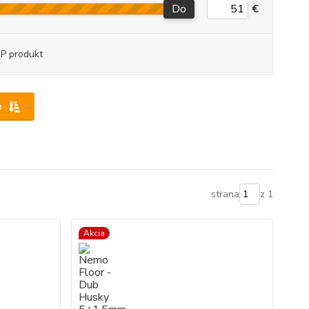
Do
€
P produkt
e
strana
z 1
Akcia