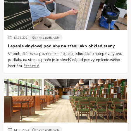
13
.
09
.
2024
Články o podlahách
Lepenie vinylovej podlahy na stenu ako obklad steny
V tomto článku sa pozrieme na to, ako jednoducho nalepiť vinylovú
podlahu na stenu a prečo je to skvelý nápad pre vylepšenie vášho
interiéru.
čítať celé
14
.
08
.
2024
Články o podlahách