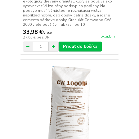
ekologický drevený granulát, ktorý sa používa ako
vyrovnávací či izolačný podsyp na podlahy. Na
podsyp musí ísť následne roznášacia vrstva
napríklad hobra, osb dosky, cetris dosky, a rôzne
cemento sádrové dosky. Granulát Cemwood CW
2000 viete použiť v hrúbkach od 10...
33,98 €
/
vrece
Skladom
27,63 €
bez DPH
Pridať do košíka