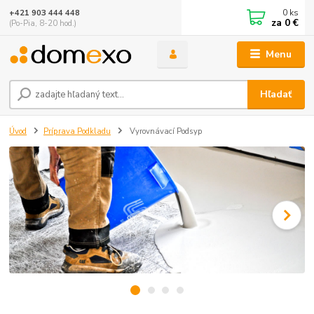
0
ks
+421 903 444 448
za
0 €
(Po-Pia, 8-20 hod.)
Menu
Hľadať
Úvod
Príprava Podkladu
Vyrovnávací Podsyp