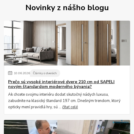
Novinky z nášho blogu
10
.
06
.
2026
Články o dverách
Prečo sú vysoké interiérové dvere 210 cm od SAPELI
novým štandardom moderného bývania?
Ak chcete svojmu interiéru dodať skutočný nádych luxusu,
zabudnite na klasický štandard 197 cm. Dnešným trendom, ktorý
opticky mení pravidlá hry, sú ...
čítať celé