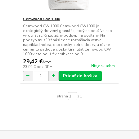
Cemwood CW 1000
Cemwood CW 1000 Cemwood CW1000 je
ekologický drevený granulát, ktorý sa používa ako
vyrovnávací či izolačný podsyp na podlahy. Na
podsyp musí ísť následne roznášacia vrstva
napríklad hobra, osb dosky, cetris dosky, a rôzne
cemento sádrové dosky. Granulát Cemwood CW
1000 viete použiť v hrúbkach od 0 ...
29,42 €
/
vrece
Nie je skladom
23,92 €
bez DPH
Pridať do košíka
strana
z 1