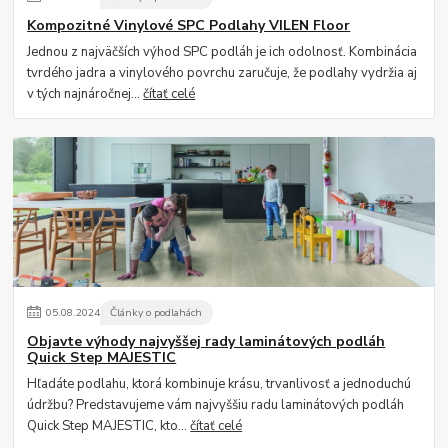
Kompozitné Vinylové SPC Podlahy VILEN Floor
Jednou z najväčších výhod SPC podláh je ich odolnosť. Kombinácia
tvrdého jadra a vinylového povrchu zaručuje, že podlahy vydržia aj
v tých najnáročnej...
čítať celé
05
.
08
.
2024
Články o podlahách
Objavte výhody najvyššej rady laminátových podláh
Quick Step MAJESTIC
Hľadáte podlahu, ktorá kombinuje krásu, trvanlivosť a jednoduchú
údržbu? Predstavujeme vám najvyššiu radu laminátových podláh
Quick Step MAJESTIC, kto...
čítať celé