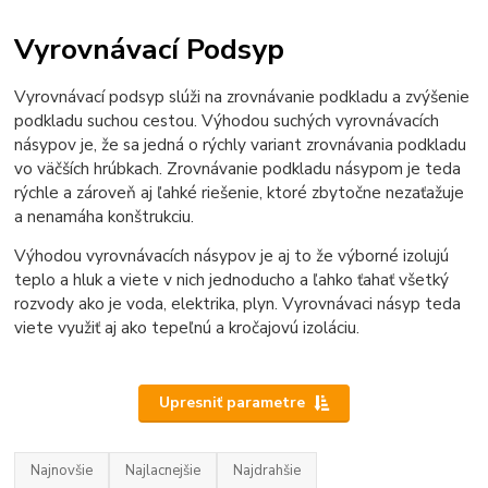
Vyrovnávací Podsyp
Vyrovnávací podsyp slúži na zrovnávanie podkladu a zvýšenie
podkladu suchou cestou. Výhodou suchých vyrovnávacích
násypov je, že sa jedná o rýchly variant zrovnávania podkladu
vo väčších hrúbkach. Zrovnávanie podkladu násypom je teda
rýchle a zároveň aj ľahké riešenie, ktoré zbytočne nezaťažuje
a nenamáha konštrukciu.
Výhodou vyrovnávacích násypov je aj to že výborné izolujú
teplo a hluk a viete v nich jednoducho a ľahko ťahať všetký
rozvody ako je voda, elektrika, plyn. Vyrovnávaci násyp teda
viete využiť aj ako tepeľnú a kročajovú izoláciu.
Upresniť parametre
Najnovšie
Najlacnejšie
Najdrahšie