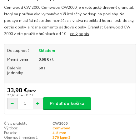
Cemwood CW 2000 Cemwood CW2000 je ekologický drevený granulát,
ktorý sa používa ako vyrovnávací či izolačný podsyp na podlahy. Na
podsyp musí ísť následne roznášacia vrstva napríklad hobra, osb dosky,
cetris dosky, a rôzne cemento sádrové dosky. Granulát Cemwood CW
2000 viete použiť v hrúbkach od 10...
celý popis
Dostupnosť
Skladom
Merná cena
0,68 € / l
Balenie
50 l
jednotky
33,98 €
/
vrece
27,63 €
bez DPH
Pridať do košíka
Číslo produktu:
CW2000
Výrobca:
Cemwood
Frakcia:
4-8 mm
Objemová hmotnosť:
370 kg/m3