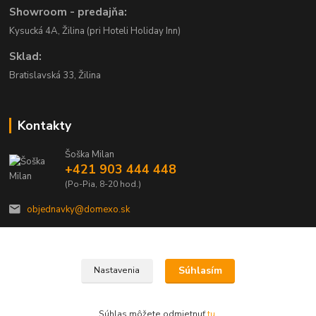
Showroom - predajňa:
Kysucká 4A, Žilina (pri Hoteli Holiday Inn)
Sklad:
Bratislavská 33, Žilina
Kontakty
Šoška Milan
+421 903 444 448
(Po-Pia, 8-20 hod.)
objednavky@domexo.sk
Súhlasím
Nastavenia
Domexo.sk
Súhlas môžete odmietnuť
tu
.