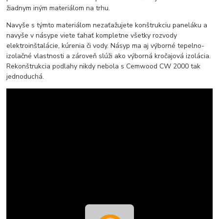
žiadnym iným materiálom na trhu.
Navyše s týmto materiálom nezaťažujete konštrukciu paneláku a
navyše v násype viete ťahať kompletne všetky rozvody
elektroinštalácie, kúrenia či vody. Násyp ma aj výborné tepelno-
izolačné vlastnosti a zároveň slúži ako výborná kročajová izolácia.
Rekonštrukcia podlahy nikdy nebola s Cemwood CW 2000 tak
jednoduchá.