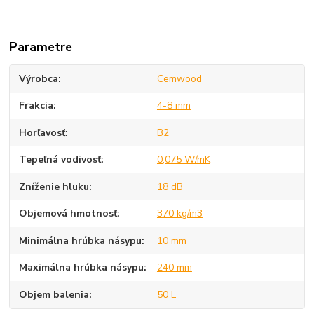
Parametre
Výrobca
Cemwood
Frakcia
4-8 mm
Horľavosť
B2
Tepeľná vodivosť
0,075 W/mK
Zníženie hluku
18 dB
Objemová hmotnosť
370 kg/m3
Minimálna hrúbka násypu
10 mm
Maximálna hrúbka násypu
240 mm
Objem balenia
50 L