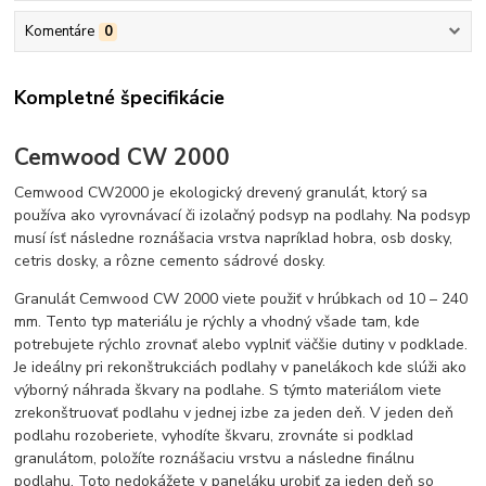
Komentáre
0
Kompletné špecifikácie
Cemwood CW 2000
Cemwood CW2000 je ekologický drevený granulát, ktorý sa
používa ako vyrovnávací či izolačný podsyp na podlahy. Na podsyp
musí ísť následne roznášacia vrstva napríklad hobra, osb dosky,
cetris dosky, a rôzne cemento sádrové dosky.
Granulát Cemwood CW 2000 viete použiť v hrúbkach od 10 – 240
mm. Tento typ materiálu je rýchly a vhodný všade tam, kde
potrebujete rýchlo zrovnať alebo vyplniť väčšie dutiny v podklade.
Je ideálny pri rekonštrukciách podlahy v panelákoch kde slúži ako
výborný náhrada škvary na podlahe. S týmto materiálom viete
zrekonštruovať podlahu v jednej izbe za jeden deň. V jeden deň
podlahu rozoberiete, vyhodíte škvaru, zrovnáte si podklad
granulátom, položíte roznášaciu vrstvu a následne finálnu
podlahu. Toto nedokážete v paneláku urobiť za jeden deň so