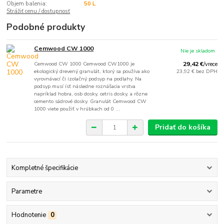
Objem balenia:
50 L
Strážiť cenu / dostupnosť
Podobné produkty
Cemwood CW 1000
Nie je skladom
Cemwood CW 1000 Cemwood CW1000 je
29,42 €
/
vrece
ekologický drevený granulát, ktorý sa používa ako
23,92 €
bez DPH
vyrovnávací či izolačný podsyp na podlahy. Na
podsyp musí ísť následne roznášacia vrstva
napríklad hobra, osb dosky, cetris dosky, a rôzne
cemento sádrové dosky. Granulát Cemwood CW
1000 viete použiť v hrúbkach od 0 ...
Pridať do košíka
Kompletné špecifikácie
Parametre
Hodnotenie
0