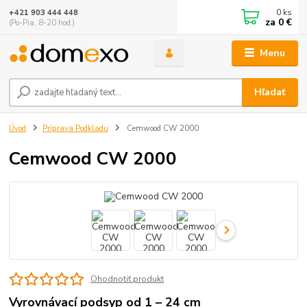
0
ks
+421 903 444 448
za
0 €
(Po-Pia, 8-20 hod.)
Menu
Hľadať
Úvod
Príprava Podkladu
Cemwood CW 2000
Cemwood CW 2000
Ohodnotiť produkt
Vyrovnávací podsyp od 1 – 24 cm