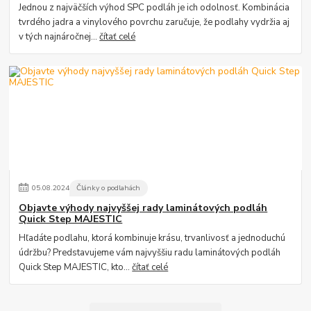
Jednou z najväčších výhod SPC podláh je ich odolnosť. Kombinácia
tvrdého jadra a vinylového povrchu zaručuje, že podlahy vydržia aj
v tých najnáročnej...
čítať celé
05
.
08
.
2024
Články o podlahách
Objavte výhody najvyššej rady laminátových podláh
Quick Step MAJESTIC
Hľadáte podlahu, ktorá kombinuje krásu, trvanlivosť a jednoduchú
údržbu? Predstavujeme vám najvyššiu radu laminátových podláh
Quick Step MAJESTIC, kto...
čítať celé