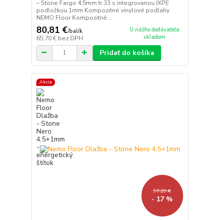
– Stone Fargo 4,5mm tr.33 s integrovanou IXPE
podložkou 1mm Kompozitné vinylové podlahy
NEMO Floor Kompozitné ...
80,81 €
U nášho dodávateľa
/
balík
skladom
65,70 €
bez DPH
Pridať do košíka
Akcia
97,29 €
- 17 %