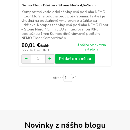
Nemo Floor Dlažba - Stone Nero 4,5+1mm
Kompozitná vode odolná vinylová podlaha NEMO
Floor, ktorá je odolná proti poškrabaniu. Taktiež je
vhodná na podlahové vykurovanie a ľahko sa
udržiava. Kompozitná vinylová podlaha NEMO Floor
– Stone Nero 4,5mm tr.33 s integrovanou IXPE
podložkou 1mm Kompozitné vinylové podlahy
NEMO Floor Kompozitné v...
80,81 €
U nášho dodávateľa
/
balík
skladom
65,70 €
bez DPH
Pridať do košíka
strana
z 1
Novinky z nášho blogu