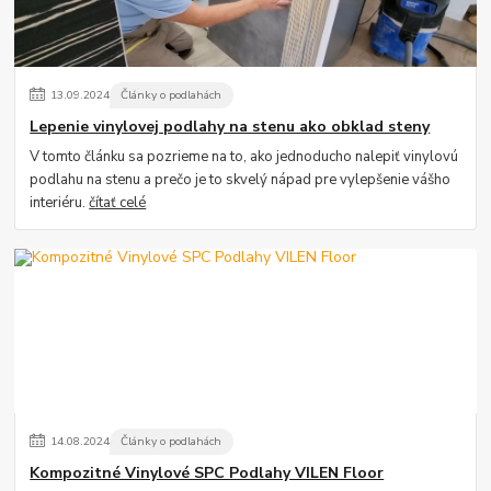
13
.
09
.
2024
Články o podlahách
Lepenie vinylovej podlahy na stenu ako obklad steny
V tomto článku sa pozrieme na to, ako jednoducho nalepiť vinylovú
podlahu na stenu a prečo je to skvelý nápad pre vylepšenie vášho
interiéru.
čítať celé
14
.
08
.
2024
Články o podlahách
Kompozitné Vinylové SPC Podlahy VILEN Floor