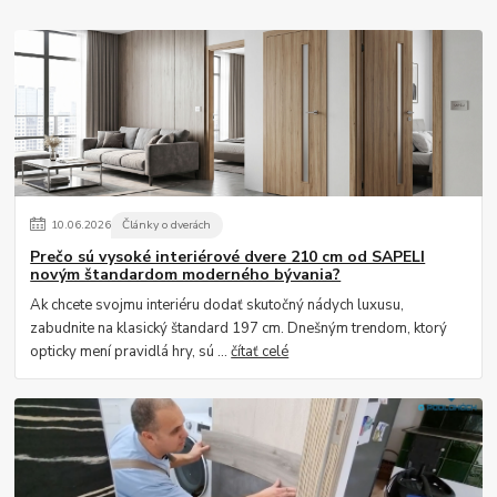
10
.
06
.
2026
Články o dverách
Prečo sú vysoké interiérové dvere 210 cm od SAPELI
novým štandardom moderného bývania?
Ak chcete svojmu interiéru dodať skutočný nádych luxusu,
zabudnite na klasický štandard 197 cm. Dnešným trendom, ktorý
opticky mení pravidlá hry, sú ...
čítať celé