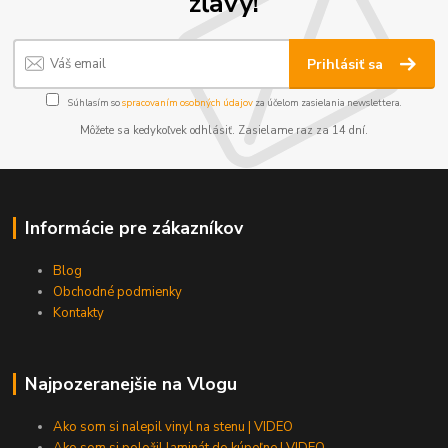
zľavy!
Prihlásiť sa
Súhlasím so
spracovaním osobných údajov
za účelom zasielania newslettera.
Môžete sa kedykoľvek odhlásiť. Zasielame raz za 14 dní.
Informácie pre zákazníkov
Blog
Obchodné podmienky
Kontakty
Najpozeranejšie na Vlogu
Ako som si nalepil vinyl na stenu | VIDEO
Ako som si položil laminát do kúpeľne | VIDEO