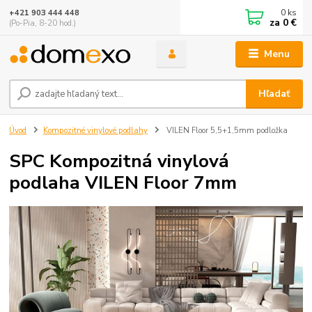
0
ks
+421 903 444 448
za
0 €
(Po-Pia, 8-20 hod.)
Menu
Hľadať
Úvod
Kompozitné vinylové podlahy
VILEN Floor 5,5+1,5mm podložka
SPC Kompozitná vinylová
podlaha VILEN Floor 7mm