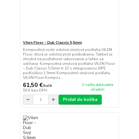
Vilen Floor - Dub Classic 5,5mm
Kompozitná vode odolná vinylová podlaha VILEN
Floor, ktorá je odolná proti poškrabaniu. Taktiež je
vhodná na podlahové vykurovanie a ľahko sa
udržiava. Kompozitná vinylová podlaha VILEN Floor
– Dub Classic 5,5mm tr.32 s integrovanou IXPE
podložkou 1,5mm Kompozitné vinylové podlahy
VILEN Floor Kompoz...
61,50 €
U nášho dodávateľa
/
balík
skladom
50 €
bez DPH
Pridať do košíka