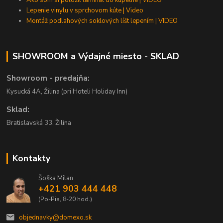
Lepenie vinylu v sprchovom kúte | Video
Montáž podlahových soklových líšt lepením | VIDEO
SHOWROOM a Výdajné miesto - SKLAD
Showroom - predajňa:
Kysucká 4A, Žilina (pri Hoteli Holiday Inn)
Sklad:
Bratislavská 33, Žilina
Kontakty
Šoška Milan
+421 903 444 448
(Po-Pia, 8-20 hod.)
objednavky@domexo.sk