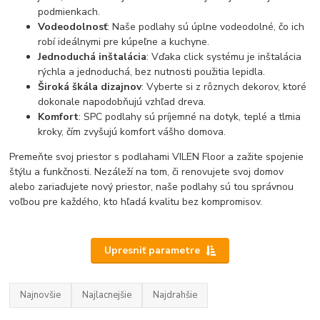
podmienkach.
Vodeodolnosť
: Naše podlahy sú úplne vodeodolné, čo ich
robí ideálnymi pre kúpeľne a kuchyne.
Jednoduchá inštalácia
: Vďaka click systému je inštalácia
rýchla a jednoduchá, bez nutnosti použitia lepidla.
Široká škála dizajnov
: Vyberte si z rôznych dekorov, ktoré
dokonale napodobňujú vzhľad dreva.
Komfort
: SPC podlahy sú príjemné na dotyk, teplé a tlmia
kroky, čím zvyšujú komfort vášho domova.
Premeňte svoj priestor s podlahami VILEN Floor a zažite spojenie
štýlu a funkčnosti. Nezáleží na tom, či renovujete svoj domov
alebo zariaďujete nový priestor, naše podlahy sú tou správnou
voľbou pre každého, kto hľadá kvalitu bez kompromisov.
Upresniť parametre
Najnovšie
Najlacnejšie
Najdrahšie