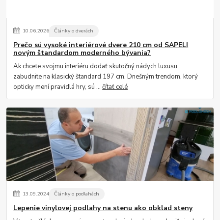
10
.
06
.
2026
Články o dverách
Prečo sú vysoké interiérové dvere 210 cm od SAPELI
novým štandardom moderného bývania?
Ak chcete svojmu interiéru dodať skutočný nádych luxusu,
zabudnite na klasický štandard 197 cm. Dnešným trendom, ktorý
opticky mení pravidlá hry, sú ...
čítať celé
13
.
09
.
2024
Články o podlahách
Lepenie vinylovej podlahy na stenu ako obklad steny