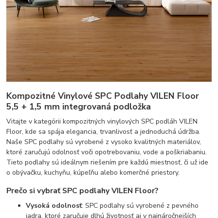
Kompozitné Vinylové SPC Podlahy VILEN Floor
5,5 + 1,5 mm integrovaná podložka
Vitajte v kategórii kompozitných vinylových SPC podláh VILEN
Floor, kde sa spája elegancia, trvanlivosť a jednoduchá údržba.
Naše SPC podlahy sú vyrobené z vysoko kvalitných materiálov,
ktoré zaručujú odolnosť voči opotrebovaniu, vode a poškriabaniu.
Tieto podlahy sú ideálnym riešením pre každú miestnosť, či už ide
o obývačku, kuchyňu, kúpeľňu alebo komerčné priestory.
Prečo si vybrať SPC podlahy VILEN Floor?
Vysoká odolnosť
: SPC podlahy sú vyrobené z pevného
jadra, ktoré zaručuje dlhú životnosť aj v najnáročnejších