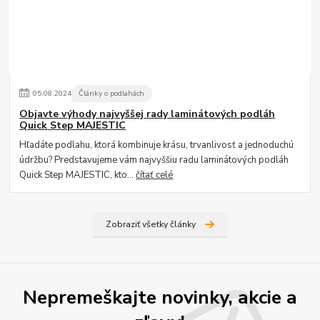
05
.
08
.
2024
Články o podlahách
Objavte výhody najvyššej rady laminátových podláh
Quick Step MAJESTIC
Hľadáte podlahu, ktorá kombinuje krásu, trvanlivosť a jednoduchú
údržbu? Predstavujeme vám najvyššiu radu laminátových podláh
Quick Step MAJESTIC, kto...
čítať celé
Zobraziť všetky články
Nepremeškajte novinky, akcie a