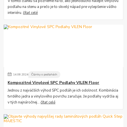
V tomto článku sa pozrieme na to, ako jednoducho nalepiť vinylovú
podlahu na stenu a prečo je to skvelý nápad pre vylepšenie vášho
interiéru.
čítať celé
14
.
08
.
2024
Články o podlahách
Kompozitné Vinylové SPC Podlahy VILEN Floor
Jednou z najväčších výhod SPC podláh je ich odolnosť. Kombinácia
tvrdého jadra a vinylového povrchu zaručuje, že podlahy vydržia aj
v tých najnáročnej...
čítať celé