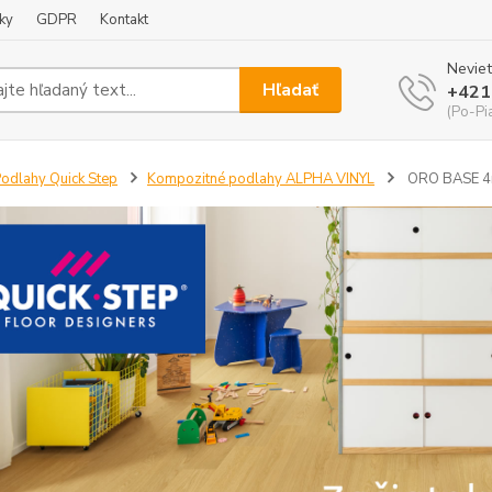
ky
GDPR
Kontakt
Neviet
Hľadať
+421
(Po-Pi
odlahy Quick Step
Kompozitné podlahy ALPHA VINYL
ORO BASE 