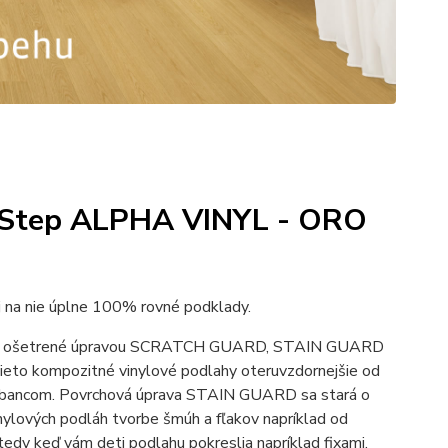
k Step ALPHA VINYL - ORO
aj na nie úplne 100% rovné podklady.
 sú ošetrené úpravou SCRATCH GUARD, STAIN GUARD
o kompozitné vinylové podlahy oteruvzdornejšie od
krabancom. Povrchová úprava STAIN GUARD sa stará o
nylových podláh tvorbe šmúh a fľakov napríklad od
tedy keď vám deti podlahu pokreslia napríklad fixami,