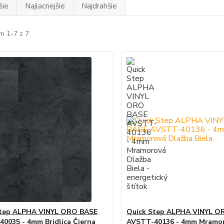
šie
Najlacnejšie
Najdrahšie
m 1-7 z 7
Step ALPHA VINYL ORO BASE
Quick Step ALPHA VINYL O
0035 - 4mm Bridlica Čierna
AVSTT-40136 - 4mm Mramo