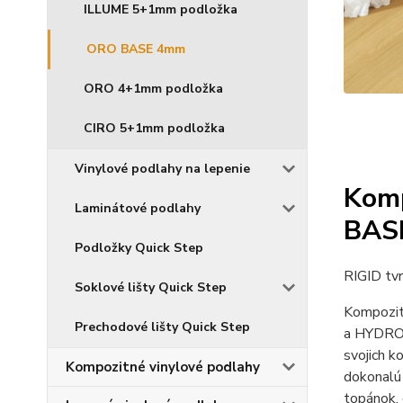
ILLUME 5+1mm podložka
ORO BASE 4mm
ORO 4+1mm podložka
CIRO 5+1mm podložka
Vinylové podlahy na lepenie
Komp
Laminátové podlahy
BAS
Podložky Quick Step
RIGID tvr
Soklové lišty Quick Step
Kompozi
Prechodové lišty Quick Step
a HYDROS
svojich 
Kompozitné vinylové podlahy
dokonalú 
topánok, 