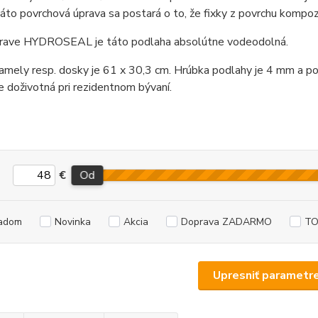
áto povrchová úprava sa postará o to, že fixky z povrchu komp
rave HYDROSEAL je táto podlaha absolútne vodeodolná.
mely resp. dosky je 61 x 30,3 cm. Hrúbka podlahy je 4 mm a po
e doživotná pri rezidentnom bývaní.
€
Od
adom
Novinka
Akcia
Doprava ZADARMO
TO
Upresniť parametr