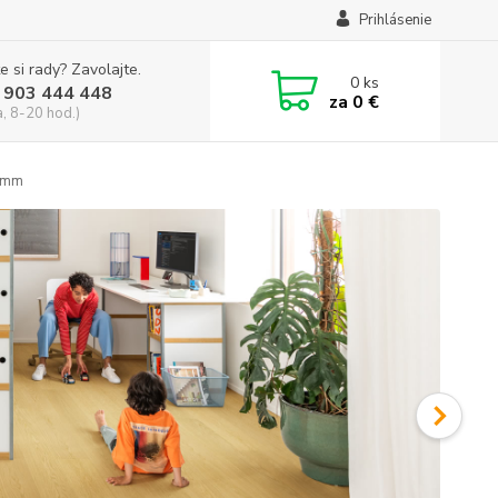
Prihlásenie
e si rady? Zavolajte.
0
ks
 903 444 448
za
0 €
a, 8-20 hod.)
4mm