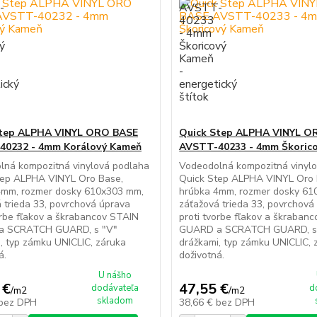
Step ALPHA VINYL ORO BASE
Quick Step ALPHA VINYL O
40232 - 4mm Korálový Kameň
AVSTT-40233 - 4mm Škoric
lná kompozitná vinylová podlaha
Vodeodolná kompozitná vinyl
tep ALPHA VINYL Oro Base,
Quick Step ALPHA VINYL Oro 
4mm, rozmer dosky 610x303 mm,
hrúbka 4mm, rozmer dosky 61
 trieda 33, povrchová úprava
záťažová trieda 33, povrchová
orbe fľakov a škrabancov STAIN
proti tvorbe fľakov a škraban
a SCRATCH GUARD, s "V"
GUARD a SCRATCH GUARD, s
, typ zámku UNICLIC, záruka
drážkami, typ zámku UNICLIC, 
á.
doživotná.
U nášho
 €
47,55 €
dodávateľa
d
/
m2
/
m2
skladom
bez DPH
38,66 €
bez DPH