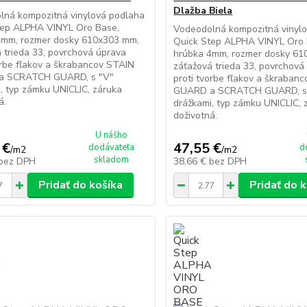
Dlažba Biela
lná kompozitná vinylová podlaha
tep ALPHA VINYL Oro Base,
Vodeodolná kompozitná vinyl
4mm, rozmer dosky 610x303 mm,
Quick Step ALPHA VINYL Oro 
 trieda 33, povrchová úprava
hrúbka 4mm, rozmer dosky 61
orbe fľakov a škrabancov STAIN
záťažová trieda 33, povrchová
a SCRATCH GUARD, s "V"
proti tvorbe fľakov a škraban
, typ zámku UNICLIC, záruka
GUARD a SCRATCH GUARD, s
á.
drážkami, typ zámku UNICLIC, 
doživotná.
U nášho
 €
47,55 €
dodávateľa
d
/
m2
/
m2
skladom
bez DPH
38,66 €
bez DPH
Pridať do košíka
Pridať do 