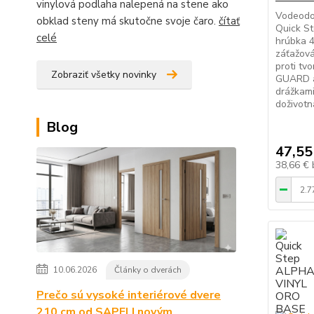
vinylová podlaha nalepená na stene ako
Vodeodo
obklad steny má skutočne svoje čaro.
čítať
Quick S
celé
hrúbka 
záťažová
proti tv
Zobraziť všetky novinky
GUARD 
drážkami
doživotn
Blog
47,55
38,66 €
10.06.2026
Články o dverách
Prečo sú vysoké interiérové dvere
210 cm od SAPELI novým