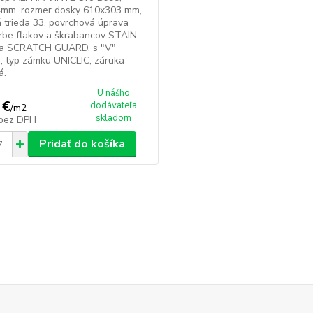
4mm, rozmer dosky 610x303 mm,
 trieda 33, povrchová úprava
orbe fľakov a škrabancov STAIN
a SCRATCH GUARD, s "V"
, typ zámku UNICLIC, záruka
á.
U nášho
 €
dodávateľa
/
m2
skladom
bez DPH
Pridať do košíka