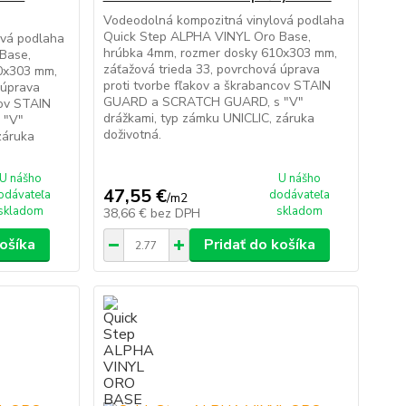
Vodeodolná kompozitná vinylová podlaha
Quick Step ALPHA VINYL Oro Base,
ová podlaha
hrúbka 4mm, rozmer dosky 610x303 mm,
Base,
záťažová trieda 33, povrchová úprava
0x303 mm,
proti tvorbe fľakov a škrabancov STAIN
 úprava
GUARD a SCRATCH GUARD, s "V"
cov STAIN
drážkami, typ zámku UNICLIC, záruka
 "V"
doživotná.
záruka
U nášho
U nášho
47,55 €
odávateľa
dodávateľa
/
m2
skladom
skladom
38,66 €
bez DPH
košíka
Pridať do košíka