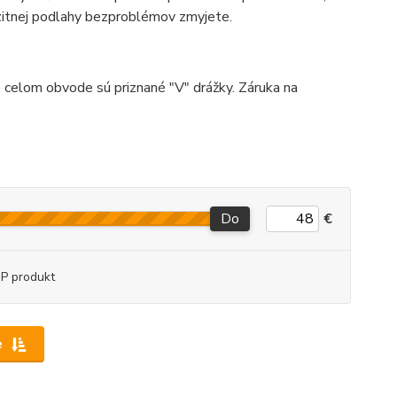
ozitnej podlahy bezproblémov zmyjete.
 celom obvode sú priznané "V" drážky. Záruka na
Do
€
P produkt
e