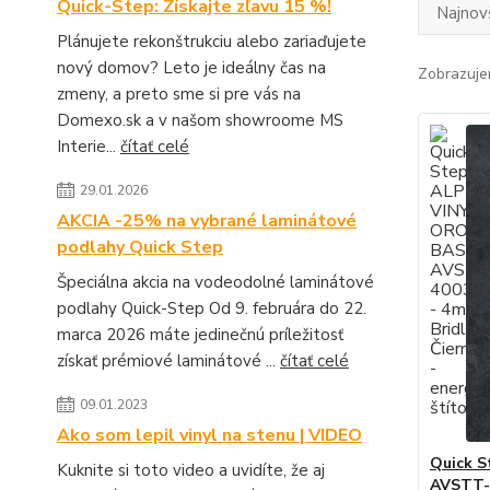
Quick-Step: Získajte zľavu 15 %!
Najnov
Plánujete rekonštrukciu alebo zariaďujete
nový domov? Leto je ideálny čas na
Zobrazuje
zmeny, a preto sme si pre vás na
Domexo.sk a v našom showroome MS
Interie...
čítať celé
29.01.2026
AKCIA -25% na vybrané laminátové
podlahy Quick Step
Špeciálna akcia na vodeodolné laminátové
podlahy Quick-Step Od 9. februára do 22.
marca 2026 máte jedinečnú príležitosť
získať prémiové laminátové ...
čítať celé
09.01.2023
Ako som lepil vinyl na stenu | VIDEO
Quick 
Kuknite si toto video a uvidíte, že aj
AVSTT-4