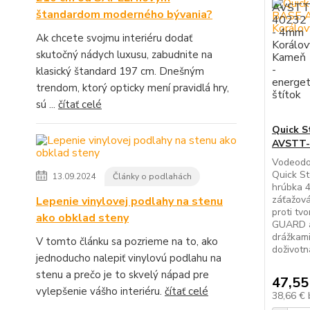
štandardom moderného bývania?
Ak chcete svojmu interiéru dodať
skutočný nádych luxusu, zabudnite na
klasický štandard 197 cm. Dnešným
trendom, ktorý opticky mení pravidlá hry,
sú ...
čítať celé
Quick 
AVSTT-
Vodeodo
Quick S
13.09.2024
Články o podlahách
hrúbka 
záťažová
Lepenie vinylovej podlahy na stenu
proti tv
ako obklad steny
GUARD 
drážkami
V tomto článku sa pozrieme na to, ako
doživotn
jednoducho nalepiť vinylovú podlahu na
stenu a prečo je to skvelý nápad pre
47,55
vylepšenie vášho interiéru.
čítať celé
38,66 €