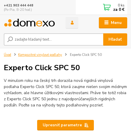
0
ks
+421 903 444 448
za
0 €
(Po-Pia, 8-20 hod.)
Menu
Hľadať
Úvod
Kompozitné vinylové podlahy
Experto Click SPC 50
Experto Click SPC 50
V minulom roku na český trh dorazila nová rigidná vinylová
podlaha Experto Click SPC 50, ktorá zaujme nielen svojim módnym
vzhľadom, ale hlavne úžitkovými vlastnosťami. Práve tie totiž robia
z Experto Click SPC 50 jednu z najodporúčanejších rigidných
podláh. Poďte sa na výhody tejto podlahoviny pozrieť.
Upresniť parametre