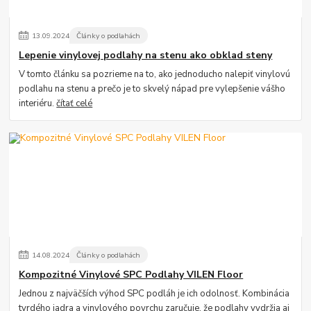
13
.
09
.
2024
Články o podlahách
Lepenie vinylovej podlahy na stenu ako obklad steny
V tomto článku sa pozrieme na to, ako jednoducho nalepiť vinylovú
podlahu na stenu a prečo je to skvelý nápad pre vylepšenie vášho
interiéru.
čítať celé
14
.
08
.
2024
Články o podlahách
Kompozitné Vinylové SPC Podlahy VILEN Floor
Jednou z najväčších výhod SPC podláh je ich odolnosť. Kombinácia
tvrdého jadra a vinylového povrchu zaručuje, že podlahy vydržia aj