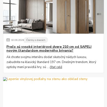
10
.
06
.
2026
Články o dverách
Prečo sú vysoké interiérové dvere 210 cm od SAPELI
novým štandardom moderného bývania?
Ak chcete svojmu interiéru dodať skutočný nádych luxusu,
zabudnite na klasický štandard 197 cm. Dnešným trendom, ktorý
opticky mení pravidlá hry, sú ...
čítať celé