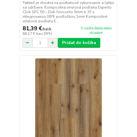
Taktiež je vhodná na podlahové vykurovanie a ľahko
sa udržiava. Kompozitná vinylová podlaha Experto
Click SPC 50 – Dub Grosseto 5mm tr.33 s
integrovanou IXPE podložkou 1mm Kompozitné
vinylové podlahy E...
81,39 €
U nášho dodávateľa
/
balík
skladom
66,17 €
bez DPH
Pridať do košíka