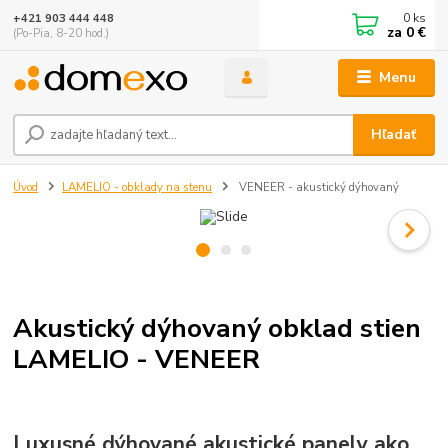
0
ks
+421 903 444 448
za
0 €
(Po-Pia, 8-20 hod.)
Menu
Hľadať
Úvod
LAMELIO - obklady na stenu
VENEER - akustický dýhovaný
Akustický dýhovaný obklad stien
LAMELIO - VENEER
Luxusné dýhované akustické panely ako