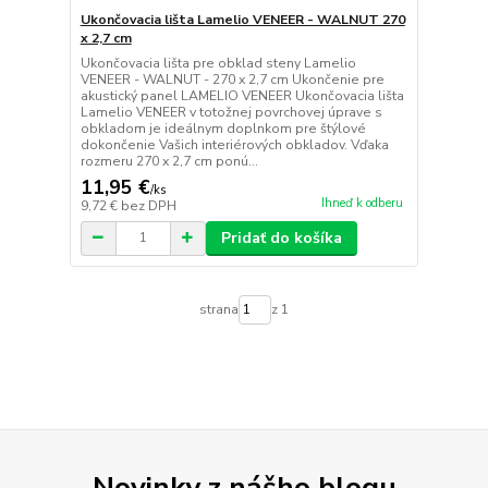
Ukončovacia lišta Lamelio VENEER - WALNUT 270
x 2,7 cm
Ukončovacia lišta pre obklad steny Lamelio
VENEER - WALNUT - 270 x 2,7 cm Ukončenie pre
akustický panel LAMELIO VENEER Ukončovacia lišta
Lamelio VENEER v totožnej povrchovej úprave s
obkladom je ideálnym doplnkom pre štýlové
dokončenie Vašich interiérových obkladov. Vďaka
rozmeru 270 x 2,7 cm ponú...
11,95 €
/
ks
Ihneď k odberu
9,72 €
bez DPH
Pridať do košíka
strana
z 1
Novinky z nášho blogu