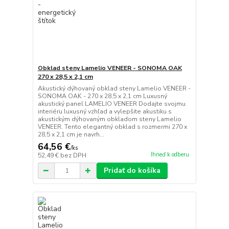
Obklad steny Lamelio VENEER - SONOMA OAK
270 x 28,5 x 2,1 cm
Akustický dýhovaný obklad steny Lamelio VENEER -
SONOMA OAK - 270 x 28,5 x 2,1 cm Luxusný
akustický panel LAMELIO VENEER Dodajte svojmu
interiéru luxusný vzhľad a vylepšite akustiku s
akustickým dýhovaným obkladom steny Lamelio
VENEER. Tento elegantný obklad s rozmermi 270 x
28,5 x 2,1 cm je navrh...
64,56 €
/
ks
Ihneď k odberu
52,49 €
bez DPH
Pridať do košíka