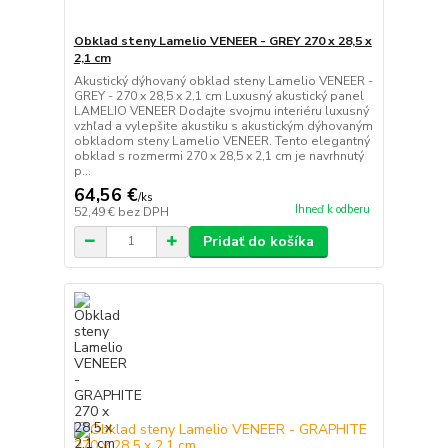
Obklad steny Lamelio VENEER - GREY 270 x 28,5 x
2,1 cm
Akustický dýhovaný obklad steny Lamelio VENEER -
GREY - 270 x 28,5 x 2,1 cm Luxusný akustický panel
LAMELIO VENEER Dodajte svojmu interiéru luxusný
vzhľad a vylepšite akustiku s akustickým dýhovaným
obkladom steny Lamelio VENEER. Tento elegantný
obklad s rozmermi 270 x 28,5 x 2,1 cm je navrhnutý
p...
64,56 €
/
ks
Ihneď k odberu
52,49 €
bez DPH
Pridať do košíka