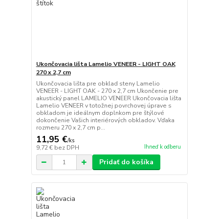
Ukončovacia lišta Lamelio VENEER - LIGHT OAK
270 x 2,7 cm
Ukončovacia lišta pre obklad steny Lamelio
VENEER - LIGHT OAK - 270 x 2,7 cm Ukončenie pre
akustický panel LAMELIO VENEER Ukončovacia lišta
Lamelio VENEER v totožnej povrchovej úprave s
obkladom je ideálnym doplnkom pre štýlové
dokončenie Vašich interiérových obkladov. Vďaka
rozmeru 270 x 2,7 cm p...
11,95 €
/
ks
Ihneď k odberu
9,72 €
bez DPH
Pridať do košíka