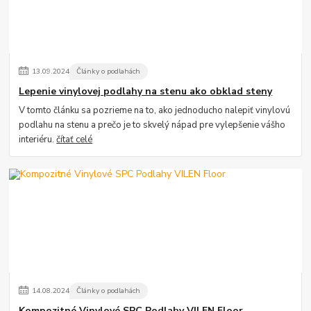
13
.
09
.
2024
Články o podlahách
Lepenie vinylovej podlahy na stenu ako obklad steny
V tomto článku sa pozrieme na to, ako jednoducho nalepiť vinylovú
podlahu na stenu a prečo je to skvelý nápad pre vylepšenie vášho
interiéru.
čítať celé
14
.
08
.
2024
Články o podlahách
Kompozitné Vinylové SPC Podlahy VILEN Floor