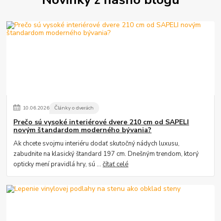
10
.
06
.
2026
Články o dverách
Prečo sú vysoké interiérové dvere 210 cm od SAPELI
novým štandardom moderného bývania?
Ak chcete svojmu interiéru dodať skutočný nádych luxusu,
zabudnite na klasický štandard 197 cm. Dnešným trendom, ktorý
opticky mení pravidlá hry, sú ...
čítať celé