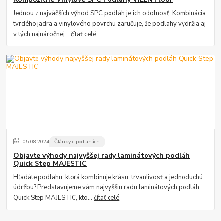
Jednou z najväčších výhod SPC podláh je ich odolnosť. Kombinácia
tvrdého jadra a vinylového povrchu zaručuje, že podlahy vydržia aj
v tých najnáročnej...
čítať celé
05
.
08
.
2024
Články o podlahách
Objavte výhody najvyššej rady laminátových podláh
Quick Step MAJESTIC
Hľadáte podlahu, ktorá kombinuje krásu, trvanlivosť a jednoduchú
údržbu? Predstavujeme vám najvyššiu radu laminátových podláh
Quick Step MAJESTIC, kto...
čítať celé