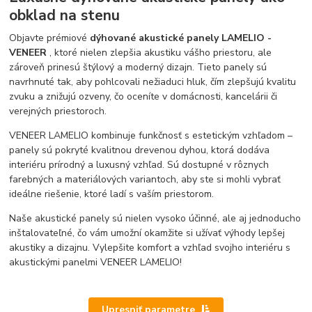
obklad na stenu
Objavte prémiové
dýhované akustické panely LAMELIO -
VENEER
, ktoré nielen zlepšia akustiku vášho priestoru, ale
zároveň prinesú štýlový a moderný dizajn. Tieto panely sú
navrhnuté tak, aby pohlcovali nežiaduci hluk, čím zlepšujú kvalitu
zvuku a znižujú ozveny, čo oceníte v domácnosti, kancelárii či
verejných priestoroch.
VENEER LAMELIO kombinuje funkčnosť s estetickým vzhľadom –
panely sú pokryté kvalitnou drevenou dyhou, ktorá dodáva
interiéru prírodný a luxusný vzhľad. Sú dostupné v rôznych
farebných a materiálových variantoch, aby ste si mohli vybrať
ideálne riešenie, ktoré ladí s vaším priestorom.
Naše akustické panely sú nielen vysoko účinné, ale aj jednoducho
inštalovateľné, čo vám umožní okamžite si užívať výhody lepšej
akustiky a dizajnu. Vylepšite komfort a vzhľad svojho interiéru s
akustickými panelmi VENEER LAMELIO!
Upresniť parametre