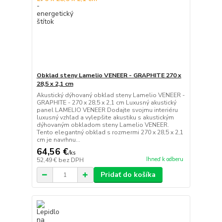
Obklad steny Lamelio VENEER - GRAPHITE 270 x
28,5 x 2,1 cm
Akustický dýhovaný obklad steny Lamelio VENEER -
GRAPHITE - 270 x 28,5 x 2,1 cm Luxusný akustický
panel LAMELIO VENEER Dodajte svojmu interiéru
luxusný vzhľad a vylepšite akustiku s akustickým
dýhovaným obkladom steny Lamelio VENEER.
Tento elegantný obklad s rozmermi 270 x 28,5 x 2,1
cm je navrhnu...
64,56 €
/
ks
Ihneď k odberu
52,49 €
bez DPH
Pridať do košíka