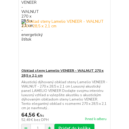
Obklad steny Lamelio VENEER - WALNUT 270 x
28,5 x 2,1 cm
Akustický dýhovaný obklad steny Lamelio VENEER -
WALNUT - 270 x 28,5 x 2,1 cm Luxusný akustický
panel LAMELIO VENEER Dodajte svojmu interiéru
luxusný vzhľad a vylepšite akustiku s akustickým
dýhovaným obkladom steny Lamelio VENEER.
Tento elegantný obklad s rozmermi 270 x 28,5 x 2,1
cm je navrhnutý...
64,56 €
/
ks
Ihneď k odberu
52,49 €
bez DPH
Pridať do košíka