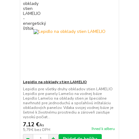
Lepidlo na obklady stien LAMELIO
Lepidlo pre všetky druhy obkladov stien LAMELIO
Lepidlo pre panely Lamelio na vodnej báze
Lepidlo Lamelio na obklady stien je špeciálne
navrhnuté pre jednoduchú a spoľahlivú inštaláciu
obkladových panelov. Vďaka svojej vodnej báze je
šetrné k životnému prostrediu a zároveň zaisťuje
vysokú počiat...
7,12 €
/
ks
Ihneď k odberu
5,79 €
bez DPH
Pridať do košíka