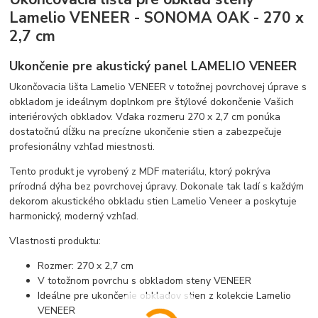
Lamelio VENEER - SONOMA OAK - 270 x
2,7 cm
Ukončenie pre akustický panel LAMELIO VENEER
Ukončovacia lišta Lamelio VENEER v totožnej povrchovej úprave s
obkladom je ideálnym doplnkom pre štýlové dokončenie Vašich
interiérových obkladov. Vďaka rozmeru 270 x 2,7 cm ponúka
dostatočnú dĺžku na precízne ukončenie stien a zabezpečuje
profesionálny vzhľad miestnosti.
Tento produkt je vyrobený z MDF materiálu, ktorý pokrýva
prírodná dýha bez povrchovej úpravy. Dokonale tak ladí s každým
dekorom akustického obkladu stien Lamelio Veneer a poskytuje
harmonický, moderný vzhľad.
Vlastnosti produktu:
Rozmer: 270 x 2,7 cm
V totožnom povrchu s obkladom steny VENEER
Ideálne pre ukončenie obkladov stien z kolekcie Lamelio
VENEER