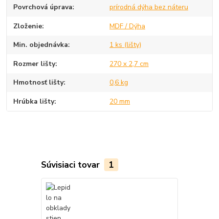
Povrchová úprava
prírodná dýha bez náteru
Zloženie
MDF / Dýha
Min. objednávka
1 ks (lišty)
Rozmer lišty
270 x 2,7 cm
Hmotnosť lišty
0,6 kg
Hrúbka lišty
20 mm
Súvisiaci tovar
1