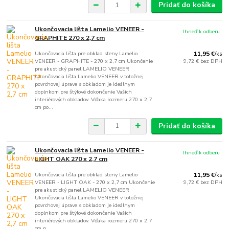
Pridať do košíka
Ukončovacia lišta Lamelio VENEER -
Ihneď k odberu
GRAPHITE 270 x 2,7 cm
Ukončovacia lišta pre obklad steny Lamelio
11,95 €
/
ks
VENEER - GRAPHITE - 270 x 2,7 cm Ukončenie
9,72 €
bez DPH
pre akustický panel LAMELIO VENEER
Ukončovacia lišta Lamelio VENEER v totožnej
povrchovej úprave s obkladom je ideálnym
doplnkom pre štýlové dokončenie Vašich
interiérových obkladov. Vďaka rozmeru 270 x 2,7
cm po...
Pridať do košíka
Ukončovacia lišta Lamelio VENEER -
Ihneď k odberu
LIGHT OAK 270 x 2,7 cm
Ukončovacia lišta pre obklad steny Lamelio
11,95 €
/
ks
VENEER - LIGHT OAK - 270 x 2,7 cm Ukončenie
9,72 €
bez DPH
pre akustický panel LAMELIO VENEER
Ukončovacia lišta Lamelio VENEER v totožnej
povrchovej úprave s obkladom je ideálnym
doplnkom pre štýlové dokončenie Vašich
interiérových obkladov. Vďaka rozmeru 270 x 2,7
cm p...