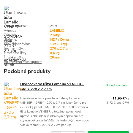
Číslo produktu:
ZSO
Výrobca:
LAMELIO
Záruka:
2 roky
Zloženie:
MDF / Dýha
Min. objednávka:
1 ks (lišty)
Rozmer lišty:
270 x 2,7 cm
Hmotnosť lišty:
0,6 kg
Hrúbka lišty:
20 mm
Strážiť cenu / dostupnosť
Podobné produkty
Ukončovacia lišta Lamelio VENEER -
Ihneď k odberu
GREY 270 x 2,7 cm
Ukončovacia lišta pre obklad steny Lamelio
11,95 €
/
ks
VENEER - GREY - 270 x 2,7 cm Ukončenie pre
9,72 €
bez DPH
akustický panel LAMELIO VENEER Ukončovacia
lišta Lamelio VENEER v totožnej povrchovej
úprave s obkladom je ideálnym doplnkom pre
štýlové dokončenie Vašich interiérových obkladov.
Vďaka rozmeru 270 x 2,7 cm ponúka...