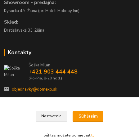
Showroom - predajňa:
Kysucká 4A, Žilina (pri Hoteli Holiday Inn)
Sklad:
Bratislavská 33, Žilina
Kontakty
Šoška Milan
+421 903 444 448
(Po-Pia, 8-20 hod.)
objednavky@domexo.sk
Súhlasím
Nastavenia
Domexo.sk
Súhlas môžete odmietnuť
tu
.