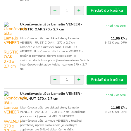
Pridať do košíka
Ukončovacia lišta Lamelio VENEER -
Ihneď k odberu
RUSTIC OAK 270 x 2,7 cm
Ukončovacia lišta pre obklad steny Lamelio
11,95 €
/
ks
VENEER - RUSTIC OAK - 270 x 2,7 cm
9,72 €
bez DPH
Ukončenie pre akustický panel LAMELIO
VENEER Ukončovacia lišta Lamelio VENEER v
totožnej povrchovej úprave s obkladom je
ideálnym doplnkom pre štýlové dokončenie Vašich
interiérových obkladov. Vďaka rozmeru 270 x 2,7
cm ...
Pridať do košíka
Ukončovacia lišta Lamelio VENEER -
Ihneď k odberu
WALNUT 270 x 2,7 cm
Ukončovacia lišta pre obklad steny Lamelio
11,95 €
/
ks
VENEER - WALNUT - 270 x 2,7 cm Ukončenie
9,72 €
bez DPH
pre akustický panel LAMELIO VENEER
Ukončovacia lišta Lamelio VENEER v totožnej
povrchovej úprave s obkladom je ideálnym
doplnkom pre štýlové dokončenie Vašich