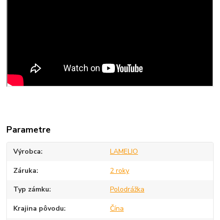
Parametre
Výrobca
LAMELIO
Záruka
2 roky
Typ zámku
Polodrážka
Krajina pôvodu
Čína