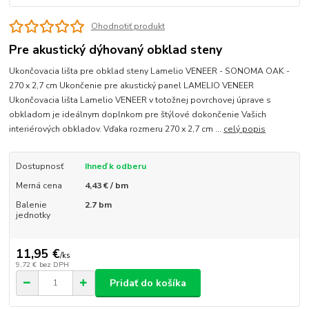
Ohodnotiť produkt
Pre akustický dýhovaný obklad steny
Ukončovacia lišta pre obklad steny Lamelio VENEER - SONOMA OAK -
270 x 2,7 cm Ukončenie pre akustický panel LAMELIO VENEER
Ukončovacia lišta Lamelio VENEER v totožnej povrchovej úprave s
obkladom je ideálnym doplnkom pre štýlové dokončenie Vašich
interiérových obkladov. Vďaka rozmeru 270 x 2,7 cm ...
celý popis
Dostupnosť
Ihneď k odberu
Merná cena
4,43 € / bm
Balenie
2.7 bm
jednotky
11,95 €
/
ks
9,72 €
bez DPH
Pridať do košíka