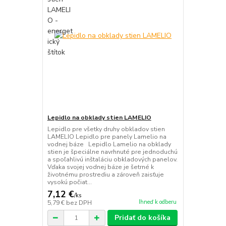
Lepidlo na obklady stien LAMELIO
Lepidlo pre všetky druhy obkladov stien
LAMELIO Lepidlo pre panely Lamelio na
vodnej báze Lepidlo Lamelio na obklady
stien je špeciálne navrhnuté pre jednoduchú
a spoľahlivú inštaláciu obkladových panelov.
Vďaka svojej vodnej báze je šetrné k
životnému prostrediu a zároveň zaisťuje
vysokú počiat...
7,12 €
/
ks
Ihneď k odberu
5,79 €
bez DPH
Pridať do košíka