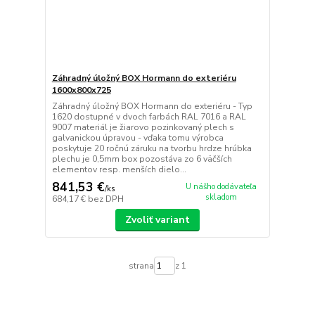
Záhradný úložný BOX Hormann do exteriéru
1600x800x725
Záhradný úložný BOX Hormann do exteriéru - Typ
1620 dostupné v dvoch farbách RAL 7016 a RAL
9007 materiál je žiarovo pozinkovaný plech s
galvanickou úpravou - vďaka tomu výrobca
poskytuje 20 ročnú záruku na tvorbu hrdze hrúbka
plechu je 0,5mm box pozostáva zo 6 väčších
elementov resp. menších dielo...
841,53 €
U nášho dodávateľa
/
ks
skladom
684,17 €
bez DPH
Zvoliť variant
strana
z 1