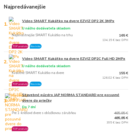
Najpredávanejšie
Video SMART Kukátko na dvere EZVIZ DP2 2K 3MPx
1.
U nášho dodávateľa skladom
Najkvalitnejšie SMART Kukátko na trhu
165 €
134,15 € bez DPH
TOP produkt
Novinka
Video SMART Kukátko na dvere EZVIZ DP2C Full HD 2MPx
2.
U nášho dodávateľa skladom
Kvalitné SMART Kukátko na dvere
155 €
126,02 € bez DPH
TOP produkt
Novinka
Stavebné púzdro JAP NORMA STANDARD pre posuvné
3.
dvere do priečky
Do 7 dní
Pre 1-krídlové dvere s obložkovou zárubňou
485,85 €
485,85 €
395 € bez DPH
TOP produkt