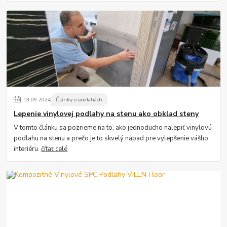
13
.
09
.
2024
Články o podlahách
Lepenie vinylovej podlahy na stenu ako obklad steny
V tomto článku sa pozrieme na to, ako jednoducho nalepiť vinylovú
podlahu na stenu a prečo je to skvelý nápad pre vylepšenie vášho
interiéru.
čítať celé