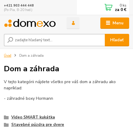
0
ks
+421 903 444 448
za
0 €
(Po-Pia, 8-20 hod.)
Menu
Hľadať
Úvod
Dom a záhrada
Dom a záhrada
V tejto kategórii nájdete všetko pre váš dom a záhradu ako
napríklad:
- záhradné boxy Hormann
Video SMART kukátka
Stavebné púzdra pre dvere