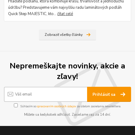
Hľadáte podlahu, ktorá kombinuje krásu, trvanlivosť a jednoduchú
údržbu? Predstavujeme vám najvyššiu radu laminátových podláh
Quick Step MAJESTIC, kto...
čítať celé
Zobraziť všetky články
Nepremeškajte novinky, akcie a
zľavy!
Prihlásiť sa
Súhlasím so
spracovaním osobných údajov
za účelom zasielania newslettera.
Môžete sa kedykoľvek odhlásiť. Zasielame raz za 14 dní.