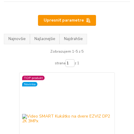
Upresniť parametre
Najnovšie
Najlacnejšie
Najdrahšie
Zobrazujem 1-5 z 5
strana
z 1
TOP produkt
Novinka