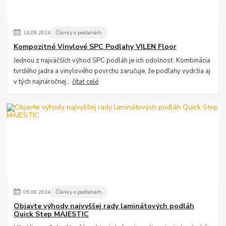
14
.
08
.
2024
Články o podlahách
Kompozitné Vinylové SPC Podlahy VILEN Floor
Jednou z najväčších výhod SPC podláh je ich odolnosť. Kombinácia
tvrdého jadra a vinylového povrchu zaručuje, že podlahy vydržia aj
v tých najnáročnej...
čítať celé
05
.
08
.
2024
Články o podlahách
Objavte výhody najvyššej rady laminátových podláh
Quick Step MAJESTIC