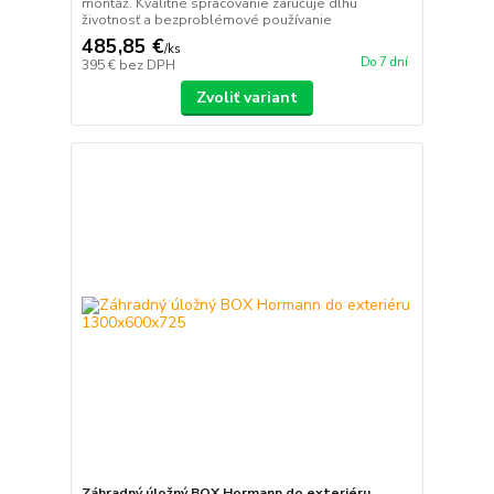
montáž. Kvalitné spracovanie zaručuje dlhú
životnosť a bezproblémové používanie
485,85 €
/
ks
Do 7 dní
395 €
bez DPH
Zvoliť variant
Záhradný úložný BOX Hormann do exteriéru