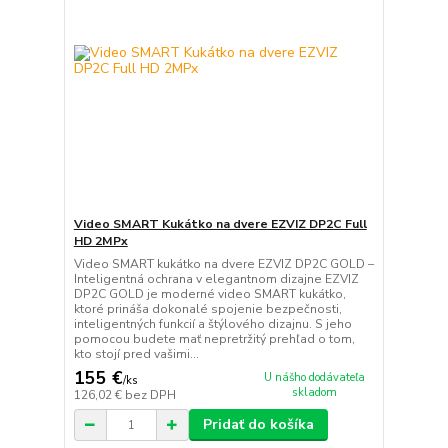
Video SMART Kukátko na dvere EZVIZ DP2C Full
HD 2MPx
Video SMART kukátko na dvere EZVIZ DP2C GOLD –
Inteligentná ochrana v elegantnom dizajne EZVIZ
DP2C GOLD je moderné video SMART kukátko,
ktoré prináša dokonalé spojenie bezpečnosti,
inteligentných funkcií a štýlového dizajnu. S jeho
pomocou budete mať nepretržitý prehľad o tom,
kto stojí pred vašimi...
155 €
U nášho dodávateľa
/
ks
skladom
126,02 €
bez DPH
Pridať do košíka