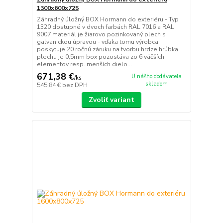
1300x600x725
Záhradný úložný BOX Hormann do exteriéru - Typ
1320 dostupné v dvoch farbách RAL 7016 a RAL
9007 materiál je žiarovo pozinkovaný plech s
galvanickou úpravou - vďaka tomu výrobca
poskytuje 20 ročnú záruku na tvorbu hrdze hrúbka
plechu je 0,5mm box pozostáva zo 6 väčších
elementov resp. menších dielo...
671,38 €
U nášho dodávateľa
/
ks
skladom
545,84 €
bez DPH
Zvoliť variant