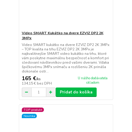
Video SMART Kukátko na dvere EZVIZ DP2 2K
3MPx
Video SMART kukátko na dvere EZVIZ DP2 2K 3MPx
– TOP kvalita na trhu EZVIZ DP2 2K 3MPx je
najkvalitnejšie SMART video kukátko na trhu, ktoré
vám poskytne maximálnu bezpečnosť a komfort pri
sledovaní návštevníkov pred vašimi dverami. Vďaka
špičkovému 3MPx snímaču a rozlíšeniu 2K prináša
dokonale ostr...
165 €
U nášho dodávateľa
/
ks
skladom
134,15 €
bez DPH
Pridať do košíka
TOP produkt
Novinka