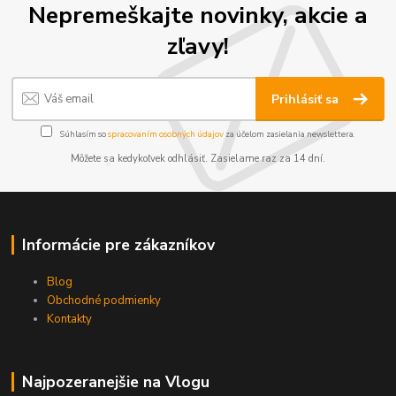
Nepremeškajte novinky, akcie a
zľavy!
Prihlásiť sa
Súhlasím so
spracovaním osobných údajov
za účelom zasielania newslettera.
Môžete sa kedykoľvek odhlásiť. Zasielame raz za 14 dní.
Informácie pre zákazníkov
Blog
Obchodné podmienky
Kontakty
Najpozeranejšie na Vlogu