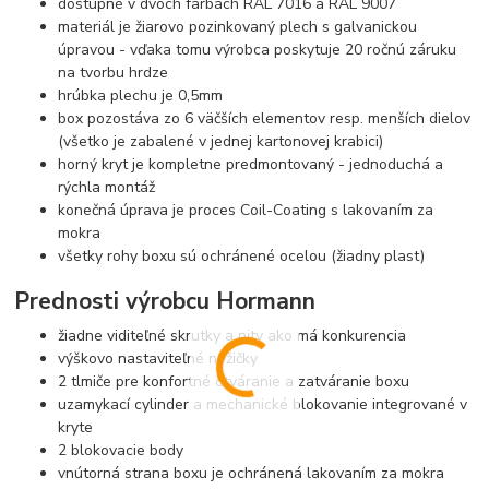
dostupné v dvoch farbách RAL 7016 a RAL 9007
materiál je žiarovo pozinkovaný plech s galvanickou
úpravou - vďaka tomu výrobca poskytuje 20 ročnú záruku
na tvorbu hrdze
hrúbka plechu je 0,5mm
box pozostáva zo 6 väčších elementov resp. menších dielov
(všetko je zabalené v jednej kartonovej krabici)
horný kryt je kompletne predmontovaný - jednoduchá a
rýchla montáž
konečná úprava je proces Coil-Coating s lakovaním za
mokra
všetky rohy boxu sú ochránené ocelou (žiadny plast)
Prednosti výrobcu Hormann
žiadne viditeľné skrutky a nity ako má konkurencia
výškovo nastaviteľné nožičky
2 tlmiče pre konfortné otváranie a zatváranie boxu
uzamykací cylinder a mechanické blokovanie integrované v
kryte
2 blokovacie body
vnútorná strana boxu je ochránená lakovaním za mokra