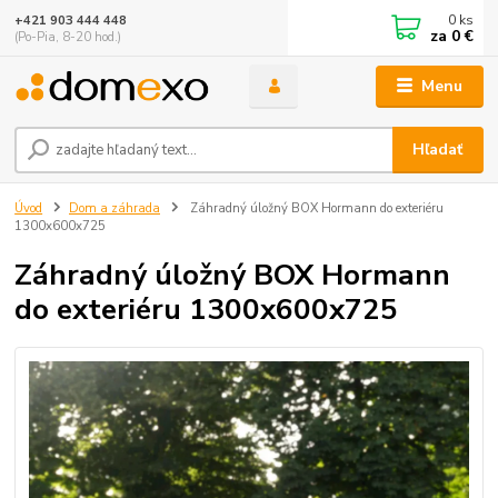
0
ks
+421 903 444 448
za
0 €
(Po-Pia, 8-20 hod.)
Menu
Hľadať
Úvod
Dom a záhrada
Záhradný úložný BOX Hormann do exteriéru
1300x600x725
Záhradný úložný BOX Hormann
do exteriéru 1300x600x725