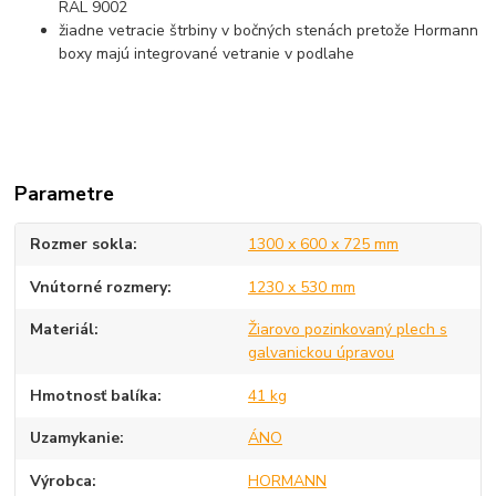
RAL 9002
žiadne vetracie štrbiny v bočných stenách pretože Hormann
boxy majú integrované vetranie v podlahe
Parametre
Rozmer sokla
1300 x 600 x 725 mm
Vnútorné rozmery
1230 x 530 mm
Materiál
Žiarovo pozinkovaný plech s
galvanickou úpravou
Hmotnosť balíka
41 kg
Uzamykanie
ÁNO
Výrobca
HORMANN