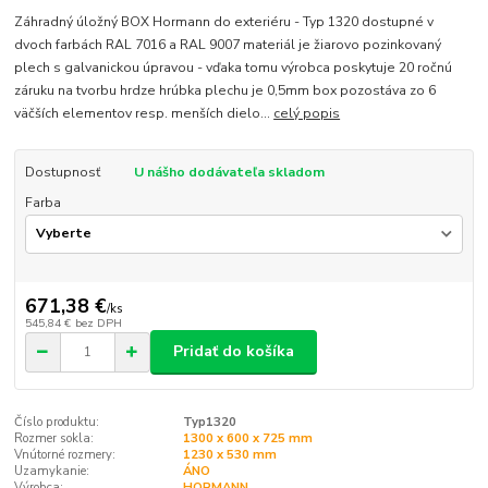
Záhradný úložný BOX Hormann do exteriéru - Typ 1320 dostupné v
dvoch farbách RAL 7016 a RAL 9007 materiál je žiarovo pozinkovaný
plech s galvanickou úpravou - vďaka tomu výrobca poskytuje 20 ročnú
záruku na tvorbu hrdze hrúbka plechu je 0,5mm box pozostáva zo 6
väčších elementov resp. menších dielo...
celý popis
Dostupnosť
U nášho dodávateľa skladom
Farba
671,38 €
/
ks
545,84 €
bez DPH
Pridať do košíka
Číslo produktu:
Typ1320
Rozmer sokla:
1300 x 600 x 725 mm
Vnútorné rozmery:
1230 x 530 mm
Uzamykanie:
ÁNO
Výrobca:
HORMANN