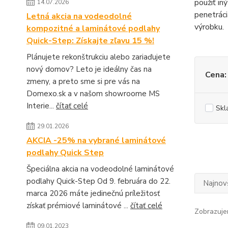
použiť in
14.07.2026
penetráci
Letná akcia na vodeodolné
výrobku.
kompozitné a laminátové podlahy
Quick-Step: Získajte zľavu 15 %!
Plánujete rekonštrukciu alebo zariaďujete
nový domov? Leto je ideálny čas na
Cena:
zmeny, a preto sme si pre vás na
Domexo.sk a v našom showroome MS
Interie...
čítať celé
Skl
29.01.2026
AKCIA -25% na vybrané laminátové
podlahy Quick Step
Špeciálna akcia na vodeodolné laminátové
podlahy Quick-Step Od 9. februára do 22.
Najnov
marca 2026 máte jedinečnú príležitosť
získať prémiové laminátové ...
čítať celé
Zobrazuje
09.01.2023