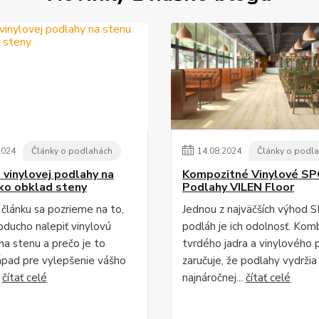
2024
Články o podlahách
14
.
08
.
2024
Články o podl
 vinylovej podlahy na
Kompozitné Vinylové SP
ko obklad steny
Podlahy VILEN Floor
článku sa pozrieme na to,
Jednou z najväčších výhod 
oducho nalepiť vinylovú
podláh je ich odolnosť. Kom
na stenu a prečo je to
tvrdého jadra a vinylového 
ápad pre vylepšenie vášho
zaručuje, že podlahy vydržia 
.
čítať celé
najnáročnej...
čítať celé