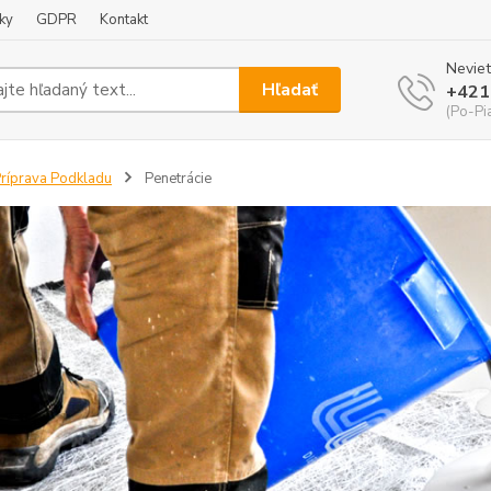
ky
GDPR
Kontakt
Neviet
Hľadať
+421
(Po-Pi
ríprava Podkladu
Penetrácie