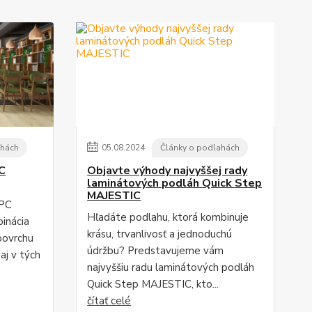
ahách
05
.
08
.
2024
Články o podlahách
C
Objavte výhody najvyššej rady
laminátových podláh Quick Step
MAJESTIC
SPC
Hľadáte podlahu, ktorá kombinuje
binácia
krásu, trvanlivosť a jednoduchú
povrchu
údržbu? Predstavujeme vám
aj v tých
najvyššiu radu laminátových podláh
Quick Step MAJESTIC, kto...
čítať celé