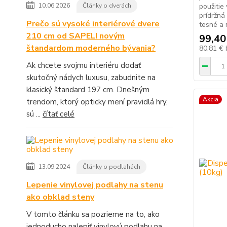
10.06.2026
Články o dverách
použitie
prídržná
Prečo sú vysoké interiérové dvere
tesné a 
210 cm od SAPELI novým
99,40
štandardom moderného bývania?
80,81 €
Ak chcete svojmu interiéru dodať
skutočný nádych luxusu, zabudnite na
klasický štandard 197 cm. Dnešným
Akcia
trendom, ktorý opticky mení pravidlá hry,
sú ...
čítať celé
13.09.2024
Články o podlahách
Lepenie vinylovej podlahy na stenu
ako obklad steny
V tomto článku sa pozrieme na to, ako
jednoducho nalepiť vinylovú podlahu na