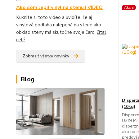
Ako som lepil vinyl na stenu | VIDEO
Akcia
Kuknite si toto video a uvidíte, že aj
vinylová podlaha nalepená na stene ako
obklad steny má skutočne svoje čaro.
čítať
celé
Zobraziť všetky novinky
Blog
Disperz
(10kg)
Disperzn
UZIN PE
disperzn
ako na m
predovše