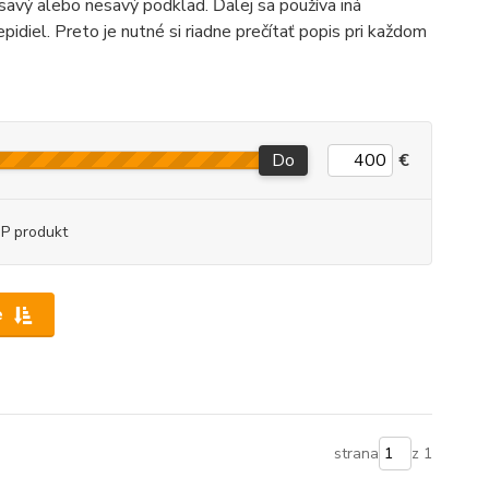
o savý alebo nesavý podklad. Ďalej sa používa iná
idiel. Preto je nutné si riadne prečítať popis pri každom
Do
€
P produkt
e
strana
z 1