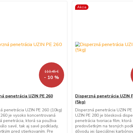
Akcia
110,45 €
- 10 %
ná penetrácia UZIN PE 260
Disperzná penetrácia UZIN 
(5kg)
á penetrácia UZIN PE 260 (10kg)
Disperzná penetrácia UZIN PE
 260 je vysoko koncentrovaná
UZIN PE 280 je blesková disp
á penetrácia, ktorá sa používa
penetrácia tvoriaca film, ktorá
álo savé, tak aj savé podklady,
predovšetkým na tesných podk
tkým pred stierkovaním. Pre
dôvodu jej špeciálnej karbónov