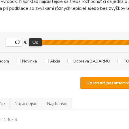
ý výrobok. Napríklad najčastejšie sa treba rozhodnúť či sa jedná 
a pri podklade so zvyškami rôznych lepidiel alebo bez zvyškov lep
€
Od
adom
Novinka
Akcia
Doprava ZADARMO
TO
Upresniť parametr
šie
Najlacnejšie
Najdrahšie
m 1-6 z 6