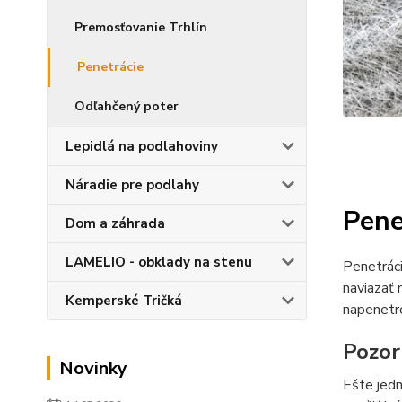
Premosťovanie Trhlín
Penetrácie
Odľahčený poter
Lepidlá na podlahoviny
Náradie pre podlahy
Pene
Dom a záhrada
LAMELIO - obklady na stenu
Penetráci
naviazať 
Kemperské Tričká
napenetro
Pozor
Novinky
Ešte jedn