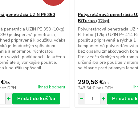
ná penetrácia UZIN PE 350
Polyuretánová penetrácia U
BiTurbo (12kg)
á penetrácia UZIN PE 350 (10kg)
Polyuretánová penetrácia UZI
350 je disperzná penetrácia,
BiTurbo (12kg) UZIN PE 414 Bi
 ihneď pripravená k použitiu, vďaka
použitiu pripravená a rýchla 1
niká jednoduchým spôsobom
komponentná polyuretánová p
ania a enormnou rýchlosťou
bez obsahu zmäkčovacích kom
 na savých podkladoch. Je určená
Presviedča šírokým spektrom po
orné ale aj vonkajšie použitie.
určená iba pre použitie v interi
á k použitiu spôsobil...
sa hlavne pred priamym lepením
 €
299,56 €
/
ks
/
ks
Ihneď k odberu
Ih
bez DPH
243,54 €
bez DPH
Pridať do košíka
Pridať do 