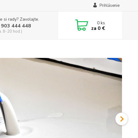
Prihlásenie
e si rady? Zavolajte.
0
ks
 903 444 448
za
0 €
a, 8-20 hod.)