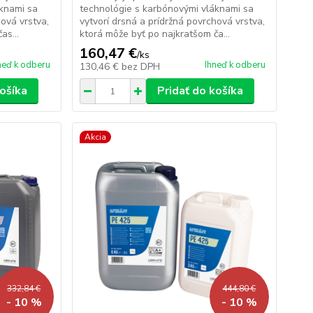
áknami sa
technológie s karbónovými vláknami sa
hová vrstva,
vytvorí drsná a prídržná povrchová vrstva,
as...
ktorá môže byť po najkratšom ča...
160,47 €
/
ks
neď k odberu
Ihneď k odberu
130,46 €
bez DPH
košíka
Pridať do košíka
Akcia
332,84 €
444,80 €
- 10 %
- 10 %