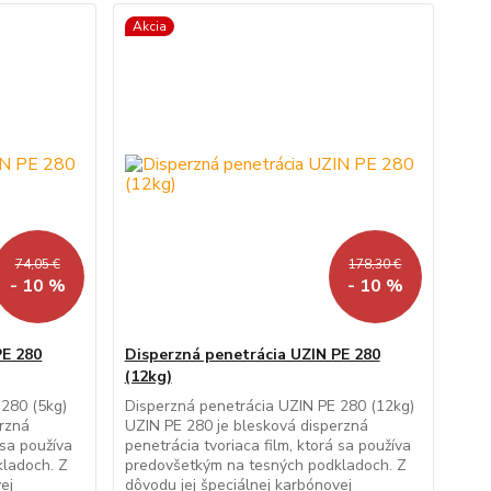
Akcia
74,05 €
178,30 €
- 10 %
- 10 %
PE 280
Disperzná penetrácia UZIN PE 280
(12kg)
 280 (5kg)
Disperzná penetrácia UZIN PE 280 (12kg)
erzná
UZIN PE 280 je blesková disperzná
 sa používa
penetrácia tvoriaca film, ktorá sa používa
ladoch. Z
predovšetkým na tesných podkladoch. Z
ej
dôvodu jej špeciálnej karbónovej