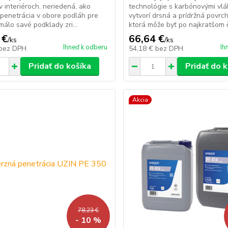
 v interiéroch. neriedená, ako
technológie s karbónovými vl
 penetrácia v obore podláh pre
vytvorí drsná a prídržná povrc
málo savé podklady zri...
ktorá môže byť po najkratšom č
 €
66,64 €
/
ks
/
ks
Ihneď k odberu
Ih
bez DPH
54,18 €
bez DPH
Pridať do košíka
Pridať do 
Akcia
78,23 €
- 10 %