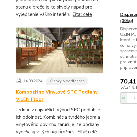
stenu a prečo je to skvelý nápad pre
vylepšenie vášho interiéru.
čítať celé
Disperz
(10kg)
Disperzn
UZIN PE 
ktorá je
čomu vy
spracov
schnutia
pre vnút
pripraven
70,41
14.08.2024
Články o podlahách
57,24 €
Kompozitné Vinylové SPC Podlahy
VILEN Floor
Jednou z najväčších výhod SPC podláh je
ich odolnosť. Kombinácia tvrdého jadra a
vinylového povrchu zaručuje, že podlahy
vydržia aj v tých najnáročnej...
čítať celé