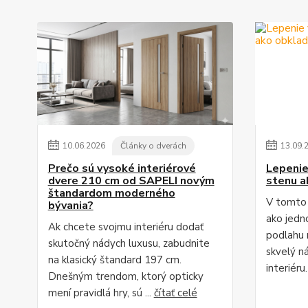
10
.
06
.
2026
Články o dverách
13
.
09
.
Prečo sú vysoké interiérové
Lepenie
dvere 210 cm od SAPELI novým
stenu a
štandardom moderného
V tomto 
bývania?
ako jedn
Ak chcete svojmu interiéru dodať
podlahu 
skutočný nádych luxusu, zabudnite
skvelý n
na klasický štandard 197 cm.
interiéru
Dnešným trendom, ktorý opticky
mení pravidlá hry, sú ...
čítať celé