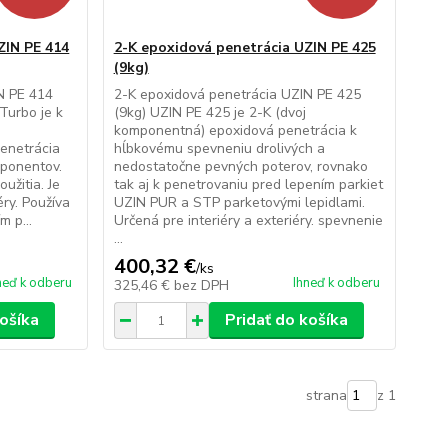
ZIN PE 414
2-K epoxidová penetrácia UZIN PE 425
(9kg)
N PE 414
2-K epoxidová penetrácia UZIN PE 425
Turbo je k
(9kg) UZIN PE 425 je 2-K (dvoj
komponentná) epoxidová penetrácia k
enetrácia
hĺbkovému spevneniu drolivých a
ponentov.
nedostatočne pevných poterov, rovnako
užitia. Je
tak aj k penetrovaniu pred lepením parkiet
éry. Používa
UZIN PUR a STP parketovými lepidlami.
 p...
Určená pre interiéry a exteriéry. spevnenie
...
400,32 €
/
ks
neď k odberu
Ihneď k odberu
325,46 €
bez DPH
košíka
Pridať do košíka
strana
z 1