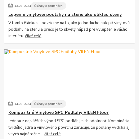
13
.
09
.
2024
Články o podlahách
Lepenie vinylovej podlahy na stenu ako obklad steny
V tomto článku sa pozrieme na to, ako jednoducho nalepiť vinylovú
podlahu na stenu a prečo je to skvelý nápad pre vylepšenie vášho
interiéru.
čítať celé
14
.
08
.
2024
Články o podlahách
Kompozitné Vinylové SPC Podlahy VILEN Floor
Jednou z najväčších výhod SPC podláh je ich odolnosť. Kombinácia
tvrdého jadra a vinylového povrchu zaručuje, že podlahy vydržia aj
v tých najnáročnej...
čítať celé