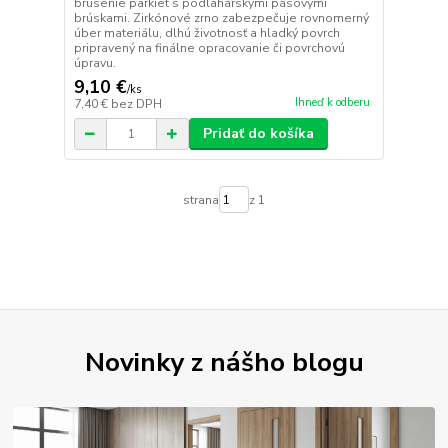
brúsenie parkiet s podlahárskymi pásovými
brúskami. Zirkónové zrno zabezpečuje rovnomerný
úber materiálu, dlhú životnosť a hladký povrch
pripravený na finálne opracovanie či povrchovú
úpravu.
9,10 €
/
ks
Ihneď k odberu
7,40 €
bez DPH
Pridať do košíka
strana
z 1
Novinky z nášho blogu