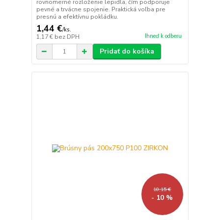
rovnomerné rozloženie lepidla, čím podporuje
pevné a trvácne spojenie. Praktická voľba pre
presnú a efektívnu pokládku.
1,44 €
/
ks.
Ihneď k odberu
1,17 €
bez DPH
Pridať do košíka
10,15 €
- 10 %