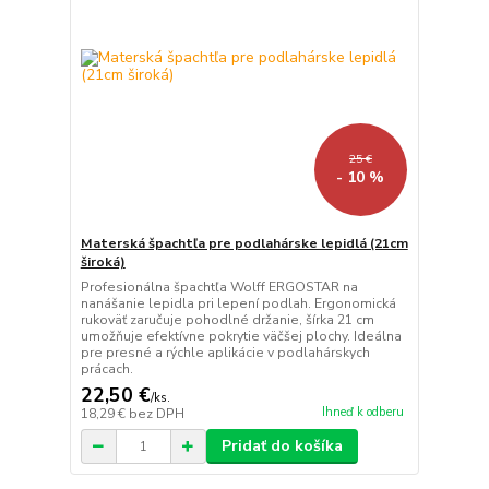
25 €
- 10 %
Materská špachtľa pre podlahárske lepidlá (21cm
široká)
Profesionálna špachtľa Wolff ERGOSTAR na
nanášanie lepidla pri lepení podlah. Ergonomická
rukoväť zaručuje pohodlné držanie, šírka 21 cm
umožňuje efektívne pokrytie väčšej plochy. Ideálna
pre presné a rýchle aplikácie v podlahárskych
prácach.
22,50 €
/
ks.
Ihneď k odberu
18,29 €
bez DPH
Pridať do košíka