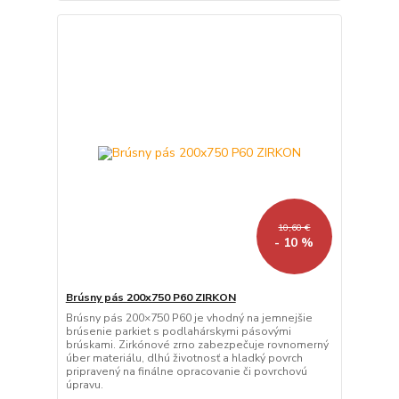
10,60 €
- 10 %
Brúsny pás 200x750 P60 ZIRKON
Brúsny pás 200×750 P60 je vhodný na jemnejšie
brúsenie parkiet s podlahárskymi pásovými
brúskami. Zirkónové zrno zabezpečuje rovnomerný
úber materiálu, dlhú životnosť a hladký povrch
pripravený na finálne opracovanie či povrchovú
úpravu.