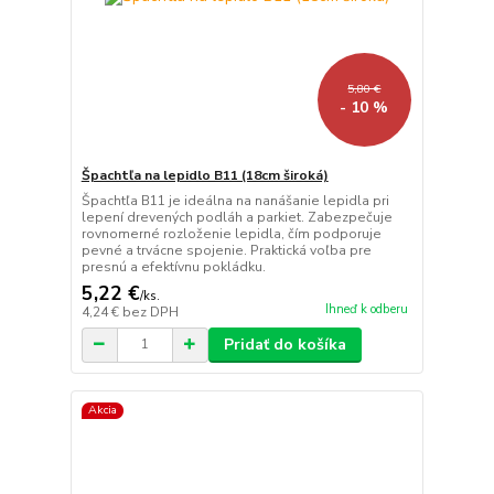
5,80 €
- 10 %
Špachtľa na lepidlo B11 (18cm široká)
Špachtľa B11 je ideálna na nanášanie lepidla pri
lepení drevených podláh a parkiet. Zabezpečuje
rovnomerné rozloženie lepidla, čím podporuje
pevné a trvácne spojenie. Praktická voľba pre
presnú a efektívnu pokládku.
5,22 €
/
ks.
Ihneď k odberu
4,24 €
bez DPH
Pridať do košíka
Akcia