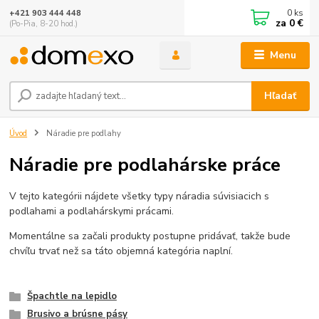
0
ks
+421 903 444 448
za
0 €
(Po-Pia, 8-20 hod.)
Menu
Hľadať
Úvod
Náradie pre podlahy
Náradie pre podlahárske práce
V tejto kategórii nájdete všetky typy náradia súvisiacich s
podlahami a podlahárskymi prácami.
Momentálne sa začali produkty postupne pridávať, takže bude
chvíľu trvať než sa táto objemná kategória naplní.
Špachtle na lepidlo
Brusivo a brúsne pásy