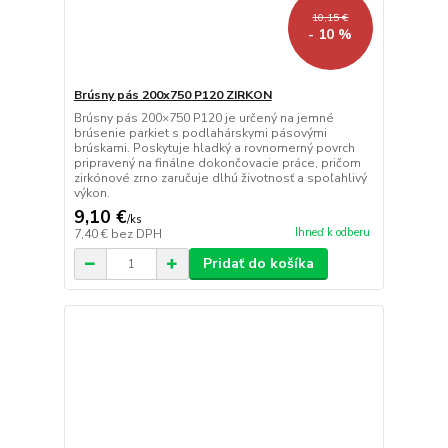
10,15 €
- 10 %
Brúsny pás 200x750 P120 ZIRKON
Brúsny pás 200×750 P120 je určený na jemné
brúsenie parkiet s podlahárskymi pásovými
brúskami. Poskytuje hladký a rovnomerný povrch
pripravený na finálne dokončovacie práce, pričom
zirkónové zrno zaručuje dlhú životnosť a spoľahlivý
výkon.
9,10 €
/
ks
Ihneď k odberu
7,40 €
bez DPH
Pridať do košíka