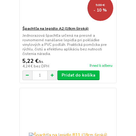
5,80 €
- 10 %
Špachtľa na lepidlo A2 (18cm široká)
Jednorazová špachtľa určená na presné a
rovnomerné nanášanie lepidla pri pokládke
vinylových a PVC podláh. Praktická pomôcka pre
rýchlu, čistú a efektívnu aplikáciu bez nutnosti
čistenia náradia.
5,22 €
/
ks.
Ihneď k odberu
4,24 €
bez DPH
Pridať do košíka