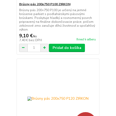
Brúsny pás 200x750 P100 ZIRKON
Brúsny pás 200×750 P100 je určený na jemné
brúsenie parkiet s podlahárskymi pásovými
brúskami. Poskytuje hladký a rovnomerný povrch
pripravený na finálne dokončovacie práce, pričom
zirkónové zrno zaručuje dlhú životnosť a spoľahlivý
výkon.
9,10 €
/
ks
Ihneď k odberu
7,40 €
bez DPH
Pridať do košíka