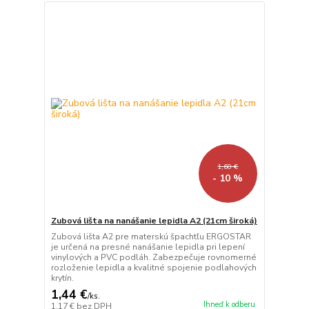
1,60 €
- 10 %
Zubová lišta na nanášanie lepidla A2 (21cm široká)
Zubová lišta A2 pre materskú špachtľu ERGOSTAR
je určená na presné nanášanie lepidla pri lepení
vinylových a PVC podláh. Zabezpečuje rovnomerné
rozloženie lepidla a kvalitné spojenie podlahových
krytín.
1,44 €
/
ks.
Ihneď k odberu
1,17 €
bez DPH