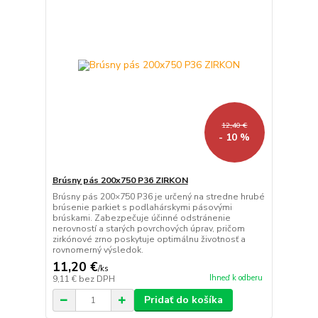
12,40 €
- 10 %
Brúsny pás 200x750 P36 ZIRKON
Brúsny pás 200×750 P36 je určený na stredne hrubé
brúsenie parkiet s podlahárskymi pásovými
brúskami. Zabezpečuje účinné odstránenie
nerovností a starých povrchových úprav, pričom
zirkónové zrno poskytuje optimálnu životnosť a
rovnomerný výsledok.
11,20 €
/
ks
Ihneď k odberu
9,11 €
bez DPH
Pridať do košíka