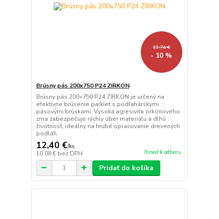
13,74 €
- 10 %
Brúsny pás 200x750 P24 ZIRKON
Brúsny pás 200×750 P24 ZIRKON je určený na
efektívne brúsenie parkiet s podlahárskymi
pásovými brúskami. Vysoká agresivita zirkónového
zrna zabezpečuje rýchly úber materiálu a dlhú
životnosť, ideálny na hrubé opracovanie drevených
podláh.
12,40 €
/
ks
Ihneď k odberu
10,08 €
bez DPH
Pridať do košíka