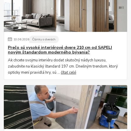
10
.
06
.
2026
Články o dverách
Prečo sú vysoké interiérové dvere 210 cm od SAPELI
novým štandardom moderného bývania?
Ak chcete svojmu interiéru dodať skutočný nádych luxusu,
zabudnite na klasický štandard 197 cm. Dnešným trendom, ktorý
opticky mení pravidlá hry, sú ...
čítať celé