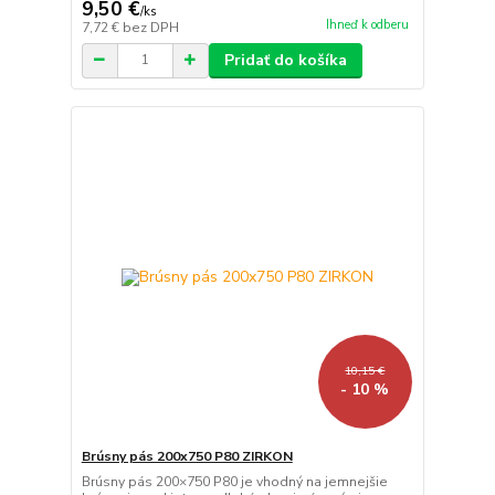
9,50 €
/
ks
Ihneď k odberu
7,72 €
bez DPH
Pridať do košíka
10,15 €
- 10 %
Brúsny pás 200x750 P80 ZIRKON
Brúsny pás 200×750 P80 je vhodný na jemnejšie