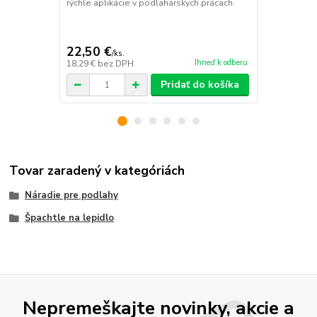
rýchle aplikácie v podlahárskych prácach.
je dvoj-zlož
ideálne pre 
typ...
22,50 €
109,82 
/
ks.
Ihneď k odberu
18,29 €
bez DPH
89,28 €
bez 
Pridať do košíka
Tovar zaradený v kategóriách
Náradie pre podlahy
Špachtle na lepidlo
Nepremeškajte novinky, akcie a