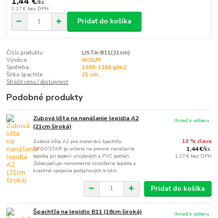
1,44 €
/
ks.
1,17 €
bez DPH
Pridať do košíka
Číslo produktu:
LISTA-B11(21cm)
Výrobca:
WOLFF
Spotreba:
1000-1200 g/m2
Šírka špachtle:
21 cm
Strážiť cenu / dostupnosť
Podobné produkty
Zubová lišta na nanášanie lepidla A2
Ihneď k odberu
(21cm široká)
Zubová lišta A2 pre materskú špachtľu
10 % zľava
ERGOSTAR je určená na presné nanášanie
1,44 €
/
ks.
lepidla pri lepení vinylových a PVC podláh.
1,17 €
bez DPH
Zabezpečuje rovnomerné rozloženie lepidla a
kvalitné spojenie podlahových krytín.
Pridať do košíka
Špachtľa na lepidlo B11 (18cm široká)
Ihneď k odberu