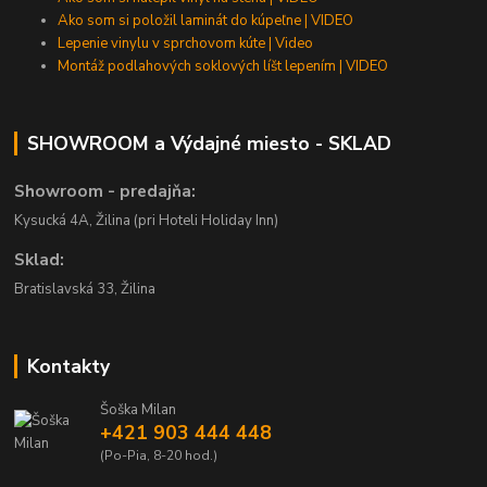
Ako som si položil laminát do kúpeľne | VIDEO
Lepenie vinylu v sprchovom kúte | Video
Montáž podlahových soklových líšt lepením | VIDEO
SHOWROOM a Výdajné miesto - SKLAD
Showroom - predajňa:
Kysucká 4A, Žilina (pri Hoteli Holiday Inn)
Sklad:
Bratislavská 33, Žilina
Kontakty
Šoška Milan
+421 903 444 448
(Po-Pia, 8-20 hod.)