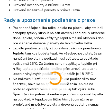
Drevené lamparkety o hrúbke 10 mm
Drevené mozaikové parkety o hrúbke 8 mm
Rady a upozornenia podlahára z praxe
Pozor nanášajte si iba toľko lepidla na plochu, aby ste boli
schopný fyzicky stihnúť položiť drevenú podlahu v otvorenej
dobe lepidla, pričom každý typ lepidla má inú otvorenú dobu
pre vlepenie drevenej parkety do lepidlového lôžka.
Lepidlo používajte vždy až po aklimatizácii na priestorovú
teplotu tam kde budete lepiť. Vo všeobecnosti platí, že pri
nanášaní lepidla na podklad musí byť teplota podkladu
vyššia než 15°C. Za žiadnu cenu neaplikujte lepidlo pri
nižšej teplote podkladu. Ideálna priestorová teplota na
lepenie vinylových podláh a PVC podláh je 18-25°C.
2
Na každých 30 m
nanášania lepidla použite vždy novú
špachtľu, nakoľko sa špachtľa nanášaním lepidla na
podklad opotrebuváva a znižuje sa jej tak výška zubu.
Špachtľa vám potom už nedávkuje správnu gramáž lepidla
na podklad. V lepidlovom lôžku tým pádom už nie je
predpísané množstvo lepidla a drevená podlaha nemusí