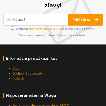
zľavy!
Prihlásiť sa
Súhlasím so
spracovaním osobných údajov
za účelom zasielania newslettera.
Môžete sa kedykoľvek odhlásiť. Zasielame raz za 14 dní.
Informácie pre zákazníkov
Blog
Obchodné podmienky
Kontakty
Najpozeranejšie na Vlogu
Ako som si nalepil vinyl na stenu | VIDEO