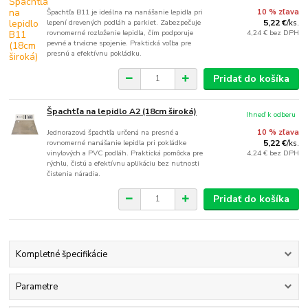
Špachtľa B11 je ideálna na nanášanie lepidla pri
10 % zľava
lepení drevených podláh a parkiet. Zabezpečuje
5,22 €
/
ks.
rovnomerné rozloženie lepidla, čím podporuje
4,24 €
bez DPH
pevné a trvácne spojenie. Praktická voľba pre
presnú a efektívnu pokládku.
Pridať do košíka
Špachtľa na lepidlo A2 (18cm široká)
Ihneď k odberu
Jednorazová špachtľa určená na presné a
10 % zľava
rovnomerné nanášanie lepidla pri pokládke
5,22 €
/
ks.
vinylových a PVC podláh. Praktická pomôcka pre
4,24 €
bez DPH
rýchlu, čistú a efektívnu aplikáciu bez nutnosti
čistenia náradia.
Pridať do košíka
Kompletné špecifikácie
Parametre