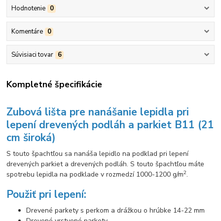
Hodnotenie
0
Komentáre
0
Súvisiaci tovar
6
Kompletné špecifikácie
Zubová lišta pre nanášanie lepidla pri
lepení drevených podláh a parkiet B11 (21
cm široká)
S touto špachtľou sa nanáša lepidlo na podklad pri lepení
drevených parkiet a drevených podláh. S touto špachtľou máte
2
spotrebu lepidla na podklade v rozmedzí 1000-1200 g/m
.
Použiť pri lepení:
Drevené parkety s perkom a drážkou o hrúbke 14-22 mm
Drevené vrstvené parkety