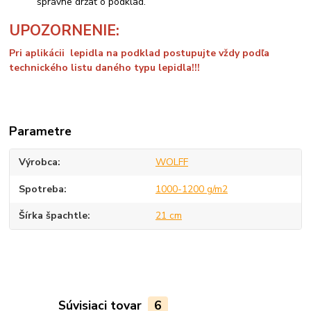
správne držať o podklad.
UPOZORNENIE:
Pri aplikácii lepidla na podklad postupujte vždy podľa
technického listu daného typu lepidla!!!
Parametre
Výrobca
WOLFF
Spotreba
1000-1200 g/m2
Šírka špachtle
21 cm
Súvisiaci tovar
6