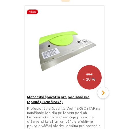
Akcia
Akcia
25 €
- 10 %
Materská špachtľa pre podlahárske
Lepidlo na 
lepidlá (21cm široká)
(10kg)
Profesionálna špachtľa Wolff ERGOSTAR na
Tvrdo elasti
nanášanie lepidla pri lepení podlah.
PUR parketov
Ergonomická rukoväť zaručuje pohodlné
Dvojzložkové
držanie, šírka 21 cm umožňuje efektívne
S je polyure
pokrytie väčšej plochy. Ideálna pre presné a
stabilitou l