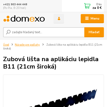
0
ks
+421 903 444 448
za
0 €
(Po-Pia, 8-20 hod.)
Menu
Hľadať
Úvod
Náradie pre podlahy
Zubová lišta na aplikáciu lepidla B11 (21cm
široká)
Zubová lišta na aplikáciu lepidla
B11 (21cm široká)