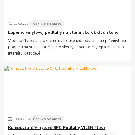
13
.
09
.
2024
Články o podlahách
Lepenie vinylovej podlahy na stenu ako obklad steny
V tomto článku sa pozrieme na to, ako jednoducho nalepiť vinylovú
podlahu na stenu a prečo je to skvelý nápad pre vylepšenie vášho
interiéru.
čítať celé
14
.
08
.
2024
Články o podlahách
Kompozitné Vinylové SPC Podlahy VILEN Floor