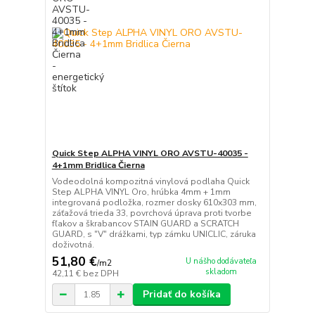
Quick Step ALPHA VINYL ORO AVSTU-40035 -
4+1mm Bridlica Čierna
Vodeodolná kompozitná vinylová podlaha Quick
Step ALPHA VINYL Oro, hrúbka 4mm + 1mm
integrovaná podložka, rozmer dosky 610x303 mm,
záťažová trieda 33, povrchová úprava proti tvorbe
fľakov a škrabancov STAIN GUARD a SCRATCH
GUARD, s "V" drážkami, typ zámku UNICLIC, záruka
doživotná.
51,80 €
U nášho dodávateľa
/
m2
skladom
42,11 €
bez DPH
Pridať do košíka