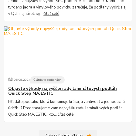
Jednou z najväčších výhod SPC podláh je ich odolnosť. Kombinácia
tvrdého jadra a vinylového povrchu zaručuje, že podlahy vydržia aj
v tých najnáročnej...
čítať celé
05
.
08
.
2024
Články o podlahách
Objavte výhody najvyššej rady laminátových podláh
Quick Step MAJESTIC
Hľadáte podlahu, ktorá kombinuje krásu, trvanlivosť a jednoduchú
údržbu? Predstavujeme vám najvyššiu radu laminátových podláh
Quick Step MAJESTIC, kto...
čítať celé
Zobraziť všetky články