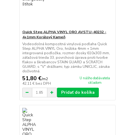
Quick Step ALPHA VINYL ORO AVSTU-40232 -
4+1mm Korálový Kameň
Vodeodolná kompozitná vinylová podlaha Quick
Step ALPHA VINYL Oro, hrúbka 4mm + 1mm
integrovaná podložka, rozmer dosky 610x303 mm,
záťažová trieda 33, povrchová úprava proti tvorbe
fľakov a škrabancov STAIN GUARD a SCRATCH
GUARD, s "V" drážkami, typ zámku UNICLIC, záruka
doživotná.
51,80 €
U nášho dodávateľa
/
m2
skladom
42,11 €
bez DPH
Pridať do košíka