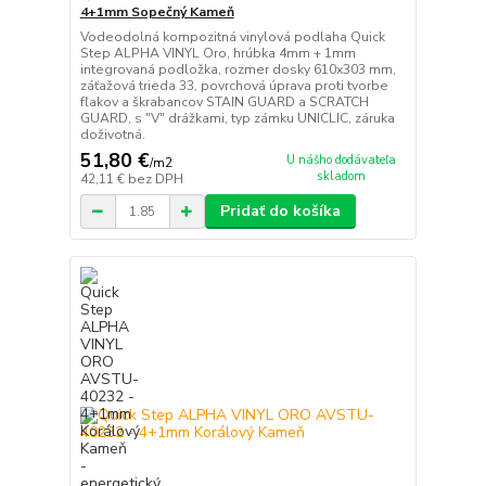
4+1mm Sopečný Kameň
Vodeodolná kompozitná vinylová podlaha Quick
Step ALPHA VINYL Oro, hrúbka 4mm + 1mm
integrovaná podložka, rozmer dosky 610x303 mm,
záťažová trieda 33, povrchová úprava proti tvorbe
fľakov a škrabancov STAIN GUARD a SCRATCH
GUARD, s "V" drážkami, typ zámku UNICLIC, záruka
doživotná.
51,80 €
U nášho dodávateľa
/
m2
skladom
42,11 €
bez DPH
Pridať do košíka