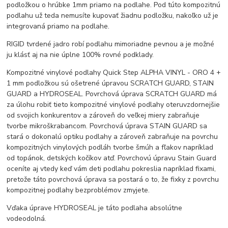
podložkou o hrúbke 1mm priamo na podlahe. Pod túto kompozitnú
podlahu už teda nemusíte kupovať žiadnu podložku, nakoľko už je
integrovaná priamo na podlahe.
RIGID tvrdené jadro robí podlahu mimoriadne pevnou a je možné
ju klásť aj na nie úplne 100% rovné podklady.
Kompozitné vinylové podlahy Quick Step ALPHA VINYL - ORO 4 +
1 mm podložkou sú ošetrené úpravou SCRATCH GUARD, STAIN
GUARD a HYDROSEAL. Povrchová úprava SCRATCH GUARD má
za úlohu robiť tieto kompozitné vinylové podlahy oteruvzdornejšie
od svojich konkurentov a zároveň do veľkej miery zabraňuje
tvorbe mikroškrabancom. Povrchová úprava STAIN GUARD sa
stará o dokonalú optiku podlahy a zároveň zabraňuje na povrchu
kompozitných vinylových podláh tvorbe šmúh a fľakov napríklad
od topánok, detských kočíkov atď. Povrchovú úpravu Stain Guard
oceníte aj vtedy keď vám deti podlahu pokreslia napríklad fixami,
pretože táto povrchová úprava sa postará o to, že fixky z povrchu
kompozitnej podlahy bezproblémov zmyjete.
Vďaka úprave HYDROSEAL je táto podlaha absolútne
vodeodolná.