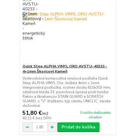
Quick Step ALPHA VINYL ORO AVSTU-40233 -
4+1mm Škoricový Kameň
Vodeodolná kompozitná vinylová podlaha Quick
Step ALPHA VINYL Oro, hrúbka 4mm + 1mm
integrovaná podložka, rozmer dosky 610x303 mm,
záťažová trieda 33, povrchová úprava proti tvorbe
fľakov a škrabancov STAIN GUARD a SCRATCH
GUARD, s "V" drážkami, typ zámku UNICLIC, záruka
doživotná.
51,80 €
U nášho dodávateľa
/
m2
skladom
42,11 €
bez DPH
Pridať do košíka