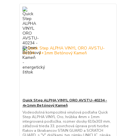
Quick Step ALPHA VINYL ORO AVSTU-40234 -
4+1mm Betónový Kameň
Vodeodolná kompozitná vinylová podlaha Quick
Step ALPHA VINYL Oro, hrúbka 4mm + 1mm
integrovaná podložka, rozmer dosky 610x303 mm,
záťažová trieda 33, povrchová úprava proti tvorbe
fľakov a škrabancov STAIN GUARD a SCRATCH
GUARD, s "V" drážkami, typ zámku UNICLIC, záruka