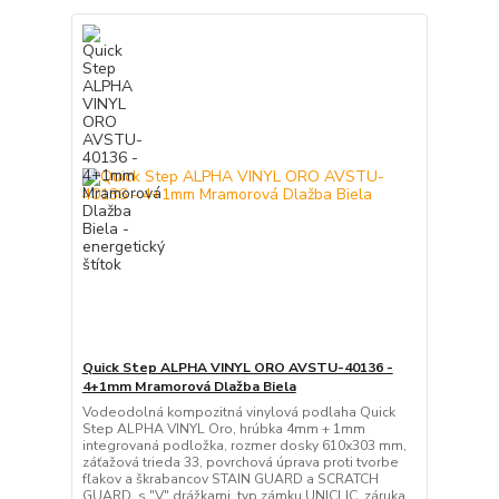
Quick Step ALPHA VINYL ORO AVSTU-40136 -
4+1mm Mramorová Dlažba Biela
Vodeodolná kompozitná vinylová podlaha Quick
Step ALPHA VINYL Oro, hrúbka 4mm + 1mm
integrovaná podložka, rozmer dosky 610x303 mm,
záťažová trieda 33, povrchová úprava proti tvorbe
fľakov a škrabancov STAIN GUARD a SCRATCH
GUARD, s "V" drážkami, typ zámku UNICLIC, záruka