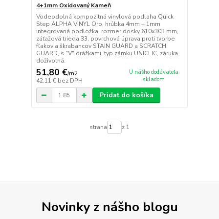
4+1mm Oxidovaný Kameň
Vodeodolná kompozitná vinylová podlaha Quick
Step ALPHA VINYL Oro, hrúbka 4mm + 1mm
integrovaná podložka, rozmer dosky 610x303 mm,
záťažová trieda 33, povrchová úprava proti tvorbe
fľakov a škrabancov STAIN GUARD a SCRATCH
GUARD, s "V" drážkami, typ zámku UNICLIC, záruka
doživotná.
51,80 €
U nášho dodávateľa
/
m2
skladom
42,11 €
bez DPH
Pridať do košíka
strana
z 1
Novinky z nášho blogu