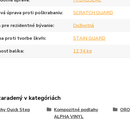
dolná úprava
HYDROSEAL
vá úprava proti poškrabaniu
SCRATCH GUARD
 pre rezidentné bývanie
Doživotná
a proti tvorbe škvŕn
STAIN GUARD
osť balíka
12,34 kg
zaradený v kategóriách
hy Quick Step
Kompozitné podlahy
ORO
ALPHA VINYL