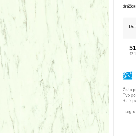
drážka
Dos
51
42,
Číslo p
Typ po
Balík p
Integr