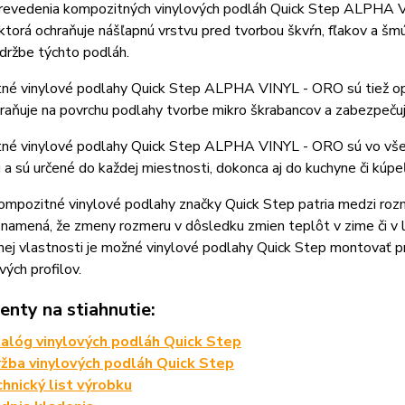
revedenia kompozitných vinylových podláh Quick Step ALPHA 
orá ochraňuje nášľapnú vrstvu pred tvorbou škvŕn, fľakov a šm
údržbe týchto podláh.
né vinylové podlahy Quick Step ALPHA VINYL - ORO sú tiež
raňuje na povrchu podlahy tvorbe mikro škrabancov a zabezpečuj
né vinylové podlahy Quick Step ALPHA VINYL - ORO sú vo všetk
ú a sú určené do každej miestnosti, dokonca aj do kuchyne či kúpe
mpozitné vinylové podlahy značky Quick Step patria medzi rozm
 znamená, že zmeny rozmeru v dôsledku zmien teplôt v zime či 
ej vlastnosti je možné vinylové podlahy Quick Step montovať p
ých profilov.
nty na stiahnutie:
alóg vinylových podláh Quick Step
žba vinylových podláh Quick Step
hnický list výrobku