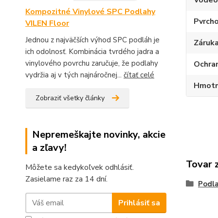
Vodeo
Kompozitné Vinylové SPC Podlahy
Pvrcho
VILEN Floor
Jednou z najväčších výhod SPC podláh je
Záruka
ich odolnosť. Kombinácia tvrdého jadra a
vinylového povrchu zaručuje, že podlahy
Ochran
vydržia aj v tých najnáročnej...
čítať celé
Hmotn
Zobraziť všetky články
Nepremeškajte novinky, akcie
a zľavy!
Tovar 
Môžete sa kedykoľvek odhlásiť.
Zasielame raz za 14 dní.
Podla
Prihlásiť sa