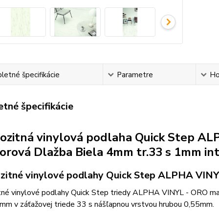
etné špecifikácie
Parametre
Ho
tné špecifikácie
zitná vinylová podlaha Quick Step A
rová Dlažba Biela 4mm tr.33 s 1mm in
itné vinylové podlahy Quick Step ALPHA VINY
né vinylové podlahy Quick Step triedy ALPHA VINYL - ORO majú
 mm v záťažovej triede 33 s nášľapnou vrstvou hrubou 0,55mm.