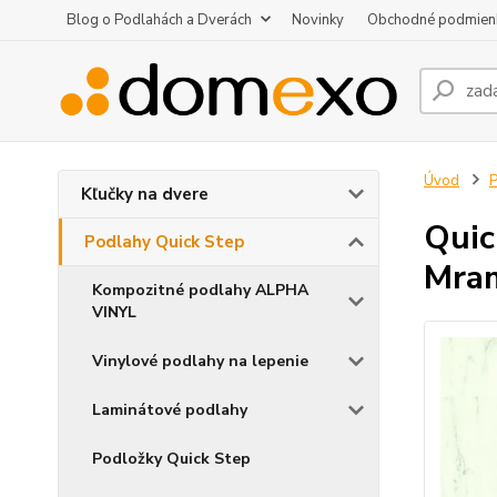
Blog o Podlahách a Dverách
Novinky
Obchodné podmien
Úvod
P
Kľučky na dvere
Qui
Podlahy Quick Step
Mram
Kompozitné podlahy ALPHA
VINYL
Vinylové podlahy na lepenie
Laminátové podlahy
Podložky Quick Step