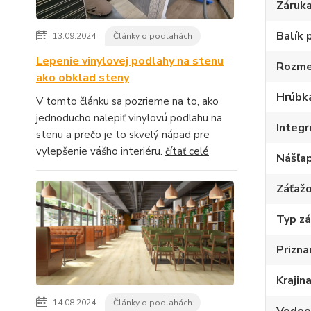
Záruk
Balík 
13.09.2024
Články o podlahách
Lepenie vinylovej podlahy na stenu
Rozme
ako obklad steny
Hrúbk
V tomto článku sa pozrieme na to, ako
jednoducho nalepiť vinylovú podlahu na
Integ
stenu a prečo je to skvelý nápad pre
vylepšenie vášho interiéru.
čítať celé
Nášľap
Záťažo
Typ z
Prizna
Krajin
14.08.2024
Články o podlahách