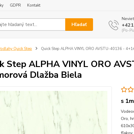
ky
GDPR
Kontakt
Neviet
Hľadať
+421
(Po-Pi
odlahy Quick Step
Quick Step ALPHA VINYL ORO AVSTU-40136 - 4+1
ck Step ALPHA VINYL ORO AVS
orová Dlažba Biela
s 1m
Vodeod
Oro, h
610x30
fľako