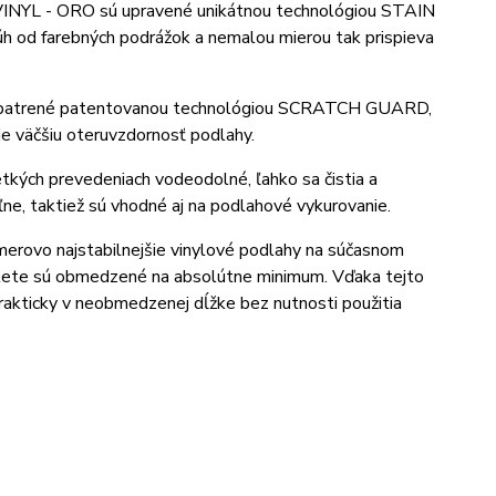
VINYL - ORO sú upravené unikátnou technológiou STAIN
úh od farebných podrážok a nemalou mierou tak prispieva
 opatrené patentovanou technológiou SCRATCH GUARD,
e väčšiu oteruvzdornosť podlahy.
ých prevedeniach vodeodolné, ľahko sa čistia a
ľne, taktiež sú vhodné aj na podlahové vykurovanie.
erovo najstabilnejšie vinylové podlahy na súčasnom
v lete sú obmedzené na absolútne minimum. Vďaka tejto
rakticky v neobmedzenej dĺžke bez nutnosti použitia