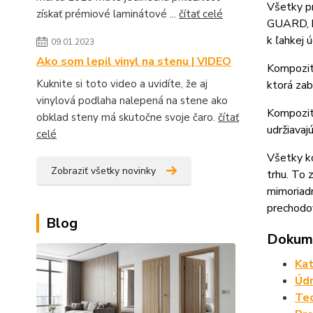
Všetky p
získať prémiové laminátové ...
čítať celé
GUARD, kt
k ľahkej 
09.01.2023
Ako som lepil vinyl na stenu | VIDEO
Kompozit
Kuknite si toto video a uvidíte, že aj
ktorá zab
vinylová podlaha nalepená na stene ako
Kompozit
obklad steny má skutočne svoje čaro.
čítať
udržiavaj
celé
Všetky ko
Zobraziť všetky novinky
trhu. To
mimoriadn
prechodov
Blog
Dokume
Kat
Údr
Tec