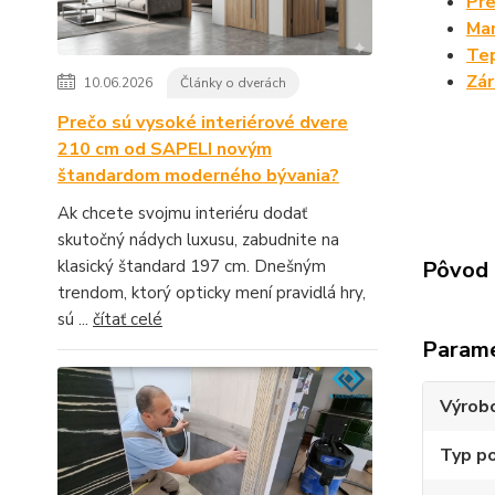
Pre
Man
Tep
Zá
10.06.2026
Články o dverách
Prečo sú vysoké interiérové dvere
210 cm od SAPELI novým
štandardom moderného bývania?
Ak chcete svojmu interiéru dodať
skutočný nádych luxusu, zabudnite na
klasický štandard 197 cm. Dnešným
Pôvod 
trendom, ktorý opticky mení pravidlá hry,
sú ...
čítať celé
Param
Výrob
Typ p