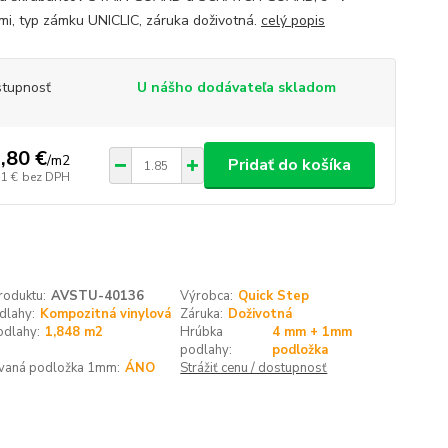
mi, typ zámku UNICLIC, záruka doživotná.
celý popis
tupnosť
U nášho dodávateľa skladom
,80 €
/
m2
Pridať do košíka
11 €
bez DPH
roduktu:
AVSTU-40136
Výrobca:
Quick Step
dlahy:
Kompozitná vinylová
Záruka:
Doživotná
odlahy:
1,848 m2
Hrúbka
4 mm + 1mm
podlahy:
podložka
ovaná podložka 1mm:
ÁNO
Strážiť cenu / dostupnosť