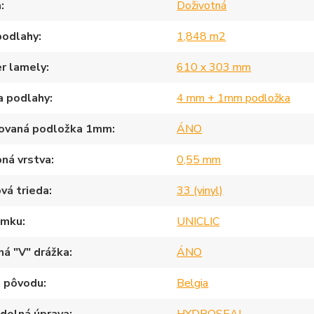
a
Doživotná
podlahy
1,848 m2
r lamely
610 x 303 mm
a podlahy
4 mm + 1mm podložka
rovaná podložka 1mm
ÁNO
ná vrstva
0,55 mm
vá trieda
33 (vinyl)
ámku
UNICLIC
ná "V" drážka
ÁNO
a pôvodu
Belgia