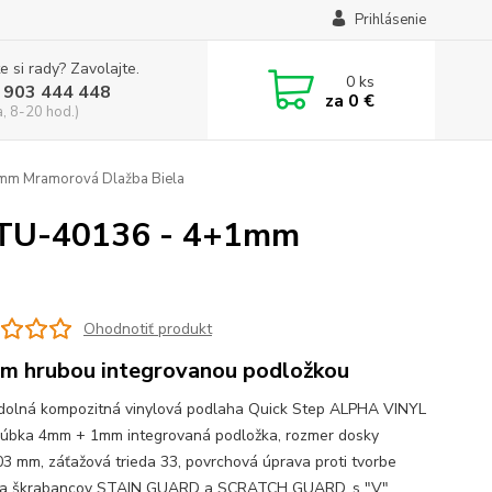
Prihlásenie
e si rady? Zavolajte.
0
ks
 903 444 448
za
0 €
a, 8-20 hod.)
mm Mramorová Dlažba Biela
TU-40136 - 4+1mm
Ohodnotiť produkt
m hrubou integrovanou podložkou
olná kompozitná vinylová podlaha Quick Step ALPHA VINYL
rúbka 4mm + 1mm integrovaná podložka, rozmer dosky
3 mm, záťažová trieda 33, povrchová úprava proti tvorbe
v a škrabancov STAIN GUARD a SCRATCH GUARD, s "V"