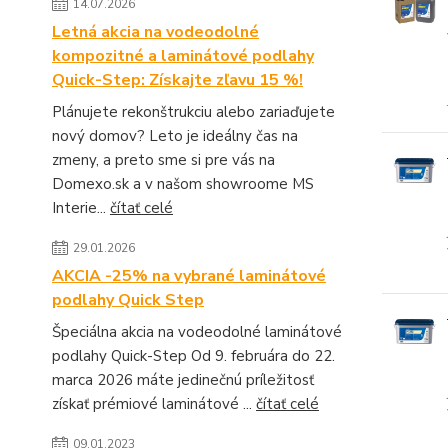
14.07.2026
Letná akcia na vodeodolné
kompozitné a laminátové podlahy
Quick-Step: Získajte zľavu 15 %!
Plánujete rekonštrukciu alebo zariaďujete
nový domov? Leto je ideálny čas na
zmeny, a preto sme si pre vás na
Domexo.sk a v našom showroome MS
Interie...
čítať celé
29.01.2026
AKCIA -25% na vybrané laminátové
podlahy Quick Step
Špeciálna akcia na vodeodolné laminátové
podlahy Quick-Step Od 9. februára do 22.
marca 2026 máte jedinečnú príležitosť
získať prémiové laminátové ...
čítať celé
09.01.2023