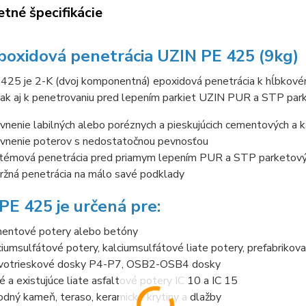
tné špecifikácie
poxidová penetrácia UZIN PE 425 (9kg)
425 je 2-K (dvoj komponentná) epoxidová penetrácia k hĺbkové
ak aj k penetrovaniu pred lepením parkiet UZIN PUR a STP parket
vnenie labilných alebo poréznych a pieskujúcich cementových a 
vnenie poterov s nedostatočnou pevnosťou
témová penetrácia pred priamym lepením PUR a STP parketový
držná penetrácia na málo savé podklady
PE 425 je určená pre:
entové potery alebo betóny
ciumsulfátové potery, kalciumsulfátové liate potery, prefabrikov
votrieskové dosky P4-P7, OSB2-OSB4 dosky
é a existujúce liate asfaltové potery IC 10 a IC 15
rodný kameň, teraso, keramické krytiny a dlažby