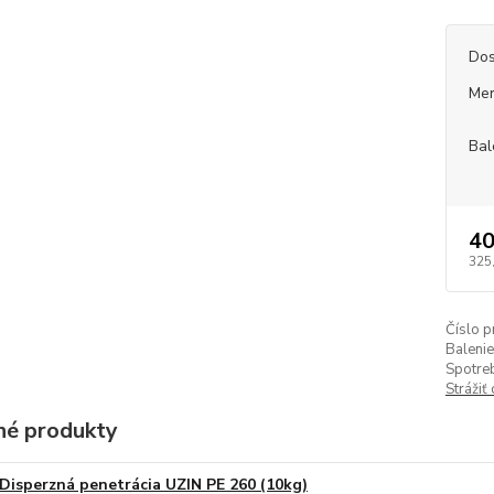
Dos
Mer
Bal
40
325
Číslo p
Balenie
Spotre
Strážiť
é produkty
Disperzná penetrácia UZIN PE 260 (10kg)