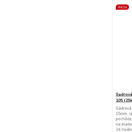
Akcia
Sadrová
105 (25
Sádrová 
15mm, s
pochôdzn
na klade
24 hodi