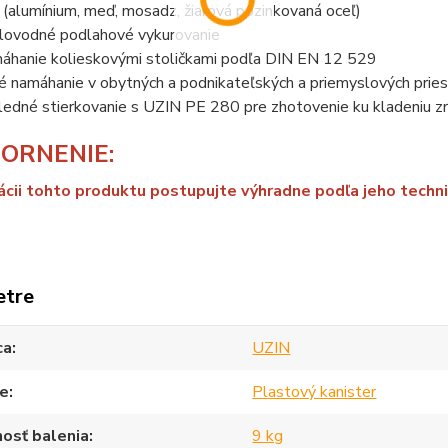
 (alumínium, meď, mosadz, žiarová pozinkovaná oceľ)
lovodné podlahové vykurovanie
áhanie kolieskovými stoličkami podľa DIN EN 12 529
né namáhanie v obytných a podnikateľských a priemyslových prie
ledné stierkovanie s UZIN PE 280 pre zhotovenie ku kladeniu zr
ORNENIE:
kácii tohto produktu postupujte výhradne podľa jeho technic
etre
ca
UZIN
ie
Plastový kanister
osť balenia
9 kg