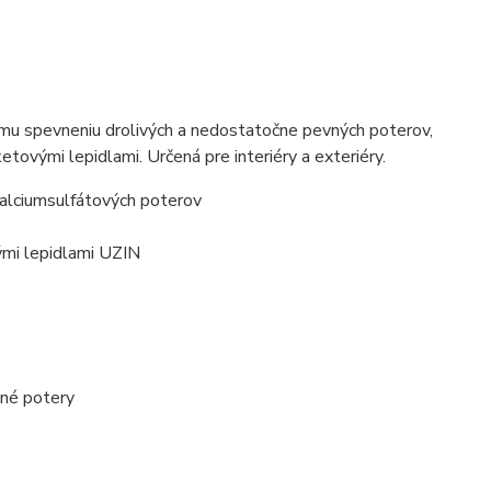
mu spevneniu drolivých a nedostatočne pevných poterov,
ovými lepidlami. Určená pre interiéry a exteriéry.
kalciumsulfátových poterov
mi lepidlami UZIN
ané potery