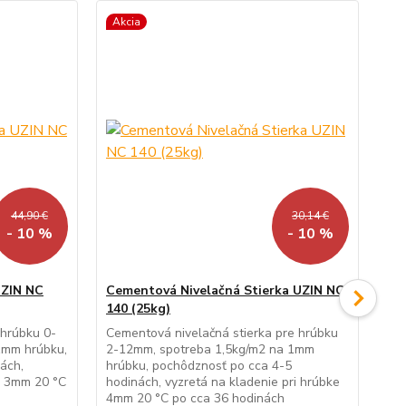
Akcia
Ak
44,90 €
30,14 €
- 10 %
- 10 %
UZIN NC
Cementová Nivelačná Stierka UZIN NC
Ce
140 (25kg)
15
 hrúbku 0-
Cementová nivelačná stierka pre hrúbku
Cem
1mm hrúbku,
2-12mm, spotreba 1,5kg/m2 na 1mm
0-
ách,
hrúbku, pochôdznosť po cca 4-5
hrú
e 3mm 20 °C
hodinách, vyzretá na kladenie pri hrúbke
hod
4mm 20 °C po cca 36 hodinách
4m