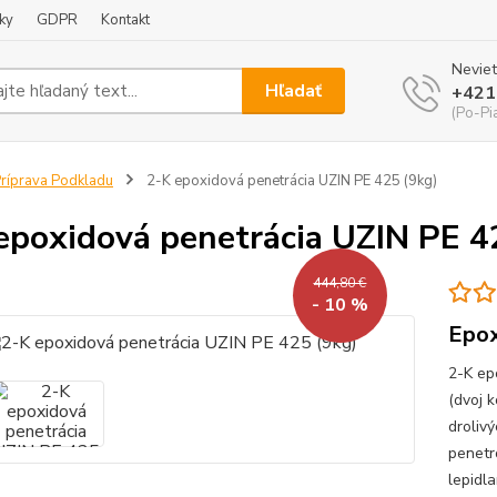
ky
GDPR
Kontakt
Neviet
Hľadať
+421
(Po-Pi
ríprava Podkladu
2-K epoxidová penetrácia UZIN PE 425 (9kg)
epoxidová penetrácia UZIN PE 4
444,80 €
- 10 %
Epox
2-K ep
(dvoj 
droliv
penetr
lepidla