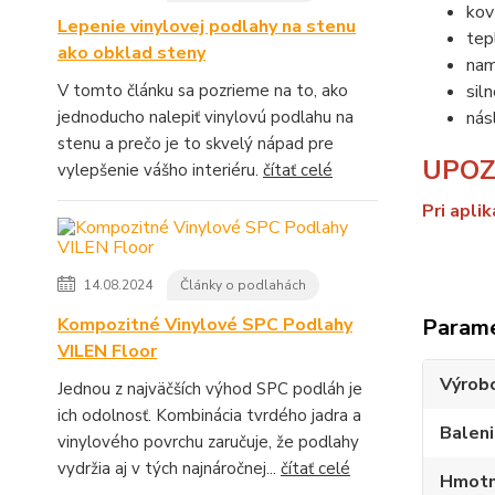
kov
Lepenie vinylovej podlahy na stenu
tep
ako obklad steny
nam
sil
V tomto článku sa pozrieme na to, ako
nás
jednoducho nalepiť vinylovú podlahu na
stenu a prečo je to skvelý nápad pre
UPOZ
vylepšenie vášho interiéru.
čítať celé
Pri apli
14.08.2024
Články o podlahách
Param
Kompozitné Vinylové SPC Podlahy
VILEN Floor
Výrob
Jednou z najväčších výhod SPC podláh je
ich odolnosť. Kombinácia tvrdého jadra a
Balen
vinylového povrchu zaručuje, že podlahy
vydržia aj v tých najnáročnej...
čítať celé
Hmotn