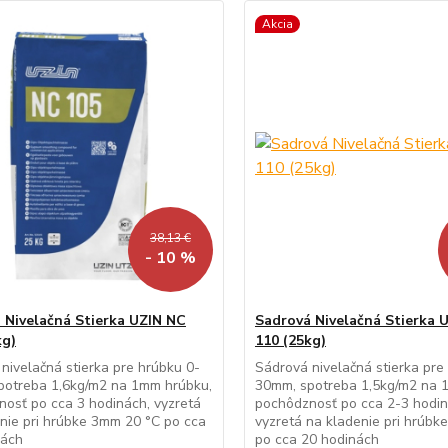
Akcia
38,13 €
- 10 %
 Nivelačná Stierka UZIN NC
Sadrová Nivelačná Stierka 
kg)
110 (25kg)
nivelačná stierka pre hrúbku 0-
Sádrová nivelačná stierka pre
potreba 1,6kg/m2 na 1mm hrúbku,
30mm, spotreba 1,5kg/m2 na 
osť po cca 3 hodinách, vyzretá
pochôdznosť po cca 2-3 hodin
nie pri hrúbke 3mm 20 °C po cca
vyzretá na kladenie pri hrúbk
nách
po cca 20 hodinách