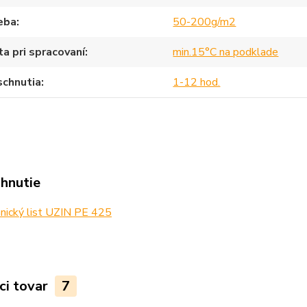
eba
50-200g/m2
a pri spracovaní
min.15°C na podklade
schnutia
1-12 hod.
ahnutie
nický list UZIN PE 425
ci tovar
7