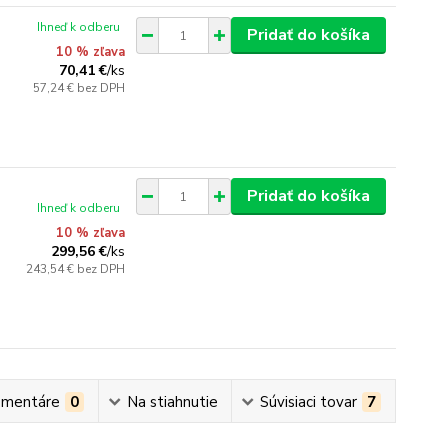
Ihneď k odberu
Pridať do košíka
10 % zľava
70,41 €
/
ks
57,24 €
bez DPH
Pridať do košíka
Ihneď k odberu
10 % zľava
299,56 €
/
ks
243,54 €
bez DPH
mentáre
0
Na stiahnutie
Súvisiaci tovar
7