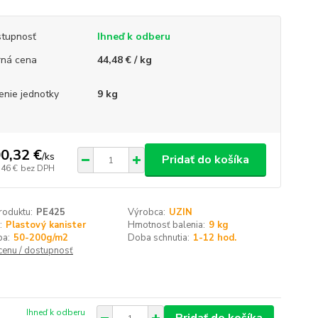
tupnosť
Ihneď k odberu
ná cena
44,48 € / kg
enie jednotky
9 kg
0,32 €
/
ks
Pridať do košíka
,46 €
bez DPH
roduktu:
PE425
Výrobca:
UZIN
:
Plastový kanister
Hmotnosť balenia:
9 kg
ba:
50-200g/m2
Doba schnutia:
1-12 hod.
 cenu / dostupnosť
Ihneď k odberu