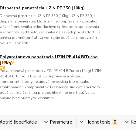
Disperzná penetrácia UZIN PE 350 (10kg)
Disperzná penetrácia UZIN PE 350 (10kg) UZIN PE 350 je
disperzná penetrácia, ktorá je ihneď pripravená k použitiu,
vďaka čomu vyniká jednoduchým spôsobom spracovania
a enormnou rýchlosťou schnutia na savých podkladoch. Je
určená pre vnútorné ale aj vonkajšie použitie. pripravená k
použitiu spôsobil...
Polyuretánová penetrácia UZIN PE 414 BiTurbo
(12kg)
Polyuretánová penetrácia UZIN PE 414 BiTurbo (12kg) UZIN
PE 414 BiTurbo je k použitiu pripravená a rýchla 1
komponentná polyuretánová penetrácia bez obsahu
zmäkčovacích komponentov. Presviedča šírokým spektrom
použitia. Je určená iba pre použitie v interiéry. Používa sa
hlavne pred priamym lepením p...
etné špecifikácie
Parametre
Hodnotenie
0
Ko