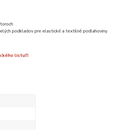
storoch
elých podkladov pre elastické a textilné podlahoviny
kého listu!!!