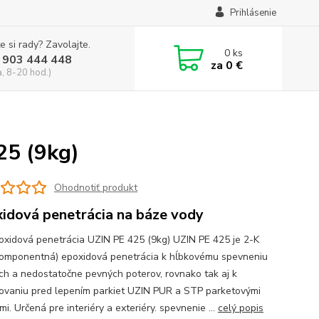
Prihlásenie
e si rady? Zavolajte.
0
ks
 903 444 448
za
0 €
a, 8-20 hod.)
25 (9kg)
Ohodnotiť produkt
idová penetrácia na báze vody
oxidová penetrácia UZIN PE 425 (9kg) UZIN PE 425 je 2-K
komponentná) epoxidová penetrácia k hĺbkovému spevneniu
ých a nedostatočne pevných poterov, rovnako tak aj k
ovaniu pred lepením parkiet UZIN PUR a STP parketovými
mi. Určená pre interiéry a exteriéry. spevnenie ...
celý popis