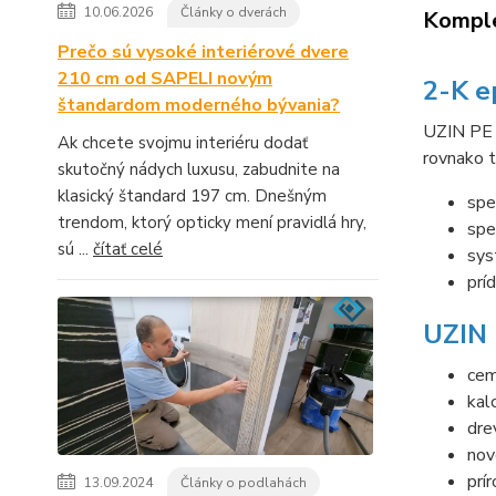
10.06.2026
Články o dverách
Komple
Prečo sú vysoké interiérové dvere
210 cm od SAPELI novým
2-K e
štandardom moderného bývania?
UZIN PE 
Ak chcete svojmu interiéru dodať
rovnako t
skutočný nádych luxusu, zabudnite na
klasický štandard 197 cm. Dnešným
spe
trendom, ktorý opticky mení pravidlá hry,
spe
sú ...
čítať celé
sys
prí
UZIN 
cem
kal
dre
nov
prí
13.09.2024
Články o podlahách