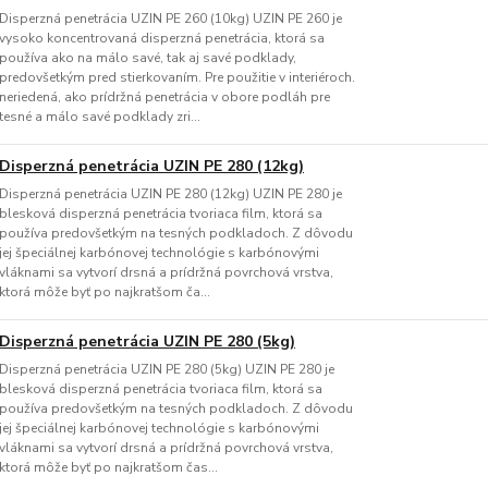
Disperzná penetrácia UZIN PE 260 (10kg) UZIN PE 260 je
vysoko koncentrovaná disperzná penetrácia, ktorá sa
používa ako na málo savé, tak aj savé podklady,
predovšetkým pred stierkovaním. Pre použitie v interiéroch.
neriedená, ako prídržná penetrácia v obore podláh pre
tesné a málo savé podklady zri...
Disperzná penetrácia UZIN PE 280 (12kg)
Disperzná penetrácia UZIN PE 280 (12kg) UZIN PE 280 je
blesková disperzná penetrácia tvoriaca film, ktorá sa
používa predovšetkým na tesných podkladoch. Z dôvodu
jej špeciálnej karbónovej technológie s karbónovými
vláknami sa vytvorí drsná a prídržná povrchová vrstva,
ktorá môže byť po najkratšom ča...
Disperzná penetrácia UZIN PE 280 (5kg)
Disperzná penetrácia UZIN PE 280 (5kg) UZIN PE 280 je
blesková disperzná penetrácia tvoriaca film, ktorá sa
používa predovšetkým na tesných podkladoch. Z dôvodu
jej špeciálnej karbónovej technológie s karbónovými
vláknami sa vytvorí drsná a prídržná povrchová vrstva,
ktorá môže byť po najkratšom čas...