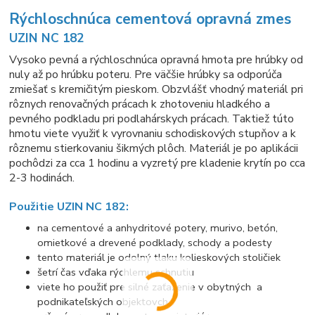
Rýchloschnúca cementová opravná zmes
UZIN NC 182
Vysoko pevná a rýchloschnúca opravná hmota pre hrúbky od
nuly až po hrúbku poteru. Pre väčšie hrúbky sa odporúča
zmiešať s kremičitým pieskom. Obzvlášť vhodný materiál pri
rôznych renovačných prácach k zhotoveniu hladkého a
pevného podkladu pri podlahárskych prácach. Taktiež túto
hmotu viete využiť k vyrovnaniu schodiskových stupňov a k
rôznemu stierkovaniu šikmých plôch. Materiál je po aplikácii
pochôdzi za cca 1 hodinu a vyzretý pre kladenie krytín po cca
2-3 hodinách.
Použitie UZIN NC 182:
na cementové a anhydritové potery, murivo, betón,
omietkové a drevené podklady, schody a podesty
tento materiál je odolný tlaku kolieskových stoličiek
šetrí čas vďaka rýchlemu schnutiu
viete ho použiť pre silné zaťaženie v obytných a
podnikateľských objektovch