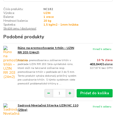
Číslo produktu:
NC182
Výrobca:
UZIN
Balenie:
1 vrece
Hmotnosť balenia:
20 kg
Spotreba:
1,5 kg/m2 - 1mm hrúbka
Strážiť cenu / dostupnosť
Podobné produkty
Rúno na premosťovanie trhlín – UZIN
Ihneď k odberu
RR 203 (24m2)
Rúno na premosťovanie a zošívanie trhlín v
10 % zľava
podklade UZIN RR 203 Sklo-syntetické rúno,
403,04 €
/
balenie
ktoré slúži na takzvané zošívanie resp.
327,67 €
bez DPH
premosťovanie trhlín v podklade od 3 do 5 mm.
Tento produkt vytvára dokonalý prídržný systém
pre uzatváranie trhlín. S týmto systémom viete
premostiť problematické trhliny a ...
Pridať do košíka
Sadrová Nivelačná Stierka UZIN NC 110
Ihneď k odberu
(25kg)