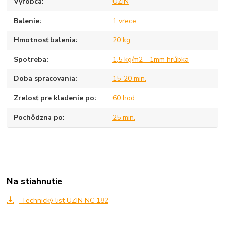
Výrobca
UZIN
Balenie
1 vrece
Hmotnosť balenia
20 kg
Spotreba
1,5 kg/m2 - 1mm hrúbka
Doba spracovania
15-20 min.
Zrelosť pre kladenie po
60 hod.
Pochôdzna po
25 min.
Na stiahnutie
Technický list UZIN NC 182