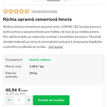
Ohodnotiť produkt
Rýchla opravná cementová hmota
Rýchloschnúca cementová opravná zmes UZIN NC 182 Vysoko pevná a
rýchloschnúca opravná hmota pre hrúbky od nuly až po hrúbku poteru.
Pre väčšie hrúbky sa odporúča zmiešať s kremičitým pieskom. Obzvlášť
vhodný materiál pri rôznych renovačných prácach k zhotoveniu hladkého
a pevného podkladu pri podla...
celý popis
Dostupnosť
Ihneď k odberu
Merná cena
2,35 € / kg
Balenie
20 kg
jednotky
46,94 €
/
vrece
38,16 €
bez DPH
Pridať do košíka