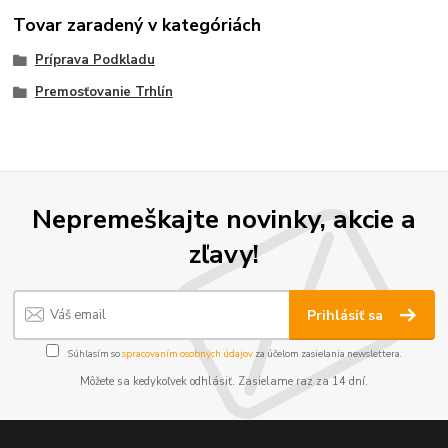
Tovar zaradený v kategóriách
Príprava Podkladu
Premosťovanie Trhlín
Nepremeškajte novinky, akcie a
zľavy!
Prihlásiť sa
Súhlasím so
spracovaním osobných údajov
za účelom zasielania newslettera.
Môžete sa kedykoľvek odhlásiť. Zasielame raz za 14 dní.