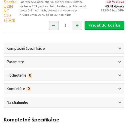
Sádrová nivelačná stierka pre hrúbku 0-30mm,
10 % zľava
spotreba 1,5kg/m2 na 1mm hrúbku, pochôdznosť
40,41 €
/
vrece
po cca 2-3 hodinách, vyzretá na kladenie pri
32,85 €
bez DPH
hrúbke 3mm 20 °C po cca 20 hodinách
Pridať do košíka
Kompletné špecifikácie
Parametre
Hodnotenie
0
Komentáre
0
Na stiahnutie
Kompletné špecifikácie