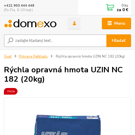
0
ks
+421 903 444 448
za
0 €
(Po-Pia, 8-20 hod.)
Menu
Hľadať
Úvod
Príprava Podkladu
Rýchla opravná hmota UZIN NC 182 (20kg)
Rýchla opravná hmota UZIN NC
182 (20kg)
Akcia