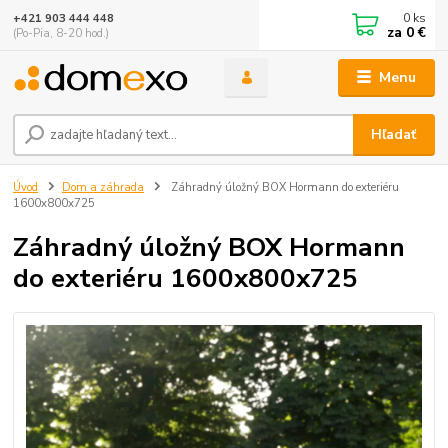
0
ks
+421 903 444 448
za
0 €
(Po-Pia, 8-20 hod.)
Menu
Hľadať
Úvod
Dom a záhrada
Záhradný úložný BOX Hormann do exteriéru
1600x800x725
Záhradný úložný BOX Hormann
do exteriéru 1600x800x725