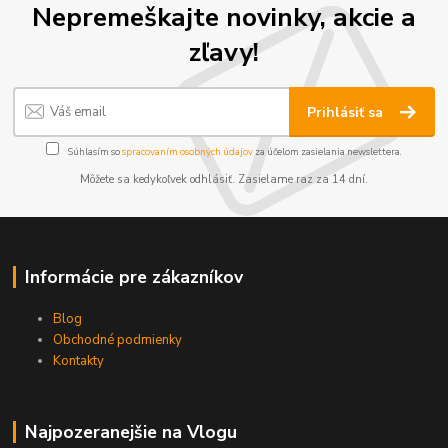
Nepremeškajte novinky, akcie a
zľavy!
Prihlásiť sa
Súhlasím so
spracovaním osobných údajov
za účelom zasielania newslettera.
Môžete sa kedykoľvek odhlásiť. Zasielame raz za 14 dní.
Informácie pre zákazníkov
Blog
Obchodné podmienky
Kontakty
Najpozeranejšie na Vlogu