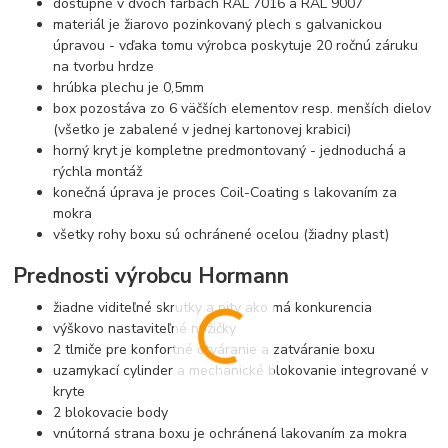
dostupné v dvoch farbách RAL 7016 a RAL 9007
materiál je žiarovo pozinkovaný plech s galvanickou
úpravou - vďaka tomu výrobca poskytuje 20 ročnú záruku
na tvorbu hrdze
hrúbka plechu je 0,5mm
box pozostáva zo 6 väčších elementov resp. menších dielov
(všetko je zabalené v jednej kartonovej krabici)
horný kryt je kompletne predmontovaný - jednoduchá a
rýchla montáž
konečná úprava je proces Coil-Coating s lakovaním za
mokra
všetky rohy boxu sú ochránené ocelou (žiadny plast)
Prednosti výrobcu Hormann
žiadne viditeľné skrutky a nity ako má konkurencia
výškovo nastaviteľné nožičky
2 tlmiče pre konfortné otváranie a zatváranie boxu
uzamykací cylinder a mechanické blokovanie integrované v
kryte
2 blokovacie body
vnútorná strana boxu je ochránená lakovaním za mokra