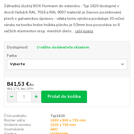
Záhradný úložný BOX Hormann do exteriéru - Typ 1620 dostupné v
dvoch farbách RAL 7016 a RAL 9007 materiál je žiarovo pozinkovaný
plech s galvanickou úpravou - vďaka tomu výrobca poskytuje 20 ročnú
záruku na tvorbu hrdze hrúbka plechu je 0,5mm box pozostáva zo 6
väčších elementov resp. menších dielo...
celý popis
Dostupnosť
U nášho dodávateľa skladom
Farba
841,53 €
/
ks
684,17 €
bez DPH
Pridať do košíka
Číslo produktu:
Typ1620
Rozmer sokla:
1600 x 800 x 725 mm
Vnútorné rozmery:
1530 x 730 mm
Uzamykanie:
ÁNO
Výrobca:
HORMANN