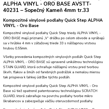
ALPHA VINYL - ORO BASE AVSTT-
40231 – Sopečný Kameň 4mm tr.33
Kompozitné vinylové podlahy Quick Step ALPHA
VINYL - Oro Base
Kompozitné vinylové podlahy Quick Step triedy ALPHA VINYL -
ORO BASE majú priznanú „V“ drážku po celom obvode a vyrábajú
sa v hrúbke 4 mm v záťažovej triede 33 s nášľapnou vrstvou
hrubou 0,55mm.
Všetky prevedenia kompozitných vinylových podláh Quick Step
ALPHA VINYL - ORO BASE sú upravené unikátnou technológiou
STAIN GUARD, ktorá ochraňuje nášľapnú vrstvu pred tvorbou
škvŕn, fľakov a šmúh od farebných podrážok a nemalou mierou
tak prispieva k ľahkej údržbe týchto podláh.
Kompozitné vinylové podlahy Quick Step ALPHA VINYL - Oro
Base sú tiež opatrené patentovanou technológiou SCRATCH
GUARD, ktorá zabraňuje na povrchu podlahy tvorbe mikro
škrabancov a zabezpečuje väčšiu oteruvzdornosť podlahy.