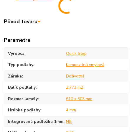
Pôvod tovaru
Parametre
Výrobca
Quick Step
Typ podlahy
Kompozitná vinylová
Záruka
Doživotná
Balík podlahy
2,772 m2
Rozmer lamely
610 x 303 mm
Hrúbka podlahy
4 mm
Integrovaná podložka 1mm
NIE