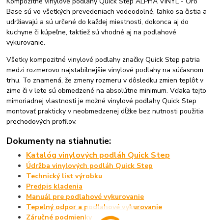
Kompozitné vinylové podlahy Quick Step ALPHA VINYL - Oro
Base sú vo všetkých prevedeniach vodeodolné, ľahko sa čistia a
udržiavajú a sú určené do každej miestnosti, dokonca aj do
kuchyne či kúpeľne, taktiež sú vhodné aj na podlahové
vykurovanie.
Všetky kompozitné vinylové podlahy značky Quick Step patria
medzi rozmerovo najstabilnejšie vinylové podlahy na súčasnom
trhu. To znamená, že zmeny rozmeru v dôsledku zmien teplôt v
zime či v lete sú obmedzené na absolútne minimum. Vďaka tejto
mimoriadnej vlastnosti je možné vinylové podlahy Quick Step
montovať prakticky v neobmedzenej dĺžke bez nutnosti použitia
prechodových profilov.
Dokumenty na stiahnutie:
Katalóg vinylových podláh Quick Step
Údržba vinylových podláh Quick Step
Technický list výrobku
Predpis kladenia
Manuál pre podlahové vykurovanie
Tepelný odpor a podlahové vykurovanie
Záručné podmienky