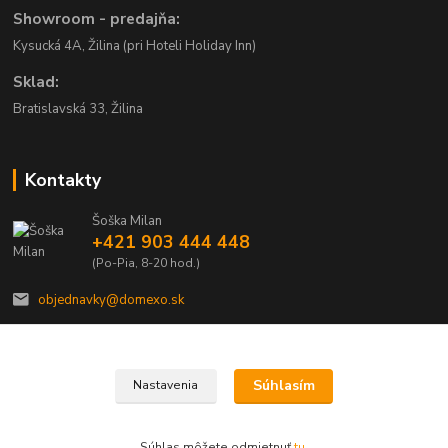
Showroom - predajňa:
Kysucká 4A, Žilina (pri Hoteli Holiday Inn)
Sklad:
Bratislavská 33, Žilina
Kontakty
Šoška Milan
+421 903 444 448
(Po-Pia, 8-20 hod.)
objednavky@domexo.sk
Súhlasím
Nastavenia
Domexo.sk
Súhlas môžete odmietnuť
tu
.