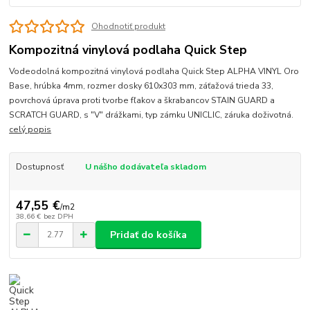
Ohodnotiť produkt
Kompozitná vinylová podlaha Quick Step
Vodeodolná kompozitná vinylová podlaha Quick Step ALPHA VINYL Oro
Base, hrúbka 4mm, rozmer dosky 610x303 mm, záťažová trieda 33,
povrchová úprava proti tvorbe fľakov a škrabancov STAIN GUARD a
SCRATCH GUARD, s "V" drážkami, typ zámku UNICLIC, záruka doživotná.
celý popis
Dostupnosť
U nášho dodávateľa skladom
47,55 €
/
m2
38,66 €
bez DPH
Pridať do košíka