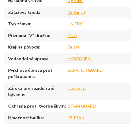
Nášľapná vrstva
0,55 mm
Záťažová trieda
33 (vinyl)
Typ zámku
UNICLIC
Priznaná "V" drážka
ÁNO
Krajina pôvodu
Belgia
Vodeodolná úprava
HYDROSEAL
Pvrchová úprava proti
SCRATCH GUARD
poškrabaniu
Záruka pre rezidentné
Doživotná
bývanie
Ochrana proti tvorbe škvŕn
STAIN GUARD
Hmotnosť balíka
18,19 kg