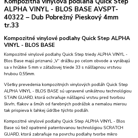
Kompozitná vinylová podlaha Quick Step
ALPHA VINYL - BLOS BASE AVSPT-
40322 – Dub Pobrežný Pieskový 4mm
tr.33
Kompozitné vinylové podlahy Quick Step ALPHA
VINYL - BLOS BASE
Kompozitné vinylové podlahy Quick Step triedy ALPHA VINYL -
Blos Base majú priznanú „V“ drážku po celom obvode a vyrábajú
sa v hrúbke 5 mm v záťažovej triede 33 s nášľapnou vrstvou
hrubou 0,55mm.
Všetky prevedenia kompozitných vinylových podláh Quick Step
ALPHA VINYL - BLOS BASE sú upravené unikátnou technológiou
STAIN GUARD, ktorá ochraňuje nášľapnú vrstvu pred tvorbou
škvŕn, fľakov a šmúh od farebných podrážok a nemalou mierou
tak prispieva k ľahkej údržbe týchto podláh.
Kompozitné vinylové podlahy Quick Step ALPHA VINYL - Blos
Base sú tiež opatrené patentovanou technológiou SCRATCH
GUARD, ktorá zabraňuje na povrchu podlahy tvorbe mikro