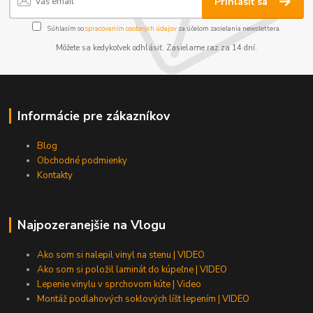
Prihlásiť sa
Súhlasím so
spracovaním osobných údajov
za účelom zasielania newslettera.
Môžete sa kedykoľvek odhlásiť. Zasielame raz za 14 dní.
Informácie pre zákazníkov
Blog
Obchodné podmienky
Kontakty
Najpozeranejšie na Vlogu
Ako som si nalepil vinyl na stenu | VIDEO
Ako som si položil laminát do kúpeľne | VIDEO
Lepenie vinylu v sprchovom kúte | Video
Montáž podlahových soklových líšt lepením | VIDEO