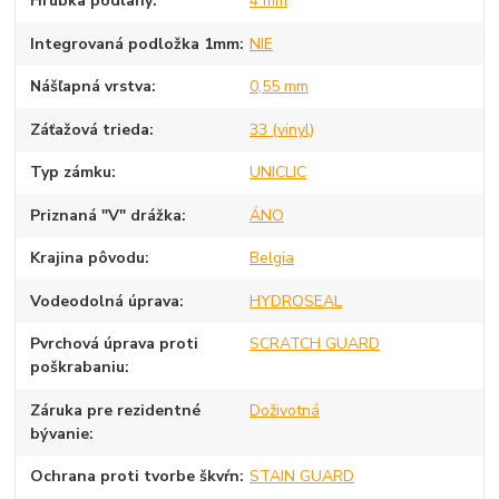
Hrúbka podlahy
4 mm
Integrovaná podložka 1mm
NIE
Nášľapná vrstva
0,55 mm
Záťažová trieda
33 (vinyl)
Typ zámku
UNICLIC
Priznaná "V" drážka
ÁNO
Krajina pôvodu
Belgia
Vodeodolná úprava
HYDROSEAL
Pvrchová úprava proti
SCRATCH GUARD
poškrabaniu
Záruka pre rezidentné
Doživotná
bývanie
Ochrana proti tvorbe škvŕn
STAIN GUARD