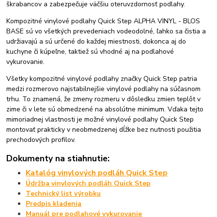
škrabancov a zabezpečuje väčšiu oteruvzdornosť podlahy.
Kompozitné vinylové podlahy Quick Step ALPHA VINYL - BLOS
BASE sú vo všetkých prevedeniach vodeodolné, ľahko sa čistia a
udržiavajú a sú určené do každej miestnosti, dokonca aj do
kuchyne či kúpeľne, taktiež sú vhodné aj na podlahové
vykurovanie.
Všetky kompozitné vinylové podlahy značky Quick Step patria
medzi rozmerovo najstabilnejšie vinylové podlahy na súčasnom
trhu. To znamená, že zmeny rozmeru v dôsledku zmien teplôt v
zime či v lete sú obmedzené na absolútne minimum. Vďaka tejto
mimoriadnej vlastnosti je možné vinylové podlahy Quick Step
montovať prakticky v neobmedzenej dĺžke bez nutnosti použitia
prechodových profilov.
Dokumenty na stiahnutie:
Katalóg vinylových podláh Quick Step
Údržba vinylových podláh Quick Step
Technický list výrobku
Predpis kladenia
Manuál pre podlahové vykurovanie