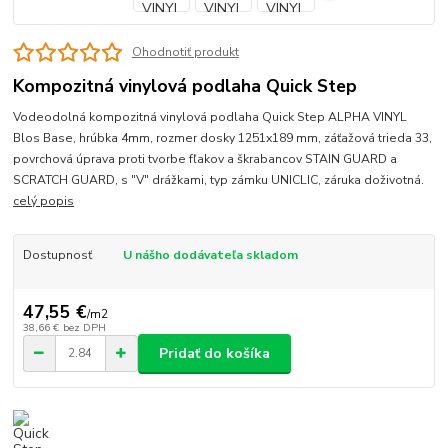
Ohodnotiť produkt
Kompozitná vinylová podlaha Quick Step
Vodeodolná kompozitná vinylová podlaha Quick Step ALPHA VINYL
Blos Base, hrúbka 4mm, rozmer dosky 1251x189 mm, záťažová trieda 33,
povrchová úprava proti tvorbe fľakov a škrabancov STAIN GUARD a
SCRATCH GUARD, s "V" drážkami, typ zámku UNICLIC, záruka doživotná.
celý popis
Dostupnosť
U nášho dodávateľa skladom
47,55 €
/
m2
38,66 €
bez DPH
Pridať do košíka