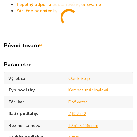
Tepelný odpor a podlahové vykurovanie
Záručné podmienky
Pôvod tovaru
Parametre
Výrobca
Quick Step
Typ podlahy
Kompozitná vinylová
Záruka
Doživotná
Balík podlahy
2,837 m2
Rozmer lamely
1251 x 189 mm