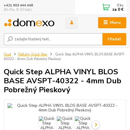
0
ks
+421 903 444 448
za
0 €
(Po-Pia, 8-20 hod.)
Menu
Hľadať
Úvod
Podlahy Quick Step
Quick Step ALPHA VINYL BLOS BASE AVSPT-
40322 - 4mm Dub Pobrežný Pieskový
Quick Step ALPHA VINYL BLOS
BASE AVSPT-40322 - 4mm Dub
Pobrežný Pieskový