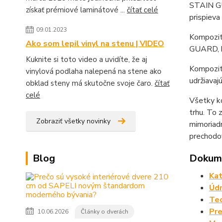
STAIN GU
získať prémiové laminátové ...
čítať celé
prispieva
09.01.2023
Kompozit
Ako som lepil vinyl na stenu | VIDEO
GUARD, k
Kuknite si toto video a uvidíte, že aj
Kompozit
vinylová podlaha nalepená na stene ako
udržiavaj
obklad steny má skutočne svoje čaro.
čítať
celé
Všetky ko
trhu. To
Zobraziť všetky novinky
mimoriadn
prechodov
Blog
Dokume
Kat
Údr
Tec
Pre
10.06.2026
Články o dverách