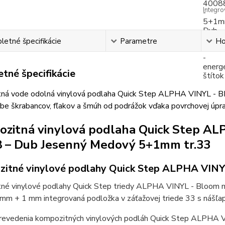
Integr
etné špecifikácie
Parametre
Ho
tné špecifikácie
ná vode odolná vinylová podlaha Quick Step ALPHA VINYL - 
orbe škrabancov, fľakov a šmúh od podrážok vďaka povrchov
zitná vinylová podlaha Quick Step 
 – Dub Jesenný Medový 5+1mm tr.33
itné vinylové podlahy Quick Step ALPHA VIN
né vinylové podlahy Quick Step triedy ALPHA VINYL - Bloom maj
 mm + 1 mm integrovaná podložka v záťažovej triede 33 s nášľ
revedenia kompozitných vinylových podláh Quick Step ALPHA V