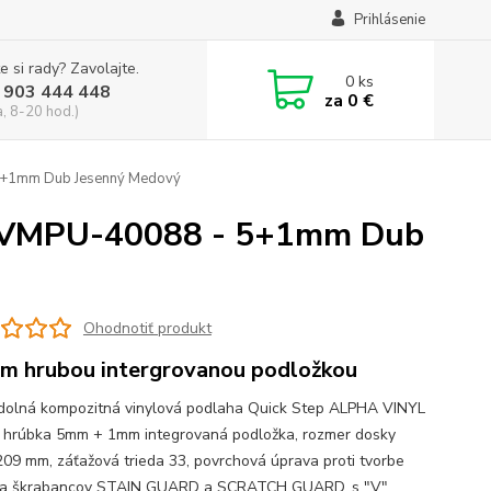
Prihlásenie
e si rady? Zavolajte.
0
ks
 903 444 448
za
0 €
a, 8-20 hod.)
5+1mm Dub Jesenný Medový
AVMPU-40088 - 5+1mm Dub
Ohodnotiť produkt
m hrubou intergrovanou podložkou
olná kompozitná vinylová podlaha Quick Step ALPHA VINYL
 hrúbka 5mm + 1mm integrovaná podložka, rozmer dosky
09 mm, záťažová trieda 33, povrchová úprava proti tvorbe
v a škrabancov STAIN GUARD a SCRATCH GUARD, s "V"