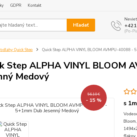
ky
GDPR
Kontakt
Neviet
Hľadať
+421
(Po-Pi
odlahy Quick Step
Quick Step ALPHA VINYL BLOOM AVMPU-40088 - 
ck Step ALPHA VINYL BLOOM 
nný Medový
56,10 €
- 15 %
s 1m
Vodeod
Bloom,
1494x2
fľako