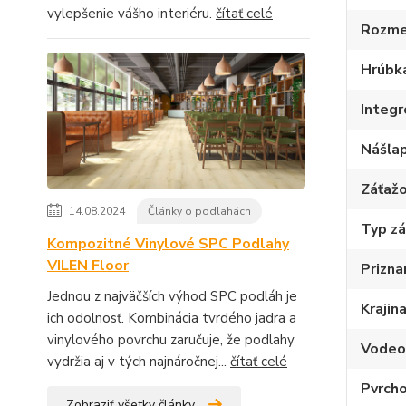
vylepšenie vášho interiéru.
čítať celé
Rozme
Hrúbk
Integ
Nášľap
Záťažo
14.08.2024
Články o podlahách
Typ z
Kompozitné Vinylové SPC Podlahy
VILEN Floor
Prizna
Jednou z najväčších výhod SPC podláh je
Krajin
ich odolnosť. Kombinácia tvrdého jadra a
vinylového povrchu zaručuje, že podlahy
Vodeo
vydržia aj v tých najnáročnej...
čítať celé
Pvrcho
Zobraziť všetky články