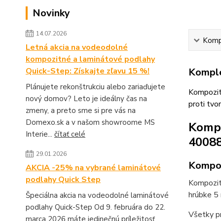
Novinky
14.07.2026
Kompl
Letná akcia na vodeodolné
kompozitné a laminátové podlahy
Quick-Step: Získajte zľavu 15 %!
Komple
Plánujete rekonštrukciu alebo zariaďujete
Kompozit
nový domov? Leto je ideálny čas na
proti tv
zmeny, a preto sme si pre vás na
Domexo.sk a v našom showroome MS
Kompo
Interie...
čítať celé
40088
29.01.2026
Kompoz
AKCIA -25% na vybrané laminátové
podlahy Quick Step
Kompozit
hrúbke 5
Špeciálna akcia na vodeodolné laminátové
podlahy Quick-Step Od 9. februára do 22.
Všetky p
marca 2026 máte jedinečnú príležitosť