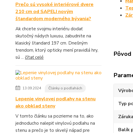
Man
Prečo sú vysoké interiérové dvere
Tep
210 cm od SAPELI novým
Zá
štandardom moderného bývania?
Ak chcete svojmu interiéru dodať
skutočný nádych luxusu, zabudnite na
klasický štandard 197 cm. Dnešným
trendom, ktorý opticky mení pravidlá hry,
Pôvod 
sú ...
čítať celé
Param
13.09.2024
Články o podlahách
Výrob
Lepenie vinylovej podlahy na stenu
Typ p
ako obklad steny
V tomto článku sa pozrieme na to, ako
Záruk
jednoducho nalepiť vinylovú podlahu na
Balík 
stenu a prečo je to skvelý nápad pre