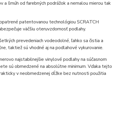
ov a šmúh od farebných podrážok a nemalou mierou tak
ž opatrené patentovanou technológiou SCRATCH
abezpečuje väčšiu oteruvzdornosť podlahy.
tkých prevedeniach vodeodolné, ľahko sa čistia a
ľne, taktiež sú vhodné aj na podlahové vykurovanie.
erovo najstabilnejšie vinylové podlahy na súčasnom
v lete sú obmedzené na absolútne minimum. Vďaka tejto
rakticky v neobmedzenej dĺžke bez nutnosti použitia