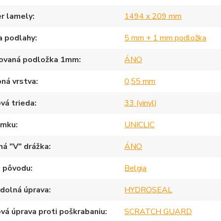
r lamely
1494 x 209 mm
a podlahy
5 mm + 1 mm podložka
rovaná podložka 1mm
ÁNO
ná vrstva
0,55 mm
vá trieda
33 (vinyl)
ámku
UNICLIC
ná "V" drážka
ÁNO
a pôvodu
Belgia
dolná úprava
HYDROSEAL
vá úprava proti poškrabaniu
SCRATCH GUARD