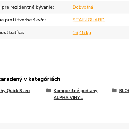
 pre rezidentné bývanie
Doživotná
a proti tvorbe škvŕn
STAIN GUARD
osť balíka
16,48 kg
zaradený v kategóriách
hy Quick Step
Kompozitné podlahy
BLO
ALPHA VINYL