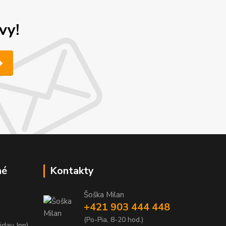
vy!
né
Kontakty
Šoška Milan
+421 903 444 448
(Po-Pia, 8-20 hod.)
iday Inn)