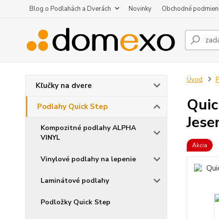
Blog o Podlahách a Dverách
Novinky
Obchodné podmien
Úvod
P
Kľučky na dvere
Qui
Podlahy Quick Step
Jese
Kompozitné podlahy ALPHA
VINYL
Akcia
Vinylové podlahy na lepenie
Laminátové podlahy
Podložky Quick Step