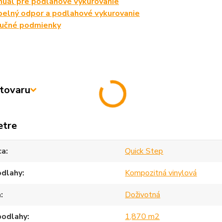
uál pre podlahové vykurovanie
elný odpor a podlahové vykurovanie
ručné podmienky
tovaru
etre
ca
Quick Step
odlahy
Kompozitná vinylová
a
Doživotná
podlahy
1,870 m2