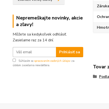
Záruka
Ochran
Nepremeškajte novinky, akcie
a zľavy!
Hmotn
Môžete sa kedykoľvek odhlásiť.
Zasielame raz za 14 dní.
Prihlásiť sa
Súhlasím so
spracovaním osobných údajov
za
účelom zasielania newslettera.
Tovar 
Podla