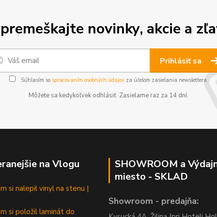
premeškajte novinky, akcie a zľa
Prihlásiť sa
Súhlasím so
spracovaním osobných údajov
za účelom zasielania newslettera.
Môžete sa kedykoľvek odhlásiť. Zasielame raz za 14 dní.
ranejšie na Vlogu
SHOWROOM a Výdaj
miesto - SKLAD
 si nalepil vinyl na stenu |
Showroom - predajňa:
m si položil laminát do
Kysucká 4A, Žilina (pri Hoteli Hol