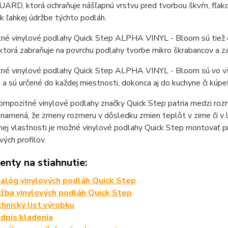
ARD, ktorá ochraňuje nášľapnú vrstvu pred tvorbou škvŕn, fľak
 k ľahkej údržbe týchto podláh.
né vinylové podlahy Quick Step ALPHA VINYL - Bloom sú tie
torá zabraňuje na povrchu podlahy tvorbe mikro škrabancov a z
né vinylové podlahy Quick Step ALPHA VINYL - Bloom sú vo vše
ú a sú určené do každej miestnosti, dokonca aj do kuchyne či kúpe
mpozitné vinylové podlahy značky Quick Step patria medzi rozm
 znamená, že zmeny rozmeru v dôsledku zmien teplôt v zime či 
ej vlastnosti je možné vinylové podlahy Quick Step montovať p
ých profilov.
nty na stiahnutie:
alóg vinylových podláh Quick Step
žba vinylových podláh Quick Step
hnický list výrobku
dpis kladenia