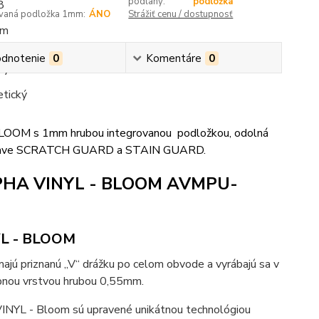
podlahy:
podložka
ovaná podložka 1mm:
ÁNO
Strážiť cenu / dostupnosť
dnotenie
0
Komentáre
0
BLOOM s 1mm hrubou integrovanou podložkou, odolná
ej úprave SCRATCH GUARD a STAIN GUARD.
ALPHA VINYL - BLOOM AVMPU-
YL - BLOOM
ú priznanú „V“ drážku po celom obvode a vyrábajú sa v
apnou vrstvou hrubou 0,55mm.
INYL - Bloom sú upravené unikátnou technológiou