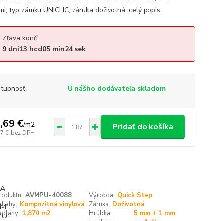
mi, typ zámku UNICLIC, záruka doživotná.
celý popis
Zľava končí:
9
dní
13
hod
05
min
24
sek
tupnosť
U nášho dodávateľa skladom
,69 €
/
m2
Pridať do košíka
77 €
bez DPH
roduktu:
AVMPU-40088
Výrobca:
Quick Step
dlahy:
Kompozitná vinylová
Záruka:
Doživotná
odlahy:
1,870 m2
Hrúbka
5 mm + 1 mm