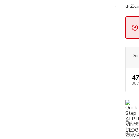
drážka
Dos
47
38,
Číslo p
Typ po
Balík p