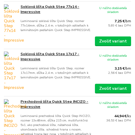
Soklová lišta Quick Step 77x14 -
U nášho dodávateľa
Impressive
skladom
Laminovaná soklová lišta Quick Step, rozmer
7,25 €
/
bm
77x14mm, dĺžka 2,4 m, v totožných odtieňoch k
5,89 €
bez DPH
laminátovým podlahám Quick Step IMPRESSIVE.
Zvoliť variant
Soklová lišta Quick Step 17x17 -
U nášho dodávateľa
Impressive
skladom
Laminovaná soklová lišta Quick Step, rozmer
3,15 €
/
bm
17x17mm, dĺžka 2,4 m, v totožných odtieňoch k
2,56 €
bez DPH
laminátovým podlahám Quick Step IMPRESSIVE.
Zvoliť variant
Prechodová lišta Quick Step INCIZO -
U nášho dodávateľa
Impressive
skladom
Laminovaná prechodová lišta Quick Step INCIZO,
44,94 €
/
ks
rozmer 13x48mm, dĺžka 215 cm, multifunkčná
36,53 €
bez DPH
5v1, ako prechodová lišta, nábehová lišta,
ukončovacia lišta, schodová hrana s nosom,
schodová hrana bez nosa, v totožných odtieňoch k