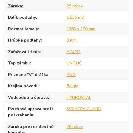
Záruka
25 rokov
Balík podlahy
1,835 m2
Rozmer lamely
1380 x 190 mm
Hrúbka podlahy
8 mm
Záťažová trieda
AC4/32
Typ zámku
UNICLIC
Priznaná "V" drážka
ÁNO
Krajina pôvodu
Belgia
Vodeodolná úprava
HYDROSEAL
Pvrchová úprava proti
SCRATCH GUARD
poškrabaniu
Záruka pre rezidentné
25 rokov
bývanie