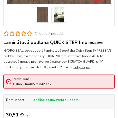
Ohodnotiť produkt
Laminátová podlaha QUICK STEP Impressive
HYDRO SEAL vodeodolná laminátová podlaha Quick Step IMPRESSIVE,
hrúbka 8mm, rozmer dosky 1380x190 mm, záťažová trieda AC4/32,
povrchová úprava proti tvorbe škrabancov SCRATCH GUARD, s "V"
drážkami, typ zámku UNICLIC, záruka 25 rokov.
celý popis
Zľava končí:
8
dní
20
hod
05
min
42
sek
Dostupnosť
U nášho dodávateľa skladom
30,51 €
/
m2