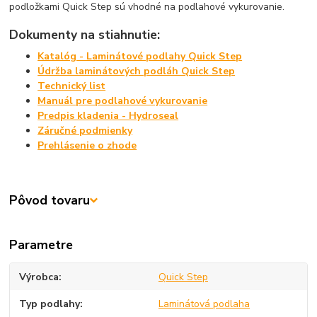
podložkami Quick Step sú vhodné na podlahové vykurovanie.
Dokumenty na stiahnutie:
Katalóg - Laminátové podlahy Quick Step
Údržba laminátových podláh Quick Step
Technický list
Manuál pre podlahové vykurovanie
Predpis kladenia - Hydroseal
Záručné podmienky
Prehlásenie o zhode
Pôvod tovaru
Parametre
Výrobca
Quick Step
Typ podlahy
Laminátová podlaha