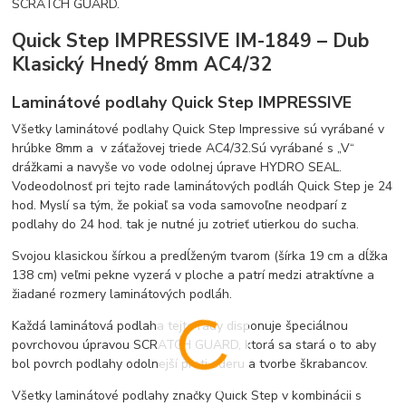
SCRATCH GUARD.
Quick Step IMPRESSIVE IM-1849 – Dub
Klasický Hnedý 8mm AC4/32
Laminátové podlahy Quick Step IMPRESSIVE
Všetky laminátové podlahy Quick Step Impressive sú vyrábané v
hrúbke 8mm a v záťažovej triede AC4/32.Sú vyrábané s „V“
drážkami a navyše vo vode odolnej úprave HYDRO SEAL.
Vodeodolnosť pri tejto rade laminátových podláh Quick Step je 24
hod. Myslí sa tým, že pokiaľ sa voda samovoľne neodparí z
podlahy do 24 hod. tak je nutné ju zotrieť utierkou do sucha.
Svojou klasickou šírkou a predĺženým tvarom (šírka 19 cm a dĺžka
138 cm) veľmi pekne vyzerá v ploche a patrí medzi atraktívne a
žiadané rozmery laminátových podláh.
Každá laminátová podlaha tejto rady disponuje špeciálnou
povrchovou úpravou SCRATCH GUARD, ktorá sa stará o to aby
bol povrch podlahy odolnejší proti oderu a tvorbe škrabancov.
Všetky laminátové podlahy značky Quick Step v kombinácii s