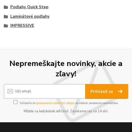
Podlahy Quick Step
Laminátové podlahy
IMPRESSIVE
Nepremeškajte novinky, akcie a
zľavy!
Prihlásiť sa
Súhlasím so
spracovaním osobných údajov
za účelom zasielania newslettera.
Môžete sa kedykoľvek odhlásiť. Zasielame raz za 14 dní.