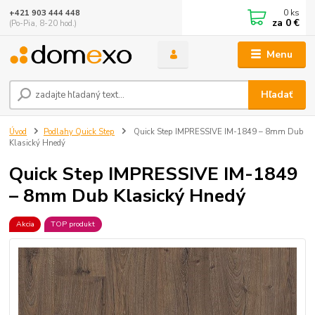
0
ks
+421 903 444 448
za
0 €
(Po-Pia, 8-20 hod.)
Menu
Hľadať
Úvod
Podlahy Quick Step
Quick Step IMPRESSIVE IM-1849 – 8mm Dub
Klasický Hnedý
Quick Step IMPRESSIVE IM-1849
– 8mm Dub Klasický Hnedý
Akcia
TOP produkt