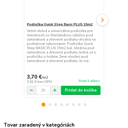
Podložka Quick Step Basic PLUS 15m2
Podložka Qu
Veľmi dobrá a univerzálna podložka pre
Veľmi dobrá 
miestnosti so štandardnou záťažou pod
miestnosti 
laminátové a drevené podlahy vhodná na
laminátové 
podlahové vykurovanie. Podložka Quick
podlahové vy
Step BASIC PLUS 15m2 bal. Ideálna pod
podložku o 
laminátové a drevené podlahy Jedná sa o
laminátové 
podložku o hrúbke 2mm vhodnú pod
typu a je na
laminátové a drevené podlahy. Je mä...
parozábrana
3,70 €
3,53 €
/
m2
/
m2
Ihneď k odberu
3,01 €
bez DPH
2,87 €
bez D
Pridať do košíka
Tovar zaradený v kategóriách