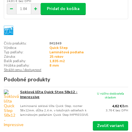
24,81 €
bez DPH
Pridať do košíka
Číslo produktu:
IM1849
Výrobca:
Quick Step
Typ podlahy:
Laminátová podlaha
Záruka:
25 rokov
Balík podlahy:
1,835 m2
Hrúbka podlahy:
8 mm
Strážiť cenu / dostupnosť
Podobné produkty
Soklová lišta Quick Step 58x12 -
U nášho dodávateľa
Impressive
skladom
Laminovaná soklová lišta Quick Step, rozmer
4,62 €
/
bm
58x12mm, dĺžka 2,4 m, v totožných odtieňoch k
3,76 €
bez DPH
laminátovým podlahám Quick Step IMPRESSIVE.
Zvoliť variant