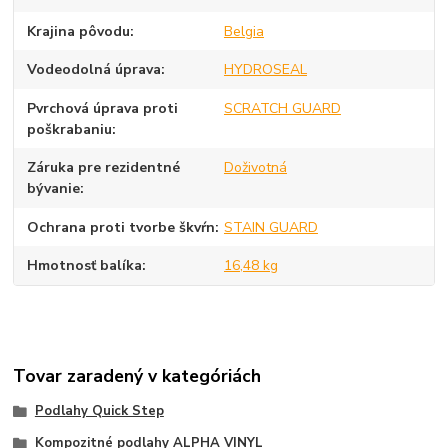
Krajina pôvodu
Belgia
Vodeodolná úprava
HYDROSEAL
Pvrchová úprava proti
SCRATCH GUARD
poškrabaniu
Záruka pre rezidentné
Doživotná
bývanie
Ochrana proti tvorbe škvŕn
STAIN GUARD
Hmotnosť balíka
16,48 kg
Tovar zaradený v kategóriách
Podlahy Quick Step
Kompozitné podlahy ALPHA VINYL