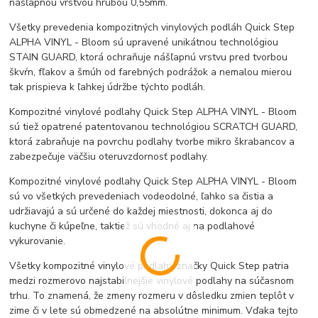
nášľapnou vrstvou hrubou 0,55mm.
Všetky prevedenia kompozitných vinylových podláh Quick Step
ALPHA VINYL - Bloom sú upravené unikátnou technológiou
STAIN GUARD, ktorá ochraňuje nášľapnú vrstvu pred tvorbou
škvŕn, fľakov a šmúh od farebných podrážok a nemalou mierou
tak prispieva k ľahkej údržbe týchto podláh.
Kompozitné vinylové podlahy Quick Step ALPHA VINYL - Bloom
sú tiež opatrené patentovanou technológiou SCRATCH GUARD,
ktorá zabraňuje na povrchu podlahy tvorbe mikro škrabancov a
zabezpečuje väčšiu oteruvzdornosť podlahy.
Kompozitné vinylové podlahy Quick Step ALPHA VINYL - Bloom
sú vo všetkých prevedeniach vodeodolné, ľahko sa čistia a
udržiavajú a sú určené do každej miestnosti, dokonca aj do
kuchyne či kúpeľne, taktiež sú vhodné aj na podlahové
vykurovanie.
Všetky kompozitné vinylové podlahy značky Quick Step patria
medzi rozmerovo najstabilnejšie vinylové podlahy na súčasnom
trhu. To znamená, že zmeny rozmeru v dôsledku zmien teplôt v
zime či v lete sú obmedzené na absolútne minimum. Vďaka tejto