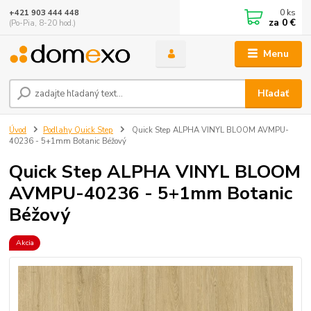
0
ks
+421 903 444 448
za
0 €
(Po-Pia, 8-20 hod.)
Menu
Hľadať
Úvod
Podlahy Quick Step
Quick Step ALPHA VINYL BLOOM AVMPU-
40236 - 5+1mm Botanic Béžový
Quick Step ALPHA VINYL BLOOM
AVMPU-40236 - 5+1mm Botanic
Béžový
Akcia