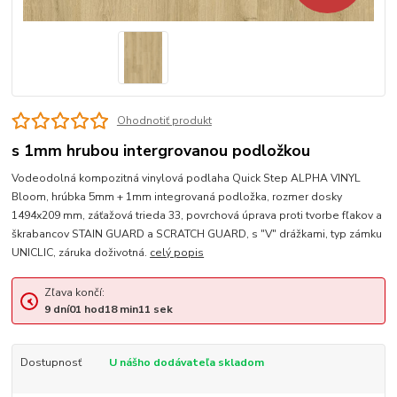
Ohodnotiť produkt
s 1mm hrubou intergrovanou podložkou
Vodeodolná kompozitná vinylová podlaha Quick Step ALPHA VINYL
Bloom, hrúbka 5mm + 1mm integrovaná podložka, rozmer dosky
1494x209 mm, záťažová trieda 33, povrchová úprava proti tvorbe fľakov a
škrabancov STAIN GUARD a SCRATCH GUARD, s "V" drážkami, typ zámku
UNICLIC, záruka doživotná.
celý popis
Zľava končí:
9
dní
01
hod
18
min
11
sek
Dostupnosť
U nášho dodávateľa skladom