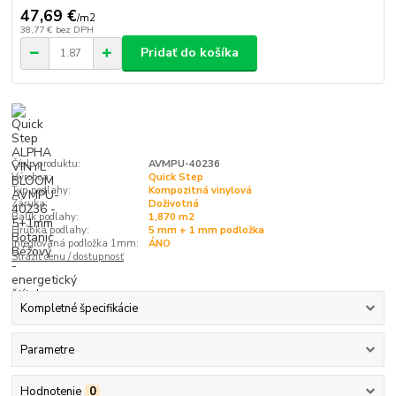
47,69 €
/
m2
38,77 €
bez DPH
Pridať do košíka
Číslo produktu:
AVMPU-40236
Výrobca:
Quick Step
Typ podlahy:
Kompozitná vinylová
Záruka:
Doživotná
Balík podlahy:
1,870 m2
Hrúbka podlahy:
5 mm + 1 mm podložka
Integrovaná podložka 1mm:
ÁNO
Strážiť cenu / dostupnosť
Kompletné špecifikácie
Parametre
Hodnotenie
0