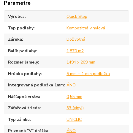
Parametre
Výrobca
Quick Step
Typ podlahy
Kompozitná vinylová
Záruka
Doživotná
Balík podlahy
1,870 m2
Rozmer lamely
1494 x 209 mm
Hrúbka podlahy
5 mm + 1 mm podložka
Integrovaná podložka 1mm
ÁNO
Nášľapná vrstva
0,55 mm
Záťažová trieda
33 (vinyl)
Typ zámku
UNICLIC
Priznaná "V" drážka
ÁNO