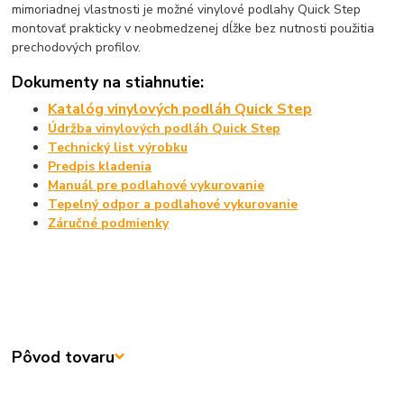
mimoriadnej vlastnosti je možné vinylové podlahy Quick Step
montovať prakticky v neobmedzenej dĺžke bez nutnosti použitia
prechodových profilov.
Dokumenty na stiahnutie:
Katalóg vinylových podláh Quick Step
Údržba vinylových podláh Quick Step
Technický list výrobku
Predpis kladenia
Manuál pre podlahové vykurovanie
Tepelný odpor a podlahové vykurovanie
Záručné podmienky
Pôvod tovaru