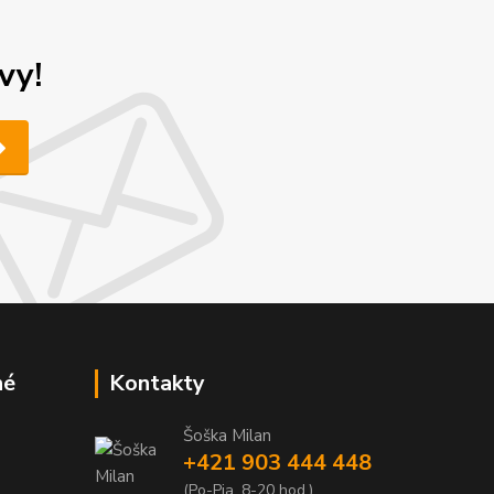
vy!
né
Kontakty
Šoška Milan
+421 903 444 448
(Po-Pia, 8-20 hod.)