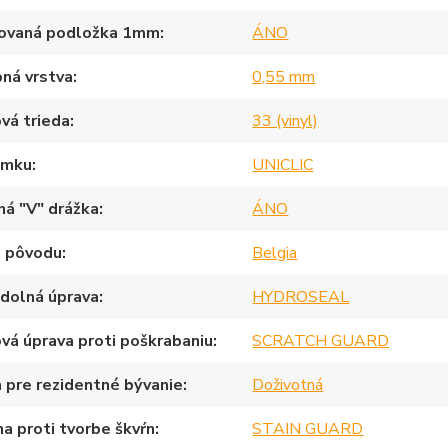
rovaná podložka 1mm
ÁNO
ná vrstva
0,55 mm
vá trieda
33 (vinyl)
ámku
UNICLIC
ná "V" drážka
ÁNO
a pôvodu
Belgia
dolná úprava
HYDROSEAL
vá úprava proti poškrabaniu
SCRATCH GUARD
 pre rezidentné bývanie
Doživotná
a proti tvorbe škvŕn
STAIN GUARD