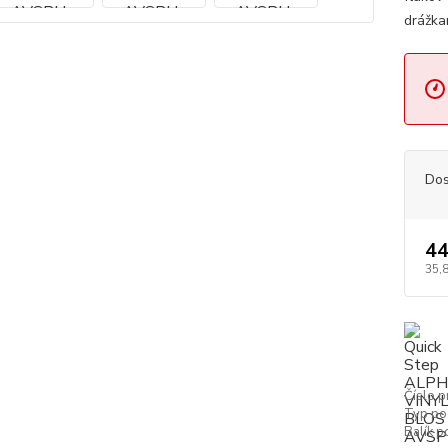
drážka
Dos
44
35,
Číslo p
Typ po
Balík p