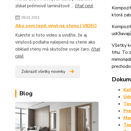
získať prémiové laminátové ...
čítať celé
Kompozit
ktorá zab
09.01.2023
Ako som lepil vinyl na stenu | VIDEO
Kompozit
udržiavaj
Kuknite si toto video a uvidíte, že aj
vinylová podlaha nalepená na stene ako
Všetky ko
obklad steny má skutočne svoje čaro.
čítať
trhu. To
celé
mimoriadn
prechodov
Zobraziť všetky novinky
Dokume
Kat
Blog
Údr
Tec
Pre
Man
Tep