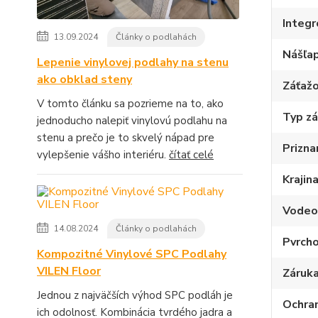
Integ
13.09.2024
Články o podlahách
Nášľap
Lepenie vinylovej podlahy na stenu
ako obklad steny
Záťažo
V tomto článku sa pozrieme na to, ako
Typ z
jednoducho nalepiť vinylovú podlahu na
stenu a prečo je to skvelý nápad pre
Prizna
vylepšenie vášho interiéru.
čítať celé
Krajin
Vodeo
14.08.2024
Články o podlahách
Pvrcho
Kompozitné Vinylové SPC Podlahy
VILEN Floor
Záruka
Jednou z najväčších výhod SPC podláh je
Ochran
ich odolnosť. Kombinácia tvrdého jadra a