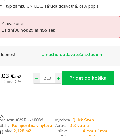
mi, typ zámku UNICLIC, záruka doživotná.
celý popis
Zľava končí:
11
dní
00
hod
29
min
55
sek
tupnosť
U nášho dodávateľa skladom
,03 €
/
m2
Pridať do košíka
80 €
bez DPH
roduktu:
AVSPU-40039
Výrobca:
Quick Step
dlahy:
Kompozitná vinylová
Záruka:
Doživotná
odlahy:
2,128 m2
Hrúbka
4 mm + 1mm