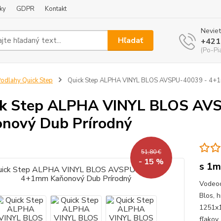
ky
GDPR
Kontakt
Neviet
Hľadať
+421
(Po-Pi
odlahy Quick Step
Quick Step ALPHA VINYL BLOS AVSPU-40039 - 4+1
ck Step ALPHA VINYL BLOS AV
nový Dub Prírodný
51,80 €
- 15 %
s 1m
Vodeod
Blos, 
1251x1
fľako