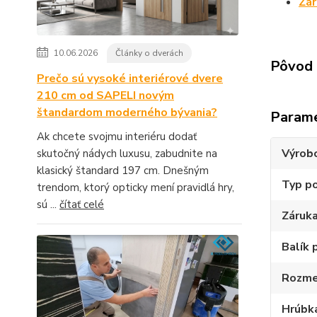
Zá
10.06.2026
Články o dverách
Pôvod 
Prečo sú vysoké interiérové dvere
210 cm od SAPELI novým
štandardom moderného bývania?
Param
Ak chcete svojmu interiéru dodať
Výrob
skutočný nádych luxusu, zabudnite na
klasický štandard 197 cm. Dnešným
Typ p
trendom, ktorý opticky mení pravidlá hry,
sú ...
čítať celé
Záruk
Balík 
Rozme
Hrúbk