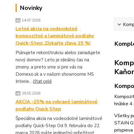
Novinky
14.07.2026
Kompl
Letná akcia na vodeodolné
kompozitné a laminátové podlahy
Quick-Step: Získajte zľavu 15 %!
Komple
Plánujete rekonštrukciu alebo zariaďujete
nový domov? Leto je ideálny čas na
Kompo
zmeny, a preto sme si pre vás na
Kaňon
Domexo.sk a v našom showroome MS
Interie...
čítať celé
Kompoz
29.01.2026
Kompozit
AKCIA -25% na vybrané laminátové
hrúbke 4
podlahy Quick Step
Všetky p
Špeciálna akcia na vodeodolné laminátové
STAIN GU
podlahy Quick-Step Od 9. februára do 22.
prispieva
marca 2026 máte jedinečnú príležitosť