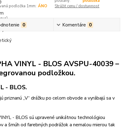
podlahy:
podložka
ovaná podložka 1mm:
ÁNO
Strážiť cenu / dostupnosť
dnotenie
0
Komentáre
0
LPHA VINYL - BLOS AVSPU-40039 –
egrovanou podložkou.
L - BLOS.
 priznanú „V“ drážku po celom obvode a vyrábajú sa v
INYL - BLOS sú upravené unikátnou technológiou
ov a šmúh od farebných podrážok a nemalou mierou tak