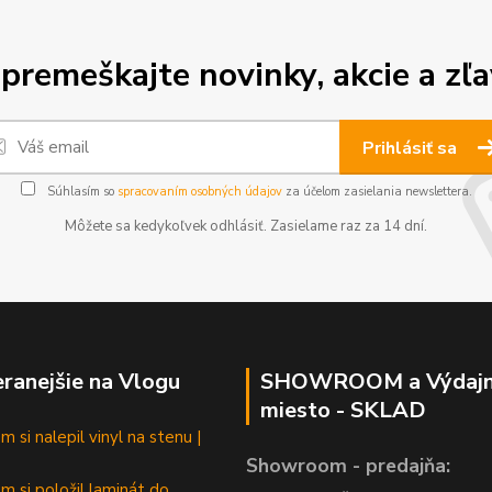
premeškajte novinky, akcie a zľa
Prihlásiť sa
Súhlasím so
spracovaním osobných údajov
za účelom zasielania newslettera.
Môžete sa kedykoľvek odhlásiť. Zasielame raz za 14 dní.
ranejšie na Vlogu
SHOWROOM a Výdaj
miesto - SKLAD
 si nalepil vinyl na stenu |
Showroom - predajňa:
m si položil laminát do