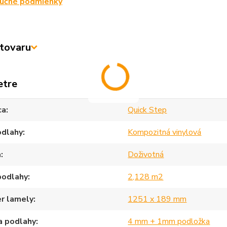
ručné podmienky
tovaru
etre
ca
Quick Step
odlahy
Kompozitná vinylová
a
Doživotná
podlahy
2,128 m2
r lamely
1251 x 189 mm
a podlahy
4 mm + 1mm podložka