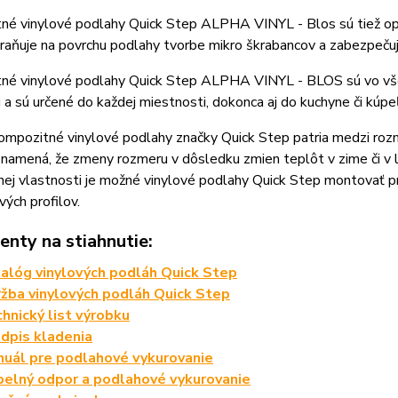
né vinylové podlahy Quick Step ALPHA VINYL - Blos sú tiež
raňuje na povrchu podlahy tvorbe mikro škrabancov a zabezpečuj
né vinylové podlahy Quick Step ALPHA VINYL - BLOS sú vo všet
ú a sú určené do každej miestnosti, dokonca aj do kuchyne či kúpe
mpozitné vinylové podlahy značky Quick Step patria medzi rozm
 znamená, že zmeny rozmeru v dôsledku zmien teplôt v zime či 
ej vlastnosti je možné vinylové podlahy Quick Step montovať p
ých profilov.
nty na stiahnutie:
alóg vinylových podláh Quick Step
žba vinylových podláh Quick Step
hnický list výrobku
dpis kladenia
uál pre podlahové vykurovanie
elný odpor a podlahové vykurovanie