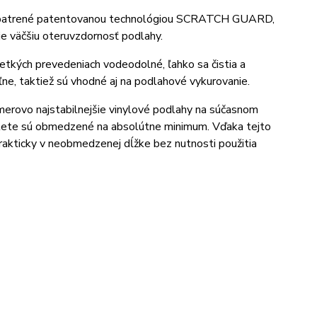
 opatrené patentovanou technológiou SCRATCH GUARD,
e väčšiu oteruvzdornosť podlahy.
kých prevedeniach vodeodolné, ľahko sa čistia a
ľne, taktiež sú vhodné aj na podlahové vykurovanie.
erovo najstabilnejšie vinylové podlahy na súčasnom
v lete sú obmedzené na absolútne minimum. Vďaka tejto
rakticky v neobmedzenej dĺžke bez nutnosti použitia