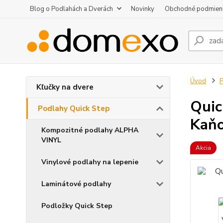
Blog o Podlahách a Dverách
Novinky
Obchodné podmien
Úvod
P
Kľučky na dvere
Qui
Podlahy Quick Step
Kaňo
Kompozitné podlahy ALPHA
VINYL
Akcia
Vinylové podlahy na lepenie
Laminátové podlahy
Podložky Quick Step