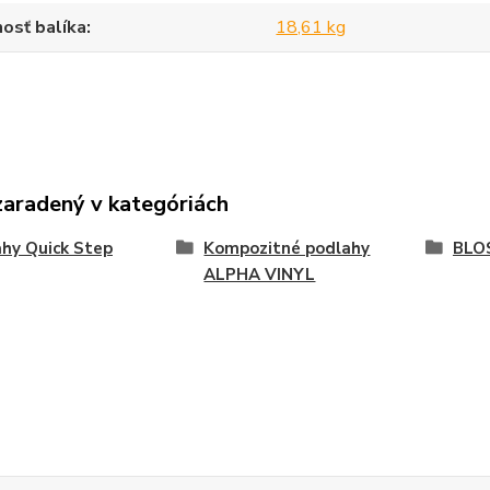
osť balíka
18,61 kg
zaradený v kategóriách
hy Quick Step
Kompozitné podlahy
BLO
ALPHA VINYL