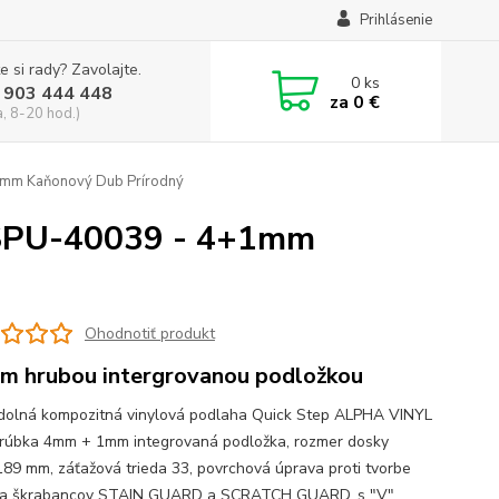
Prihlásenie
e si rady? Zavolajte.
0
ks
 903 444 448
za
0 €
a, 8-20 hod.)
mm Kaňonový Dub Prírodný
SPU-40039 - 4+1mm
Ohodnotiť produkt
m hrubou intergrovanou podložkou
olná kompozitná vinylová podlaha Quick Step ALPHA VINYL
hrúbka 4mm + 1mm integrovaná podložka, rozmer dosky
89 mm, záťažová trieda 33, povrchová úprava proti tvorbe
v a škrabancov STAIN GUARD a SCRATCH GUARD, s "V"