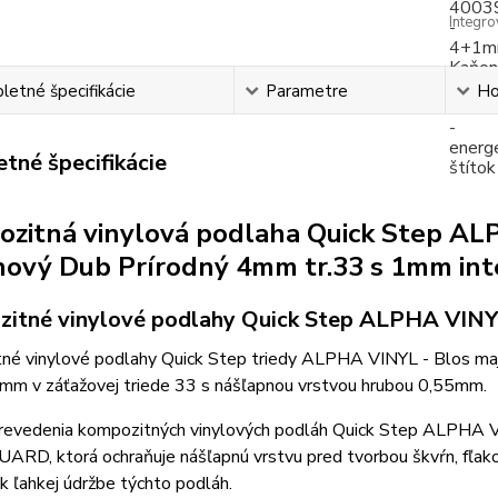
Integr
etné špecifikácie
Parametre
Ho
tné špecifikácie
zitná vinylová podlaha Quick Step A
ový Dub Prírodný 4mm tr.33 s 1mm int
itné vinylové podlahy Quick Step ALPHA VINY
né vinylové podlahy Quick Step triedy ALPHA VINYL - Blos majú
 mm v záťažovej triede 33 s nášľapnou vrstvou hrubou 0,55mm.
revedenia kompozitných vinylových podláh Quick Step ALPHA V
ARD, ktorá ochraňuje nášľapnú vrstvu pred tvorbou škvŕn, fľak
 k ľahkej údržbe týchto podláh.