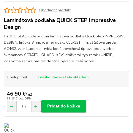
Ohodnotiť produkt
Laminátová podlaha QUICK STEP Impressive
Design
HYDRO SEAL vodeodolná laminátová podlaha Quick Step IMPRESSIVE
DESIGN, hrúbka 8mm, rozmer dosky 655x131 mm, záťažová trieda
AC4/32, vzor kladenia - rybia kosť, povrchová úprava proti tvorbe
škrabancov SCRATCH GUARD, s "V" drážkami, typ zámku UNIZIP,
doživotná záruka pre rezidenčné bývanie.
celý popis
Dostupnosť
U nášho dodávateľa skladom
46,90 €
/
m2
38,13 €
bez DPH
Pridať do košíka