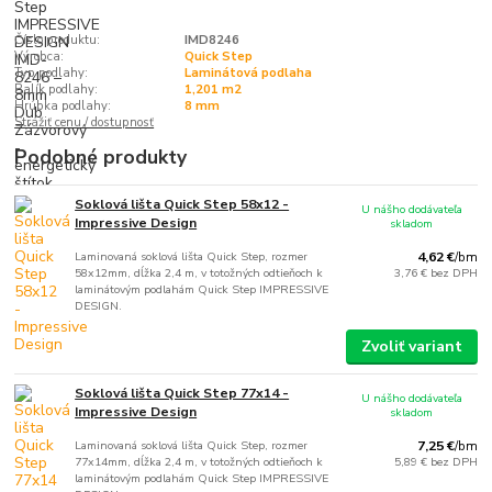
Číslo produktu:
IMD8246
Výrobca:
Quick Step
Typ podlahy:
Laminátová podlaha
Balík podlahy:
1,201 m2
Hrúbka podlahy:
8 mm
Strážiť cenu / dostupnosť
Podobné produkty
Soklová lišta Quick Step 58x12 -
U nášho dodávateľa
Impressive Design
skladom
Laminovaná soklová lišta Quick Step, rozmer
4,62 €
/
bm
58x12mm, dĺžka 2,4 m, v totožných odtieňoch k
3,76 €
bez DPH
laminátovým podlahám Quick Step IMPRESSIVE
DESIGN.
Zvoliť variant
Soklová lišta Quick Step 77x14 -
U nášho dodávateľa
Impressive Design
skladom
Laminovaná soklová lišta Quick Step, rozmer
7,25 €
/
bm
77x14mm, dĺžka 2,4 m, v totožných odtieňoch k
5,89 €
bez DPH
laminátovým podlahám Quick Step IMPRESSIVE