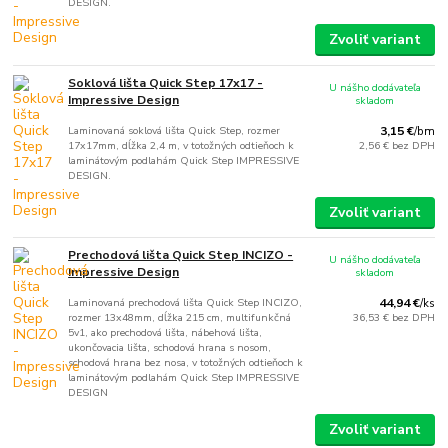
DESIGN.
Zvoliť variant
Soklová lišta Quick Step 17x17 -
U nášho dodávateľa
Impressive Design
skladom
Laminovaná soklová lišta Quick Step, rozmer
3,15 €
/
bm
17x17mm, dĺžka 2,4 m, v totožných odtieňoch k
2,56 €
bez DPH
laminátovým podlahám Quick Step IMPRESSIVE
DESIGN.
Zvoliť variant
Prechodová lišta Quick Step INCIZO -
U nášho dodávateľa
Impressive Design
skladom
Laminovaná prechodová lišta Quick Step INCIZO,
44,94 €
/
ks
rozmer 13x48mm, dĺžka 215 cm, multifunkčná
36,53 €
bez DPH
5v1, ako prechodová lišta, nábehová lišta,
ukončovacia lišta, schodová hrana s nosom,
schodová hrana bez nosa, v totožných odtieňoch k
laminátovým podlahám Quick Step IMPRESSIVE
DESIGN
Zvoliť variant