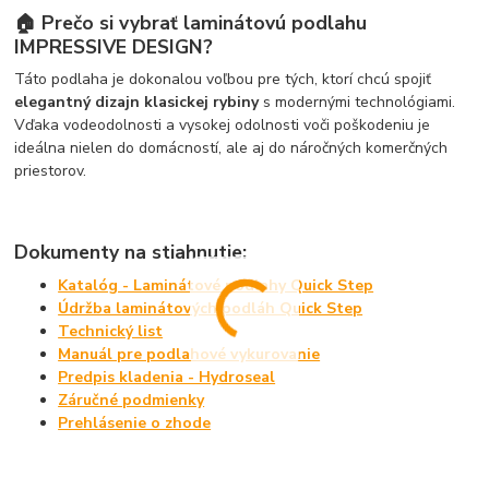
🏠 Prečo si vybrať laminátovú podlahu
IMPRESSIVE DESIGN?
Táto podlaha je dokonalou voľbou pre tých, ktorí chcú spojiť
elegantný dizajn klasickej rybiny
s modernými technológiami.
Vďaka vodeodolnosti a vysokej odolnosti voči poškodeniu je
ideálna nielen do domácností, ale aj do náročných komerčných
priestorov.
Dokumenty na stiahnutie:
Katalóg - Laminátové podlahy Quick Step
Údržba laminátových podláh Quick Step
Technický list
Manuál pre podlahové vykurovanie
Predpis kladenia - Hydroseal
Záručné podmienky
Prehlásenie o zhode