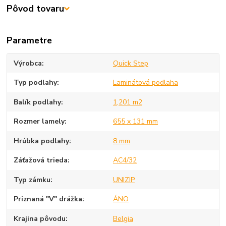
Pôvod tovaru
Parametre
Výrobca
Quick Step
Typ podlahy
Laminátová podlaha
Balík podlahy
1,201 m2
Rozmer lamely
655 x 131 mm
Hrúbka podlahy
8 mm
Záťažová trieda
AC4/32
Typ zámku
UNIZIP
Priznaná "V" drážka
ÁNO
Krajina pôvodu
Belgia