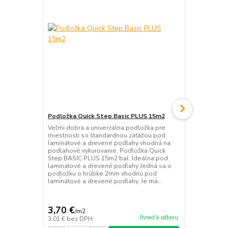
Podložka Quick Step Basic PLUS 15m2
Podložka Qu
Veľmi dobrá a univerzálna podložka pre
Veľmi dobrá 
miestnosti so štandardnou záťažou pod
miestnosti 
laminátové a drevené podlahy vhodná na
laminátové 
podlahové vykurovanie. Podložka Quick
podlahové vy
Step BASIC PLUS 15m2 bal. Ideálna pod
podložku o 
laminátové a drevené podlahy Jedná sa o
laminátové 
podložku o hrúbke 2mm vhodnú pod
typu a je na
laminátové a drevené podlahy. Je mä...
parozábrana
3,70 €
3,53 €
/
m2
/
m2
Ihneď k odberu
3,01 €
bez DPH
2,87 €
bez D