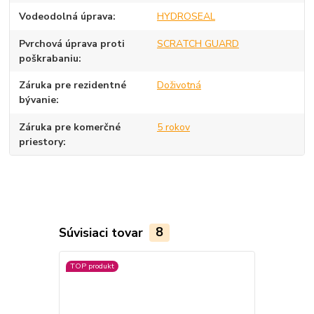
Vodeodolná úprava
HYDROSEAL
Pvrchová úprava proti
SCRATCH GUARD
poškrabaniu
Záruka pre rezidentné
Doživotná
bývanie
Záruka pre komerčné
5 rokov
priestory
Súvisiaci tovar
8
TOP produkt
TOP produkt