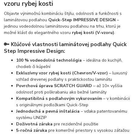
vzoru rybej kosti
Objavte výnimočnú kombináciu štýlu, odolnosti a funkčnosti s
laminátovou podlahou
Quick-Step IMPRESSIVE DESIGN
–
jedinou vodeodolnou laminátovou podlahou na trhu, ktorú je
možné klásť do elegantného vzoru
rybej kosti (V-vzoru)
.
🔑 Kľúčové vlastnosti laminátovej podlahy Quick
Step Impressive Design:
100 % vodeodolná technológia
– ideálna do kuchýň,
chodieb či kúpeľní
Exkluzívny vzor rybej kosti (Chevron/V-vzor)
– luxusný
vzhľad drevenej podlahy s praktickosťou laminátu
Povrchová úprava SCRATCH GUARD
– až 10× vyššia
odolnosť proti poškrabaniu ako bežné lamináty
Kompatibilná s podlahovým vykurovaním
– v kombinácii
s originálnymi podložkami Quick-Step
Jednoduchá a pevná inštalácia
– vďaka patentovanému
systému UNIZIP
Doživotná záruka
pre rezidenčné použitie
5-ročná záruka
pre komerčné priestory s vysokou záťažou