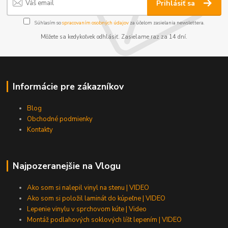
Prihlásiť sa
Súhlasím so
spracovaním osobných údajov
za účelom zasielania newslettera.
Môžete sa kedykoľvek odhlásiť. Zasielame raz za 14 dní.
Informácie pre zákazníkov
Blog
Obchodné podmienky
Kontakty
Najpozeranejšie na Vlogu
Ako som si nalepil vinyl na stenu | VIDEO
Ako som si položil laminát do kúpeľne | VIDEO
Lepenie vinylu v sprchovom kúte | Video
Montáž podlahových soklových líšt lepením | VIDEO