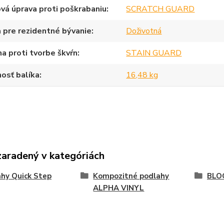
vá úprava proti poškrabaniu
SCRATCH GUARD
 pre rezidentné bývanie
Doživotná
a proti tvorbe škvŕn
STAIN GUARD
osť balíka
16,48 kg
zaradený v kategóriách
hy Quick Step
Kompozitné podlahy
BLO
ALPHA VINYL