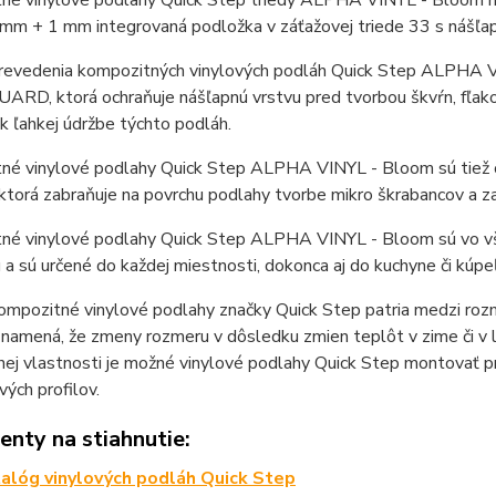
né vinylové podlahy Quick Step triedy ALPHA VINYL - Bloom maj
 mm + 1 mm integrovaná podložka v záťažovej triede 33 s nášľ
revedenia kompozitných vinylových podláh Quick Step ALPHA V
ARD, ktorá ochraňuje nášľapnú vrstvu pred tvorbou škvŕn, fľak
 k ľahkej údržbe týchto podláh.
né vinylové podlahy Quick Step ALPHA VINYL - Bloom sú tie
torá zabraňuje na povrchu podlahy tvorbe mikro škrabancov a z
né vinylové podlahy Quick Step ALPHA VINYL - Bloom sú vo vše
ú a sú určené do každej miestnosti, dokonca aj do kuchyne či kúpe
mpozitné vinylové podlahy značky Quick Step patria medzi rozm
 znamená, že zmeny rozmeru v dôsledku zmien teplôt v zime či 
ej vlastnosti je možné vinylové podlahy Quick Step montovať p
ých profilov.
nty na stiahnutie:
alóg vinylových podláh Quick Step