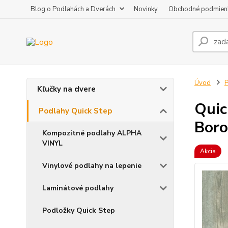
Blog o Podlahách a Dverách
Novinky
Obchodné podmien
Úvod
P
Kľučky na dvere
Qui
Podlahy Quick Step
Boro
Kompozitné podlahy ALPHA
VINYL
Akcia
Vinylové podlahy na lepenie
Laminátové podlahy
Podložky Quick Step