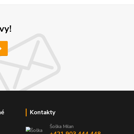
vy!
né
Kontakty
Šoška Milan
+421 903 444 448