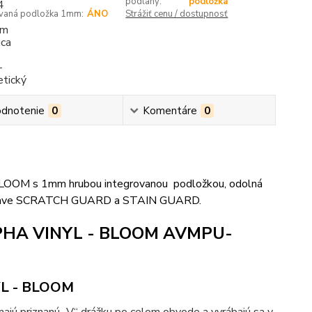
podlahy:
podložka
ovaná podložka 1mm:
ÁNO
Strážiť cenu / dostupnosť
dnotenie
0
Komentáre
0
BLOOM s 1mm hrubou integrovanou podložkou, odolná
ej úprave SCRATCH GUARD a STAIN GUARD.
ALPHA VINYL - BLOOM AVMPU-
YL - BLOOM