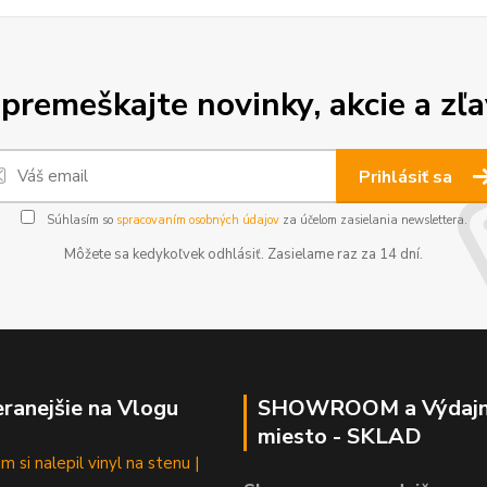
premeškajte novinky, akcie a zľa
Prihlásiť sa
Súhlasím so
spracovaním osobných údajov
za účelom zasielania newslettera.
Môžete sa kedykoľvek odhlásiť. Zasielame raz za 14 dní.
ranejšie na Vlogu
SHOWROOM a Výdaj
miesto - SKLAD
 si nalepil vinyl na stenu |