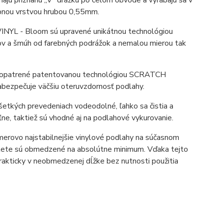
ú priznanú „V“ drážku po celom obvode a vyrábajú sa v
apnou vrstvou hrubou 0,55mm.
INYL - Bloom sú upravené unikátnou technológiou
ov a šmúh od farebných podrážok a nemalou mierou tak
ž opatrené patentovanou technológiou SCRATCH
abezpečuje väčšiu oteruvzdornosť podlahy.
tkých prevedeniach vodeodolné, ľahko sa čistia a
ľne, taktiež sú vhodné aj na podlahové vykurovanie.
erovo najstabilnejšie vinylové podlahy na súčasnom
v lete sú obmedzené na absolútne minimum. Vďaka tejto
rakticky v neobmedzenej dĺžke bez nutnosti použitia