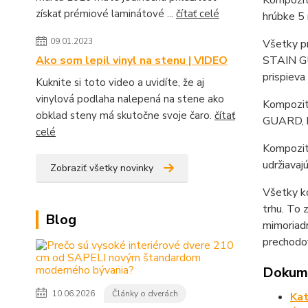
Kompozit
získať prémiové laminátové ...
čítať celé
hrúbke 5
09.01.2023
Všetky p
Ako som lepil vinyl na stenu | VIDEO
STAIN GU
prispieva
Kuknite si toto video a uvidíte, že aj
vinylová podlaha nalepená na stene ako
Kompozit
obklad steny má skutočne svoje čaro.
čítať
GUARD, k
celé
Kompozit
udržiavaj
Zobraziť všetky novinky
Všetky ko
trhu. To
Blog
mimoriadn
prechodov
Dokume
10.06.2026
Články o dverách
Kat