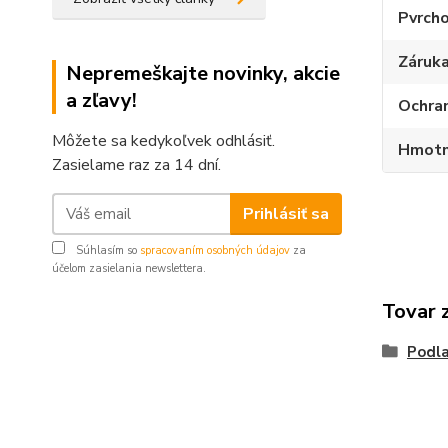
Pvrcho
Záruka
Nepremeškajte novinky, akcie
a zľavy!
Ochran
Môžete sa kedykoľvek odhlásiť.
Hmotn
Zasielame raz za 14 dní.
Prihlásiť sa
Súhlasím so
spracovaním osobných údajov
za
účelom zasielania newslettera.
Tovar 
Podla