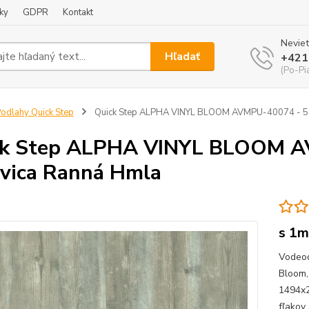
ky
GDPR
Kontakt
Neviet
Hľadať
+421
(Po-Pi
odlahy Quick Step
Quick Step ALPHA VINYL BLOOM AVMPU-40074 - 5
ck Step ALPHA VINYL BLOOM 
vica Ranná Hmla
s 1m
Vodeod
Bloom,
1494x2
fľako