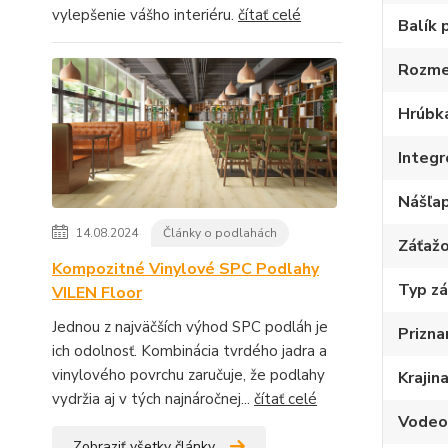
vylepšenie vášho interiéru.
čítať celé
Balík 
Rozme
Hrúbk
Integ
Nášľap
14.08.2024
Články o podlahách
Záťažo
Kompozitné Vinylové SPC Podlahy
Typ z
VILEN Floor
Jednou z najväčších výhod SPC podláh je
Prizna
ich odolnosť. Kombinácia tvrdého jadra a
vinylového povrchu zaručuje, že podlahy
Krajin
vydržia aj v tých najnáročnej...
čítať celé
Vodeo
Zobraziť všetky články