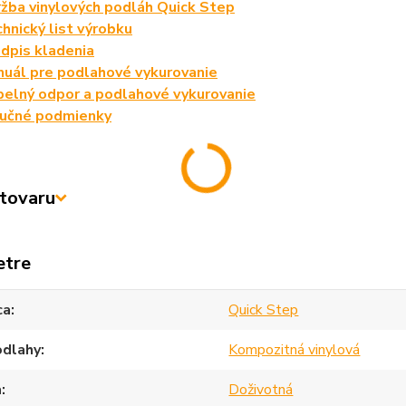
žba vinylových podláh Quick Step
hnický list výrobku
dpis kladenia
uál pre podlahové vykurovanie
elný odpor a podlahové vykurovanie
ručné podmienky
tovaru
etre
ca
Quick Step
odlahy
Kompozitná vinylová
a
Doživotná