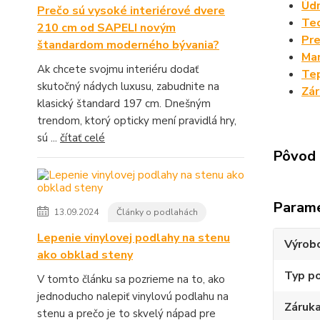
Údr
Prečo sú vysoké interiérové dvere
Tec
210 cm od SAPELI novým
Pre
štandardom moderného bývania?
Man
Ak chcete svojmu interiéru dodať
Tep
skutočný nádych luxusu, zabudnite na
Zá
klasický štandard 197 cm. Dnešným
trendom, ktorý opticky mení pravidlá hry,
sú ...
čítať celé
Pôvod 
Param
13.09.2024
Články o podlahách
Lepenie vinylovej podlahy na stenu
Výrob
ako obklad steny
Typ p
V tomto článku sa pozrieme na to, ako
jednoducho nalepiť vinylovú podlahu na
Záruk
stenu a prečo je to skvelý nápad pre