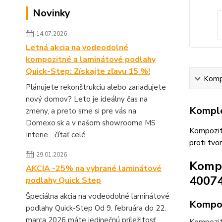
Novinky
14.07.2026
Letná akcia na vodeodolné
kompozitné a laminátové podlahy
Quick-Step: Získajte zľavu 15 %!
Kompl
Plánujete rekonštrukciu alebo zariaďujete
nový domov? Leto je ideálny čas na
Komple
zmeny, a preto sme si pre vás na
Domexo.sk a v našom showroome MS
Kompozit
Interie...
čítať celé
proti tv
29.01.2026
Kompo
AKCIA -25% na vybrané laminátové
40074
podlahy Quick Step
Špeciálna akcia na vodeodolné laminátové
Kompoz
podlahy Quick-Step Od 9. februára do 22.
marca 2026 máte jedinečnú príležitosť