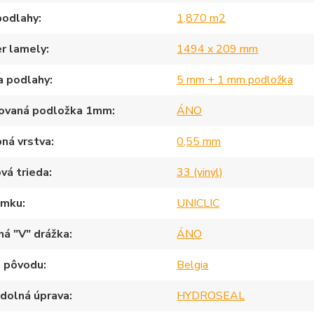
podlahy
1,870 m2
r lamely
1494 x 209 mm
a podlahy
5 mm + 1 mm podložka
rovaná podložka 1mm
ÁNO
ná vrstva
0,55 mm
vá trieda
33 (vinyl)
ámku
UNICLIC
ná "V" drážka
ÁNO
a pôvodu
Belgia
dolná úprava
HYDROSEAL