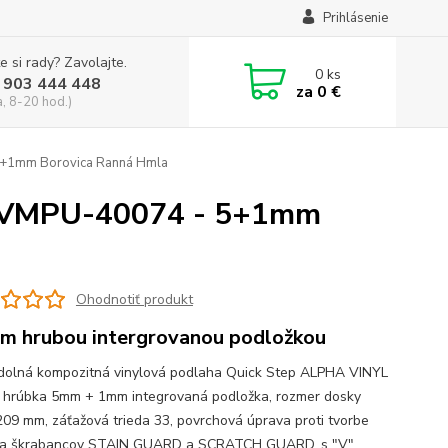
Prihlásenie
e si rady? Zavolajte.
0
ks
 903 444 448
za
0 €
a, 8-20 hod.)
+1mm Borovica Ranná Hmla
AVMPU-40074 - 5+1mm
Ohodnotiť produkt
m hrubou intergrovanou podložkou
olná kompozitná vinylová podlaha Quick Step ALPHA VINYL
 hrúbka 5mm + 1mm integrovaná podložka, rozmer dosky
09 mm, záťažová trieda 33, povrchová úprava proti tvorbe
v a škrabancov STAIN GUARD a SCRATCH GUARD, s "V"