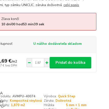
mi, typ zámku UNICLIC, záruka doživotná.
celý popis
Zľava končí:
10
dní
00
hod
53
min
38
sek
tupnosť
U nášho dodávateľa skladom
,69 €
/
m2
Pridať do košíka
77 €
bez DPH
roduktu:
AVMPU-40074
Výrobca:
Quick Step
dlahy:
Kompozitná vinylová
Záruka:
Doživotná
odlahy:
1,870 m2
Hrúbka
5 mm + 1 mm