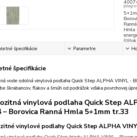
Integr
etné špecifikácie
Parametre
Ho
tné špecifikácie
ná vode odolná vinylová podlaha Quick Step ALPHA VINYL - 
orbe škrabancov, fľakov a šmúh od podrážok vďaka povrchov
zitná vinylová podlaha Quick Step 
 – Borovica Ranná Hmla 5+1mm tr.33
itné vinylové podlahy Quick Step ALPHA VIN