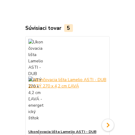
Súvisiaci tovar
5
Ukončovacia lišta Lamelio ASTI - DUB
Ukončovacia