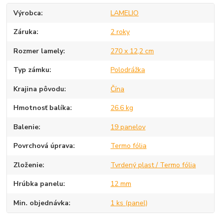
Výrobca
LAMELIO
Záruka
2 roky
Rozmer lamely
270 x 12,2 cm
Typ zámku
Polodrážka
Krajina pôvodu
Čína
Hmotnosť balíka
26.6 kg
Balenie
19 panelov
Povrchová úprava
Termo fólia
Zloženie
Tvrdený plast / Termo fólia
Hrúbka panelu
12 mm
Min. objednávka
1 ks (panel)