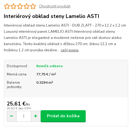
Ohodnotiť produkt
Interiérový obklad steny Lamelio ASTI
Interiérový obklad steny Lamelio ASTI - DUB ZLATÝ - 270 x 12,2 x 1,2 cm
Luxusný interiérový panel LAMELIO ASTI Interiérový obklad steny
Lamelio ASTI je elegantné a moderné riešenie pre váš domov alebo
kanceláriu. Tento kvalitný obklad s dĺžkou 270 cm, šírkou 12,2 cm a
hrúbkou 1,2 cm ponúka ideálne...
celý popis
Dostupnosť
Ihneď k odberu
Merná cena
77,75 € / m²
Balenie
0.3294 m²
jednotky
25,61 €
/
ks
20,82 €
bez DPH
Pridať do košíka