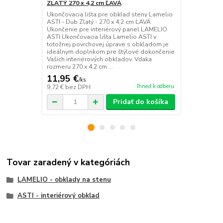
ZLATÝ 270 x 4,2 cm ĽAVÁ
ZLATÝ 270 x
Ukončovacia lišta pre obklad steny Lamelio
Ukončovacia 
ASTI - Dub Zlatý - 270 x 4,2 cm ĽAVÁ
ASTI - Dub Z
Ukončenie pre interiérový panel LAMELIO
Ukončenie p
ASTI Ukončovacia lišta Lamelio ASTI v
ASTI Ukončov
totožnej povrchovej úprave s obkladom je
totožnej pov
ideálnym doplnkom pre štýlové dokončenie
ideálnym do
Vašich interiérových obkladov. Vďaka
Vašich inter
rozmeru 270 x 4,2 cm ...
rozmeru 270 x
11,95 €
11,95 €
/
ks
/
k
Ihneď k odberu
9,72 €
bez DPH
9,72 €
bez D
Pridať do košíka
Tovar zaradený v kategóriách
LAMELIO - obklady na stenu
ASTI - interiérový obklad