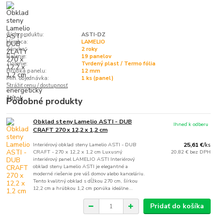
Číslo produktu:
ASTI-DZ
Výrobca:
LAMELIO
Záruka:
2 roky
Balenie:
19 panelov
Zloženie:
Tvrdený plast / Termo fólia
Hrúbka panelu:
12 mm
Min. objednávka:
1 ks (panel)
Strážiť cenu / dostupnosť
Podobné produkty
Obklad steny Lamelio ASTI - DUB
Ihneď k odberu
CRAFT 270 x 12,2 x 1,2 cm
Interiérový obklad steny Lamelio ASTI - DUB
25,61 €
/
ks
CRAFT - 270 x 12,2 x 1,2 cm Luxusný
20,82 €
bez DPH
interiérový panel LAMELIO ASTI Interiérový
obklad steny Lamelio ASTI je elegantné a
moderné riešenie pre váš domov alebo kanceláriu.
Tento kvalitný obklad s dĺžkou 270 cm, šírkou
12,2 cm a hrúbkou 1,2 cm ponúka ideálne...
Pridať do košíka