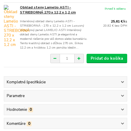
Obklad steny Lamelio ASTI -
Ihneď k odberu
STRIEBORNÁ 270 x 12,2 x 1,2 cm
Interiérový obklad steny Lamelio ASTI -
25,61 €
/
ks
STRIEBORNÁ - 270 x 12,2 x 1,2 cm Luxusný
20,82 €
bez DPH
interiérový panel LAMELIO ASTI Interiérový
obklad steny Lamelio ASTI je elegantné a
moderné riešenie pre váš domov alebo kanceláriu.
Tento kvalitný obklad s dĺžkou 270 cm, šírkou
12,2 cm a hrúbkou 1,2 cm ponúka ideáln...
Pridať do košíka
Kompletné špecifikácie
Parametre
Hodnotenie
0
Komentáre
0