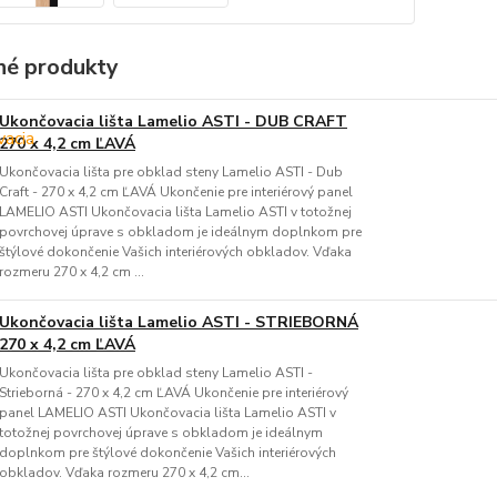
é produkty
Ukončovacia lišta Lamelio ASTI - DUB CRAFT
270 x 4,2 cm ĽAVÁ
Ukončovacia lišta pre obklad steny Lamelio ASTI - Dub
Craft - 270 x 4,2 cm ĽAVÁ Ukončenie pre interiérový panel
LAMELIO ASTI Ukončovacia lišta Lamelio ASTI v totožnej
povrchovej úprave s obkladom je ideálnym doplnkom pre
štýlové dokončenie Vašich interiérových obkladov. Vďaka
rozmeru 270 x 4,2 cm ...
Ukončovacia lišta Lamelio ASTI - STRIEBORNÁ
270 x 4,2 cm ĽAVÁ
Ukončovacia lišta pre obklad steny Lamelio ASTI -
Strieborná - 270 x 4,2 cm ĽAVÁ Ukončenie pre interiérový
panel LAMELIO ASTI Ukončovacia lišta Lamelio ASTI v
totožnej povrchovej úprave s obkladom je ideálnym
doplnkom pre štýlové dokončenie Vašich interiérových
obkladov. Vďaka rozmeru 270 x 4,2 cm...