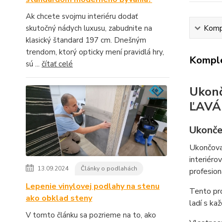
Ak chcete svojmu interiéru dodať
skutočný nádych luxusu, zabudnite na
Kompl
klasický štandard 197 cm. Dnešným
trendom, ktorý opticky mení pravidlá hry,
Komple
sú ...
čítať celé
Ukonč
ĽAVÁ
Ukonče
Ukončova
interiéro
13.09.2024
Články o podlahách
profesion
Lepenie vinylovej podlahy na stenu
Tento pr
ako obklad steny
ladí s ka
V tomto článku sa pozrieme na to, ako