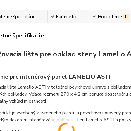
etné špecifikácie
Parametre
Hodnotenie
0
tné špecifikácie
ovacia lišta pre obklad steny Lamelio A
nie pre interiérový panel LAMELIO ASTI
cia lišta Lamelio ASTI v totožnej povrchovej úprave s obkladom
vých obkladov. Vďaka rozmeru 270 x 4,2 cm ponúka dostatočnú d
álny vzhľad miestnosti.
odukt je vyrobený z tvrdeného plastu a povrchovo upravený pre
ždým dekorom interiérového obkladu stien Lamelio ASTI a posky