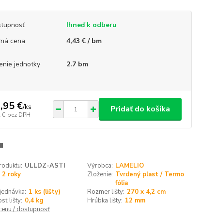
tupnosť
Ihneď k odberu
ná cena
4,43 € / bm
enie jednotky
2.7 bm
,95 €
/
ks
Pridať do košíka
 €
bez DPH
roduktu:
ULLDZ-ASTI
Výrobca:
LAMELIO
2 roky
Zloženie:
Tvrdený plast / Termo
fólia
jednávka:
1 ks (lišty)
Rozmer lišty:
270 x 4,2 cm
ť lišty:
0,4 kg
Hrúbka lišty:
12 mm
 cenu / dostupnosť