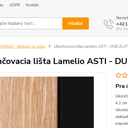
ky
GDPR
Kontakt
Neviet
Hľadať
+421
(Po-Pi
AMELIO - obklady na stenu
Ukončovacia lišta Lamelio ASTI - DUB ZLA
čovacia lišta Lamelio ASTI - D
Pre 
Ukončo
4,2 cm
Ukončo
obklad
interi