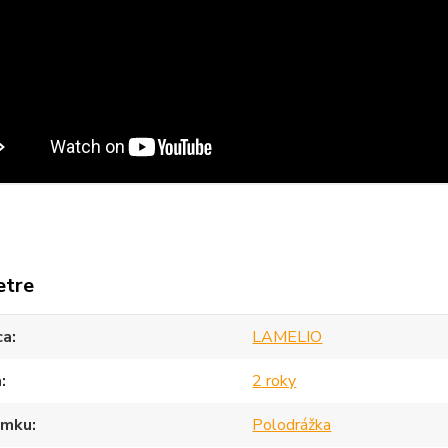
etre
ca
LAMELIO
a
2 roky
ámku
Polodrážka