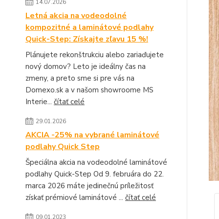
14.07.2026
Letná akcia na vodeodolné
kompozitné a laminátové podlahy
Quick-Step: Získajte zľavu 15 %!
Plánujete rekonštrukciu alebo zariaďujete
nový domov? Leto je ideálny čas na
zmeny, a preto sme si pre vás na
Domexo.sk a v našom showroome MS
Interie...
čítať celé
29.01.2026
AKCIA -25% na vybrané laminátové
podlahy Quick Step
Špeciálna akcia na vodeodolné laminátové
podlahy Quick-Step Od 9. februára do 22.
marca 2026 máte jedinečnú príležitosť
získať prémiové laminátové ...
čítať celé
09.01.2023