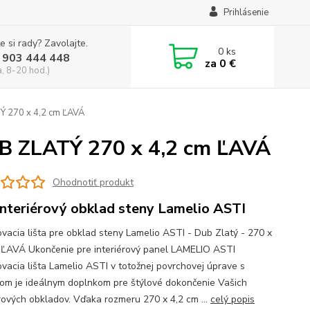
Prihlásenie
e si rady? Zavolajte.
0
ks
 903 444 448
za
0 €
a, 8-20 hod.)
TÝ 270 x 4,2 cm ĽAVÁ
UB ZLATÝ 270 x 4,2 cm ĽAVÁ
Ohodnotiť produkt
interiérový obklad steny Lamelio ASTI
vacia lišta pre obklad steny Lamelio ASTI - Dub Zlatý - 270 x
 ĽAVÁ Ukončenie pre interiérový panel LAMELIO ASTI
vacia lišta Lamelio ASTI v totožnej povrchovej úprave s
om je ideálnym doplnkom pre štýlové dokončenie Vašich
érových obkladov. Vďaka rozmeru 270 x 4,2 cm ...
celý popis