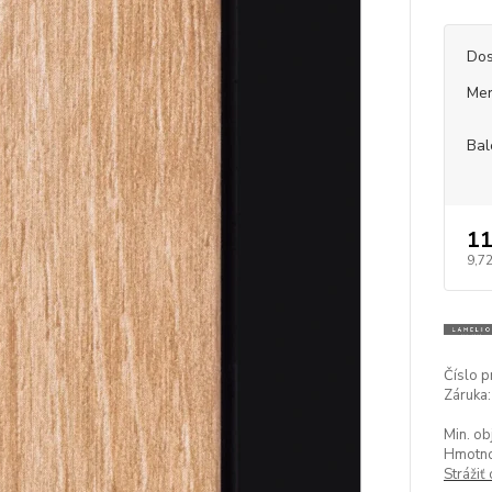
Dos
Mer
Bal
11
9,72
Číslo p
Záruka:
Min. ob
Hmotnos
Strážiť