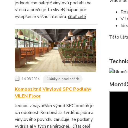
Vlastnost
jednoducho nalepiť vinylovú podlahu na
stenu a prečo je to skvelý nápad pre
Roz
vylepšenie vášho interiéru.
čítať celé
V t
Ide
Táto lišt
Techni
14.08.2024
Články o podlahách
Montáž
Kompozitné Vinylové SPC Podlahy
VILEN Floor
Jednou z najväčších výhod SPC podláh je
ich odolnosť. Kombinácia tvrdého jadra a
vinylového povrchu zaručuje, že podlahy
vydržia aj v tých najnáročnej...
čítať celé