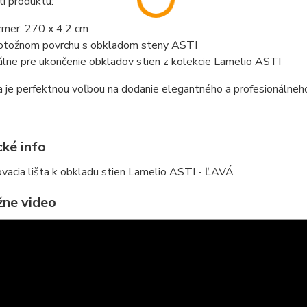
i produktu:
mer: 270 x 4,2 cm
otožnom povrchu s obkladom steny ASTI
álne pre ukončenie obkladov stien z kolekcie Lamelio ASTI
a je perfektnou voľbou na dodanie elegantného a profesionálne
cké info
ne video