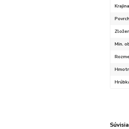
Krajin
Povrc
Zlože
Min. o
Rozmer
Hmotno
Hrúbka
Súvisia