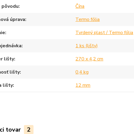
a pôvodu
Čína
hová úprava
Termo fólia
nie
Tvrdený plast / Termo fólia
bjednávka
1 ks (lišty)
 lišty
270 x 4,2 cm
sť lišty
0,4 kg
 lišty
12 mm
ci tovar
2