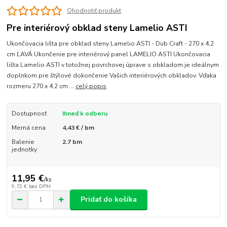
Ohodnotiť produkt
Pre interiérový obklad steny Lamelio ASTI
Ukončovacia lišta pre obklad steny Lamelio ASTI - Dub Craft - 270 x 4,2
cm ĽAVÁ Ukončenie pre interiérový panel LAMELIO ASTI Ukončovacia
lišta Lamelio ASTI v totožnej povrchovej úprave s obkladom je ideálnym
doplnkom pre štýlové dokončenie Vašich interiérových obkladov. Vďaka
rozmeru 270 x 4,2 cm ...
celý popis
Dostupnosť
Ihneď k odberu
Merná cena
4,43 € / bm
Balenie
2.7 bm
jednotky
11,95 €
/
ks
9,72 €
bez DPH
Pridať do košíka