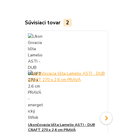
Súvisiaci tovar
2
Ukončovacia lišta Lamelio ASTI - DUB
Lepidlo na 
CRAFT 270 x 2,6 cm PRAVÁ
Lepidlo pre 