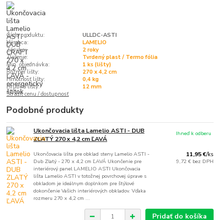
Číslo produktu:
ULLDC-ASTI
Výrobca:
LAMELIO
Záruka:
2 roky
Zloženie:
Tvrdený plast / Termo fólia
Min. objednávka:
1 ks (lišty)
Rozmer lišty:
270 x 4,2 cm
Hmotnosť lišty:
0,4 kg
Hrúbka lišty:
12 mm
Strážiť cenu / dostupnosť
Podobné produkty
Ukončovacia lišta Lamelio ASTI - DUB
Ihneď k odberu
ZLATÝ 270 x 4,2 cm ĽAVÁ
Ukončovacia lišta pre obklad steny Lamelio ASTI -
11,95 €
/
ks
Dub Zlatý - 270 x 4,2 cm ĽAVÁ Ukončenie pre
9,72 €
bez DPH
interiérový panel LAMELIO ASTI Ukončovacia
lišta Lamelio ASTI v totožnej povrchovej úprave s
obkladom je ideálnym doplnkom pre štýlové
dokončenie Vašich interiérových obkladov. Vďaka
rozmeru 270 x 4,2 cm ...
Pridať do košíka