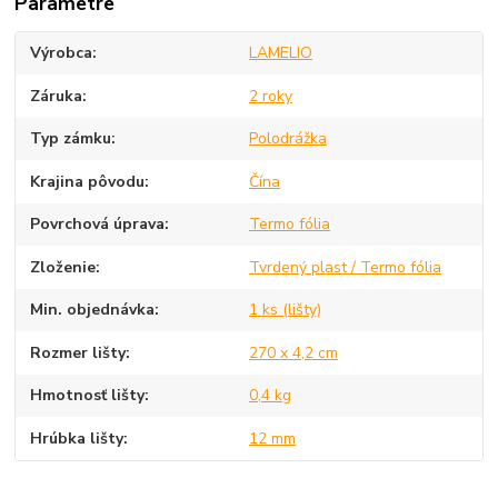
Parametre
Výrobca
LAMELIO
Záruka
2 roky
Typ zámku
Polodrážka
Krajina pôvodu
Čína
Povrchová úprava
Termo fólia
Zloženie
Tvrdený plast / Termo fólia
Min. objednávka
1 ks (lišty)
Rozmer lišty
270 x 4,2 cm
Hmotnosť lišty
0,4 kg
Hrúbka lišty
12 mm