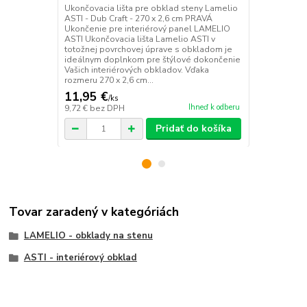
LAMELIO Lep
Ukončovacia lišta pre obklad steny Lamelio
vodnej báze
ASTI - Dub Craft - 270 x 2,6 cm PRAVÁ
stien je špe
Ukončenie pre interiérový panel LAMELIO
a spoľahlivú
ASTI Ukončovacia lišta Lamelio ASTI v
Vďaka svojej
totožnej povrchovej úprave s obkladom je
životnému pr
ideálnym doplnkom pre štýlové dokončenie
vysokú počiat
Vašich interiérových obkladov. Vďaka
rozmeru 270 x 2,6 cm...
11,95 €
7,12 €
/
ks
/
ks
Ihneď k odberu
9,72 €
bez DPH
5,79 €
bez D
Pridať do košíka
Tovar zaradený v kategóriách
LAMELIO - obklady na stenu
ASTI - interiérový obklad