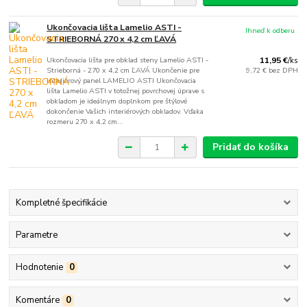
Ukončovacia lišta Lamelio ASTI -
Ihneď k odberu
STRIEBORNÁ 270 x 4,2 cm ĽAVÁ
Ukončovacia lišta pre obklad steny Lamelio ASTI -
11,95 €
/
ks
Strieborná - 270 x 4,2 cm ĽAVÁ Ukončenie pre
9,72 €
bez DPH
interiérový panel LAMELIO ASTI Ukončovacia
lišta Lamelio ASTI v totožnej povrchovej úprave s
obkladom je ideálnym doplnkom pre štýlové
dokončenie Vašich interiérových obkladov. Vďaka
rozmeru 270 x 4,2 cm...
Pridať do košíka
Kompletné špecifikácie
Parametre
Hodnotenie
0
Komentáre
0