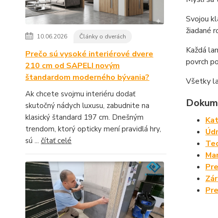
Svojou kl
žiadané r
10.06.2026
Články o dverách
Každá la
Prečo sú vysoké interiérové dvere
povrch po
210 cm od SAPELI novým
štandardom moderného bývania?
Všetky l
Ak chcete svojmu interiéru dodať
Dokume
skutočný nádych luxusu, zabudnite na
klasický štandard 197 cm. Dnešným
Kat
trendom, ktorý opticky mení pravidlá hry,
Údr
sú ...
čítať celé
Tec
Man
Pre
Zá
Pre