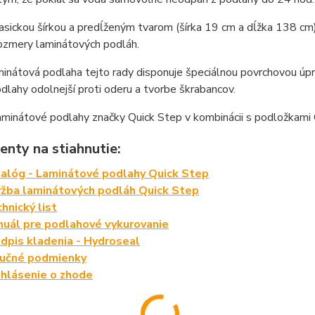
asickou šírkou a predĺženým tvarom (šírka 19 cm a dĺžka 138 cm)
ozmery laminátových podláh.
minátová podlaha tejto rady disponuje špeciálnou povrchovou 
dlahy odolnejší proti oderu a tvorbe škrabancov.
aminátové podlahy značky Quick Step v kombinácii s podložkami 
nty na stiahnutie:
alóg - Laminátové podlahy Quick Step
žba laminátových podláh Quick Step
hnický list
uál pre podlahové vykurovanie
dpis kladenia - Hydroseal
ručné podmienky
hlásenie o zhode