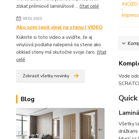
získať prémiové laminátové ...
čítať celé
09.01.2023
Ako som lepil vinyl na stenu | VIDEO
Kuknite si toto video a uvidíte, že aj
Kompl
vinylová podlaha nalepená na stene ako
obklad steny má skutočne svoje čaro.
čítať
celé
Komple
Vode odo
Zobraziť všetky novinky
SCRATC
Quick
Blog
Laminá
Všetky l
drážkami
Myslí sa 