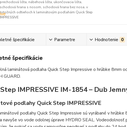
prechodová lišta, nábehová lišta, ukončovacia lišta,
schodová hrana s nosom, schodová hrana bez nosa, v
totožných odtieňoch k laminátovým podlahám Quick Step
IMPRESSIVE
etné špecifikácie
Parametre
Hodnotenie
0
tné špecifikácie
lná laminátová podlaha Quick Step Impressive o hrúbke 8mm odo
H GUARD.
 Step IMPRESSIVE IM-1854 – Dub Jemn
tové podlahy Quick Step IMPRESSIVE
aminátové podlahy Quick Step Impressive sú vyrábané v hrúbke 
 a navyše vo vode odolnej úprave HYDRO SEAL. Vodeodolnosť pri
tým, že pokiaľ sa voda samovoľne neodparí z podlahy do 24 hod. t