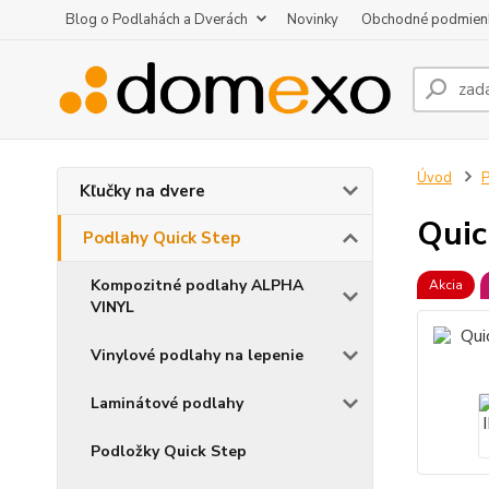
Blog o Podlahách a Dverách
Novinky
Obchodné podmien
Úvod
P
Kľučky na dvere
Quic
Podlahy Quick Step
Kompozitné podlahy ALPHA
Akcia
VINYL
Vinylové podlahy na lepenie
Laminátové podlahy
Podložky Quick Step