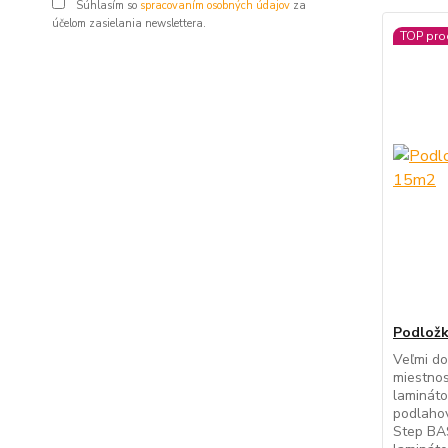
Súhlasím so
spracovaním osobných údajov
za
účelom zasielania newslettera.
TOP pro
Podložk
Veľmi do
miestnos
laminát
podlahov
Step BA