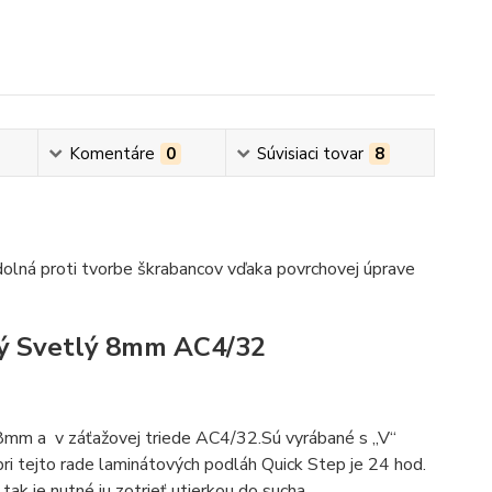
Komentáre
0
Súvisiaci tovar
8
lná proti tvorbe škrabancov vďaka povrchovej úprave
ý Svetlý 8mm AC4/32
8mm a v záťažovej triede AC4/32.Sú vyrábané s „V“
 tejto rade laminátových podláh Quick Step je 24 hod.
ak je nutné ju zotrieť utierkou do sucha.