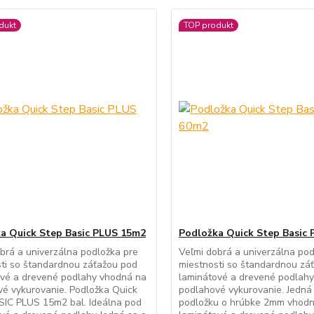
dukt
TOP produkt
a Quick Step Basic PLUS 15m2
Podložka Quick Step Basic
brá a univerzálna podložka pre
Veľmi dobrá a univerzálna pod
ti so štandardnou záťažou pod
miestnosti so štandardnou zá
ové a drevené podlahy vhodná na
laminátové a drevené podlah
é vykurovanie. Podložka Quick
podlahové vykurovanie. Jedná
SIC PLUS 15m2 bal. Ideálna pod
podložku o hrúbke 2mm vhod