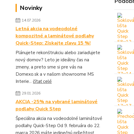
Podobn
Novinky
14.07.2026
Letná akcia na vodeodolné
kompozitné a laminátové podlahy
Quick-Step: Získajte zľavu 15 %!
Plánujete rekonštrukciu alebo zariaďujete
nový domov? Leto je ideálny čas na
zmeny, a preto sme si pre vás na
Domexo.sk a v našom showroome MS
Interie...
čítať celé
29.01.2026
AKCIA -25% na vybrané laminátové
podlahy Quick Step
Špeciálna akcia na vodeodolné laminátové
podlahy Quick-Step Od 9. februára do 22.
marca 2026 máte jedinečnú príležitosť