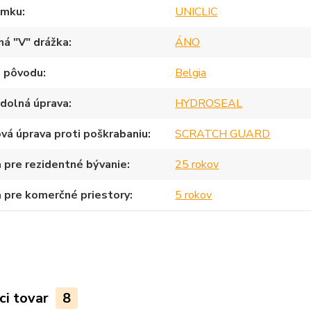
ámku
UNICLIC
ná "V" drážka
ÁNO
a pôvodu
Belgia
dolná úprava
HYDROSEAL
vá úprava proti poškrabaniu
SCRATCH GUARD
 pre rezidentné bývanie
25 rokov
 pre komerčné priestory
5 rokov
ci tovar
8