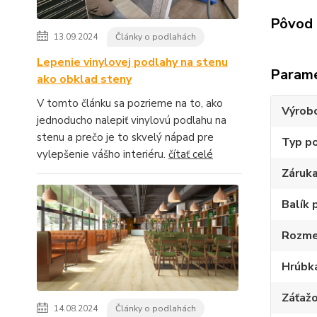
Pôvod 
13.09.2024
Články o podlahách
Lepenie vinylovej podlahy na stenu
Param
ako obklad steny
V tomto článku sa pozrieme na to, ako
Výrob
jednoducho nalepiť vinylovú podlahu na
stenu a prečo je to skvelý nápad pre
Typ p
vylepšenie vášho interiéru.
čítať celé
Záruk
Balík 
Rozme
Hrúbk
Záťažo
14.08.2024
Články o podlahách