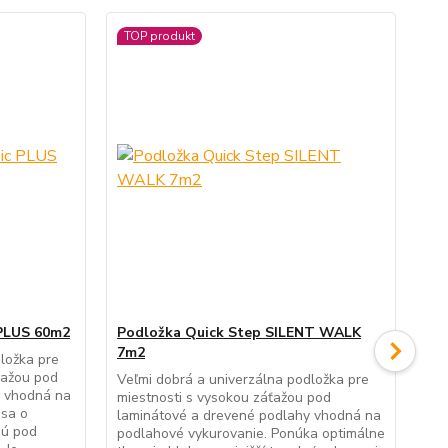
TOP produkt
 PLUS 60m2
Podložka Quick Step SILENT WALK
Po
7m2
Co
ložka pre
ťažou pod
Veľmi dobrá a univerzálna podložka pre
Veľ
y vhodná na
miestnosti s vysokou záťažou pod
mie
 sa o
laminátové a drevené podlahy vhodná na
lam
nú pod
podlahové vykurovanie. Ponúka optimálne
pod