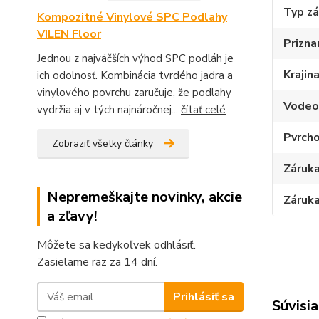
Typ z
Kompozitné Vinylové SPC Podlahy
VILEN Floor
Prizna
Jednou z najväčších výhod SPC podláh je
Krajin
ich odolnosť. Kombinácia tvrdého jadra a
vinylového povrchu zaručuje, že podlahy
Vodeo
vydržia aj v tých najnáročnej...
čítať celé
Pvrcho
Zobraziť všetky články
Záruka
Nepremeškajte novinky, akcie
Záruka
a zľavy!
Môžete sa kedykoľvek odhlásiť.
Zasielame raz za 14 dní.
Prihlásiť sa
Súvisia