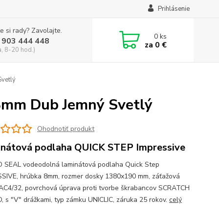
Prihlásenie
e si rady? Zavolajte.
0
ks
 903 444 448
za
0 €
a, 8-20 hod.)
vetlý
8mm Dub Jemný Svetlý
Ohodnotiť produkt
nátová podlaha QUICK STEP Impressive
SEAL vodeodolná laminátová podlaha Quick Step
SIVE, hrúbka 8mm, rozmer dosky 1380x190 mm, záťažová
 AC4/32, povrchová úprava proti tvorbe škrabancov SCRATCH
 s "V" drážkami, typ zámku UNICLIC, záruka 25 rokov.
celý