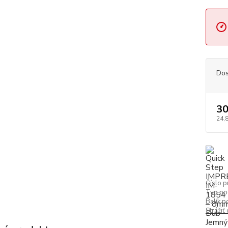
Dos
30
24,
Číslo p
Typ po
Balík p
Strážiť