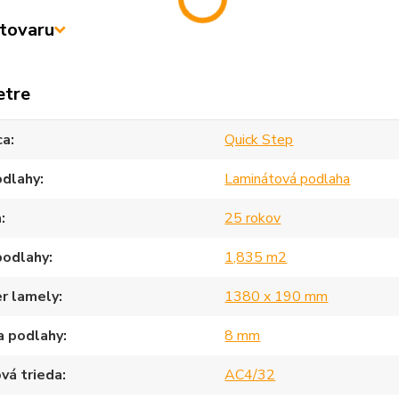
tovaru
etre
ca
Quick Step
odlahy
Laminátová podlaha
a
25 rokov
podlahy
1,835 m2
r lamely
1380 x 190 mm
a podlahy
8 mm
vá trieda
AC4/32