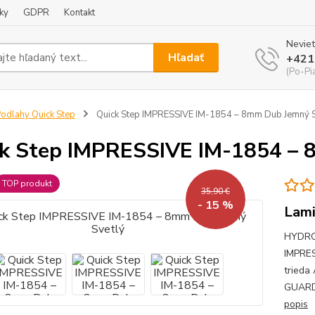
ky
GDPR
Kontakt
Neviet
Hľadať
+421
(Po-Pi
odlahy Quick Step
Quick Step IMPRESSIVE IM-1854 – 8mm Dub Jemný S
k Step IMPRESSIVE IM-1854 – 
TOP produkt
35,90 €
- 15 %
Lami
HYDRO 
IMPRES
trieda
GUARD,
popis