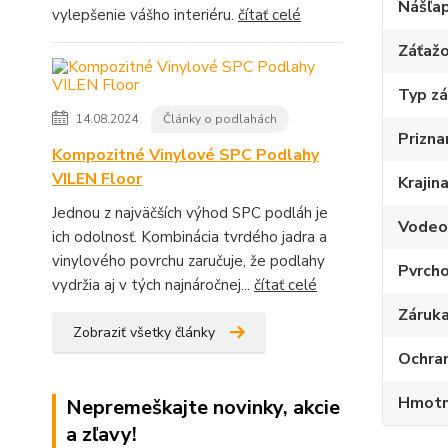
Nášľap
vylepšenie vášho interiéru.
čítať celé
Záťažo
Typ z
14.08.2024
Články o podlahách
Prizna
Kompozitné Vinylové SPC Podlahy
VILEN Floor
Krajin
Jednou z najväčších výhod SPC podláh je
Vodeo
ich odolnosť. Kombinácia tvrdého jadra a
vinylového povrchu zaručuje, že podlahy
Pvrcho
vydržia aj v tých najnáročnej...
čítať celé
Záruka
Zobraziť všetky články
Ochran
Hmotn
Nepremeškajte novinky, akcie
a zľavy!