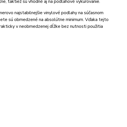
ľne, taktiež sú vhodné aj na podlahové vykurovanie.
erovo najstabilnejšie vinylové podlahy na súčasnom
v lete sú obmedzené na absolútne minimum. Vďaka tejto
rakticky v neobmedzenej dĺžke bez nutnosti použitia