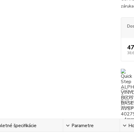
záruka
Dos
47
38,
Číslo p
Typ po
Balík p
Integr
etné špecifikácie
Parametre
Ho