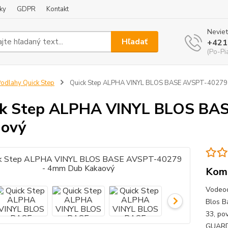
ky
GDPR
Kontakt
Neviet
Hľadať
+421
(Po-Pi
odlahy Quick Step
Quick Step ALPHA VINYL BLOS BASE AVSPT-40279
ck Step ALPHA VINYL BLOS BA
aový
Komp
Vodeod
Blos B
33, po
GUARD 