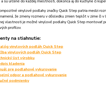
ú a sú určené do každej miestnosti, dokonca aj do kuchyne či kúpe
mpozitné vinylové podlahy značky Quick Step patria medzi rozm
 znamená, že zmeny rozmeru v dôsledku zmien teplôt v zime či 
ej vlastnosti je možné vinylové podlahy Quick Step montovať p
ých profilov.
nty na stiahnutie:
alóg vinylových podláh Quick Step
žba vinylových podláh Quick Step
hnický list výrobku
dpis kladenia
uál pre podlahové vykurovanie
elný odpor a podlahové vykurovanie
ručné podmienky