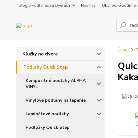
Blog o Podlahách a Dverách
Novinky
Obchodné podmien
Úvod
P
Kľučky na dvere
Qui
Podlahy Quick Step
Kak
Kompozitné podlahy ALPHA
VINYL
Vinylové podlahy na lepenie
Laminátové podlahy
Podložky Quick Step