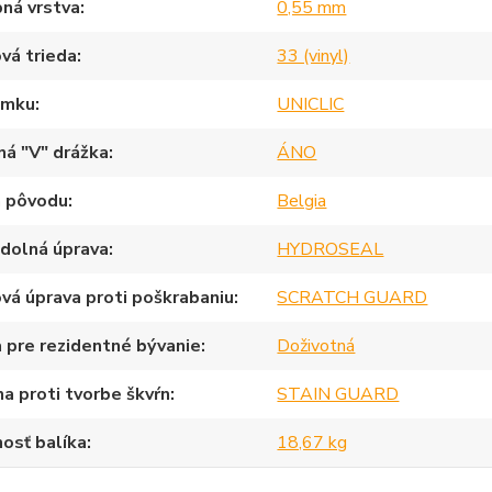
ná vrstva
0,55 mm
vá trieda
33 (vinyl)
ámku
UNICLIC
ná "V" drážka
ÁNO
a pôvodu
Belgia
dolná úprava
HYDROSEAL
vá úprava proti poškrabaniu
SCRATCH GUARD
 pre rezidentné bývanie
Doživotná
a proti tvorbe škvŕn
STAIN GUARD
osť balíka
18,67 kg