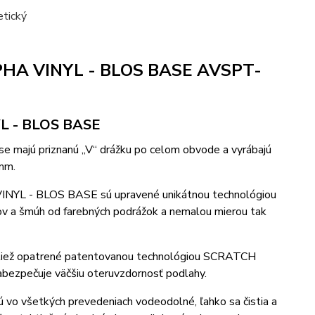
LPHA VINYL - BLOS BASE AVSPT-
YL - BLOS BASE
 majú priznanú „V“ drážku po celom obvode a vyrábajú
mm.
VINYL - BLOS BASE sú upravené unikátnou technológiou
ov a šmúh od farebných podrážok a nemalou mierou tak
tiež opatrené patentovanou technológiou SCRATCH
abezpečuje väčšiu oteruvzdornosť podlahy.
o všetkých prevedeniach vodeodolné, ľahko sa čistia a