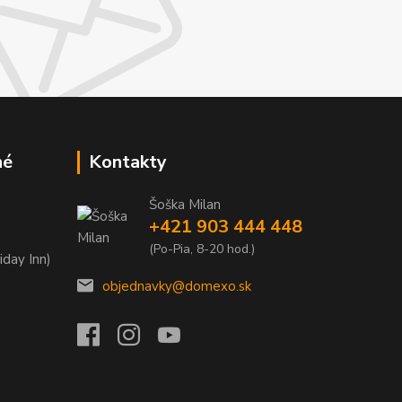
né
Kontakty
Šoška Milan
+421 903 444 448
(Po-Pia, 8-20 hod.)
iday Inn)
objednavky@domexo.sk