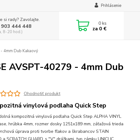
Prihlásenie
e si rady? Zavolajte.
0
ks
 903 444 448
za
0 €
a, 8-20 hod.)
 - 4mm Dub Kakaový
SE AVSPT-40279 - 4mm Dub
Ohodnotiť produkt
ozitná vinylová podlaha Quick Step
olná kompozitná vinylová podlaha Quick Step ALPHA VINYL
ase, hrúbka 4mm, rozmer dosky 1251x189 mm, záťažová trieda
vrchová úprava proti tvorbe fľakov a škrabancov STAIN
a SCRATCH GUARD, s "V" drážkami, typ zámku UNICLIC,