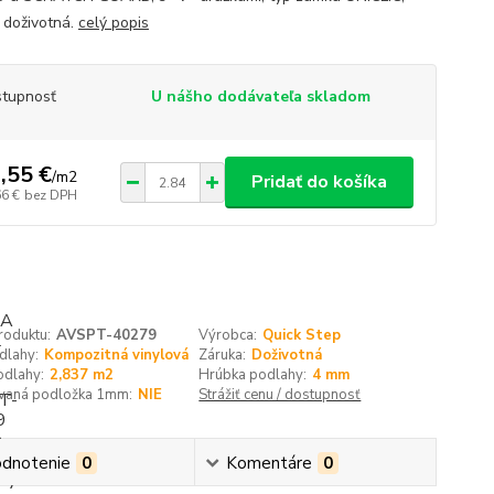
 doživotná.
celý popis
tupnosť
U nášho dodávateľa skladom
,55 €
/
m2
Pridať do košíka
66 €
bez DPH
roduktu:
AVSPT-40279
Výrobca:
Quick Step
dlahy:
Kompozitná vinylová
Záruka:
Doživotná
odlahy:
2,837 m2
Hrúbka podlahy:
4 mm
ovaná podložka 1mm:
NIE
Strážiť cenu / dostupnosť
dnotenie
0
Komentáre
0