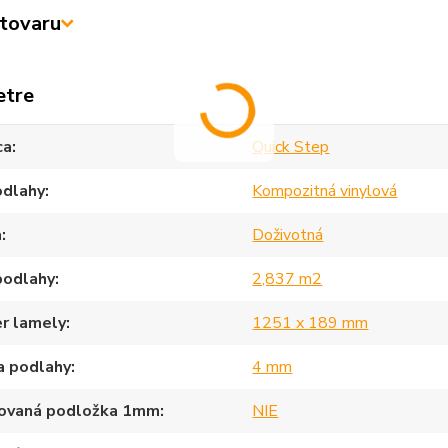
tovaru
etre
ca
Quick Step
odlahy
Kompozitná vinylová
a
Doživotná
podlahy
2,837 m2
r lamely
1251 x 189 mm
a podlahy
4 mm
rovaná podložka 1mm
NIE