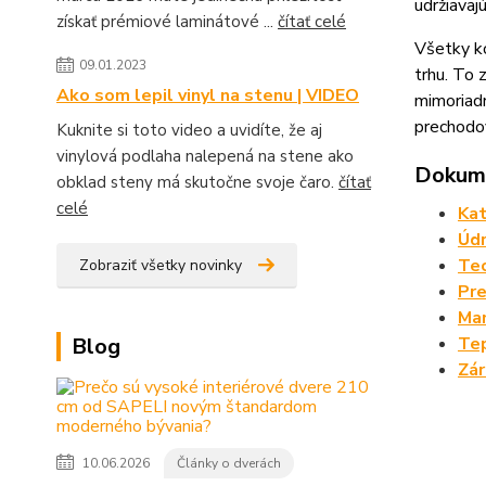
udržiavaj
získať prémiové laminátové ...
čítať celé
Všetky ko
09.01.2023
trhu. To
Ako som lepil vinyl na stenu | VIDEO
mimoriadn
prechodov
Kuknite si toto video a uvidíte, že aj
vinylová podlaha nalepená na stene ako
Dokume
obklad steny má skutočne svoje čaro.
čítať
celé
Kat
Údr
Tec
Zobraziť všetky novinky
Pre
Man
Blog
Tep
Zá
10.06.2026
Články o dverách