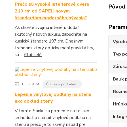
Prečo sú vysoké interiérové dvere
Pôvod 
210 cm od SAPELI novým
štandardom moderného bývania?
Param
Ak chcete svojmu interiéru dodať
skutočný nádych luxusu, zabudnite na
klasický štandard 197 cm. Dnešným
Výrob
trendom, ktorý opticky mení pravidlá hry,
Typ p
sú ...
čítať celé
Záruk
Balík 
13.09.2024
Články o podlahách
Rozme
Lepenie vinylovej podlahy na stenu
ako obklad steny
Hrúbk
V tomto článku sa pozrieme na to, ako
Integ
jednoducho nalepiť vinylovú podlahu na
stenu a prečo je to skvelý nápad pre