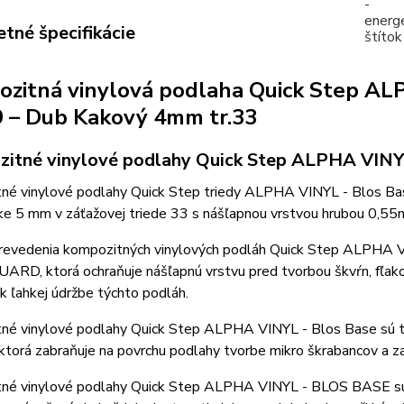
tné špecifikácie
zitná vinylová podlaha Quick Step A
 – Dub Kakový 4mm tr.33
itné vinylové podlahy Quick Step ALPHA VIN
né vinylové podlahy Quick Step triedy ALPHA VINYL - Blos Base
bke 5 mm v záťažovej triede 33 s nášľapnou vrstvou hrubou 0,55
revedenia kompozitných vinylových podláh Quick Step ALPHA 
ARD, ktorá ochraňuje nášľapnú vrstvu pred tvorbou škvŕn, fľak
 k ľahkej údržbe týchto podláh.
né vinylové podlahy Quick Step ALPHA VINYL - Blos Base sú 
torá zabraňuje na povrchu podlahy tvorbe mikro škrabancov a z
né vinylové podlahy Quick Step ALPHA VINYL - BLOS BASE sú v