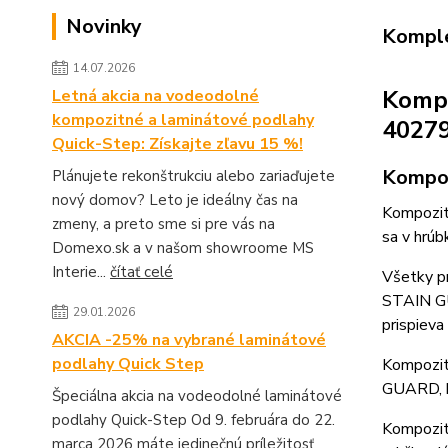
Novinky
Komple
14.07.2026
Kompo
Letná akcia na vodeodolné
kompozitné a laminátové podlahy
40279
Quick-Step: Získajte zľavu 15 %!
Kompoz
Plánujete rekonštrukciu alebo zariaďujete
nový domov? Leto je ideálny čas na
Kompozit
zmeny, a preto sme si pre vás na
sa v hrú
Domexo.sk a v našom showroome MS
Interie...
čítať celé
Všetky p
STAIN GU
29.01.2026
prispieva
AKCIA -25% na vybrané laminátové
podlahy Quick Step
Kompozit
GUARD, k
Špeciálna akcia na vodeodolné laminátové
podlahy Quick-Step Od 9. februára do 22.
Kompozit
marca 2026 máte jedinečnú príležitosť