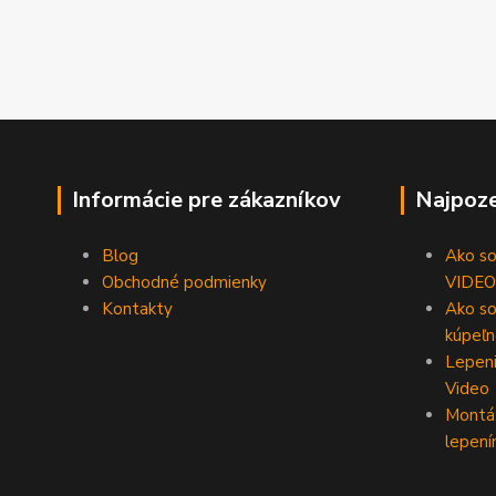
Informácie pre zákazníkov
Najpoze
Blog
Ako som
Obchodné podmienky
VIDEO
Kontakty
Ako so
kúpeľn
Lepeni
Video
Montáž
lepení