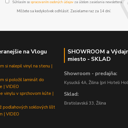
Súhlasím so
spracovaním osobných údajov
za účelom zasielania newslettera.
Môžete sa kedykoľvek odhlásiť. Zasielame raz za 14 dní.
ranejšie na Vlogu
SHOWROOM a Výdaj
miesto - SKLAD
 si nalepil vinyl na stenu |
Showroom - predajňa:
m si položil laminát do
Kysucká 4A, Žilina (pri Hoteli Hol
e | VIDEO
e vinylu v sprchovom kúte |
Sklad:
Bratislavská 33, Žilina
 podlahových soklových líšt
m | VIDEO