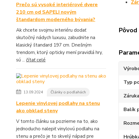
Zá
Prečo sú vysoké interiérové dvere
210 cm od SAPELI novým
štandardom moderného bývania?
Pôvod 
Ak chcete svojmu interiéru dodať
skutočný nádych luxusu, zabudnite na
klasický štandard 197 cm. Dnešným
Param
trendom, ktorý opticky mení pravidlá hry,
sú ...
čítať celé
Výrob
Typ p
13.09.2024
Články o podlahách
Záruk
Lepenie vinylovej podlahy na stenu
Balík 
ako obklad steny
V tomto článku sa pozrieme na to, ako
Rozme
jednoducho nalepiť vinylovú podlahu na
stenu a prečo je to skvelý nápad pre
Hrúbk