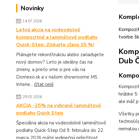
Novinky
Komple
14.07.2026
Kompozit
Letná akcia na vodeodolné
tvorbe š
kompozitné a laminátové podlahy
Quick-Step: Získajte zľavu 15 %!
Kompo
Plánujete rekonštrukciu alebo zariaďujete
Dub Č
nový domov? Leto je ideálny čas na
zmeny, a preto sme si pre vás na
Kompoz
Domexo.sk a v našom showroome MS
Interie...
čítať celé
Kompozit
hrúbke 5
29.01.2026
ale ináč 
AKCIA -25% na vybrané laminátové
podlahy Quick Step
Všetky p
technoló
Špeciálna akcia na vodeodolné laminátové
nemalou m
podlahy Quick-Step Od 9. februára do 22.
marca 2026 máte jedinečnú príležitosť