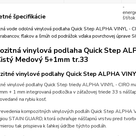
tné špecifikácie
ná vode odolná vinylová podlaha Quick Step ALPHA VINYL - CI
krabancov, fľakov a šmúh od podrážok vďaka povrchovej úp
zitná vinylová podlaha Quick Step A
istý Medový 5+1mm tr.33
itné vinylové podlahy Quick Step ALPHA VINY
né vinylové podlahy Quick Step triedy ALPHA VINYL - CIRO majú
 mm + 1 mm integrovaná podložka v záťažovej triede 33 s nášľa
povedané na rybiu kosť.
revedenia kompozitných vinylových podláh Quick Step ALPHA VI
giou STAIN GUARD, ktorá ochraňuje nášľapnú vrstvu pred tvorbo
ierou tak prispieva k ľahkej údržbe týchto podláh.