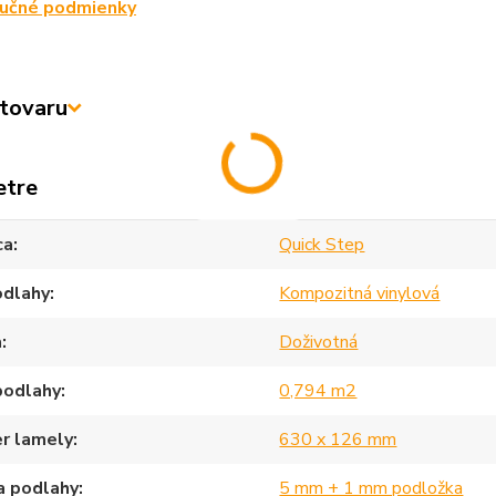
ručné podmienky
tovaru
etre
ca
Quick Step
odlahy
Kompozitná vinylová
a
Doživotná
podlahy
0,794 m2
r lamely
630 x 126 mm
a podlahy
5 mm + 1 mm podložka