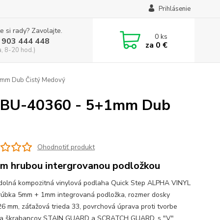
Prihlásenie
e si rady? Zavolajte.
0
ks
 903 444 448
za
0 €
a, 8-20 hod.)
1mm Dub Čistý Medový
HBU-40360 - 5+1mm Dub
Ohodnotiť produkt
m hrubou intergrovanou podložkou
olná kompozitná vinylová podlaha Quick Step ALPHA VINYL
hrúbka 5mm + 1mm integrovaná podložka, rozmer dosky
6 mm, záťažová trieda 33, povrchová úprava proti tvorbe
v a škrabancov STAIN GUARD a SCRATCH GUARD, s "V"