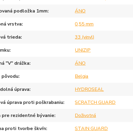
rovaná podložka 1mm
ÁNO
ná vrstva
0,55 mm
vá trieda
33 (vinyl)
ámku
UNIZIP
ná "V" drážka
ÁNO
a pôvodu
Belgia
dolná úprava
HYDROSEAL
vá úprava proti poškrabaniu
SCRATCH GUARD
 pre rezidentné bývanie
Doživotná
a proti tvorbe škvŕn
STAIN GUARD