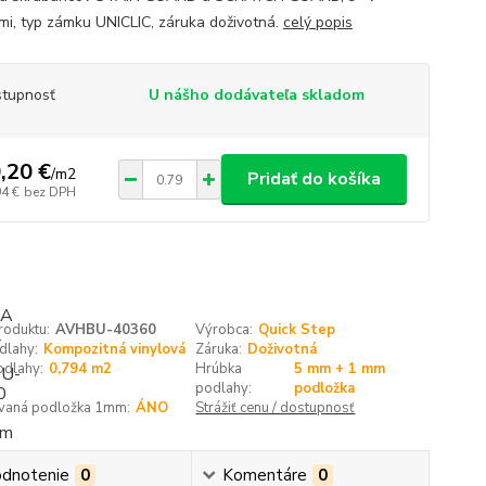
mi, typ zámku UNICLIC, záruka doživotná.
celý popis
tupnosť
U nášho dodávateľa skladom
,20 €
/
m2
Pridať do košíka
94 €
bez DPH
roduktu:
AVHBU-40360
Výrobca:
Quick Step
dlahy:
Kompozitná vinylová
Záruka:
Doživotná
odlahy:
0,794 m2
Hrúbka
5 mm + 1 mm
podlahy:
podložka
ovaná podložka 1mm:
ÁNO
Strážiť cenu / dostupnosť
dnotenie
0
Komentáre
0