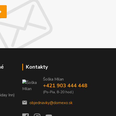
né
Kontakty
Šoška Milan
+421 903 444 448
(Po-Pia, 8-20 hod.)
iday Inn)
objednavky@domexo.sk