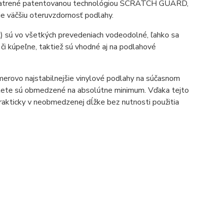
 opatrené patentovanou technológiou SCRATCH GUARD,
e väčšiu oteruvzdornosť podlahy.
) sú vo všetkých prevedeniach vodeodolné, ľahko sa
e či kúpeľne, taktiež sú vhodné aj na podlahové
erovo najstabilnejšie vinylové podlahy na súčasnom
v lete sú obmedzené na absolútne minimum. Vďaka tejto
rakticky v neobmedzenej dĺžke bez nutnosti použitia