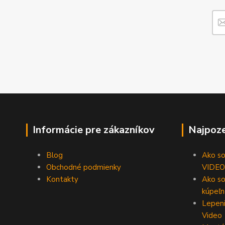
Informácie pre zákazníkov
Najpoze
Blog
Ako som
Obchodné podmienky
VIDEO
Kontakty
Ako so
kúpeľn
Lepeni
Video