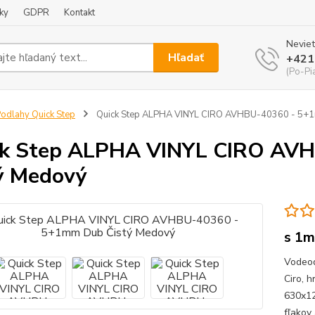
ky
GDPR
Kontakt
Neviet
Hľadať
+421
(Po-Pi
odlahy Quick Step
Quick Step ALPHA VINYL CIRO AVHBU-40360 - 5+
ck Step ALPHA VINYL CIRO AV
ý Medový
s 1m
Vodeod
Ciro, 
630x12
fľako