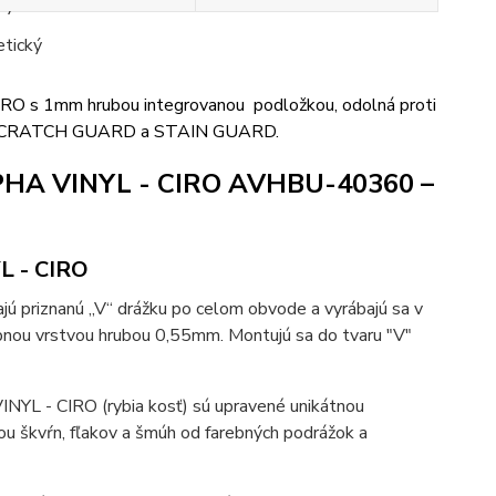
RO s 1mm hrubou integrovanou podložkou, odolná proti
rave SCRATCH GUARD a STAIN GUARD.
LPHA VINYL - CIRO AVHBU-40360 –
L - CIRO
 priznanú „V“ drážku po celom obvode a vyrábajú sa v
pnou vrstvou hrubou 0,55mm. Montujú sa do tvaru "V"
NYL - CIRO (rybia kosť) sú upravené unikátnou
u škvŕn, fľakov a šmúh od farebných podrážok a