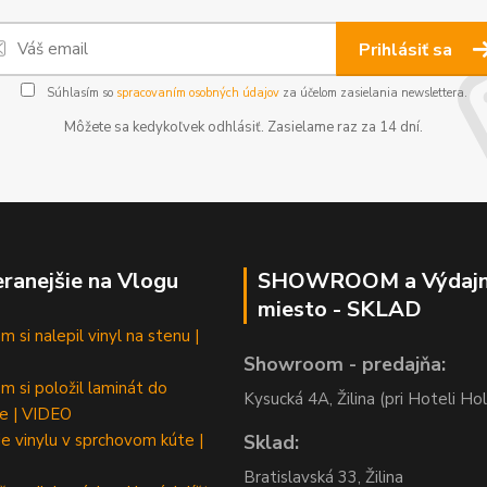
Prihlásiť sa
Súhlasím so
spracovaním osobných údajov
za účelom zasielania newslettera.
Môžete sa kedykoľvek odhlásiť. Zasielame raz za 14 dní.
ranejšie na Vlogu
SHOWROOM a Výdaj
miesto - SKLAD
 si nalepil vinyl na stenu |
Showroom - predajňa:
m si položil laminát do
Kysucká 4A, Žilina (pri Hoteli Hol
e | VIDEO
e vinylu v sprchovom kúte |
Sklad:
Bratislavská 33, Žilina