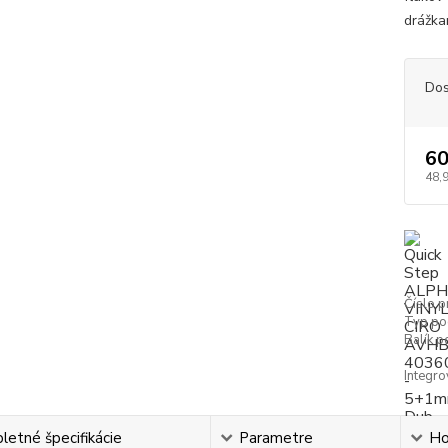
drážka
Dos
60
48,
Číslo p
Typ po
Balík p
Integr
etné špecifikácie
Parametre
Ho