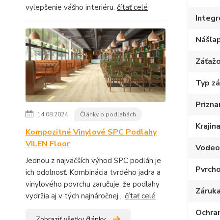
vylepšenie vášho interiéru.
čítať celé
Integ
Nášľap
Záťažo
Typ z
Prizna
14.08.2024
Články o podlahách
Krajin
Kompozitné Vinylové SPC Podlahy
VILEN Floor
Vodeo
Jednou z najväčších výhod SPC podláh je
Pvrcho
ich odolnosť. Kombinácia tvrdého jadra a
vinylového povrchu zaručuje, že podlahy
Záruka
vydržia aj v tých najnáročnej...
čítať celé
Ochran
Zobraziť všetky články