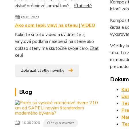
Kompozit
získať prémiové laminátové ...
čítať celé
ktorá zab
09.01.2023
Kompozit
Ako som lepil vinyl na stenu | VIDEO
čistia a 
vykurovan
Kuknite si toto video a uvidíte, že aj
vinylová podlaha nalepená na stene ako
Všetky ko
obklad steny má skutočne svoje čaro.
čítať
trhu. To
celé
mimoriadn
prechodov
Zobraziť všetky novinky
Dokume
Kat
Blog
Údr
Tec
Pre
Man
10.06.2026
Články o dverách
Tep