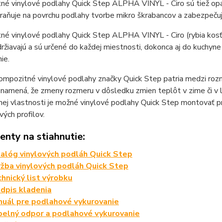
né vinylové podlahy Quick Step ALPHA VINYL - Ciro sú tiež
raňuje na povrchu podlahy tvorbe mikro škrabancov a zabezpečuj
né vinylové podlahy Quick Step ALPHA VINYL - Ciro (rybia kosť
udržiavajú a sú určené do každej miestnosti, dokonca aj do kuchyn
ie.
mpozitné vinylové podlahy značky Quick Step patria medzi rozm
 znamená, že zmeny rozmeru v dôsledku zmien teplôt v zime či 
ej vlastnosti je možné vinylové podlahy Quick Step montovať p
ých profilov.
nty na stiahnutie:
alóg vinylových podláh Quick Step
žba vinylových podláh Quick Step
hnický list výrobku
dpis kladenia
uál pre podlahové vykurovanie
elný odpor a podlahové vykurovanie