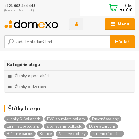
0
ks
+421 903 444 448
za
0 €
(Po-Pia, 8-20 hod.)
Menu
Hľadať
Kategórie blogu
Články o podlahách
Články o dverách
Štítky blogu
Články O Podlahách
PVC a vinylové podlahy
Drevené podlahy
Laminátové podlahy
Zrovnávanie podkladu
Dvere a zárubne
Brúsenie parkiet
Koberce
Športové podlahy
Keramická dlažba