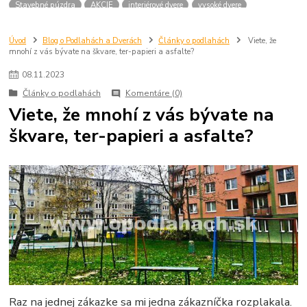
Stavebné púzdra
AKCIE
interiérové dvere
vysoké dvere
dvere 210 cm
dvere 2100 mm
dvere SAPELI
atypické dvere
dvere na mieru
Úvod
Blog o Podlahách a Dverách
Články o podlahách
Viete, že
mnohí z vás bývate na škvare, ter-papieri a asfalte?
08
.
11
.
2023
Články o podlahách
Komentáre (0)
Viete, že mnohí z vás bývate na
škvare, ter-papieri a asfalte?
Raz na jednej zákazke sa mi jedna zákazníčka rozplakala.