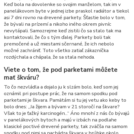
Keď bola na dovolenke so svojim manželom, tak im v
panelákovom byte v jednej izbe praskol radiátor a tiekol
asi 7 dni rovno na drevené parkety. Šťastie bolo v tom,
že bývali na prízemí a nikoho iného okrem pivníc
nevytápali. Samozrejme keď zistili čo sa stalo tak ma
kontaktovali, že čo s tým ďalej. Parkety boli tak
premočené a už miestami sčernané, že ich nebolo
možné zachrániť. Toto všetko zatiaľ zákazníčka
rozdýchala a chápala, že sa stala nehoda.
Viete o tom, že pod parketami môžete
mať škváru?
To čo nezvládla a dojalo ju k slzám bolo, keď som jej
oznámil pri postupe prác, že na samom spodku pod
parketami je škvara. Pamätám si tu jej vetu ako keby to
bolo dnes: „Ja žijem a bývam v 21 storočí na škvare?
Však to je ťažký karcinogén...“ Áno mnohí z nás čo bývajú
v panelákových bytoch a majú v izbách na podlahe
klasické poctivé drevené parkety, tak zväčša na samom
spodku pod nimi sa nachádza škvara v hrúbke okolo