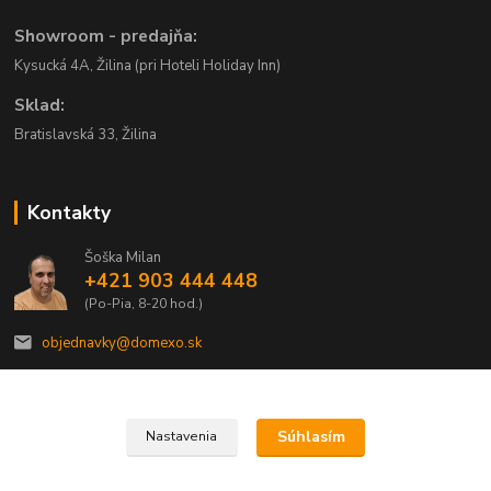
Showroom - predajňa:
Kysucká 4A, Žilina (pri Hoteli Holiday Inn)
Sklad:
Bratislavská 33, Žilina
Kontakty
Šoška Milan
+421 903 444 448
(Po-Pia, 8-20 hod.)
objednavky@domexo.sk
Súhlasím
Nastavenia