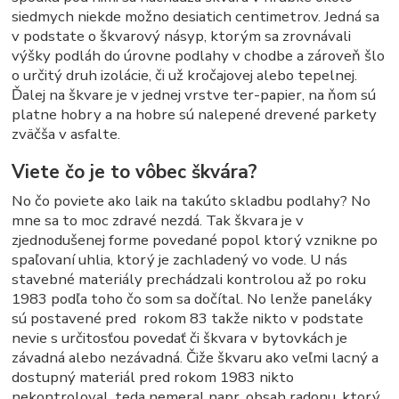
siedmych niekde možno desiatich centimetrov. Jedná sa
v podstate o škvarový násyp, ktorým sa zrovnávali
výšky podláh do úrovne podlahy v chodbe a zároveň šlo
o určitý druh izolácie, či už kročajovej alebo tepelnej.
Ďalej na škvare je v jednej vrstve ter-papier, na ňom sú
platne hobry a na hobre sú nalepené drevené parkety
zväčša v asfalte.
Viete čo je to vôbec škvára?
No čo poviete ako laik na takúto skladbu podlahy? No
mne sa to moc zdravé nezdá. Tak škvara je v
zjednodušenej forme povedané popol ktorý vznikne po
spaľovaní uhlia, ktorý je zachladený vo vode. U nás
stavebné materiály prechádzali kontrolou až po roku
1983 podľa toho čo som sa dočítal. No lenže paneláky
sú postavené pred rokom 83 takže nikto v podstate
nevie s určitosťou povedať či škvara v bytovkách je
závadná alebo nezávadná. Čiže škvaru ako veľmi lacný a
dostupný materiál pred rokom 1983 nikto
nekontroloval, teda nemeral napr. obsah radonu, ktorý