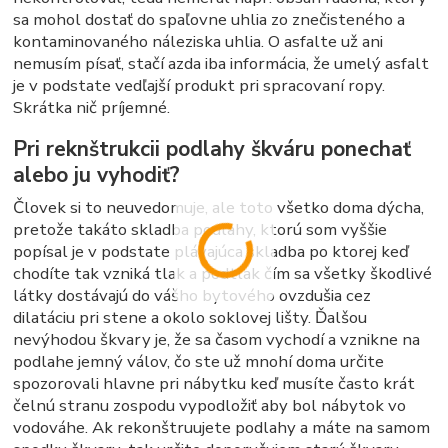
sa mohol dostať do spaľovne uhlia zo znečisteného a
kontaminovaného náleziska uhlia. O asfalte už ani
nemusím písať, stačí azda iba informácia, že umelý asfalt
je v podstate vedľajší produkt pri spracovaní ropy.
Skrátka nič príjemné.
Pri reknštrukcii podlahy škváru ponechať
alebo ju vyhodiť?
Človek si to neuvedomuje, ale toto všetko doma dýcha,
pretože takáto skladba podlahy, ktorú som vyššie
popísal je v podstate plávajúca skladba po ktorej keď
chodíte tak vzniká tlak a podtlak čím sa všetky škodlivé
látky dostávajú do vášho bytového ovzdušia cez
dilatáciu pri stene a okolo soklovej lišty. Ďalšou
nevýhodou škvary je, že sa časom vychodí a vznikne na
podlahe jemný válov, čo ste už mnohí doma určite
spozorovali hlavne pri nábytku keď musíte často krát
čelnú stranu zospodu vypodložiť aby bol nábytok vo
vodováhe. Ak rekonštruujete podlahy a máte na samom