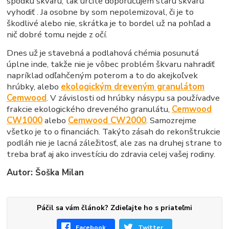
spodku škvaru, tak určite doporučujem starú škvaru
vyhodiť . Ja osobne by som nepolemizoval, či je to
škodlivé alebo nie, skrátka je to bordel už na pohľad a
nič dobré tomu nejde z očí.
Dnes už je stavebná a podlahová chémia posunutá
úplne inde, takže nie je vôbec problém škvaru nahradiť
napríklad odľahčeným poterom a to do akejkoľvek
hrúbky, alebo
ekologickým dreveným granulátom
Cemwood
. V závislosti od hrúbky násypu sa používadve
frakcie ekologického dreveného granulátu,
Cemwood
CW1000
alebo
Cemwood CW2000
. Samozrejme
všetko je to o financiách. Takýto zásah do rekonštrukcie
podláh nie je lacná záležitosť, ale zas na druhej strane to
treba brať aj ako investíciu do zdravia celej vašej rodiny.
Autor: Šoška Milan
Páčil sa vám článok? Zdieľajte ho s priateľmi
Facebook
Twitter