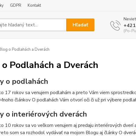
ky
GDPR
Kontakt
Neviet
Hľadať
+421
(Po-Pi
log o Podlahách a Dverách
 o Podlahách a Dverách
y o podlahách
ako 17 rokov sa venujem podlahám a preto Vám viem sprostredko
Mnoho článkov O podlahách Vám otvorí oči či už pri výbere podlahy
y o interiérových dverách
ko 10 rokov sa vo veľkom venujem aj predaju interiérových dverí
reto som sa rozhodol vydávať na mojom Blogu aj články O dverá