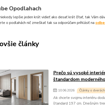
ube Opodlahach
 niekedy lepšie jeden krát vidieť ako desať krát čítať, tak V
te o podlahách nič zmeškať tak sa odporúčam príhlásiť na
odber
ovšie články
Prečo sú vysoké inter
štandardom moderného
10
.
06
.
2026
Články o dverách
Ak chcete svojmu interiéru doda
štandard 197 cm. Dnešným trend