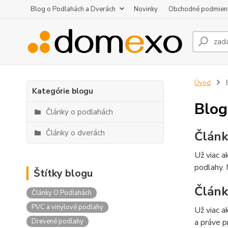
Blog o Podlahách a Dverách
Novinky
Obchodné podmien
Úvod
B
Kategórie blogu
Blog
Články o podlahách
Články o dverách
Článk
Už viac 
podlahy. 
Štítky blogu
Článk
Články O Podlahách
PVC a vinylové podlahy
Už viac a
Drevené podlahy
a práve p