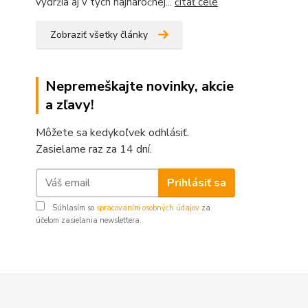
vydržia aj v tých najnáročnej...
čítať celé
Zobraziť všetky články
Nepremeškajte novinky, akcie
a zľavy!
Môžete sa kedykoľvek odhlásiť.
Zasielame raz za 14 dní.
Prihlásiť sa
Súhlasím so
spracovaním osobných údajov
za
účelom zasielania newslettera.