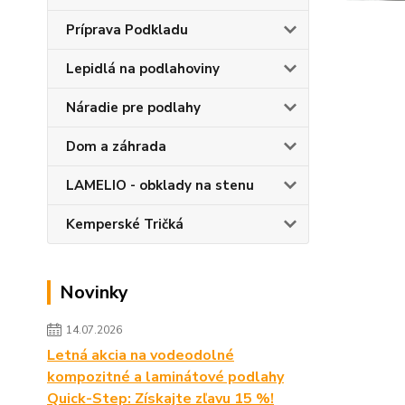
Príprava Podkladu
Lepidlá na podlahoviny
Náradie pre podlahy
Dom a záhrada
LAMELIO - obklady na stenu
Kemperské Tričká
Novinky
14.07.2026
Letná akcia na vodeodolné
kompozitné a laminátové podlahy
Quick-Step: Získajte zľavu 15 %!