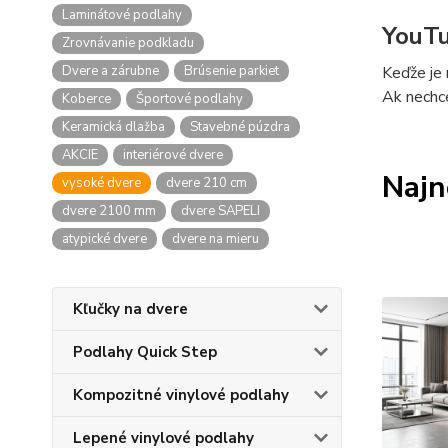
Laminátové podlahy
YouT
Zrovnávanie podkladu
Dvere a zárubne
Brúsenie parkiet
Keďže je
Ak nechce
Koberce
Športové podlahy
Keramická dlažba
Stavebné púzdra
AKCIE
interiérové dvere
Najn
vysoké dvere
dvere 210 cm
dvere 2100 mm
dvere SAPELI
atypické dvere
dvere na mieru
Kľučky na dvere
Podlahy Quick Step
Kompozitné vinylové podlahy
Lepené vinylové podlahy