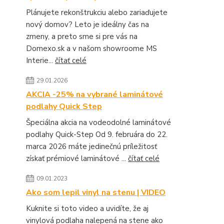
Plánujete rekonštrukciu alebo zariaďujete
nový domov? Leto je ideálny čas na
zmeny, a preto sme si pre vás na
Domexo.sk a v našom showroome MS
Interie...
čítať celé
29.01.2026
AKCIA -25% na vybrané laminátové
podlahy Quick Step
Špeciálna akcia na vodeodolné laminátové
podlahy Quick-Step Od 9. februára do 22.
marca 2026 máte jedinečnú príležitosť
získať prémiové laminátové ...
čítať celé
09.01.2023
Ako som lepil vinyl na stenu | VIDEO
Kuknite si toto video a uvidíte, že aj
vinylová podlaha nalepená na stene ako