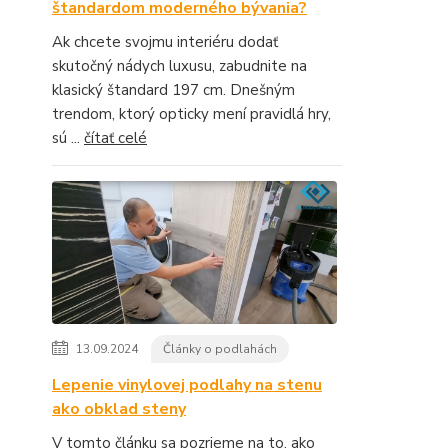
štandardom moderného bývania?
Ak chcete svojmu interiéru dodať
skutočný nádych luxusu, zabudnite na
klasický štandard 197 cm. Dnešným
trendom, ktorý opticky mení pravidlá hry,
sú ...
čítať celé
13.09.2024
Články o podlahách
Lepenie vinylovej podlahy na stenu
ako obklad steny
V tomto článku sa pozrieme na to, ako