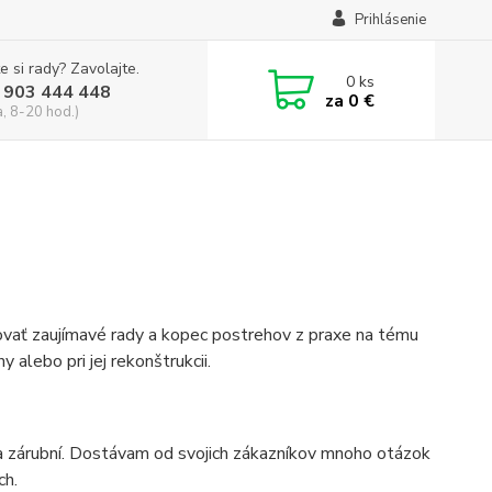
Prihlásenie
e si rady? Zavolajte.
0
ks
 903 444 448
za
0 €
a, 8-20 hod.)
vať zaujímavé rady a kopec postrehov z praxe na tému
 alebo pri jej rekonštrukcii.
 a zárubní. Dostávam od svojich zákazníkov mnoho otázok
ch.