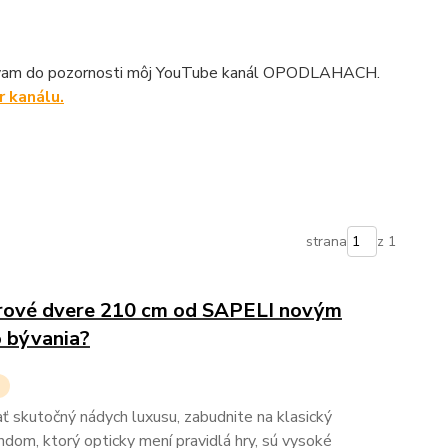
ám dávam do pozornosti môj YouTube kanál OPODLAHACH.
 kanálu.
strana
z 1
iérové dvere 210 cm od SAPELI novým
 bývania?
ť skutočný nádych luxusu, zabudnite na klasický
om, ktorý opticky mení pravidlá hry, sú vysoké