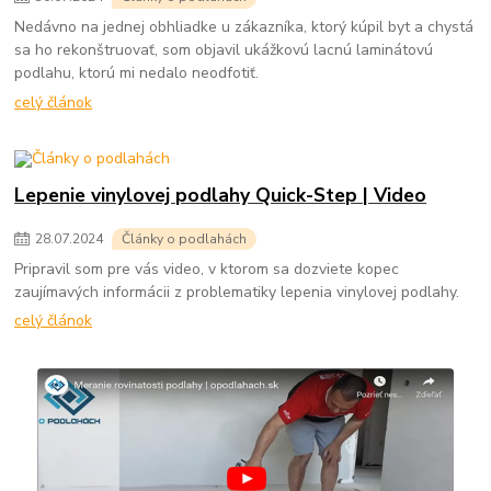
Nedávno na jednej obhliadke u zákazníka, ktorý kúpil byt a chystá
sa ho rekonštruovať, som objavil ukážkovú lacnú laminátovú
podlahu, ktorú mi nedalo neodfotiť.
celý článok
Lepenie vinylovej podlahy Quick-Step | Video
28
.
07
.
2024
Články o podlahách
Pripravil som pre vás video, v ktorom sa dozviete kopec
zaujímavých informácii z problematiky lepenia vinylovej podlahy.
celý článok