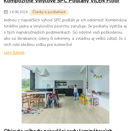
Kompozitné Vinylové SPC Podlahy VILEN Floor
14
.
08
.
2024
Články o podlahách
Jednou z najväčších výhod SPC podláh je ich odolnosť. Kombinácia
tvrdého jadra a vinylového povrchu zaručuje, že podlahy vydržia aj
v tých najnáročnejších podmienkach. Sú odolné voči poškodeniu,
ako sú škrabance, údery či odreniny, a zvládnu aj veľkú záťaž, čo z
nich robí ideálnu voľbu pre komerčné
celý článok
Objavte výhody najvyššej rady laminátových