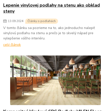
Lepenie vinylovej podlahy na stenu ako obklad
steny
13
.
09
.
2024
Články o podlahách
V tomto článku sa pozrieme na to, ako jednoducho nalepiť
vinylovú podlahu na stenu a prečo je to skvelý nápad pre
vylepšenie vášho interiéru.
celý článok