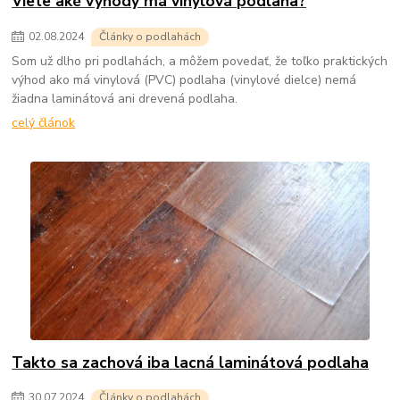
Viete aké výhody má vinylová podlaha?
02
.
08
.
2024
Články o podlahách
Som už dlho pri podlahách, a môžem povedať, že toľko praktických
výhod ako má vinylová (PVC) podlaha (vinylové dielce) nemá
žiadna laminátová ani drevená podlaha.
celý článok
Takto sa zachová iba lacná laminátová podlaha
30
.
07
.
2024
Články o podlahách