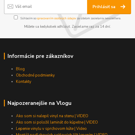
Prihlásiť sa
Súhlasím so
spracovaním osobných údajov
za účelom zasielania newslettera.
Môžete sa kedykoľvek odhlásiť. Zasielame raz za 14 dní.
Informácie pre zákazníkov
Blog
Obchodné podmienky
Kontakty
Najpozeranejšie na Vlogu
Ako som si nalepil vinyl na stenu | VIDEO
Ako som si položil laminát do kúpeľne | VIDEO
Lepenie vinylu v sprchovom kúte | Video
Montáž podlahových soklových líšt lepením | VIDEO