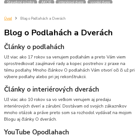
Stavebné púzdra
AKCIE
interiérové dvere
vysoké dvere
dvere 210 cm
dvere 2100 mm
dvere SAPELI
atypické dvere
dvere na mieru
Úvod
Blog o Podlahách a Dverách
Blog o Podlahách a Dverách
Články o podlahách
Už viac ako 17 rokov sa venujem podlahám a preto Vám viem
sprostredkovať zaujímavé rady a kopec postrehov z praxe na
tému podlahy. Mnoho článkov O podlahách Vám otvorí oči či už pri
výbere podlahy alebo pri jej rekonštrukcii.
Články o interiérových dverách
Už viac ako 10 rokov sa vo veľkom venujem aj predaju
interiérových dverí a zárubní. Dostávam od svojich zákazníkov
mnoho otázok a práve preto som sa rozhodol vydávať na mojom
Blogu aj články O dverách.
YouTube Opodlahach