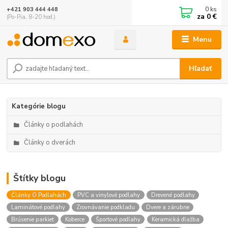
0
ks
+421 903 444 448
za
0 €
(Po-Pia, 8-20 hod.)
Menu
Hľadať
Kategórie blogu
Články o podlahách
Články o dverách
Štítky blogu
Články O Podlahách
PVC a vinylové podlahy
Drevené podlahy
Laminátové podlahy
Zrovnávanie podkladu
Dvere a zárubne
Brúsenie parkiet
Koberce
Športové podlahy
Keramická dlažba