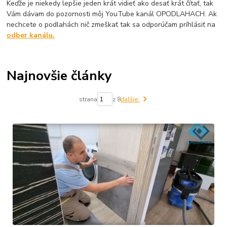
Keďže je niekedy lepšie jeden krát vidieť ako desať krát čítať, tak
Vám dávam do pozornosti môj YouTube kanál OPODLAHACH. Ak
nechcete o podlahách nič zmeškať tak sa odporúčam príhlásiť na
odber kanálu.
Najnovšie články
strana
z 8
ďalšie