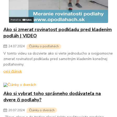
Ako si zmerať rovinatosť podkladu pred kladením
podláh | VIDEO
24
.
07
.
2024
Články o podlahách
V tomto videu sa dozviete ako si viete jednoducho a svojpomocne
zmerať rovinatosť podkladu pred samotným kladením konečnej
podlahoviny.
celý článok
Ako si vybrať toho správneho dodávateľa na
dvere či podlahy?
20
.
07
.
2024
Články o dverách