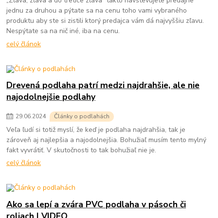
„Zľava, zľava a do tretice zľava“ takto navštevujete predajne
jednu za druhou a pýtate sa na cenu toho vami vybraného
produktu aby ste si zistili ktorý predajca vám dá najvyššiu zľavu.
Nespýtate sa na nič iné, iba na cenu.
celý článok
Drevená podlaha patrí medzi najdrahšie, ale nie
najodolnejšie podlahy
29
.
06
.
2024
Články o podlahách
Veľa ľudí si totiž myslí, že keď je podlaha najdrahšia, tak je
zároveň aj najlepšia a najodolnejšia. Bohužiaľ musím tento mylný
fakt vyvrátiť. V skutočnosti to tak bohužiaľ nie je.
celý článok
Ako sa lepí a zvára PVC podlaha v pásoch či
roliach | VIDEO