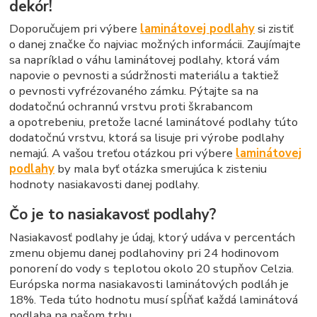
dekór!
Doporučujem pri výbere
laminátovej podlahy
si zistiť
o danej značke čo najviac možných informácii. Zaujímajte
sa napríklad o váhu laminátovej podlahy, ktorá vám
napovie o pevnosti a súdržnosti materiálu a taktiež
o pevnosti vyfrézovaného zámku. Pýtajte sa na
dodatočnú ochrannú vrstvu proti škrabancom
a opotrebeniu, pretože lacné laminátové podlahy túto
dodatočnú vrstvu, ktorá sa lisuje pri výrobe podlahy
nemajú. A vašou treťou otázkou pri výbere
laminátovej
podlahy
by mala byť otázka smerujúca k zisteniu
hodnoty nasiakavosti danej podlahy.
Čo je to nasiakavosť podlahy?
Nasiakavosť podlahy je údaj, ktorý udáva v percentách
zmenu objemu danej podlahoviny pri 24 hodinovom
ponorení do vody s teplotou okolo 20 stupňov Celzia.
Európska norma nasiakavosti laminátových podláh je
18%. Teda túto hodnotu musí spĺňať každá laminátová
podlaha na našom trhu.