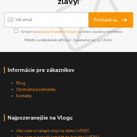
zľavy!
Prihlásiť sa
Súhlasím so
spracovaním osobných údajov
za účelom zasielania newslettera.
Môžete sa kedykoľvek odhlásiť. Zasielame raz za 14 dní.
Informácie pre zákazníkov
Blog
Obchodné podmienky
Kontakty
Najpozeranejšie na Vlogu
Ako som si nalepil vinyl na stenu | VIDEO