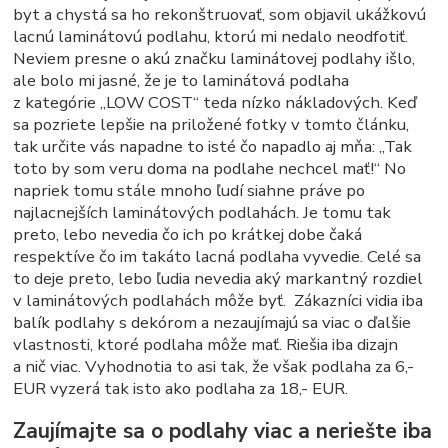
byt a chystá sa ho rekonštruovať, som objavil ukážkovú
lacnú laminátovú podlahu, ktorú mi nedalo neodfotiť.
Neviem presne o akú značku laminátovej podlahy išlo,
ale bolo mi jasné, že je to laminátová podlaha
z kategórie „LOW COST“ teda nízko nákladových. Keď
sa pozriete lepšie na priložené fotky v tomto článku,
tak určite vás napadne to isté čo napadlo aj mňa: „Tak
toto by som veru doma na podlahe nechcel mať!“ No
napriek tomu stále mnoho ľudí siahne práve po
najlacnejších laminátových podlahách. Je tomu tak
preto, lebo nevedia čo ich po krátkej dobe čaká
respektíve čo im takáto lacná podlaha vyvedie. Celé sa
to deje preto, lebo ľudia nevedia aký markantný rozdiel
v laminátových podlahách môže byť. Zákazníci vidia iba
balík podlahy s dekórom a nezaujímajú sa viac o ďalšie
vlastnosti, ktoré podlaha môže mať. Riešia iba dizajn
a nič viac. Vyhodnotia to asi tak, že však podlaha za 6,-
EUR vyzerá tak isto ako podlaha za 18,- EUR.
Zaujímajte sa o podlahy viac a neriešte iba