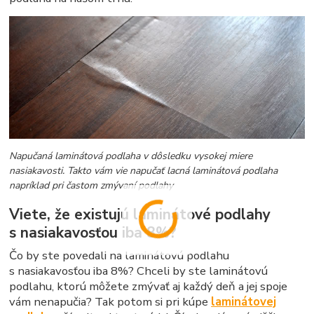
Napučaná laminátová podlaha v dôsledku vysokej miere
nasiakavosti. Takto vám vie napučať lacná laminátová podlaha
napríklad pri častom zmývaní podlahy
Viete, že existujú laminátové podlahy
s nasiakavosťou iba 8%?
Čo by ste povedali na laminátovú podlahu
s nasiakavosťou iba 8%? Chceli by ste laminátovú
podlahu, ktorú môžete zmývať aj každý deň a jej spoje
vám nenapučia? Tak potom si pri kúpe
laminátovej