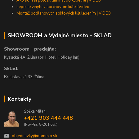
Ako som si položil laminát do kúpeľne | VIDEO
Lepenie vinylu v sprchovom kúte | Video
Montáž podlahových soklových líšt lepením | VIDEO
SHOWROOM a Výdajné miesto - SKLAD
Showroom - predajňa:
Kysucká 4A, Žilina (pri Hoteli Holiday Inn)
Sklad:
Bratislavská 33, Žilina
Kontakty
Šoška Milan
+421 903 444 448
(Po-Pia, 8-20 hod.)
objednavky@domexo.sk