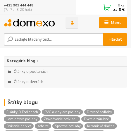
0
ks
+421 903 444 448
za
0 €
(Po-Pia, 8-20 hod.)
Menu
Hľadať
Kategórie blogu
Články o podlahách
Články o dverách
Štítky blogu
Články O Podlahách
PVC a vinylové podlahy
Drevené podlahy
Laminátové podlahy
Zrovnávanie podkladu
Dvere a zárubne
Brúsenie parkiet
Koberce
Športové podlahy
Keramická dlažba