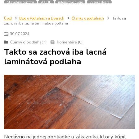
Stavebné púzdra
AKCIE
interiérové dvere
vysoké dvere
dvere 210 cm
dvere 2100 mm
dvere SAPELI
atypické dvere
dvere na mieru
Úvod
Blog o Podlahách a Dverách
Články o podlahách
Takto sa
zachová iba lacná laminátová podlaha
30
.
07
.
2024
Články o podlahách
Komentáre (0)
Takto sa zachová iba lacná
laminátová podlaha
Nedávno na jednej obhliadke u zákazníka, ktorý kúpil