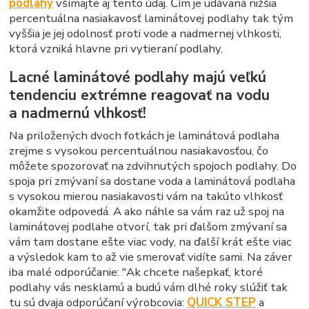
podlahy
všímajte aj tento údaj. Čím je udávaná nižšia
percentuálna nasiakavosť laminátovej podlahy tak tým
vyššia je jej odolnosť proti vode a nadmernej vlhkosti,
ktorá vzniká hlavne pri vytieraní podlahy.
Lacné laminátové podlahy majú veľkú
tendenciu extrémne reagovať na vodu
a nadmernú vlhkosť!
Na priložených dvoch fotkách je laminátová podlaha
zrejme s vysokou percentuálnou nasiakavosťou, čo
môžete spozorovať na zdvihnutých spojoch podlahy. Do
spoja pri zmývaní sa dostane voda a laminátová podlaha
s vysokou mierou nasiakavosti vám na takúto vlhkosť
okamžite odpovedá. A ako náhle sa vám raz už spoj na
laminátovej podlahe otvorí, tak pri ďalšom zmývaní sa
vám tam dostane ešte viac vody, na ďalší krát ešte viac
a výsledok kam to až vie smerovať vidíte sami. Na záver
iba malé odporúčanie: "Ak chcete našepkať, ktoré
podlahy vás nesklamú a budú vám dlhé roky slúžiť tak
tu sú dvaja odporúčaní výrobcovia:
QUICK STEP
a