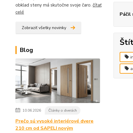
obklad steny má skutočne svoje čaro.
čítať
celé
Páčil
Zobraziť všetky novinky
Ští
Blog
i
a
10.06.2026
Články o dverách
Prečo sú vysoké interiérové dvere
210 cm od SAPELI novým