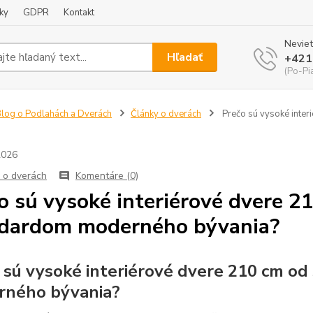
ky
GDPR
Kontakt
Neviet
Hľadať
+421
(Po-Pi
log o Podlahách a Dverách
Články o dverách
Prečo sú vysoké inte
2026
 o dverách
Komentáre (0)
o sú vysoké interiérové dvere 
dardom moderného bývania?
 sú vysoké interiérové dvere 210 cm 
rného bývania?