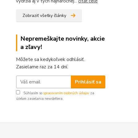
vydržia aj v tých najnáročnej...
čítať celé
Zobraziť všetky články
Nepremeškajte novinky, akcie
a zľavy!
Môžete sa kedykoľvek odhlásiť.
Zasielame raz za 14 dní.
Prihlásiť sa
Súhlasím so
spracovaním osobných údajov
za
účelom zasielania newslettera.