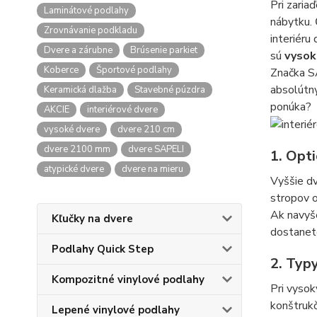
Pri zaria
Laminátové podlahy
nábytku. 
Zrovnávanie podkladu
interiéru
Dvere a zárubne
Brúsenie parkiet
sú
vysok
Koberce
Športové podlahy
Značka SA
absolútn
Keramická dlažba
Stavebné púzdra
ponúka?
AKCIE
interiérové dvere
vysoké dvere
dvere 210 cm
dvere 2100 mm
dvere SAPELI
1. Opti
atypické dvere
dvere na mieru
Vyššie dv
stropov 
Ak navyš
Kľučky na dvere
dostanet
Podlahy Quick Step
2. Typy
Kompozitné vinylové podlahy
Pri vysok
konštrukč
Lepené vinylové podlahy