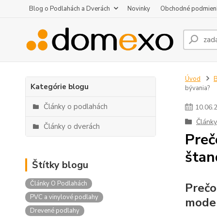
Blog o Podlahách a Dverách
Novinky
Obchodné podmien
Úvod
B
Kategórie blogu
bývania?
Články o podlahách
10
.
06
.
Články
Články o dverách
Preč
štan
Štítky blogu
Články O Podlahách
Prečo
PVC a vinylové podlahy
mode
Drevené podlahy