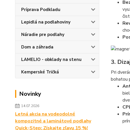
Bez
vyu
Príprava Podkladu
čist
Lepidlá na podlahoviny
Rev
cho
Náradie pre podlahy
Pos
Dom a záhrada
LAMELIO - obklady na stenu
3. Diza
Kemperské Tričká
Pri dverá
bohatou 
Ant
Novinky
bie
dve
14.07.2026
CPL
Letná akcia na vodeodolné
Prí
kompozitné a laminátové podlahy
prí
Quick-Step: Získajte zľavu 15 %!