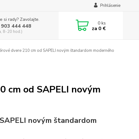
Prihlásenie
e si rady? Zavolajte.
0
ks
 903 444 448
za
0 €
a, 8-20 hod.)
riérové dvere 210 cm od SAPELI novým štandardom moderného
210 cm od SAPELI novým
od SAPELI novým štandardom