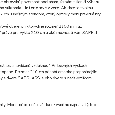
me obrovskú pozornosť podlahám, farbám stien či výberu
šho súkromia –
interiérové dvere
. Ak chcete svojmu
97 cm. Dnešným trendom, ktorý opticky mení pravidlá hry,
iérové dvere, pri ktorých je rozmer 2100 mm už
núť práve pre výšku 210 cm a aké možnosti vám SAPELI
estnosti nevídanú vzdušnosť. Pri bežných výškach
 utopene. Rozmer 210 cm pôsobí omnoho proporčnejšie.
teny a dvere SAPGLASS, alebo dvere s nadsvetlíkom,
ty. Moderné interiérové dvere vyniknú najmä v týchto