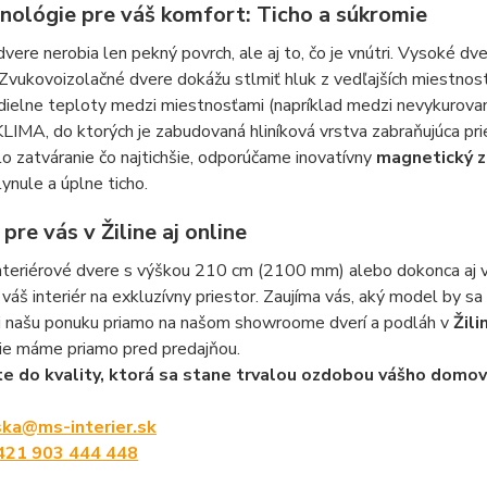
hnológie pre váš komfort: Ticho a súkromie
dvere nerobia len pekný povrch, ale aj to, čo je vnútri. Vysoké 
Zvukovoizolačné dvere dokážu stlmiť hluk z vedľajších miestnos
dielne teploty medzi miestnosťami (napríklad medzi nevykurov
LIMA, do ktorých je zabudovaná hliníková vrstva zabraňujúca prie
o zatváranie čo najtichšie, odporúčame inovatívny
magnetický
lynule a úplne ticho
.
pre vás v Žiline aj online
nteriérové dvere s výškou 210 cm (2100 mm) alebo dokonca aj 
váš interiér na exkluzívny priestor. Zaujíma vás, aký model by s
si našu ponuku priamo na našom showroome
dverí a podláh v
Žili
ie máme priamo pred predajňou.
te do kvality, ktorá sa stane trvalou ozdobou vášho domov
ka@ms-interier.sk
421 903 444 448