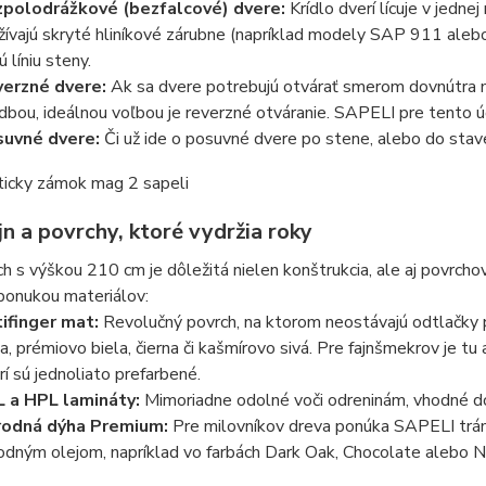
polodrážkové (bezfalcové) dvere:
Krídlo dverí lícuje v jedne
žívajú skryté hliníkové zárubne (napríklad modely SAP 911 ale
ú líniu steny
.
erzné dvere:
Ak sa dvere potrebujú otvárať smerom dovnútra mie
dbou, ideálnou voľbou je reverzné otváranie. SAPELI pre tento 
uvné dvere:
Či už ide o posuvné dvere po stene, alebo do sta
jn a povrchy, ktoré vydržia roky
ch s výškou 210 cm je dôležitá nielen konštrukcia, ale aj povrch
ponukou materiálov
:
ifinger mat:
Revolučný povrch, na ktorom neostávajú odtlačky p
la, prémiovo biela, čierna či kašmírovo sivá
. Pre fajnšmekrov je tu
rí sú jednoliato prefarbené
.
 a HPL lamináty:
Mimoriadne odolné voči odreninám, vhodné do
rodná dýha Premium:
Pre milovníkov dreva ponúka SAPELI tr
rodným olejom, napríklad vo farbách Dark Oak, Chocolate alebo 