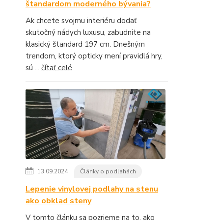
štandardom moderného bývania?
Ak chcete svojmu interiéru dodať
skutočný nádych luxusu, zabudnite na
klasický štandard 197 cm. Dnešným
trendom, ktorý opticky mení pravidlá hry,
sú ...
čítať celé
13.09.2024
Články o podlahách
Lepenie vinylovej podlahy na stenu
ako obklad steny
V tomto článku sa pozrieme na to, ako