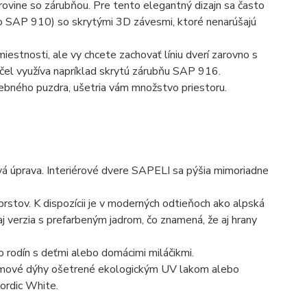
j rovine so zárubňou. Pre tento elegantný dizajn sa často
bo SAP 910) so skrytými 3D závesmi, ktoré nenarúšajú
stnosti, ale vy chcete zachovať líniu dverí zarovno s
účel využíva napríklad skrytú zárubňu SAP 916
.
vebného puzdra, ušetria vám množstvo priestoru
.
ová úprava. Interiérové dvere SAPELI sa pýšia mimoriadne
rstov. K dispozícii je v moderných odtieňoch ako alpská
 aj verzia s prefarbeným jadrom, čo znamená, že aj hrany
 rodín s deťmi alebo domácimi miláčikmi
.
ámové dýhy ošetrené ekologickým UV lakom alebo
Nordic White
.