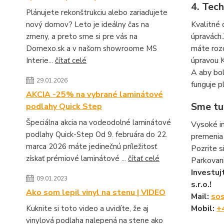
4. Tec
Plánujete rekonštrukciu alebo zariaďujete
Kvalitné 
nový domov? Leto je ideálny čas na
úpravách.
zmeny, a preto sme si pre vás na
máte roz
Domexo.sk a v našom showroome MS
úpravou K
Interie...
čítať celé
A aby bol
29.01.2026
funguje p
AKCIA -25% na vybrané laminátové
Sme tu 
podlahy Quick Step
Špeciálna akcia na vodeodolné laminátové
Vysoké i
podlahy Quick-Step Od 9. februára do 22.
premenia 
marca 2026 máte jedinečnú príležitosť
Pozrite 
získať prémiové laminátové ...
čítať celé
Parkovan
Investuj
09.01.2023
s.r.o.!
Ako som lepil vinyl na stenu | VIDEO
Mail:
sos
Mobil:
+
Kuknite si toto video a uvidíte, že aj
vinylová podlaha nalepená na stene ako