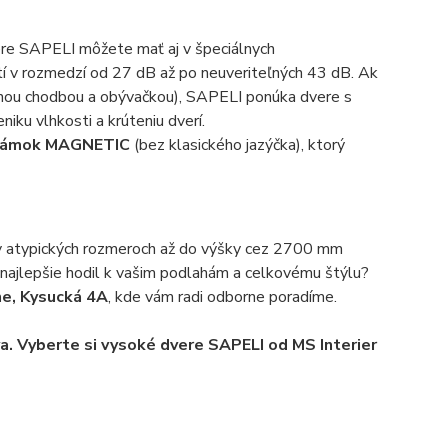
dvere SAPELI môžete mať aj v špeciálnych
tí v rozmedzí od 27 dB až po neuveriteľných 43 dB
. Ak
anou chodbou a obývačkou), SAPELI ponúka dvere s
niku vlhkosti a krúteniu dverí
.
 zámok MAGNETIC
(bez klasického jazýčka), ktorý
v atypických rozmeroch až do výšky cez 2700 mm
a najlepšie hodil k vašim podlahám a celkovému štýlu?
ne, Kysucká 4A
, kde vám radi odborne poradíme
.
a. Vyberte si vysoké dvere SAPELI od MS Interier