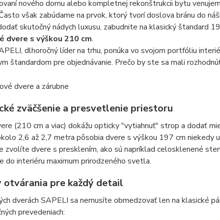
ďovaní nového domu alebo kompletnej rekonštrukcii bytu venuje
Často však zabúdame na prvok, ktorý tvorí doslova bránu do ná
 dodať skutočný nádych luxusu, zabudnite na klasický štandard 1
é dvere s výškou 210 cm
.
PELI, dlhoročný líder na trhu, ponúka vo svojom portfóliu inter
ym štandardom pre objednávanie
. Prečo by ste sa mali rozhod
cké zväčšenie a presvetlenie priestoru
ere (210 cm a viac) dokážu opticky "vytiahnuť" strop a dodať mi
okolo 2,6 až 2,7 metra pôsobia dvere s výškou 197 cm niekedy
e zvolíte dvere s presklením, ako sú napríklad celosklenené s
e do interiéru maximum prirodzeného svetla
.
 otvárania pre každý detail
ých dverách SAPELI sa nemusíte obmedzovať len na klasické pán
ných prevedeniach: