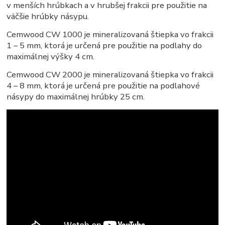
v menších hrúbkach a v hrubšej frakcii pre použitie na
väčšie hrúbky násypu.
Cemwood CW 1000 je mineralizovaná štiepka vo frakcii
1 – 5 mm, ktorá je určená pre použitie na podlahy do
maximálnej výšky 4 cm.
Cemwood CW 2000 je mineralizovaná štiepka vo frakcii
4 – 8 mm, ktorá je určená pre použitie na podlahové
násypy do maximálnej hrúbky 25 cm.