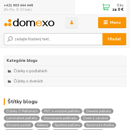
0
ks
+421 903 444 448
za
0 €
(Po-Pia, 8-20 hod.)
Menu
Hľadať
Kategórie blogu
Články o podlahách
Články o dverách
Štítky blogu
Články O Podlahách
PVC a vinylové podlahy
Drevené podlahy
Laminátové podlahy
Zrovnávanie podkladu
Dvere a zárubne
Brúsenie parkiet
Koberce
Športové podlahy
Keramická dlažba