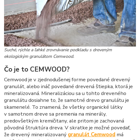
Suché, rýchle a ľahké zrovnávanie podkladu s dreveným
ekologickým granulátom Cemwood.
Čo je to CEMWOOD?
Cemwood je v zjednodušenej forme povedané drevený
granulát, alebo ináč povedané drevená štiepka, ktorá je
mineralizovaná. Mineralizáciou sa u tohto dreveného
granulátu dosiahne to, že samotné drevo granulátu je
skamenelé. To znamená, že všetky organické látky
v samotnom dreve sa premenia na minerály,
predovšetkým kremičitany, ale pritom je zachovaná
pôvodná štruktúra dreva. V skratke je možné povedať,
že drevený mineralizovaný
granulát Cemwood
má