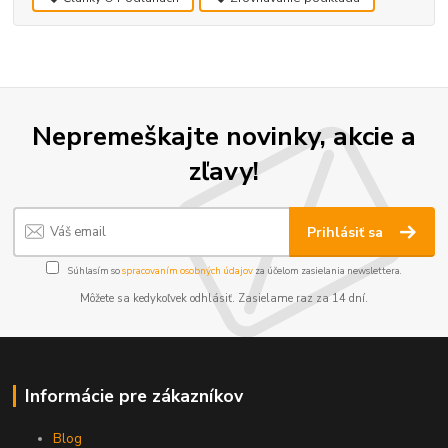
Nepremeškajte novinky, akcie a
zľavy!
Prihlásiť sa
Súhlasím so
spracovaním osobných údajov
za účelom zasielania newslettera.
Môžete sa kedykoľvek odhlásiť. Zasielame raz za 14 dní.
Informácie pre zákazníkov
Blog