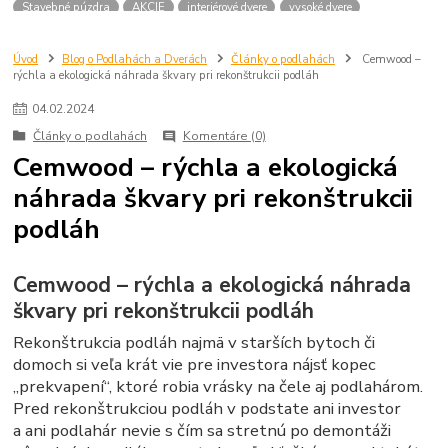
Stavebné púzdra
AKCIE
interiérové dvere
vysoké dvere
dvere 210 cm
dvere 2100 mm
dvere SAPELI
atypické dvere
dvere na mieru
Úvod
Blog o Podlahách a Dverách
Články o podlahách
Cemwood –
rýchla a ekologická náhrada škvary pri rekonštrukcii podláh
04
.
02
.
2024
Články o podlahách
Komentáre (0)
Cemwood – rýchla a ekologická
náhrada škvary pri rekonštrukcii
podláh
Cemwood – rýchla a ekologická náhrada
škvary pri rekonštrukcii podláh
Rekonštrukcia podláh najmä v starších bytoch či
domoch si veľa krát vie pre investora nájsť kopec
„prekvapení“, ktoré robia vrásky na čele aj podlahárom.
Pred rekonštrukciou podláh v podstate ani investor
a ani podlahár nevie s čím sa stretnú po demontáži