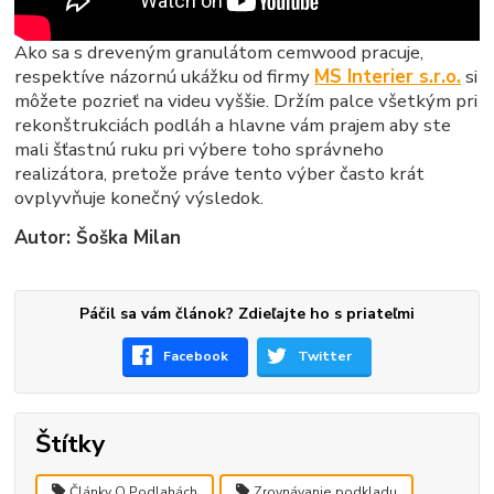
Ako sa s dreveným granulátom cemwood pracuje,
respektíve názornú ukážku od firmy
MS Interier s.r.o.
si
môžete pozrieť na videu vyššie. Držím palce všetkým pri
rekonštrukciách podláh a hlavne vám prajem aby ste
mali šťastnú ruku pri výbere toho správneho
realizátora, pretože práve tento výber často krát
ovplyvňuje konečný výsledok.
Autor: Šoška Milan
Páčil sa vám článok? Zdieľajte ho s priateľmi
Facebook
Twitter
Štítky
Články O Podlahách
Zrovnávanie podkladu