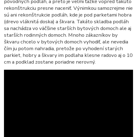
pôvodných podláh, a preto je veľmi ťažké vopred takúto
rekonštrukciu presne naceniť. Výnimkou samozrejme nie
sú ani rekonštrukcie podláh, kde je pod parketami hobra
(drevo vláknitá doska) a škvara. Takáto skladba podláh
sa nachádza vo väčšine starších bytových domoch ale aj
starších rodinných domoch. Mnoho zákazníkov by
škvaru chcelo v bytových domoch vyhodiť, ale nevedia
čím ju potom nahradia, pretože po vyhodení starých
parkiet, hobry a škvary im podlaha klesne radovo aj o 10
cm a podklad zostane poriadne nerovný.