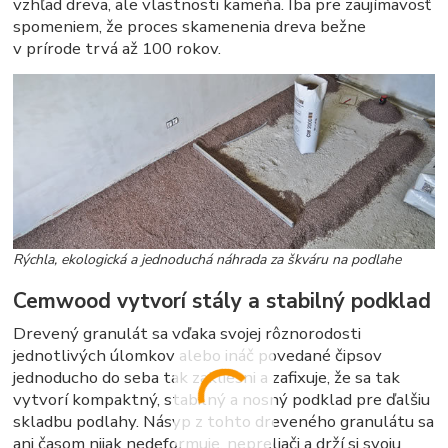
vzhľad dreva, ale vlastnosti kameňa. Iba pre zaujímavosť
spomeniem, že proces skamenenia dreva bežne
v prírode trvá až 100 rokov.
Rýchla, ekologická a jednoduchá náhrada za škváru na podlahe
Cemwood vytvorí stály a stabilný podklad
Drevený granulát sa vďaka svojej rôznorodosti
jednotlivých úlomkov alebo ináč povedané čipsov
jednoducho do seba tak zakliesni a zafixuje, že sa tak
vytvorí kompaktný, stabilný a nosný podklad pre ďalšiu
skladbu podlahy. Násyp z tohto dreveného granulátu sa
ani časom nijak nedeformuje, nepreliači a drží si svoju