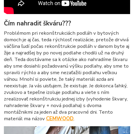
Čím nahradiť škváru???
Problémom pri rekonštrukciách podláh v bytových
domoch je aj čas, teda rýchlosť realizácie, pretože drvivá
väčšina ľudí počas rekonštrukcie podláh v danom byte aj
žije a najradšej by po novej podlahe chodili už na druhý
deň. Teda dostávame sa k otázke ako nahradíme škvaru
aby sme dosiahli požadovanú výšku podlahy, aby sme to
spravili rýchlo a aby sme nezaťažili podlahu veľkou
váhou. Mnohí si poviete, že taký materiál azda ani
neexistuje. Ja vás uisťujem, že existuje. Je dokonca ľahký,
zvukovo a tepeľne izoluje podlahu a viete s ním
zrealizovať rekonštrukciu jednej izby (vyhodenie škvary,
nahradenie škvary + nová podlaha) s dvoma
montážnikmi za jeden až dva pracovné dni. Tento
materiál ma názov
CEMWOOD
.