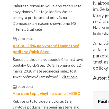
Niektorí
Plánujete rekonštrukciu alebo zariaďujete
im, že 
nový domov? Leto je ideálny čas na
ktorý j
zmeny, a preto sme si pre vás na
celá plo
Domexo.sk a v našom showroome MS
Raz som
Interie...
čítať celé
kolieska
29.01.2026
A na zá
AKCIA -25% na vybrané laminátové
asfalto
podlahy Quick Step
parketa
Špeciálna akcia na vodeodolné laminátové
tmel as
podlahy Quick-Step Od 9. februára do 22.
optický 
marca 2026 máte jedinečnú príležitosť
získať prémiové laminátové ...
čítať celé
Autor:
09.01.2023
Ako som lepil vinyl na stenu | VIDEO
Páčil
Kuknite si toto video a uvidíte, že aj
vinylová podlaha nalepená na stene ako