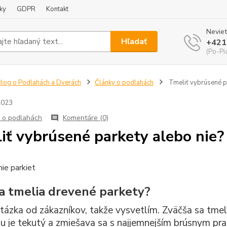
ky
GDPR
Kontakt
Neviet
Hľadať
+421
(Po-Pi
log o Podlahách a Dverách
Články o podlahách
Tmeliť vybrúsené pa
2023
 o podlahách
Komentáre (0)
iť vybrúsené parkety alebo nie?
a tmelia drevené parkety?
tázka od zákazníkov, takže vysvetlím. Zväčša sa tm
rbu je tekutý a zmiešava sa s najjemnejším brúsnym p