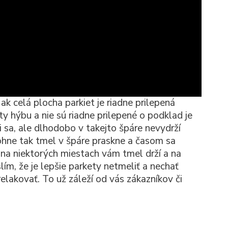
k celá plocha parkiet je riadne prilepená
y hýbu a nie sú riadne prilepené o podklad je
 sa, ale dlhodobo v takejto špáre nevydrží
ohne tak tmel v špáre praskne a časom sa
 na niektorých miestach vám tmel drží a na
ím, že je lepšie parkety netmeliť a nechať
elakovať. To už záleží od vás zákazníkov či