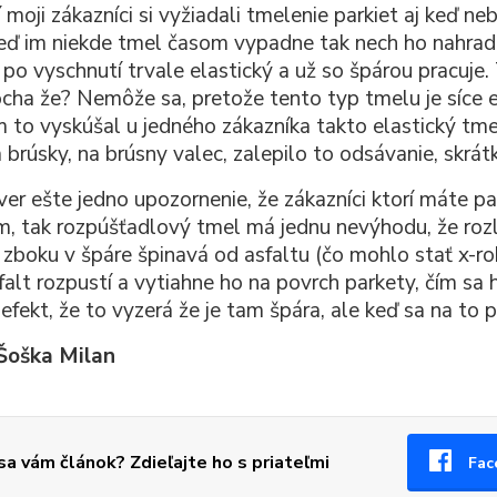
 moji zákazníci si vyžiadali tmelenie parkiet aj keď n
keď im niekde tmel časom vypadne tak nech ho nahradi
e po vyschnutí trvale elastický a už so špárou pracuje
cha že? Nemôže sa, pretože tento typ tmelu je síce ela
 to vyskúšal u jedného zákazníka takto elastický tmel
 brúsky, na brúsny valec, zalepilo to odsávanie, skrátk
ver ešte jedno upozornenie, že zákazníci ktorí máte pa
m, tak rozpúšťadlový tmel má jednu nevýhodu, že rozle
 zboku v špáre špinavá od asfaltu (čo mohlo stať x-ro
falt rozpustí a vytiahne ho na povrch parkety, čím sa
efekt, že to vyzerá že je tam špára, ale keď sa na to p
 Šoška Milan
 sa vám článok? Zdieľajte ho s priateľmi
Fac