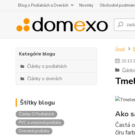
Blog o Podlahách a Dverách
Novinky
Obchodné podmien
Úvod
B
Kategórie blogu
20
.
10
.
Články o podlahách
Články
Tmel
Články o dverách
Štítky blogu
Ako s
Články O Podlahách
PVC a vinylové podlahy
Častá o
Drevené podlahy
číru fa