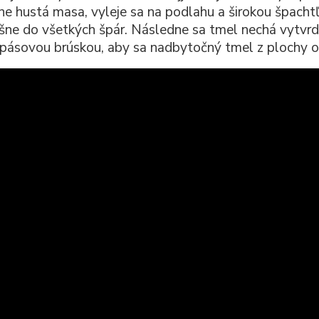
ne hustá masa, vyleje sa na podlahu a širokou špacht
šne do všetkých špár. Následne sa tmel nechá vytvrd
 pásovou brúskou, aby sa nadbytočný tmel z plochy od