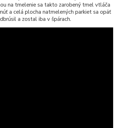
ľou na tmelenie sa takto zarobený tmel vtláča
núť a celá plocha natmelených parkiet sa opäť
brúsil a zostal iba v špárach.