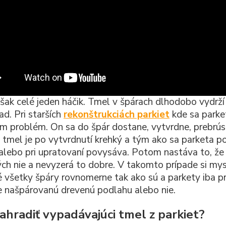
šak celé jeden háčik. Tmel v špárach dlhodobo vydrží a
ad. Pri starších
rekonštrukciách parkiet
kde sa parket
m problém. On sa do špár dostane, vytvrdne, prebrúsi
 tmel je po vytvrdnutí krehký a tým ako sa parketa p
 alebo pri upratovaní povysáva. Potom nastáva to, že
ých nie a nevyzerá to dobre. V takomto prípade si mysl
é všetky špáry rovnomerne tak ako sú a parkety iba pr
e našpárovanú drevenú podlahu alebo nie.
ahradiť vypadávajúci tmel z parkiet?