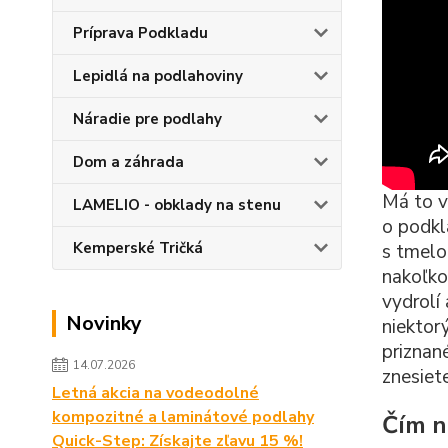
Príprava Podkladu
Lepidlá na podlahoviny
Náradie pre podlahy
Dom a záhrada
Má to v
LAMELIO - obklady na stenu
o podkl
Kemperské Tričká
s tmelo
nakoľko
vydrolí
Novinky
niektor
priznan
14.07.2026
znesiet
Letná akcia na vodeodolné
kompozitné a laminátové podlahy
Čím n
Quick-Step: Získajte zľavu 15 %!