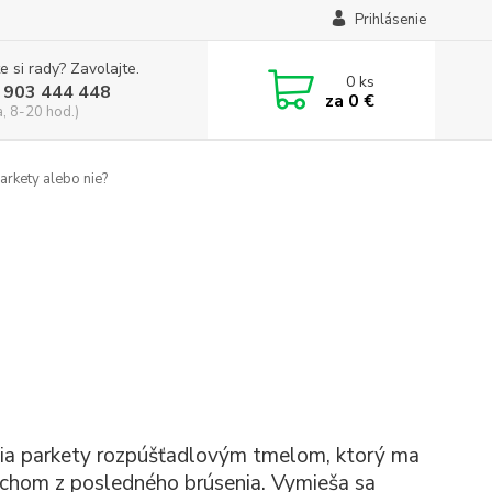
Prihlásenie
e si rady? Zavolajte.
0
ks
 903 444 448
za
0 €
a, 8-20 hod.)
rkety alebo nie?
elia parkety rozpúšťadlovým tmelom, ktorý ma
rachom z posledného brúsenia. Vymieša sa