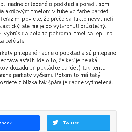
eboli riadne prilepené o podklad a poradil som
a akrilovým tmelom v tube vo farbe parkiet,
. Teraz mi poviete, že prečo sa takto nevytmelí
stický, ale nie je po vytvrdnutí brúsiteľný.
 vybrúsiť a bola to pohroma, tmel sa lepil na
a celé zle.
rkety prilepené riadne o podklad a sú prilepené
ptáva asfalt. Ide o to, že keď je nejaká
kov dozadu pri pokládke parkiet) tak tento
 hrana parkety vyčierni. Potom to má taký
ozriete z blízka tak špára je riadne vytmelená.
ebook
Twitter