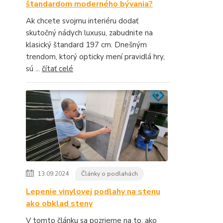
štandardom moderného bývania?
Ak chcete svojmu interiéru dodať
skutočný nádych luxusu, zabudnite na
klasický štandard 197 cm. Dnešným
trendom, ktorý opticky mení pravidlá hry,
sú ...
čítať celé
13.09.2024
Články o podlahách
Lepenie vinylovej podlahy na stenu
ako obklad steny
V tomto článku sa pozrieme na to, ako