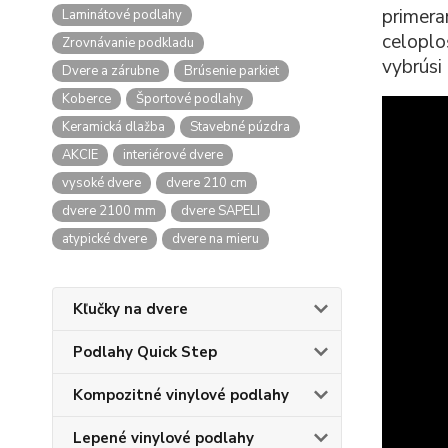
primera
Laminátové podlahy
celoplo
Zrovnávanie podkladu
vybrúsi
Dvere a zárubne
Brúsenie parkiet
Koberce
Športové podlahy
Keramická dlažba
Stavebné púzdra
AKCIE
interiérové dvere
vysoké dvere
dvere 210 cm
dvere 2100 mm
dvere SAPELI
atypické dvere
dvere na mieru
Kľučky na dvere
Podlahy Quick Step
Kompozitné vinylové podlahy
Lepené vinylové podlahy