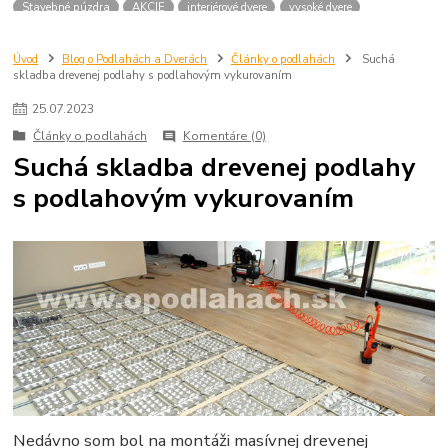
Stavebné púzdra
AKCIE
interiérové dvere
vysoké dvere
dvere 210 cm
dvere 2100 mm
dvere SAPELI
atypické dvere
dvere na mieru
Úvod
Blog o Podlahách a Dverách
Články o podlahách
Suchá
skladba drevenej podlahy s podlahovým vykurovaním
25
.
07
.
2023
Články o podlahách
Komentáre (0)
Suchá skladba drevenej podlahy
s podlahovým vykurovaním
Nedávno som bol na montáži masívnej drevenej