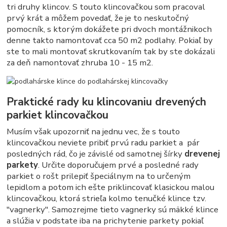
tri druhy klincov. S touto klincovačkou som pracoval
prvý krát a môžem povedať, že je to neskutočný
pomocník, s ktorým dokážete pri dvoch montážnikoch
denne takto namontovať cca 50 m2 podlahy. Pokiaľ by
ste to mali montovať skrutkovaním tak by ste dokázali
za deň namontovať zhruba 10 - 15 m2.
Praktické rady ku klincovaniu drevených
parkiet klincovačkou
Musím však upozorniť na jednu vec, že s touto
klincovačkou neviete pribiť prvú radu parkiet a pár
posledných rád, čo je závislé od samotnej šírky
drevenej
parkety
. Určite doporučujem prvé a posledné rady
parkiet o rošt prilepiť špeciálnym na to určeným
lepidlom a potom ich ešte priklincovať klasickou malou
klincovačkou, ktorá strieľa kolmo tenučké klince tzv.
"vagnerky". Samozrejme tieto vagnerky sú mäkké klince
a slúžia v podstate iba na prichytenie parkety pokiaľ