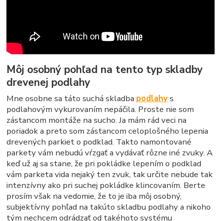
Môj osobný pohľad na tento typ skladby
drevenej podlahy
Mne osobne sa táto suchá skladba
podlahy
s
podlahovým vykurovaním nepáčila. Proste nie som
zástancom montáže na sucho. Ja mám rád veci na
poriadok a preto som zástancom celoplošného lepenia
drevených parkiet o podklad. Takto namontované
parkety vám nebudú vŕzgať a vydávať rôzne iné zvuky. A
keď už aj sa stane, že pri pokládke lepením o podklad
vám parketa vida nejaký ten zvuk, tak určite nebude tak
intenzívny ako pri suchej pokládke klincovaním. Berte
prosím však na vedomie, že to je iba môj osobný,
subjektívny pohľad na takúto skladbu podlahy a nikoho
tým nechcem odrádzať od takéhoto systému