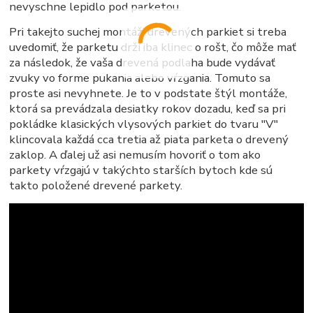
nevyschne lepidlo pod parketou.
Pri takejto suchej montáži drevených parkiet si treba
uvedomiť, že parketu drží iba klinec o rošt, čo môže mať
za následok, že vaša drevená podlaha bude vydávať
zvuky vo forme pukania alebo vŕzgania. Tomuto sa
proste asi nevyhnete. Je to v podstate štýl montáže,
ktorá sa prevádzala desiatky rokov dozadu, keď sa pri
pokládke klasických vlysových parkiet do tvaru "V"
klincovala každá cca tretia až piata parketa o drevený
zaklop. A ďalej už asi nemusím hovoriť o tom ako
parkety vŕzgajú v takýchto starších bytoch kde sú
takto položené drevené parkety.