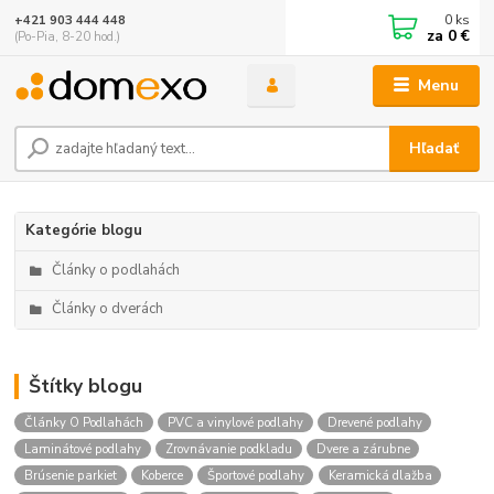
0
ks
+421 903 444 448
za
0 €
(Po-Pia, 8-20 hod.)
Menu
Hľadať
Kategórie blogu
Články o podlahách
Články o dverách
Štítky blogu
Články O Podlahách
PVC a vinylové podlahy
Drevené podlahy
Laminátové podlahy
Zrovnávanie podkladu
Dvere a zárubne
Brúsenie parkiet
Koberce
Športové podlahy
Keramická dlažba