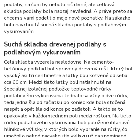
podlahy, na čom by nebolo nič divné, ale celková
skladba podlahy bola naozaj nevšedná. A práve preto sa
chcem s vami podeliť o moje nové poznatky. Na zákazke
bola navrhnutá suchá skladba podlahy s podlahovým
vykurovaním.
Suchá skladba drevenej podlahy s
podlahovým vykurovaním
Celá skladba vyzerala nasledovne. Na cemento-
betónový podklad bol spravený drevený rošt, ktorý bol
vysoký asi tri centimetre a latky boli kotvené od seba
cca 60 cm. Medzi tieto latky boli natiahnuté na
špeciálnej izolačnej podložke teplovodné rúrky
podlahového vykurovania. Jednalo sa vždy o dve rúrky,
teda jedna šla od začiatku po koniec kde bola stočená
naspäť a opäť šla od konca po začiatok. A takto sa to
opakovalo v každom jednom poli medzi roštom. Na tieto
rúrky podlahového vykurovania boli položené ihlanové
hliníkové výlisky, v ktorých bolo vybranie na rúrky, čo
umožnilo pekné nacvaknutie výlisku už na spomínané