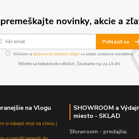
premeškajte novinky, akcie a zľa
Prihlásiť sa
Súhlasím so
spracovaním osobných údajov
za účelom zasielania newslettera.
Môžete sa kedykoľvek odhlásiť. Zasielame raz za 14 dní.
ranejšie na Vlogu
SHOWROOM a Výdaj
miesto - SKLAD
 si nalepil vinyl na stenu |
Showroom - predajňa:
m si položil laminát do