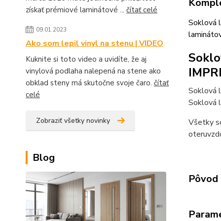
Komple
získať prémiové laminátové ...
čítať celé
Soklová 
09.01.2023
lamináto
Ako som lepil vinyl na stenu | VIDEO
Soklo
Kuknite si toto video a uvidíte, že aj
IMPR
vinylová podlaha nalepená na stene ako
obklad steny má skutočne svoje čaro.
čítať
Soklová 
celé
Soklová l
Zobraziť všetky novinky
Všetky so
oteruvzdo
Blog
Pôvod 
Param