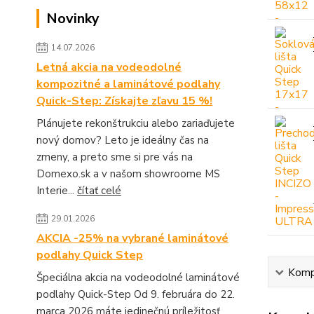
Novinky
14.07.2026
Letná akcia na vodeodolné
kompozitné a laminátové podlahy
Quick-Step: Získajte zľavu 15 %!
Plánujete rekonštrukciu alebo zariaďujete
nový domov? Leto je ideálny čas na
zmeny, a preto sme si pre vás na
Domexo.sk a v našom showroome MS
Interie...
čítať celé
29.01.2026
AKCIA -25% na vybrané laminátové
podlahy Quick Step
Kompl
Špeciálna akcia na vodeodolné laminátové
podlahy Quick-Step Od 9. februára do 22.
marca 2026 máte jedinečnú príležitosť