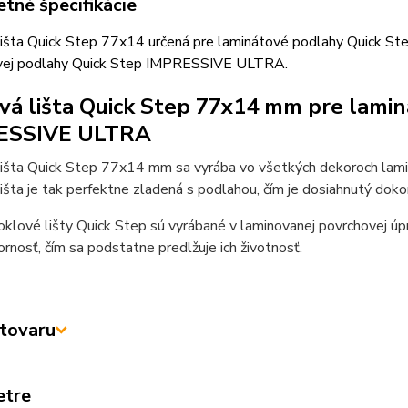
tné špecifikácie
lišta Quick Step 77x14 určená pre laminátové podlahy Quick S
vej podlahy Quick Step IMPRESSIVE ULTRA.
vá lišta Quick Step 77x14 mm pre lami
ESSIVE ULTRA
lišta Quick Step 77x14 mm sa vyrába vo všetkých dekoroch l
išta je tak perfektne zladená s podlahou, čím je dosiahnutý dokon
klové lišty Quick Step sú vyrábané v laminovanej povrchovej úp
rnosť, čím sa podstatne predlžuje ich životnosť.
tovaru
etre