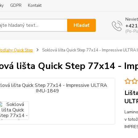
ky
GDPR
Kontakt
Neviet
Hľadať
+421
(Po-Pi
odlahy Quick Step
Soklová lišta Quick Step 77x14 - Impressive ULTRA
ová lišta Quick Step 77x14 - I
Lišt
ULT
Lamino
v toto
IMPRE