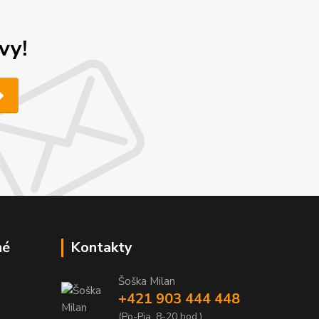
vy!
né
Kontakty
Šoška Milan
+421 903 444 448
(Po-Pia, 8-20 hod.)