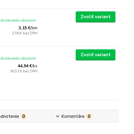
Zvoliť variant
 dodávateľa skladom
3,15 €
/
bm
2,56 €
bez DPH
Zvoliť variant
 dodávateľa skladom
44,94 €
/
ks
36,53 €
bez DPH
dnotenie
0
Komentáre
0