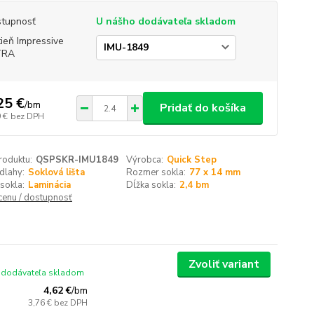
tupnosť
U nášho dodávateľa skladom
ieň Impressive
TRA
25 €
/
bm
Pridať do košíka
 €
bez DPH
roduktu:
QSPSKR-IMU1849
Výrobca:
Quick Step
dlahy:
Soklová lišta
Rozmer sokla:
77 x 14 mm
sokla:
Laminácia
Dĺžka sokla:
2,4 bm
 cenu / dostupnosť
Zvoliť variant
 dodávateľa skladom
4,62 €
/
bm
3,76 €
bez DPH