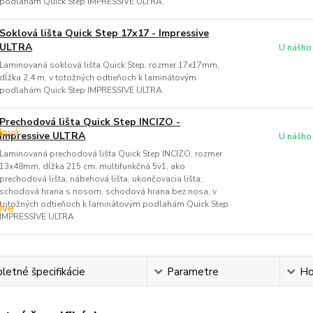
podlahám Quick Step IMPRESSIVE ULTRA.
Soklová lišta Quick Step 17x17 - Impressive
ULTRA
U nášho
Laminovaná soklová lišta Quick Step, rozmer 17x17mm,
dĺžka 2,4 m, v totožných odtieňoch k laminátovým
podlahám Quick Step IMPRESSIVE ULTRA.
Prechodová lišta Quick Step INCIZO -
Impressive ULTRA
U nášho
Laminovaná prechodová lišta Quick Step INCIZO, rozmer
13x48mm, dĺžka 215 cm, multifunkčná 5v1, ako
prechodová lišta, nábehová lišta, ukončovacia lišta,
schodová hrana s nosom, schodová hrana bez nosa, v
totožných odtieňoch k laminátovým podlahám Quick Step
IMPRESSIVE ULTRA
etné špecifikácie
Parametre
Ho