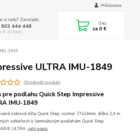
Prihlásenie
e si rady? Zavolajte.
0
ks
 903 444 448
za
0 €
a, 8-20 hod.)
 IMU-1849
mpressive ULTRA IMU-1849
Ohodnotiť produkt
a pre podlahu Quick Step Impressive
RA IMU-1849
vaná soklová lišta Quick Step, rozmer 77x14mm, dĺžka 2,4 m,
žných odtieňoch k laminátovým podlahám Quick Step
SSIVE ULTRA.
celý popis