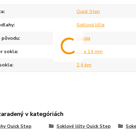
ca
Quick Step
odlahy
Soklová lišta
a pôvodu
Belgia
r sokla
77 x 14 mm
sokla
2,4 bm
zaradený v kategóriách
hy Quick Step
Soklové lišty Quick Step
Sok