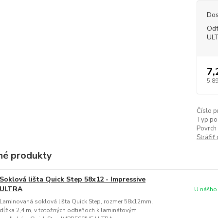
Dos
Odt
UL
7,
5,89
Číslo p
Typ po
Povrch 
Strážiť
é produkty
Soklová lišta Quick Step 58x12 - Impressive
ULTRA
U nášho
Laminovaná soklová lišta Quick Step, rozmer 58x12mm,
dĺžka 2,4 m, v totožných odtieňoch k laminátovým