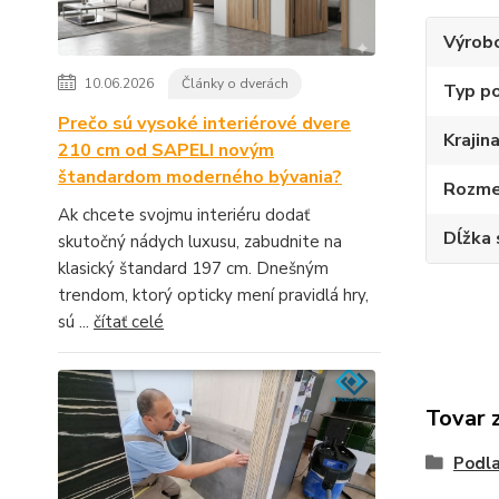
Výrob
10.06.2026
Články o dverách
Typ p
Prečo sú vysoké interiérové dvere
Krajin
210 cm od SAPELI novým
štandardom moderného bývania?
Rozme
Ak chcete svojmu interiéru dodať
Dĺžka 
skutočný nádych luxusu, zabudnite na
klasický štandard 197 cm. Dnešným
trendom, ktorý opticky mení pravidlá hry,
sú ...
čítať celé
Tovar 
Podla