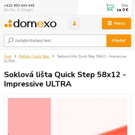
0
ks
+421 903 444 448
za
0 €
(Po-Pia, 8-20 hod.)
Menu
Hľadať
Úvod
Podlahy Quick Step
Soklová lišta Quick Step 58x12 - Impressive
ULTRA
Soklová lišta Quick Step 58x12 -
Impressive ULTRA