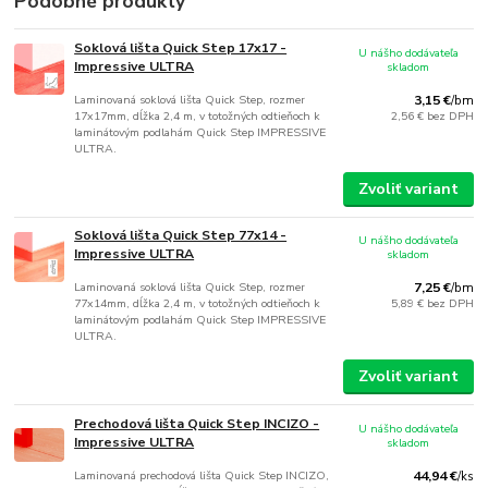
Podobné produkty
Soklová lišta Quick Step 17x17 -
U nášho dodávateľa
Impressive ULTRA
skladom
Laminovaná soklová lišta Quick Step, rozmer
3,15 €
/
bm
17x17mm, dĺžka 2,4 m, v totožných odtieňoch k
2,56 €
bez DPH
laminátovým podlahám Quick Step IMPRESSIVE
ULTRA.
Zvoliť variant
Soklová lišta Quick Step 77x14 -
U nášho dodávateľa
Impressive ULTRA
skladom
Laminovaná soklová lišta Quick Step, rozmer
7,25 €
/
bm
77x14mm, dĺžka 2,4 m, v totožných odtieňoch k
5,89 €
bez DPH
laminátovým podlahám Quick Step IMPRESSIVE
ULTRA.
Zvoliť variant
Prechodová lišta Quick Step INCIZO -
U nášho dodávateľa
Impressive ULTRA
skladom
Laminovaná prechodová lišta Quick Step INCIZO,
44,94 €
/
ks