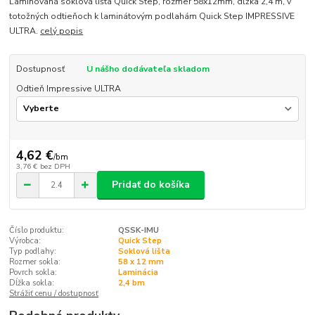
Laminovaná soklová lišta Quick Step, rozmer 58x12mm, dĺžka 2,4 m, v
totožných odtieňoch k laminátovým podlahám Quick Step IMPRESSIVE
ULTRA.
celý popis
Dostupnosť
U nášho dodávateľa skladom
Odtieň Impressive ULTRA
4,62 €
/
bm
3,76 €
bez DPH
Pridať do košíka
Číslo produktu:
QSSK-IMU
Výrobca:
Quick Step
Typ podlahy:
Soklová lišta
Rozmer sokla:
58 x 12 mm
Povrch sokla:
Laminácia
Dĺžka sokla:
2,4 bm
Strážiť cenu / dostupnosť