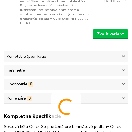
rozmer 13x48mm, dĺžka 215 cm, multifunkčná
36,53 €
bez DPH
5v1, ako prechodová lišta, nábehová lišta,
ukončovacia lišta, schodová hrana s nosom,
schodová hrana bez nosa, v totožných odtieňoch k
laminátovým podlahám Quick Step IMPRESSIVE
ULTRA
Zvoliť variant
Kompletné špecifikácie
Parametre
Hodnotenie
0
Komentáre
0
Kompletné špecifikácie
Soklová lišta Quick Step určená pre laminátové podlahy Quick