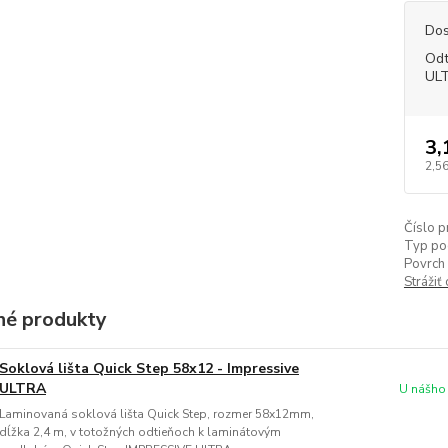
Dos
Odt
UL
3,
2,56
Číslo p
Typ po
Povrch 
Strážiť
é produkty
Soklová lišta Quick Step 58x12 - Impressive
ULTRA
U nášho
Laminovaná soklová lišta Quick Step, rozmer 58x12mm,
dĺžka 2,4 m, v totožných odtieňoch k laminátovým