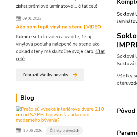
Komple
získať prémiové laminátové ...
čítať celé
Soklová 
09.01.2023
lamináto
Ako som lepil vinyl na stenu | VIDEO
Soklo
Kuknite si toto video a uvidíte, že aj
IMPR
vinylová podlaha nalepená na stene ako
obklad steny má skutočne svoje čaro.
čítať
Soklová 
celé
Soklová l
Zobraziť všetky novinky
Všetky so
oteruvzdo
Blog
Pôvod 
10.06.2026
Články o dverách
Param