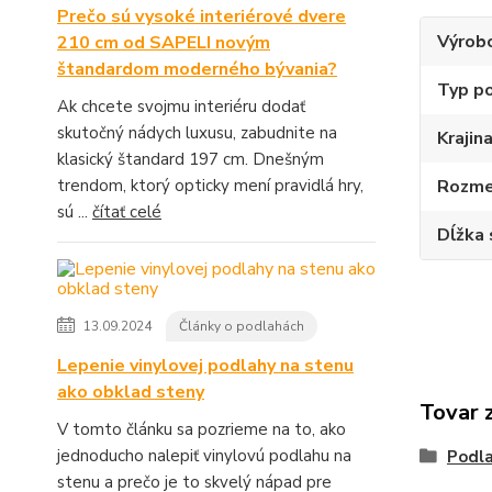
Prečo sú vysoké interiérové dvere
Výrob
210 cm od SAPELI novým
štandardom moderného bývania?
Typ p
Ak chcete svojmu interiéru dodať
skutočný nádych luxusu, zabudnite na
Krajin
klasický štandard 197 cm. Dnešným
trendom, ktorý opticky mení pravidlá hry,
Rozme
sú ...
čítať celé
Dĺžka 
13.09.2024
Články o podlahách
Lepenie vinylovej podlahy na stenu
ako obklad steny
Tovar 
V tomto článku sa pozrieme na to, ako
jednoducho nalepiť vinylovú podlahu na
Podla
stenu a prečo je to skvelý nápad pre