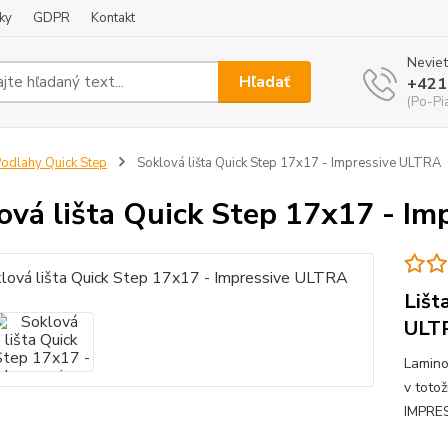
ky
GDPR
Kontakt
Neviet
Hľadať
+421
(Po-Pi
odlahy Quick Step
Soklová lišta Quick Step 17x17 - Impressive ULTRA
ová lišta Quick Step 17x17 - I
Lišt
ULT
Lamino
v toto
IMPRE