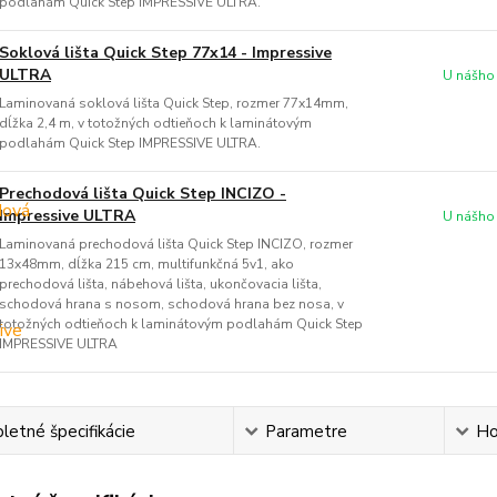
podlahám Quick Step IMPRESSIVE ULTRA.
Soklová lišta Quick Step 77x14 - Impressive
ULTRA
U nášho
Laminovaná soklová lišta Quick Step, rozmer 77x14mm,
dĺžka 2,4 m, v totožných odtieňoch k laminátovým
podlahám Quick Step IMPRESSIVE ULTRA.
Prechodová lišta Quick Step INCIZO -
Impressive ULTRA
U nášho
Laminovaná prechodová lišta Quick Step INCIZO, rozmer
13x48mm, dĺžka 215 cm, multifunkčná 5v1, ako
prechodová lišta, nábehová lišta, ukončovacia lišta,
schodová hrana s nosom, schodová hrana bez nosa, v
totožných odtieňoch k laminátovým podlahám Quick Step
IMPRESSIVE ULTRA
etné špecifikácie
Parametre
Ho