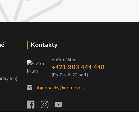
né
Kontakty
Šoška Milan
+421 903 444 448
(Po-Pia, 8-20 hod.)
iday Inn)
objednavky@domexo.sk