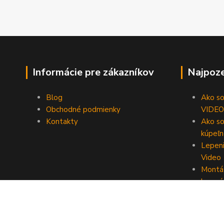
Informácie pre zákazníkov
Najpoze
Blog
Ako som
Obchodné podmienky
VIDEO
Kontakty
Ako so
kúpeľn
Lepeni
Video
Montáž
lepení