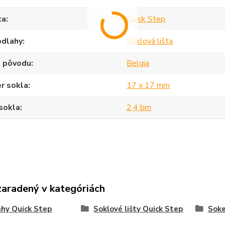
ca
Quick Step
odlahy
Soklová lišta
a pôvodu
Belgia
r sokla
17 x 17 mm
sokla
2,4 bm
zaradený v kategóriách
hy Quick Step
Soklové lišty Quick Step
Sok