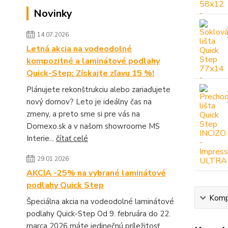
Novinky
14.07.2026
Letná akcia na vodeodolné
kompozitné a laminátové podlahy
Quick-Step: Získajte zľavu 15 %!
Plánujete rekonštrukciu alebo zariaďujete
nový domov? Leto je ideálny čas na
zmeny, a preto sme si pre vás na
Domexo.sk a v našom showroome MS
Interie...
čítať celé
29.01.2026
AKCIA -25% na vybrané laminátové
podlahy Quick Step
Kompl
Špeciálna akcia na vodeodolné laminátové
podlahy Quick-Step Od 9. februára do 22.
marca 2026 máte jedinečnú príležitosť