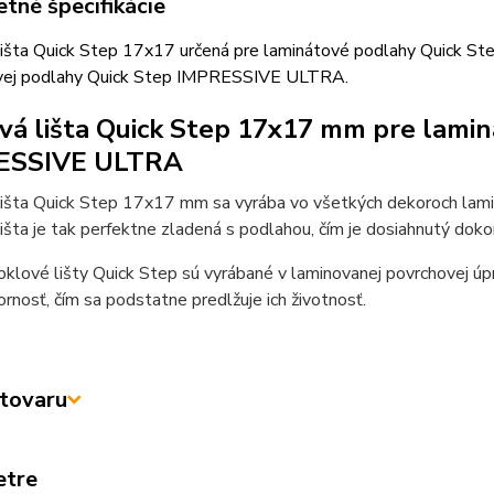
tné špecifikácie
lišta Quick Step 17x17 určená pre laminátové podlahy Quick S
vej podlahy Quick Step IMPRESSIVE ULTRA.
vá lišta Quick Step 17x17 mm pre lami
ESSIVE ULTRA
lišta Quick Step 17x17 mm sa vyrába vo všetkých dekoroch lam
išta je tak perfektne zladená s podlahou, čím je dosiahnutý dokon
klové lišty Quick Step sú vyrábané v laminovanej povrchovej úp
rnosť, čím sa podstatne predlžuje ich životnosť.
tovaru
etre