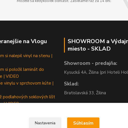
Môžete sa kedykoľvek odhlásiť. Zasielame raz za 14 dní.
ranejšie na Vlogu
SHOWROOM a Výdaj
miesto - SKLAD
 si nalepil vinyl na stenu |
Showroom - predajňa:
m si položil laminát do
Kysucká 4A, Žilina (pri Hoteli Hol
e | VIDEO
e vinylu v sprchovom kúte |
Sklad:
Bratislavská 33, Žilina
 podlahových soklových líšt
m | VIDEO
Súhlasím
Nastavenia