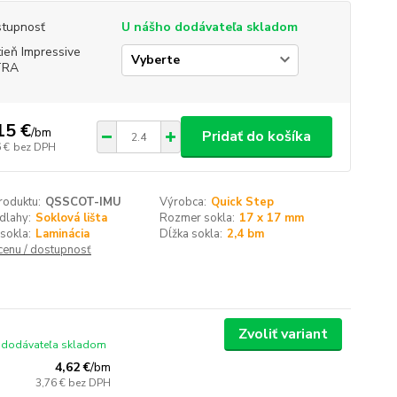
tupnosť
U nášho dodávateľa skladom
ieň Impressive
TRA
15 €
/
bm
Pridať do košíka
 €
bez DPH
roduktu:
QSSCOT-IMU
Výrobca:
Quick Step
dlahy:
Soklová lišta
Rozmer sokla:
17 x 17 mm
sokla:
Laminácia
Dĺžka sokla:
2,4 bm
 cenu / dostupnosť
Zvoliť variant
 dodávateľa skladom
4,62 €
/
bm
3,76 €
bez DPH