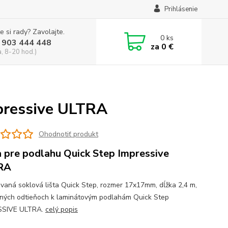
Prihlásenie
e si rady? Zavolajte.
0
ks
 903 444 448
za
0 €
a, 8-20 hod.)
mpressive ULTRA
Ohodnotiť produkt
a pre podlahu Quick Step Impressive
RA
vaná soklová lišta Quick Step, rozmer 17x17mm, dĺžka 2,4 m,
žných odtieňoch k laminátovým podlahám Quick Step
SSIVE ULTRA.
celý popis