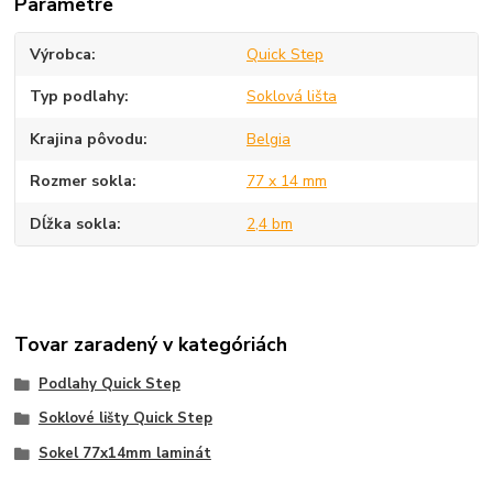
Parametre
Výrobca
Quick Step
Typ podlahy
Soklová lišta
Krajina pôvodu
Belgia
Rozmer sokla
77 x 14 mm
Dĺžka sokla
2,4 bm
Tovar zaradený v kategóriách
Podlahy Quick Step
Soklové lišty Quick Step
Sokel 77x14mm laminát