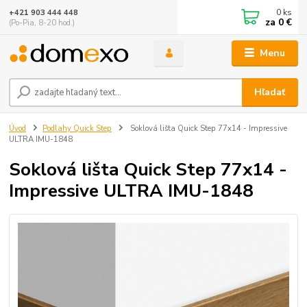
0
ks
+421 903 444 448
za
0 €
(Po-Pia, 8-20 hod.)
Menu
Hľadať
Úvod
Podlahy Quick Step
Soklová lišta Quick Step 77x14 - Impressive
ULTRA IMU-1848
Soklová lišta Quick Step 77x14 -
Impressive ULTRA IMU-1848