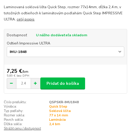
Laminovaná soklová lišta Quick Step, rozmer 77x14mm, dĺžka 2,4 m, v
totožných odtieňoch k laminátovým podlahám Quick Step IMPRESSIVE
ULTRA.
celý popis
Dostupnosť
U nášho dodávateľa skladom
Odtieň Impressive ULTRA
7,25 €
/
bm
5,89 €
bez DPH
Pridať do košíka
Číslo produktu:
QSPSKR-IMU1848
Výrobca:
Quick Step
Typ podlahy:
Soklová lišta
Rozmer sokla:
77 x 14 mm
Povrch sokla:
Laminácia
Dĺžka sokla:
2,4 bm
Strážiť cenu / dostupnosť