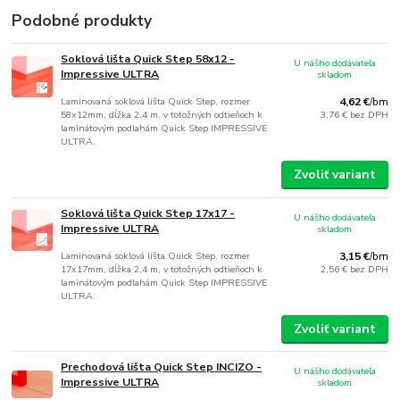
Podobné produkty
Soklová lišta Quick Step 58x12 -
U nášho dodávateľa
Impressive ULTRA
skladom
Laminovaná soklová lišta Quick Step, rozmer
4,62 €
/
bm
58x12mm, dĺžka 2,4 m, v totožných odtieňoch k
3,76 €
bez DPH
laminátovým podlahám Quick Step IMPRESSIVE
ULTRA.
Zvoliť variant
Soklová lišta Quick Step 17x17 -
U nášho dodávateľa
Impressive ULTRA
skladom
Laminovaná soklová lišta Quick Step, rozmer
3,15 €
/
bm
17x17mm, dĺžka 2,4 m, v totožných odtieňoch k
2,56 €
bez DPH
laminátovým podlahám Quick Step IMPRESSIVE
ULTRA.
Zvoliť variant
Prechodová lišta Quick Step INCIZO -
U nášho dodávateľa
Impressive ULTRA
skladom