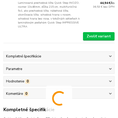
Laminovaná prechodová lišta Quick Step INCIZO,
44,94 €
/
ks
rozmer 13x48mm, dĺžka 215 cm, multifunkčná
36,53 €
bez DPH
5v1, ako prechodová lišta, nábehová lišta,
ukončovacia lišta, schodová hrana s nosom,
schodová hrana bez nosa, v totožných odtieňoch k
laminátovým podlahám Quick Step IMPRESSIVE
ULTRA
Zvoliť variant
Kompletné špecifikácie
Parametre
Hodnotenie
0
Komentáre
0
Kompletné špecifikácie