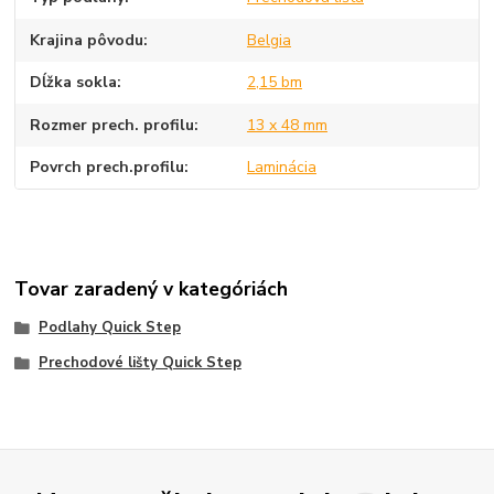
Krajina pôvodu
Belgia
Dĺžka sokla
2,15 bm
Rozmer prech. profilu
13 x 48 mm
Povrch prech.profilu
Laminácia
Tovar zaradený v kategóriách
Podlahy Quick Step
Prechodové lišty Quick Step