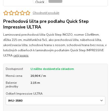
Ohodnotiť produkt
Prechodová lišta pre podlahu Quick Step
Impressive ULTRA
Laminovaná prechodová lišta Quick Step INCIZO, rozmer 13x48mm,
dĺžka 215 cm, multifunkčná 5v1, ako prechodová lišta, nábehová lišta,
ukončovacia lišta, schodová hrana s nosom, schodová hrana bez nosa, v
totožných odtieňoch k laminátovým podlahám Quick Step IMPRESSIVE
ULTRA
celý popis
Dostupnosť
U nášho dodávateľa skladom
Merná cena
20,90 € / m
Balenie
2.15 m
jednotky
Odtieň Impressive ULTRA