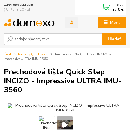
0
ks
+421 903 444 448
za
0 €
(Po-Pia, 8-20 hod.)
Menu
Hľadať
Úvod
Podlahy Quick Step
Prechodová lišta Quick Step INCIZO -
Impressive ULTRA IMU-3560
Prechodová lišta Quick Step
INCIZO - Impressive ULTRA IMU-
3560