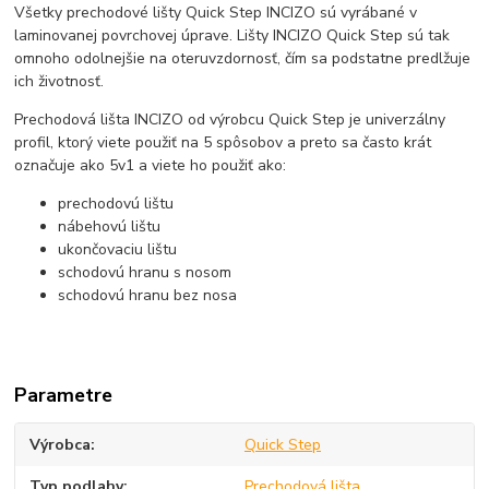
Všetky prechodové lišty Quick Step INCIZO sú vyrábané v
laminovanej povrchovej úprave. Lišty INCIZO Quick Step sú tak
omnoho odolnejšie na oteruvzdornosť, čím sa podstatne predlžuje
ich životnosť.
Prechodová lišta INCIZO od výrobcu Quick Step je univerzálny
profil, ktorý viete použiť na 5 spôsobov a preto sa často krát
označuje ako 5v1 a viete ho použiť ako:
prechodovú lištu
nábehovú lištu
ukončovaciu lištu
schodovú hranu s nosom
schodovú hranu bez nosa
Parametre
Výrobca
Quick Step
Typ podlahy
Prechodová lišta