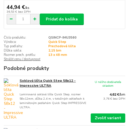
44,94 €
/
ks
36,53 €
bez DPH
Pridať do košíka
Číslo produktu:
QSINCP-IMU3560
Výrobca:
Quick Step
Typ podlahy:
Prechodová lišta
Dĺžka sokla:
2,15 bm
Rozmer prech. profilu:
13 x 48 mm
Strážiť cenu / dostupnosť
Podobné produkty
Soklová lišta Quick Step 58x12 -
U nášho dodávateľa
Impressive ULTRA
skladom
Laminovaná soklová lišta Quick Step, rozmer
4,62 €
/
bm
58x12mm, dĺžka 2,4 m, v totožných odtieňoch k
3,76 €
bez DPH
laminátovým podlahám Quick Step IMPRESSIVE
ULTRA.
Zvoliť variant