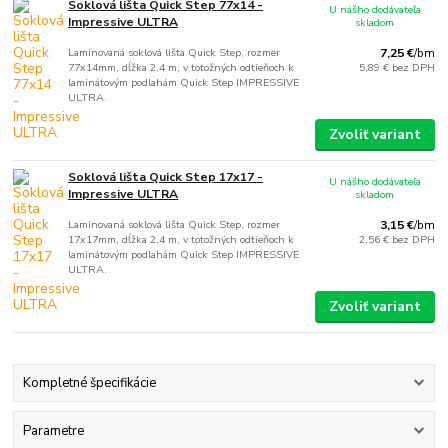
Soklová lišta Quick Step 77x14 -
U nášho dodávateľa
Impressive ULTRA
skladom
Laminovaná soklová lišta Quick Step, rozmer
7,25 €
/
bm
77x14mm, dĺžka 2,4 m, v totožných odtieňoch k
5,89 €
bez DPH
laminátovým podlahám Quick Step IMPRESSIVE
ULTRA.
Zvoliť variant
Soklová lišta Quick Step 17x17 -
U nášho dodávateľa
Impressive ULTRA
skladom
Laminovaná soklová lišta Quick Step, rozmer
3,15 €
/
bm
17x17mm, dĺžka 2,4 m, v totožných odtieňoch k
2,56 €
bez DPH
laminátovým podlahám Quick Step IMPRESSIVE
ULTRA.
Zvoliť variant
Kompletné špecifikácie
Parametre