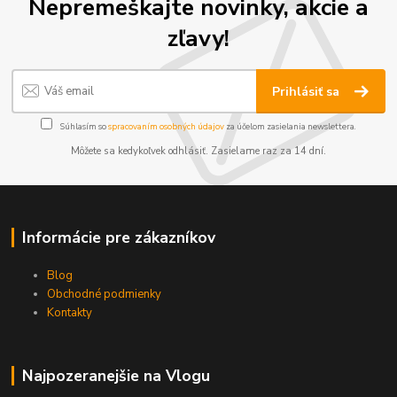
Nepremeškajte novinky, akcie a
zľavy!
Prihlásiť sa
Súhlasím so
spracovaním osobných údajov
za účelom zasielania newslettera.
Môžete sa kedykoľvek odhlásiť. Zasielame raz za 14 dní.
Informácie pre zákazníkov
Blog
Obchodné podmienky
Kontakty
Najpozeranejšie na Vlogu