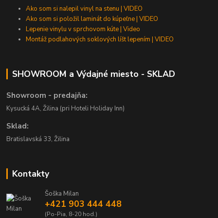
Ako som si nalepil vinyl na stenu | VIDEO
Ako som si položil laminát do kúpeľne | VIDEO
Lepenie vinylu v sprchovom kúte | Video
Montáž podlahových soklových líšt lepením | VIDEO
SHOWROOM a Výdajné miesto - SKLAD
Showroom - predajňa:
Kysucká 4A, Žilina (pri Hoteli Holiday Inn)
Sklad:
Bratislavská 33, Žilina
Kontakty
Šoška Milan
+421 903 444 448
(Po-Pia, 8-20 hod.)