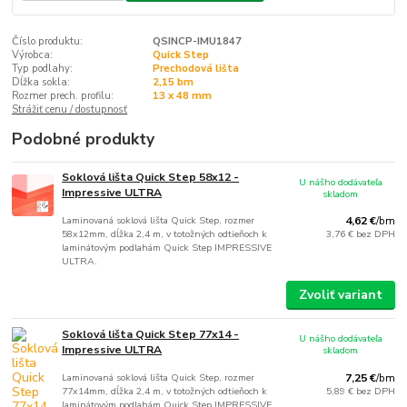
Číslo produktu:
QSINCP-IMU1847
Výrobca:
Quick Step
Typ podlahy:
Prechodová lišta
Dĺžka sokla:
2,15 bm
Rozmer prech. profilu:
13 x 48 mm
Strážiť cenu / dostupnosť
Podobné produkty
Soklová lišta Quick Step 58x12 -
U nášho dodávateľa
Impressive ULTRA
skladom
Laminovaná soklová lišta Quick Step, rozmer
4,62 €
/
bm
58x12mm, dĺžka 2,4 m, v totožných odtieňoch k
3,76 €
bez DPH
laminátovým podlahám Quick Step IMPRESSIVE
ULTRA.
Zvoliť variant
Soklová lišta Quick Step 77x14 -
U nášho dodávateľa
Impressive ULTRA
skladom
Laminovaná soklová lišta Quick Step, rozmer
7,25 €
/
bm
77x14mm, dĺžka 2,4 m, v totožných odtieňoch k
5,89 €
bez DPH
laminátovým podlahám Quick Step IMPRESSIVE