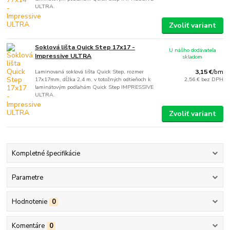
ULTRA.
Zvoliť variant
Soklová lišta Quick Step 17x17 -
U nášho dodávateľa
Impressive ULTRA
skladom
Laminovaná soklová lišta Quick Step, rozmer
3,15 €
/
bm
17x17mm, dĺžka 2,4 m, v totožných odtieňoch k
2,56 €
bez DPH
laminátovým podlahám Quick Step IMPRESSIVE
ULTRA.
Zvoliť variant
Kompletné špecifikácie
Parametre
Hodnotenie
0
Komentáre
0