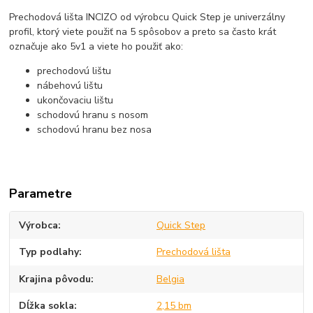
Prechodová lišta INCIZO od výrobcu Quick Step je univerzálny
profil, ktorý viete použiť na 5 spôsobov a preto sa často krát
označuje ako 5v1 a viete ho použiť ako:
prechodovú lištu
nábehovú lištu
ukončovaciu lištu
schodovú hranu s nosom
schodovú hranu bez nosa
Parametre
Výrobca
Quick Step
Typ podlahy
Prechodová lišta
Krajina pôvodu
Belgia
Dĺžka sokla
2,15 bm