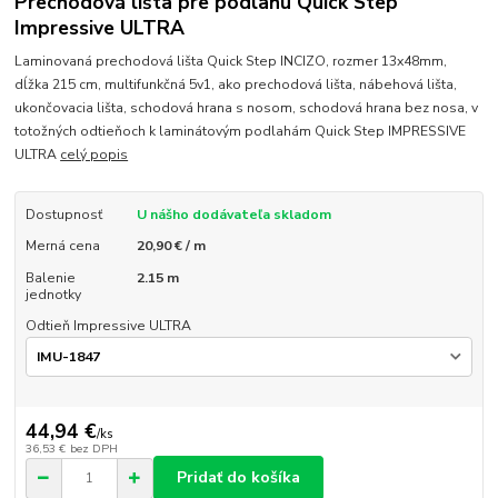
Prechodová lišta pre podlahu Quick Step
Impressive ULTRA
Laminovaná prechodová lišta Quick Step INCIZO, rozmer 13x48mm,
dĺžka 215 cm, multifunkčná 5v1, ako prechodová lišta, nábehová lišta,
ukončovacia lišta, schodová hrana s nosom, schodová hrana bez nosa, v
totožných odtieňoch k laminátovým podlahám Quick Step IMPRESSIVE
ULTRA
celý popis
Dostupnosť
U nášho dodávateľa skladom
Merná cena
20,90 € / m
Balenie
2.15 m
jednotky
Odtieň Impressive ULTRA
44,94 €
/
ks
36,53 €
bez DPH
Pridať do košíka