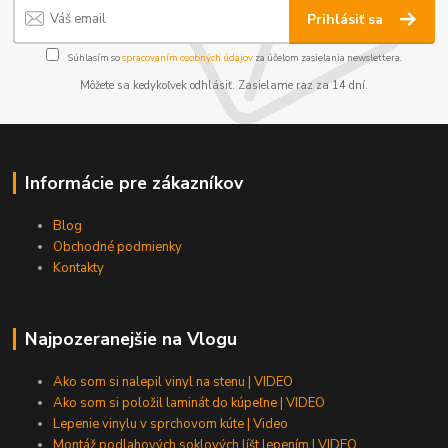
Prihlásiť sa
Súhlasím so
spracovaním osobných údajov
za účelom zasielania newslettera.
Môžete sa kedykoľvek odhlásiť. Zasielame raz za 14 dní.
Informácie pre zákazníkov
Blog
Obchodné podmienky
Kontakty
Najpozeranejšie na Vlogu
Ako som si nalepil vinyl na stenu | VIDEO
Ako som si položil laminát do kúpeľne | VIDEO
Lepenie vinylu v sprchovom kúte | Video
Montáž podlahových soklových líšt lepením | VIDEO