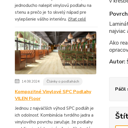
v kresbe
jednoducho nalepiť vinylovú podlahu na
stenu a prečo je to skvelý nápad pre
Povrch
vylepšenie vášho interiéru.
čítať celé
Laminát
najviac
Ako rea
opracov
Autor:
14.08.2024
Články o podlahách
Páčil
Kompozitné Vinylové SPC Podlahy
VILEN Floor
Jednou z najväčších výhod SPC podláh je
Ští
ich odolnosť. Kombinácia tvrdého jadra a
vinylového povrchu zaručuje, že podlahy