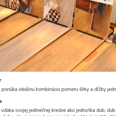
r
onúka ideálnu kombináciu pomeru šírky a dĺžky jedno
a
e vďaka svojej jedinečnej kresbe ako jednotka dub, du