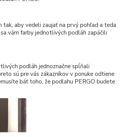
h tak, aby vedeli zaujať na prvý pohľad a teda
sa vám farby jednotlivých podláh zapáčili
tlivých podláh jednoznačne spĺňali
preto sú pre vás zákazníkov v ponuke odtiene
a nemusíte báť toho, že podlahu PERGO budete