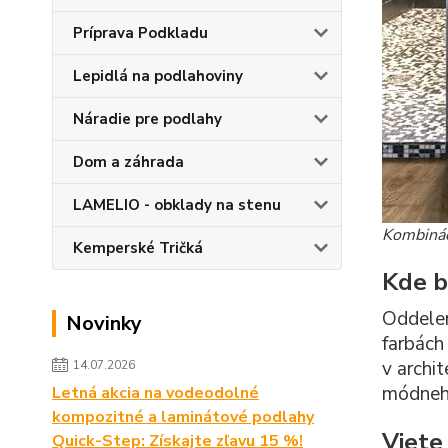
Príprava Podkladu
Lepidlá na podlahoviny
Náradie pre podlahy
Dom a záhrada
LAMELIO - obklady na stenu
Kombinác
Kemperské Tričká
Kde b
Oddelen
Novinky
farbách
v archi
14.07.2026
módneh
Letná akcia na vodeodolné
kompozitné a laminátové podlahy
Viete
Quick-Step: Získajte zľavu 15 %!