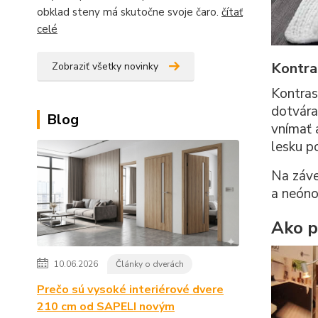
obklad steny má skutočne svoje čaro.
čítať
celé
Kontra
Zobraziť všetky novinky
Kontras
dotvára
Blog
vnímať 
lesku p
Na záve
a neóno
Ako p
10.06.2026
Články o dverách
Prečo sú vysoké interiérové dvere
210 cm od SAPELI novým