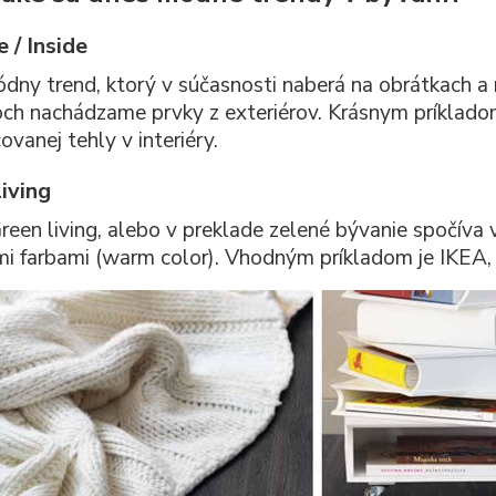
 / Inside
dny trend, ktorý v súčasnosti naberá na obrátkach a rýc
roch nachádzame prvky z exteriérov. Krásnym príklado
vanej tehly v interiéry.
iving
reen living, alebo v preklade zelené bývanie spočíva v
mi farbami (warm color). Vhodným príkladom je IKEA, k