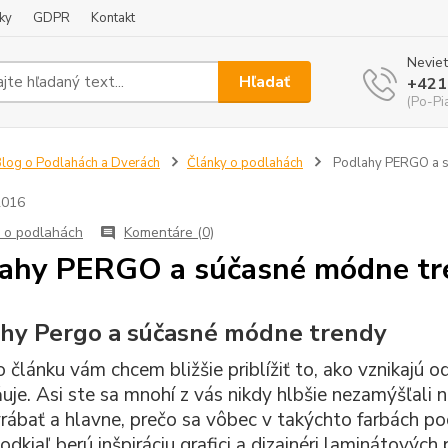
ky
GDPR
Kontakt
Neviet
Hľadať
+421
(Po-Pi
log o Podlahách a Dverách
Články o podlahách
Podlahy PERGO a s
2016
 o podlahách
Komentáre (0)
ahy PERGO a súčasné módne tr
hy Pergo a súčasné módne trendy
 článku vám chcem bližšie priblížiť to, ako vznikajú
uje. Asi ste sa mnohí z vás nikdy hlbšie nezamýšľali 
rábať a hlavne, prečo sa vôbec v takýchto farbách pod
 odkiaľ berú inšpiráciu grafici a dizajnéri laminátový