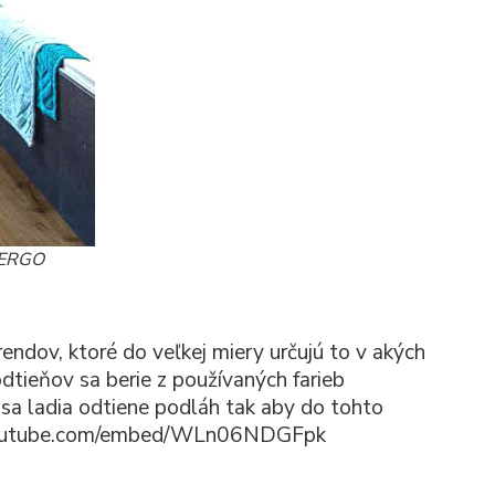
 PERGO
ndov, ktoré do veľkej miery určujú to v akých
odtieňov sa berie z používaných farieb
e sa ladia odtiene podláh tak aby do tohto
w.youtube.com/embed/WLn06NDGFpk