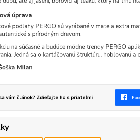
 dubu, ale aj jaseni, borovici aj teaku, ktorý na trhu hl
ová úprava
ové podlahy PERGO sú vyrábané v mate a extra mate
 autentické s prírodným drevom.
kciu na súčasné a budúce módne trendy PERGO aplik
ania. Jedná sa o kartáčovanú štruktúru, hobľovanú a o 
 Šoška Milan
 sa vám článok? Zdieľajte ho s priateľmi
Fac
tky