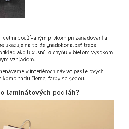
i veľmi používaným prvkom pri zariaďovaní a
ne ukazuje na to, že „nedokonalosť treba
apríklad ako luxusnú kuchyňu v bielom vysokom
eným vzhľadom.
enávame v interiéroch návrat pastelových
kombináciu čiernej farby so šedou.
o laminátových podláh?