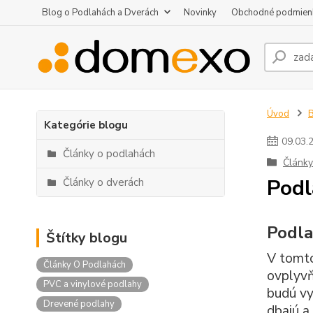
Blog o Podlahách a Dverách
Novinky
Obchodné podmien
Úvod
B
Kategórie blogu
09
.
03
.
Články o podlahách
Články
Podl
Články o dverách
Podla
Štítky blogu
V tomto
Články O Podlahách
ovplyvň
PVC a vinylové podlahy
budú vy
Drevené podlahy
dbajú a