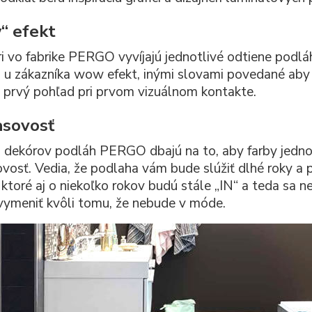
“ efekt
ri vo fabrike PERGO vyvíjajú jednotlivé odtiene podlá
i u zákazníka wow efekt, inými slovami povedané aby 
 prvý pohľad pri prvom vizuálnom kontakte.
sovosť
i dekórov podláh PERGO dbajú na to, aby farby jedno
vosť. Vedia, že podlaha vám bude slúžiť dlhé roky a 
 ktoré aj o niekoľko rokov budú stále „IN“ a teda s
vymeniť kvôli tomu, že nebude v móde.