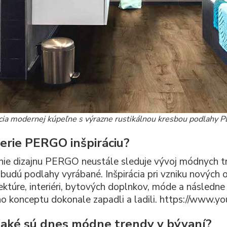
ia modernej kúpeľne s výrazne rustikálnou kresbou podlahy
erie PERGO inšpiráciu?
ie dizajnu PERGO neustále sleduje vývoj módnych tre
 budú podlahy vyrábané. Inšpirácia pri vzniku nových 
tektúre, interiéri, bytových doplnkov, móde a následn
o konceptu dokonale zapadli a ladili. https://ww
 aké sú dnes módne trendy v bývaní?