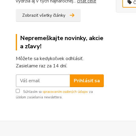
vydržia aj v tých najnáročnej...
čítať celé
Č
Zobraziť všetky články
Nepremeškajte novinky, akcie
a zľavy!
Môžete sa kedykoľvek odhlásiť.
Zasielame raz za 14 dní.
Prihlásiť sa
Súhlasím so
spracovaním osobných údajov
za
účelom zasielania newslettera.