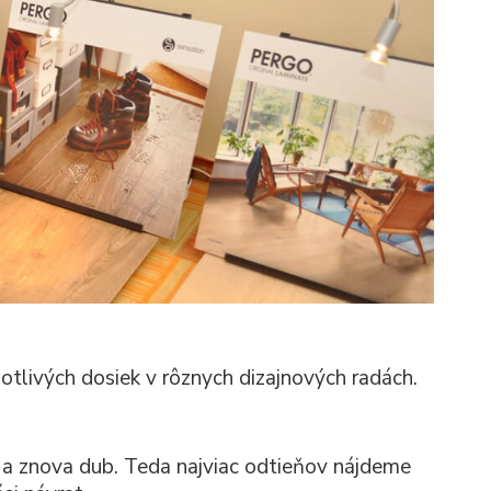
tlivých dosiek v rôznych dizajnových radách.
b a znova dub. Teda najviac odtieňov nájdeme