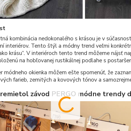
st
tná kombinácia nedokonalého s krásou je v súčasnost
ní interiérov. Tento štýl a módny trend veľmi konkrét
ako krásu“. V interiéroch tento trend môžeme nájsť n
oloženú na hobľovanej rustikálnej podlahe s postarš
r módneho okienka môžem ešte spomenúť, že zaznam
vých farieb, zemitých a kovových tónov a samozrejme 
remietol závod PERGO módne trendy d