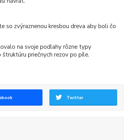
ási návrat.
 so zvýraznenou kresbou dreva aby boli čo
ovalo na svoje podlahy rôzne typy
štruktúru priečnych rezov po píle.
ebook
Twitter