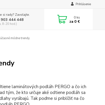
Prihlásenie
e si rady? Zavolajte.
0
ks
 903 444 448
za
0 €
a, 8-20 hod.)
účasné módne trendy
endy
 odtiene laminátových podláh PERGO a čo ich
nad tým, že kto určuje aké odtiene podláh sa
lahy vyrábajú. Tak poďme si priblížiť na čo
ch podláh PERGO.