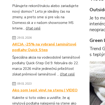
Plánujete rekonštrukciu alebo zariaďujete
Outside
nový domov? Leto je ideálny čas na
zmeny, a preto sme si pre vás na
Je to mó
Domexo.sk a v našom showroome MS
interié
Interie...
čítať celé
neopraco
29.01.2026
Green l
AKCIA -25% na vybrané laminátové
Trend G
podlahy Quick Step
s teplý
Špeciálna akcia na vodeodolné laminátové
podlahy Quick-Step Od 9. februára do 22.
marca 2026 máte jedinečnú príležitosť
získať prémiové laminátové ...
čítať celé
09.01.2023
Ako som lepil vinyl na stenu | VIDEO
Kuknite si toto video a uvidíte, že aj
vinylová podlaha nalepená na stene ako