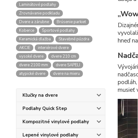
Laminátové podlahy
„Wow
Zrovnávanie podkladu
Dvere a zárubne
Brúsenie parkiet
Dizajné
Koberce
Športové podlahy
vyvolal
Keramická dlažba
Stavebné púzdra
hneď na
AKCIE
interiérové dvere
Nadča
vysoké dvere
dvere 210 cm
dvere 2100 mm
dvere SAPELI
Vývojár
nadčaso
atypické dvere
dvere na mieru
podláh,
musieť 
Kľučky na dvere
Podlahy Quick Step
Kompozitné vinylové podlahy
Lepené vinylové podlahy