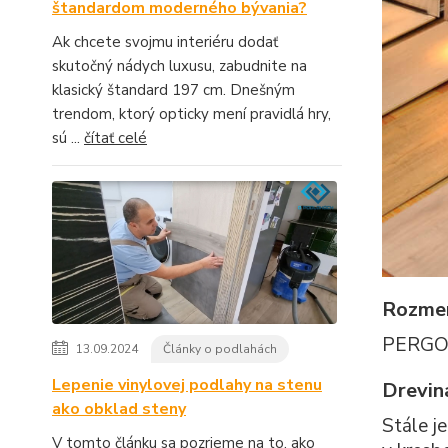
štandardom moderného bývania?
Ak chcete svojmu interiéru dodať
skutočný nádych luxusu, zabudnite na
klasický štandard 197 cm. Dnešným
trendom, ktorý opticky mení pravidlá hry,
sú ...
čítať celé
Rozme
PERGO p
13.09.2024
Články o podlahách
Lepenie vinylovej podlahy na stenu
Drevin
ako obklad steny
Stále j
V tomto článku sa pozrieme na to, ako