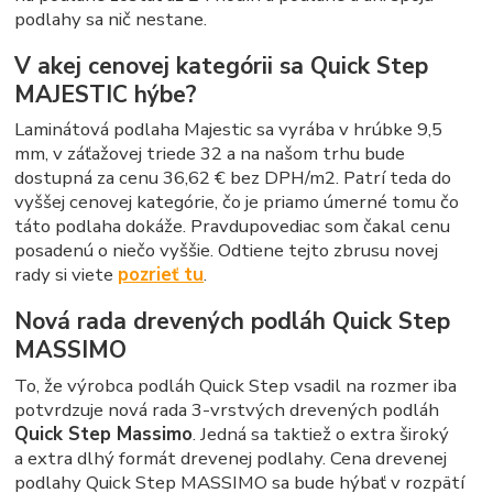
podlahy sa nič nestane.
V akej cenovej kategórii sa Quick Step
MAJESTIC hýbe?
Laminátová podlaha Majestic sa vyrába v hrúbke 9,5
mm, v záťažovej triede 32 a na našom trhu bude
dostupná za cenu 36,62 € bez DPH/m2. Patrí teda do
vyššej cenovej kategórie, čo je priamo úmerné tomu čo
táto podlaha dokáže. Pravdupovediac som čakal cenu
posadenú o niečo vyššie. Odtiene tejto zbrusu novej
rady si viete
pozrieť tu
.
Nová rada drevených podláh Quick Step
MASSIMO
To, že výrobca podláh Quick Step vsadil na rozmer iba
potvrdzuje nová rada 3-vrstvých drevených podláh
Quick Step Massimo
. Jedná sa taktiež o extra široký
a extra dlhý formát drevenej podlahy. Cena drevenej
podlahy Quick Step MASSIMO sa bude hýbať v rozpätí