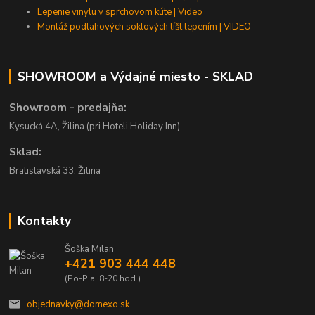
Lepenie vinylu v sprchovom kúte | Video
Montáž podlahových soklových líšt lepením | VIDEO
SHOWROOM a Výdajné miesto - SKLAD
Showroom - predajňa:
Kysucká 4A, Žilina (pri Hoteli Holiday Inn)
Sklad:
Bratislavská 33, Žilina
Kontakty
Šoška Milan
+421 903 444 448
(Po-Pia, 8-20 hod.)
objednavky@domexo.sk