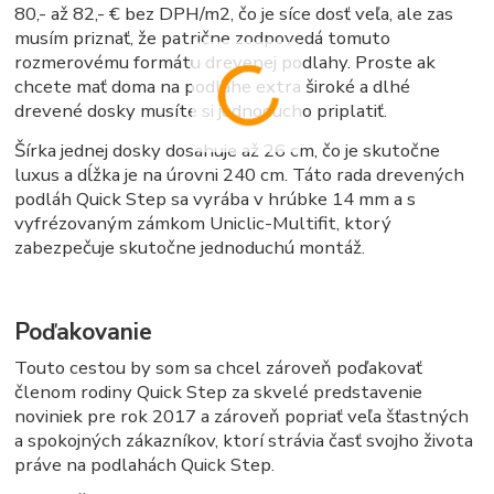
80,- až 82,- € bez DPH/m2, čo je síce dosť veľa, ale zas
musím priznať, že patrične zodpovedá tomuto
rozmerovému formátu drevenej podlahy. Proste ak
chcete mať doma na podlahe extra široké a dlhé
drevené dosky musíte si jednoducho priplatiť.
Šírka jednej dosky dosahuje až 26 cm, čo je skutočne
luxus a dĺžka je na úrovni 240 cm. Táto rada drevených
podláh Quick Step sa vyrába v hrúbke 14 mm a s
vyfrézovaným zámkom Uniclic-Multifit, ktorý
zabezpečuje skutočne jednoduchú montáž.
Poďakovanie
Touto cestou by som sa chcel zároveň poďakovať
členom rodiny Quick Step za skvelé predstavenie
noviniek pre rok 2017 a zároveň popriať veľa šťastných
a spokojných zákazníkov, ktorí strávia časť svojho života
práve na podlahách Quick Step.