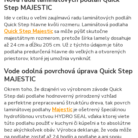
Step MAJESTIC
Ide v celku o veľmi zaujímavú radu laminátových podláh
Quick Step hlavne kvôli rozmeru. Laminátová podlaha
Quick Step Majestic
sa môže pýšiť skutočne
majestátnym rozmerom, pretože šírka lamely dosahuje
až 24 cm a dĺžku 205 cm. Už z týchto údajom je táto
podlaha predurčená hlavne do veľkých a otvorených
priestorov, ktoré jej umožnia vyniknúť.
Vode odolná povrchová úprava Quick Step
MAJESTIC
Okrem toho, že dizajnéri vo výrobnom závode Quick
Step dali podlahe hodnoverný prirodzený vzhľad
a perfektne prepracovanú štruktúru dreva, tak povrch
laminátovej podlahy
Majestic
je ošetrený špeciálnou
hydrofóbnou vrstvou HYDRO SEAL vďaka ktorej viete
túto podlahu použiť v kuchyni či kúpeľni a to absolútne
bez akýchkoľvek obáv. Výrobca deklaruje, že voda môže
na podlahe zostať až 24 hodín a podlahe a ani spoju