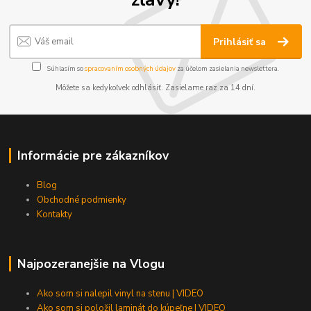
Prihlásiť sa
Súhlasím so
spracovaním osobných údajov
za účelom zasielania newslettera.
Môžete sa kedykoľvek odhlásiť. Zasielame raz za 14 dní.
Informácie pre zákazníkov
Blog
Obchodné podmienky
Kontakty
Najpozeranejšie na Vlogu
Ako som si nalepil vinyl na stenu | VIDEO
Ako som si položil laminát do kúpeľne | VIDEO