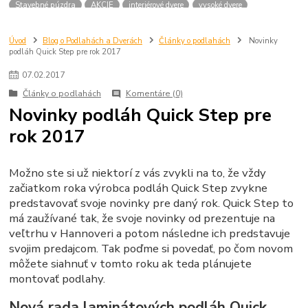
Stavebné púzdra
AKCIE
interiérové dvere
vysoké dvere
dvere 210 cm
dvere 2100 mm
dvere SAPELI
atypické dvere
dvere na mieru
Úvod
Blog o Podlahách a Dverách
Články o podlahách
Novinky
podláh Quick Step pre rok 2017
07
.
02
.
2017
Články o podlahách
Komentáre (0)
Novinky podláh Quick Step pre
rok 2017
Možno ste si už niektorí z vás zvykli na to, že vždy
začiatkom roka výrobca podláh Quick Step zvykne
predstavovať svoje novinky pre daný rok. Quick Step to
má zaužívané tak, že svoje novinky od prezentuje na
veľtrhu v Hannoveri a potom následne ich predstavuje
svojim predajcom. Tak poďme si povedať, po čom novom
môžete siahnuť v tomto roku ak teda plánujete
montovať podlahy.
Nová rada laminátových podláh Quick