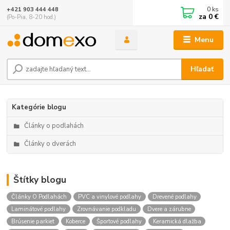
0
ks
+421 903 444 448
za
0 €
(Po-Pia, 8-20 hod.)
Menu
Hľadať
Kategórie blogu
Články o podlahách
Články o dverách
Štítky blogu
Články O Podlahách
PVC a vinylové podlahy
Drevené podlahy
Laminátové podlahy
Zrovnávanie podkladu
Dvere a zárubne
Brúsenie parkiet
Koberce
Športové podlahy
Keramická dlažba